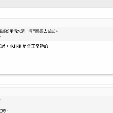
屬部份用清水清一清再裝回去試試。
。
試過，水碰到是會正常轉的
，
定的。