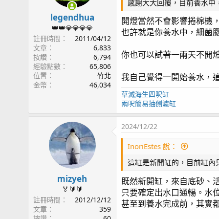
感謝大大回覆，目前養水中
legendhua
開燈當然不會影響捲棉機
👑👑💎💎💎💎
也許就是你養水中，細菌
註冊時間
2011/04/12
文章
6,833
你也可以試著一兩天不開燈
按讚
6,794
經驗點數
65,806
位置
竹北
我自己覺得一開始養水，
金幣
46,034
草滅海生四呎缸
兩呎簡易抽側濾缸
2024/12/22
InoriEstes 說：
這缸是新開缸的，目前缸內
mizyeh
既然新開缸，來自底砂、
🏅🔰🔰
只要確定出水口通暢。水
註冊時間
2012/12/12
甚至到養水完成前，其實
文章
359
按讚
60