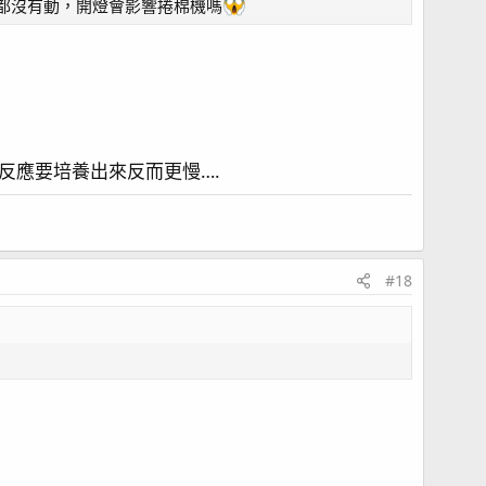
都沒有動，開燈會影響捲棉機嗎
反應要培養出來反而更慢….
#18