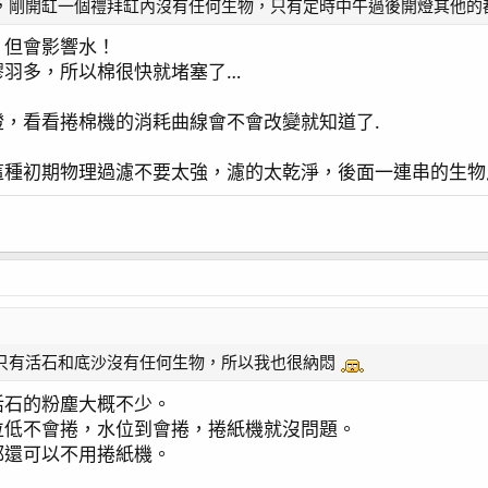
，剛開缸一個禮拜缸內沒有任何生物，只有定時中午過後開燈其他的
，但會影響水！
膠羽多，所以棉很快就堵塞了…
，看看捲棉機的消耗曲線會不會改變就知道了.
這種初期物理過濾不要太強，濾的太乾淨，後面一連串的生物
只有活石和底沙沒有任何生物，所以我也很納悶
活石的粉塵大概不少。
位低不會捲，水位到會捲，捲紙機就沒問題。
都還可以不用捲紙機。