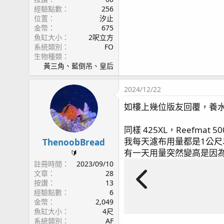
經驗點數
256
位置
汐止
金幣
675
魚缸大小
2呎立方
系統類別
FO
生物種類
黃三角、藍倒吊、皇后
2024/12/22
如樓上幾位版友回覆，養
同樣 425XL，Reefmat 
我每天濾布用量都是1公尺
ThenoobBread
有一天用量突然變高是因
🔰
註冊時間
2023/09/10
文章
28
按讚
13
經驗點數
6
金幣
2,049
魚缸大小
4尺
系統類別
AF