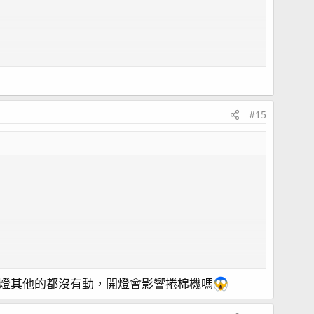
#15
燈其他的都沒有動，開燈會影響捲棉機嗎
比較快，或許可以檢查看看，在這些時間點，有沒有做什