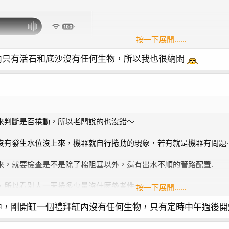
按一下展開……
內只有活石和底沙沒有任何生物，所以我也很納悶
來判斷是否捲動，所以老闆說的也沒錯～
沒有發生水位沒上來，機器就自行捲動的現象，若有就是機器有問題·
來，就要檢查是不是除了棉阻塞以外，還有出水不順的管路配置.
，所以看別人一天捲多少量沒什麼參考性～
按一下展開……
中，剛開缸一個禮拜缸內沒有任何生物，只有定時中午過後開
據還蠻有趣的，
一樣的，有人則是分時段不同，你的看起來都是中午過後，捲棉速度
馬達出力排程變動…等，或許能找到些相關原因.