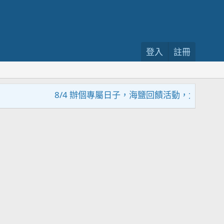
登入
註冊
8/4 辦個專屬日子，海鹽回饋活動，大家趕緊來參加