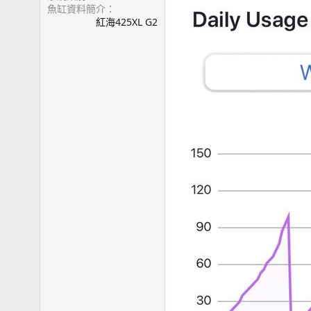
魚缸資料簡介
紅海425XL G2