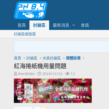
首頁
討論區
最新消息
會員
討論區總版面
首頁
討論區
水族討論區
硬體設備
紅海捲紙機用量問題
主
開
關
InoriEstes
2024/12/22
12
題
始
注
發
日
者
起
期
人