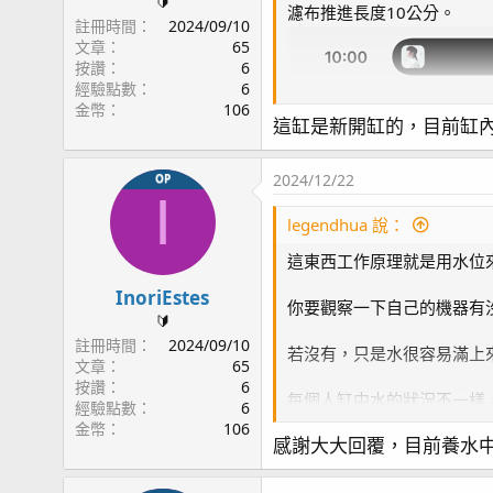
🔰
濾布推進長度10公分。
註冊時間
2024/09/10
文章
65
按讚
6
經驗點數
6
金幣
106
這缸是新開缸的，目前缸
2024/12/22
OP
I
legendhua 說：
這東西工作原理就是用水位
InoriEstes
你要觀察一下自己的機器有
🔰
註冊時間
2024/09/10
若沒有，只是水很容易滿上
文章
65
按讚
6
每個人缸中水的狀況不一樣
經驗點數
6
金幣
106
感謝大大回覆，目前養水
不過觀察幾位魚友貼上的數
有人24小時捲紙的速率是
麼特別的操作，像是開燈，