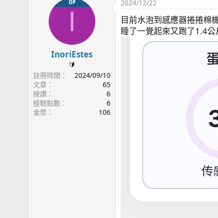
2024/12/22
OP
I
目前水泡到感應器捲捲棉
睡了一覺起來又跑了1.4公
InoriEstes
🔰
註冊時間
2024/09/10
文章
65
按讚
6
經驗點數
6
金幣
106