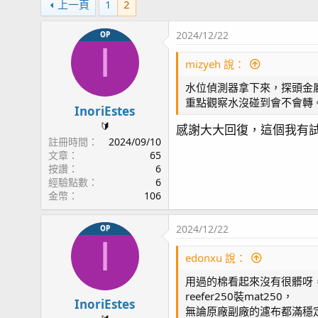
上一頁
1
2
2024/12/22
OP
I
mizyeh 說：
水位偵測器拿下來，探頭金
重點觀察水沒碰到會不會轉
InoriEstes
🔰
感謝大大回復，這個我有
註冊時間
2024/09/10
文章
65
按讚
6
經驗點數
6
金幣
106
2024/12/22
OP
I
edonxu 說：
用過的棉看起來沒有很髒呀
reefer250裝mat250，
InoriEstes
無論原廠副廠的濾布都滿穩