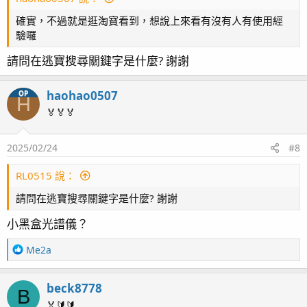
確實，不過就是逛淘寶看到，想說上來看有沒有人有使用經
驗囉
請問在逃寶搜尋關鍵字是什麼? 謝謝
haohao0507
OP
H
🏅🏅🏅
2025/02/24
#8
RL0515 說：
請問在逃寶搜尋關鍵字是什麼? 謝謝
小黑盒光譜儀？
R
Me2a
e
a
beck8778
c
B
t
🏅🔰🔰