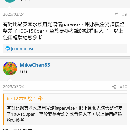
i
o
2025/02/24
#9
n
s
有對比過英國水族用光譜儀parwise，跟小黑盒光譜儀整
：
整差了100-150par，至於要參考誰的就看個人了，以上
使用經驗給您參考
R
Johnnnnnyc
e
a
MikeChen83
c
t
🔰🔰
i
o
2025/02/24
#10
n
s
：
beck8778 說：
有對比過英國水族用光譜儀parwise，跟小黑盒光譜儀整整差
了100-150par，至於要參考誰的就看個人了，以上使用經驗
給您參考