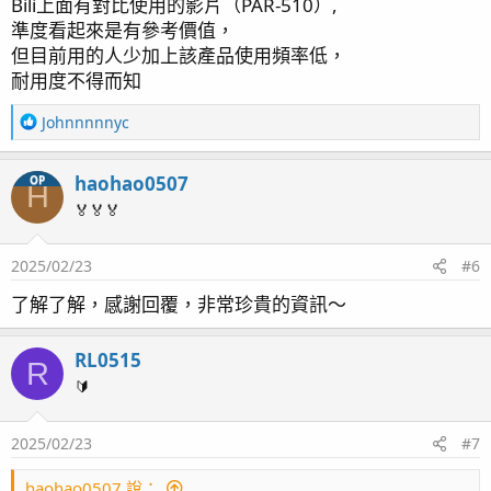
Bili上面有對比使用的影片（PAR-510）,
：
準度看起來是有參考價值，
但目前用的人少加上該產品使用頻率低，
耐用度不得而知
R
Johnnnnnyc
e
a
haohao0507
OP
c
H
t
🏅🏅🏅
i
o
2025/02/23
#6
n
s
了解了解，感謝回覆，非常珍貴的資訊～
：
RL0515
R
🔰
2025/02/23
#7
haohao0507 說：