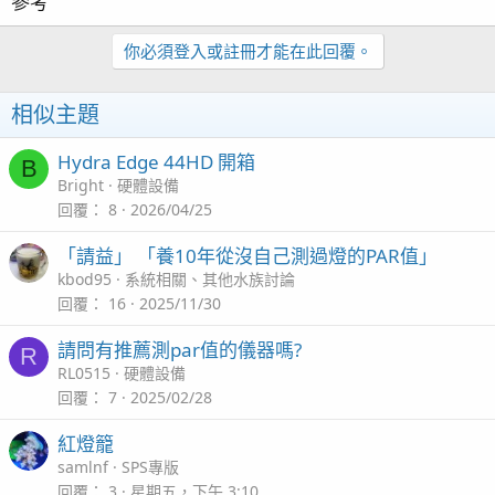
參考
你必須登入或註冊才能在此回覆。
相似主題
Hydra Edge 44HD 開箱
B
Bright
硬體設備
回覆
8
2026/04/25
「請益」 「養10年從沒自己測過燈的PAR值」
kbod95
系統相關、其他水族討論
回覆
16
2025/11/30
請問有推薦測par值的儀器嗎?
R
RL0515
硬體設備
回覆
7
2025/02/28
紅燈籠
samlnf
SPS專版
回覆
3
星期五，下午 3:10