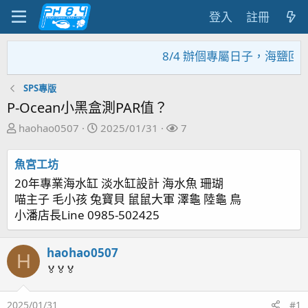
登入
註冊
8/4 辦個專屬日子，海鹽回饋
SPS專版
P-Ocean小黑盒測PAR值？
主
開
關
haohao0507
2025/01/31
7
題
始
注
發
日
者
魚宮工坊
起
期
20年專業海水缸 淡水缸設計 海水魚 珊瑚
人
喵主子 毛小孩 兔寶貝 鼠鼠大軍 澤龜 陸龜 鳥
小潘店長Line 0985-502425
haohao0507
H
🏅🏅🏅
2025/01/31
#1