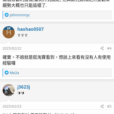
趨勢大概也只能這樣了.
R
Johnnnnnyc
e
a
haohao0507
OP
c
H
t
🏅🏅🏅
i
o
2025/02/22
#4
n
s
確實，不過就是逛淘寶看到，想說上來看有沒有人有使用
：
經驗囉
R
Me2a
e
a
j3623j
c
t
🔰🔰
i
o
2025/02/23
#5
n
s