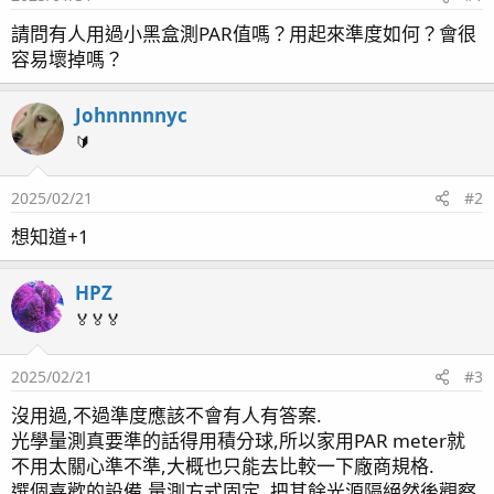
請問有人用過小黑盒測PAR值嗎？用起來準度如何？會很
容易壞掉嗎？
Johnnnnnyc
🔰
2025/02/21
#2
想知道+1
HPZ
🏅🏅🏅
2025/02/21
#3
沒用過,不過準度應該不會有人有答案.
光學量測真要準的話得用積分球,所以家用PAR meter就
不用太關心準不準,大概也只能去比較一下廠商規格.
選個喜歡的設備,量測方式固定, 把其餘光源隔絕然後觀察