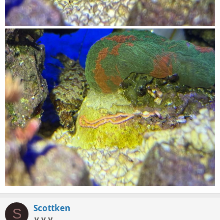
Scottken
S
🏅🏅🏅