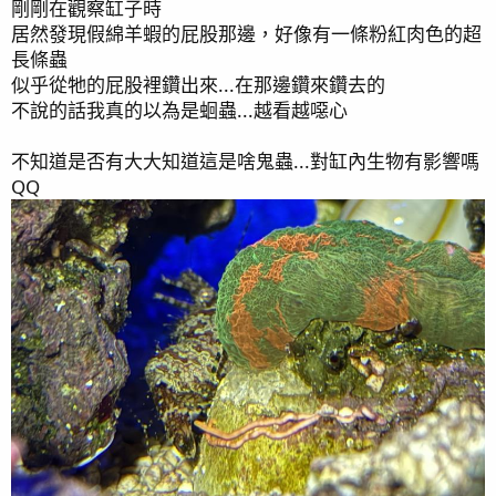
剛剛在觀察缸子時
居然發現假綿羊蝦的屁股那邊，好像有一條粉紅肉色的超
長條蟲
似乎從牠的屁股裡鑽出來...在那邊鑽來鑽去的
不說的話我真的以為是蛔蟲...越看越噁心
不知道是否有大大知道這是啥鬼蟲...對缸內生物有影響嗎
QQ