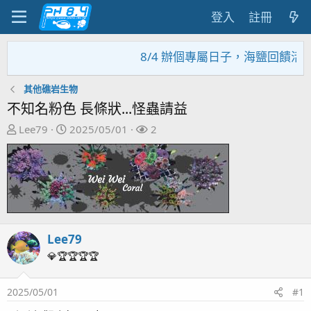
登入
註冊
8/4 辦個專屬日子，海鹽回饋活動
其他礁岩生物
不知名粉色 長條狀...怪蟲請益
主
開
關
Lee79
2025/05/01
2
題
始
注
發
日
者
起
期
人
Lee79
💎🏆🏆🏆🏆
2025/05/01
#1