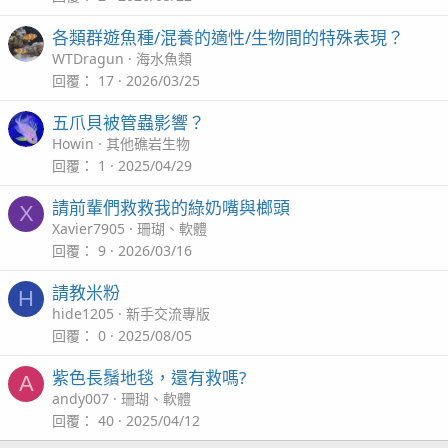
各類群遊魚種/混養的適性/生物間的特殊表現？
WTDragun
海水魚類
回覆
17
2026/03/25
五爪貝被管蟲影響？
Howin
其他礁岩生物
回覆
1
2025/04/29
請前輩們救救我的綠奶嘴與榔頭
X
Xavier7905
珊瑚、軟體
回覆
9
2026/03/16
請教米粉
H
hide1205
新手交流專版
回覆
0
2025/08/05
紫色長鬚地毯，還有救嗎?
A
andy007
珊瑚、軟體
回覆
40
2025/04/12