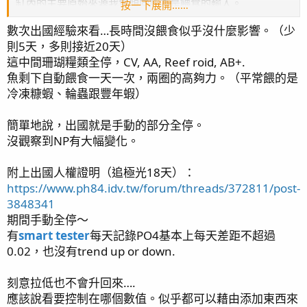
缸內的主要原始來源我會傾向認為是餵食的輸入。
按一下展開……
而不餵食也降不下來的原因則的確可能是有其他物質和生物
數次出國經驗來看…長時間沒餵食似乎沒什麼影響。（少
的持續貢獻，或是有別的因素導致你的生物消耗量變得比較
則5天，多則接近20天）
低。
也許你可以試試把不餵食的時間拉長到一兩天來看看反應如
這中間珊瑚糧類全停，CV, AA, Reef roid, AB+.
何，或是刻意再拉低一點看會不會又自己升回來。
魚剩下自動餵食一天一次，兩圈的高夠力。（平常餵的是
冷凍糠蝦、輪蟲跟豐年蝦）
簡單地說，出國就是手動的部分全停。
沒觀察到NP有大幅變化。
附上出國人權證明（追極光18天）：
https://www.ph84.idv.tw/forum/threads/372811/post-
3848341
期間手動全停～
有
smart tester
每天記錄PO4基本上每天差距不超過
0.02，也沒有trend up or down.
刻意拉低也不會升回來….
應該說看要控制在哪個數值。似乎都可以藉由添加東西來