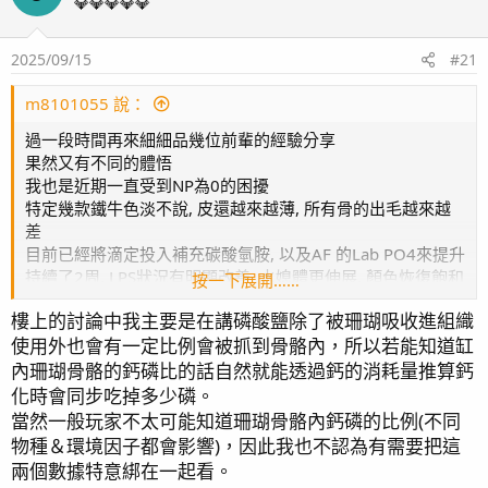
💎💎💎💎💎
2025/09/15
#21
m8101055 說：
過一段時間再來細細品幾位前輩的經驗分享
果然又有不同的體悟
我也是近期一直受到NP為0的困擾
特定幾款鐵牛色淡不說, 皮還越來越薄, 所有骨的出毛越來越
差
目前已經將滴定投入補充碳酸氫胺, 以及AF 的Lab PO4來提升
持續了2周, LPS狀況有明顯改善, 水媳體更伸展, 顏色恢復飽和
按一下展開……
樓上的討論中我主要是在講磷酸鹽除了被珊瑚吸收進組織
在前段時間因老婆生小孩, 多半時間都待在月子中心, 大約1個
使用外也會有一定比例會被抓到骨骼內，所以若能知道缸
月沒有測量水質跟餵食珊瑚糧
魚也是2-3天回家投餵一下, 發現NP為0時, 伴隨著CA由原先的
內珊瑚骨骼的鈣磷比的話自然就能透過鈣的消耗量推算鈣
400提升到480 , MG 1410(不變)
化時會同步吃掉多少磷。
因為使用的是鈣反, KH的數據多半維持在7.9~8.1 dkh, 鈣反設
當然一般玩家不太可能知道珊瑚骨骼內鈣磷的比例(不同
定上幾乎也沒怎麼變
物種＆環境因子都會影響)，因此我也不認為有需要把這
其中除了珊瑚狀況不佳, 還導致缸內缸壁上的鈣藻大面積白化
兩個數據特意綁在一起看。