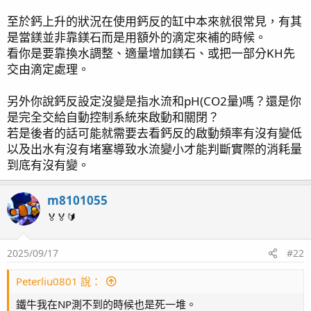
拜讀了j大的文章, 小弟不才,還是不太明白正在面臨的狀態是
至於鈣上升的狀況在使用鈣反的缸中本來就很常見，有其
否符合j大所說
是當鎂並非靠鎂石而是用額外的滴定來補的時候。
還是搞不太明白磷與鈣兩者其中的關係, 不知道方不方便請諸
看你是要靠換水調整、適量增加鎂石、或把一部分KH先
位大神們指點解惑
交由滴定處理。
另外你說鈣反設定沒變是指水流和pH(CO2量)嗎？還是你
是完全交給自動控制系統來啟動和關閉？
若是後者的話可能就需要去看鈣反的啟動頻率有沒有變低
以及出水有沒有堵塞導致水流變小才能判斷實際的消耗量
到底有沒有變。
m8101055
🏅🏅🔰
2025/09/17
#22
Peterliu0801 說：
鐵牛我在NP測不到的時候也是死一堆。