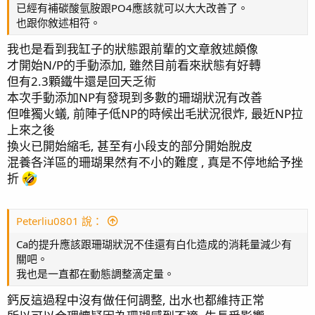
已經有補碳酸氫胺跟PO4應該就可以大大改善了。
也跟你敘述相符。
我也是看到我缸子的狀態跟前輩的文章敘述頗像
才開始N/P的手動添加, 雖然目前看來狀態有好轉
但有2.3顆鐵牛還是回天乏術
本次手動添加NP有發現到多數的珊瑚狀況有改善
但唯獨火蟻, 前陣子低NP的時候出毛狀況很炸, 最近NP拉
上來之後
換火已開始縮毛, 甚至有小段支的部分開始脫皮
混養各洋區的珊瑚果然有不小的難度 , 真是不停地給予挫
折
Peterliu0801 說：
Ca的提升應該跟珊瑚狀況不佳還有白化造成的消耗量減少有
關吧。
我也是一直都在動態調整滴定量。
鈣反這過程中沒有做任何調整, 出水也都維持正常