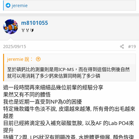
R
jeremie
e
的確是非常容易直接見底，而且珊瑚對於缺磷的敏感度也比
a
缺氮還高，所以確實比較危險。
m8101055
c
t
🏅🏅🔰
我自己原本是都不會特別拉濃度，反正只要有在加珊瑚表現
i
也OK就好。不過最近我也開始嘗試至少讓其維持在測得到的
o
狀態，這樣至少緩衝空間會大一些。
2025/09/15
#19
n
s
：
jeremie 說：
至於磷鈣比的測量則是用ICP-MS，而在得到這個比例後自然
就可以用消耗了多少鈣來估算同時耗了多少磷
過一段時間再來細細品幾位前輩的經驗分享
果然又有不同的體悟
我也是近期一直受到NP為0的困擾
特定幾款鐵牛色淡不說, 皮還越來越薄, 所有骨的出毛越來
越差
目前已經將滴定投入補充碳酸氫胺, 以及AF 的Lab PO4來
提升
持續了2周, LPS狀況有明顯改善, 水媳體更伸展, 顏色恢復