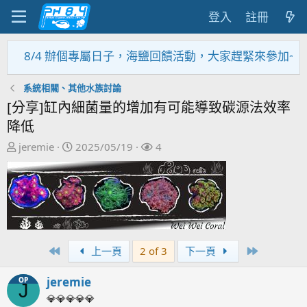
登入
註冊
8/4 辦個專屬日子，海鹽回饋活動，大家趕緊來參加~~~~~
系統相關、其他水族討論
[分享]缸內細菌量的增加有可能導致碳源法效率
降低
主
開
關
jeremie
2025/05/19
4
題
始
注
發
日
者
起
期
人
First
Last
上一頁
2 of 3
下一頁
jeremie
OP
J
💎💎💎💎💎