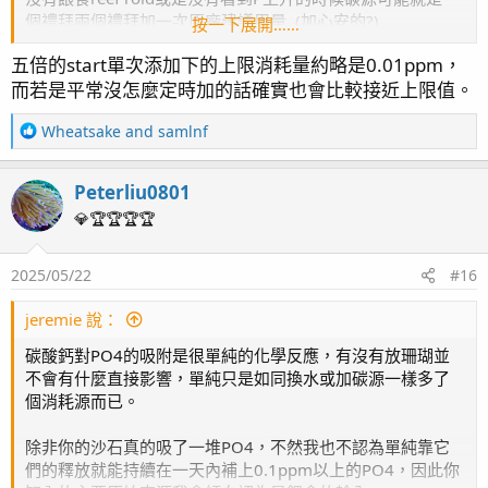
個禮拜兩個禮拜加一次原廠建議用量. (加心安的?)
按一下展開……
BAK的話則是一個禮拜大概都會加個3次, 每次都是原廠建議
五倍的start單次添加下的上限消耗量約略是0.01ppm，
用量到兩倍用量, 看心情.
而若是平常沒怎麼定時加的話確實也會比較接近上限值。
不添加碳源的話PO4也會降回來, 但時間從1-2天變成大概一
R
Wheatsake
and
samlnf
個禮拜吧. 餵食後的前幾天幾乎都會維持在比平常高0.01-
e
0.03之類的數值.
a
Peterliu0801
c
t
💎🏆🏆🏆🏆
i
o
2025/05/22
#16
n
s
：
jeremie 說：
碳酸鈣對PO4的吸附是很單純的化學反應，有沒有放珊瑚並
不會有什麼直接影響，單純只是如同換水或加碳源一樣多了
個消耗源而已。
除非你的沙石真的吸了一堆PO4，不然我也不認為單純靠它
們的釋放就能持續在一天內補上0.1ppm以上的PO4，因此你