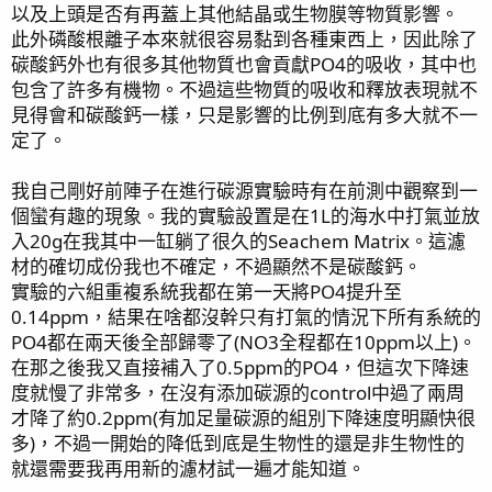
以及上頭是否有再蓋上其他結晶或生物膜等物質影響。
此外磷酸根離子本來就很容易黏到各種東西上，因此除了
碳酸鈣外也有很多其他物質也會貢獻PO4的吸收，其中也
包含了許多有機物。不過這些物質的吸收和釋放表現就不
見得會和碳酸鈣一樣，只是影響的比例到底有多大就不一
定了。
我自己剛好前陣子在進行碳源實驗時有在前測中觀察到一
個蠻有趣的現象。我的實驗設置是在1L的海水中打氣並放
入20g在我其中一缸躺了很久的Seachem Matrix。這濾
材的確切成份我也不確定，不過顯然不是碳酸鈣。
實驗的六組重複系統我都在第一天將PO4提升至
0.14ppm，結果在啥都沒幹只有打氣的情況下所有系統的
PO4都在兩天後全部歸零了(NO3全程都在10ppm以上)。
在那之後我又直接補入了0.5ppm的PO4，但這次下降速
度就慢了非常多，在沒有添加碳源的control中過了兩周
才降了約0.2ppm(有加足量碳源的組別下降速度明顯快很
多)，不過一開始的降低到底是生物性的還是非生物性的
就還需要我再用新的濾材試一遍才能知道。