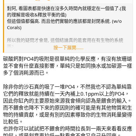
對阿, 看圖表都是快速在沒多久時間內就穩定在一個值了.(我
的理解是吸收&釋放平衡的值)
但這個值都偏高. 而且他們實驗的應該都是封閉系統. (w/o
Corals)
所以我的疑問才會是, 這個結論真的能套用在有生物的系統
嗎?
按一下展開……
畢竟, 如果平衡的情況下再加入會吸收P的生物, 那不是P應該
碳酸鈣對PO4的吸附是很單純的化學反應，有沒有放珊瑚
持續往下掉, 如果又如同上面魚友提到的一天會吃0.1-0.2的P
並不會有什麼直接影響，單純只是如同換水或加碳源一樣
為真.
多了個消耗源而已。
那在沒有持續添加的情況下, 隨時間P的變化量應該是很明顯
可以觀察的? 然而這似乎又與事實不同. (如果是說缸內砂石or
除非你的沙石真的吸了一堆PO4，不然我也不認為單純靠
其他東西會持續釋放達到動態平衡也不太可能有那麼多P可以
它們的釋放就能持續在一天內補上0.1ppm以上的PO4，
放吧, 畢竟一天要吃掉0.1-0.2)
因此你缸內的主要原始來源我會傾向認為是餵食的輸入。
而不餵食也降不下來的原因則的確可能是有其他物質和生
物的持續貢獻，或是有別的因素導致你的生物消耗量變得
實務上即便什麼操作都不做的幾個小時甚至10幾個小時內.
比較低。
(或甚至一天不餵食) 也不會看到P有明顯的變化.
也許你可以試試把不餵食的時間拉長到一兩天來看看反應
要做到有變化都是要碳源, ROWA吸附劑齊下來針對性處理.
如何，或是刻意再拉低一點看會不會又自己升回來。