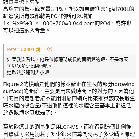
https://www.ph84.idv.tw/forum/threads/372811/post-
餵食量也不算多。
3848341
高夠力的標示磷含量是1%，所以如果餵進去1g到700L的
期間手動全停～
缸然後所有磷都轉為PO4的話可以增加
有
smart tester
每天記錄PO4基本上每天差距不超過0.02，
1×1%×95÷31×1,000÷700≈0.044 ppm的PO4，或許也
也沒有trend up or down.
可以把這納入考量。
刻意拉低也不會升回來….
應該說看要控制在哪個數值。似乎都可以藉由添加東西來控
Peterliu0801 說：
制。（要升就加reef roid, 要降就加碳源）
如果我沒看錯，他是依據珊瑚成長的面積算的吧。不是每天
比如，我最近試多元蜉蝣、金藻。p就從0.1升到0.13-0.15。
可以吃多少p跟kh吧。
這取決於珊瑚大小吧。
撇除掉這些操作，我覺得就處在一個動態平衡的感覺。
所以我才說感覺上….似乎每個缸穩定後都有一個動態平衡存
Figure 2的橫軸是他們的樣本離正在生長的部分(growing
在。不容易輕易的打破。 除非加東西。
surface)的距離，主要是用來做時間上的對應的，因為他
不然生物固定的情況下似乎不太會有大變化。
們的目的是想看能不能用珊瑚的磷鈣比來推算該成長發生
時水體的磷含量(不過他們這裡的水體含量基本上都遠低
於多數海水缸就是了)。
至於磷鈣比的測量則是用ICP-MS，而在得到這個比例後
自然就可以用消耗了多少鈣來估算同時耗了多少磷。原理