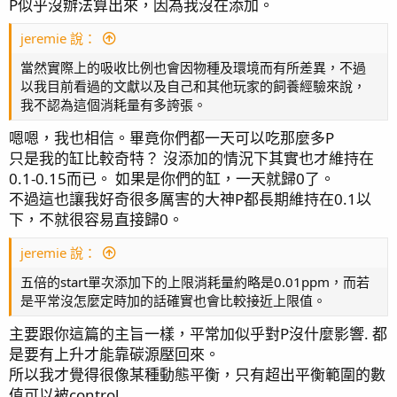
P似乎沒辦法算出來，因為我沒在添加。
jeremie 說：
當然實際上的吸收比例也會因物種及環境而有所差異，不過
以我目前看過的文獻以及自己和其他玩家的飼養經驗來說，
我不認為這個消耗量有多誇張。
嗯嗯，我也相信。畢竟你們都一天可以吃那麼多P
只是我的缸比較奇特？ 沒添加的情況下其實也才維持在
0.1-0.15而已。 如果是你們的缸，一天就歸0了。
不過這也讓我好奇很多厲害的大神P都長期維持在0.1以
下，不就很容易直接歸0。
jeremie 說：
五倍的start單次添加下的上限消耗量約略是0.01ppm，而若
是平常沒怎麼定時加的話確實也會比較接近上限值。
主要跟你這篇的主旨一樣，平常加似乎對P沒什麼影響. 都
是要有上升才能靠碳源壓回來。
所以我才覺得很像某種動態平衡，只有超出平衡範圍的數
值可以被control.