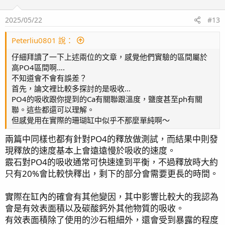
2025/05/22
#13
Peterliu0801 說：
仔細拜讀了一下上述兩位的文章，感覺他們實驗的區間屬於
高PO4區間啊….
不知道會不會有誤差？
首先，論文裡比較多探討的是吸收…
PO4的吸收跟你提到的Ca有關聯跟溫度，鹽度甚至ph有關
聯。這些都還可以理解。
但感覺用在實際的珊瑚缸中似乎不那麼單純啊～
兩篇中同樣也都有針對PO4的釋放做測試，而結果中則發
現釋放的速度基本上會遠遠慢於吸收的速度。
霰石對PO4的吸收通常可快速達到平衡，不過釋放時大約
只有20%會比較快釋出，剩下的部分會需要更長的時間。
實際在缸內的確會有其他變因，其中影響比較大的我認為
會是有效表面積以及碳酸鈣外其他物質的吸收。
有效表面積除了使用的沙石粗細外，還會受到暴露的程度