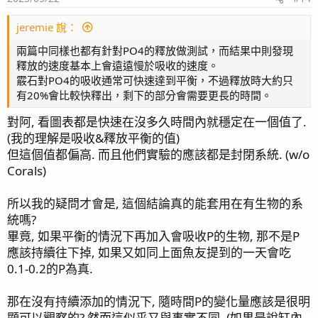
s
：
jeremie 說：
兩篇中同樣也都有針對PO4的釋放做測試，而結果中則發現
釋放的速度基本上會遠遠慢於吸收的速度。
霰石對PO4的吸收通常可快速達到平衡，不過釋放時大約只
有20%會比較快釋出，剩下的部分會需要更長的時間。
對阿, 看圖表都是快速在沒多久時間內就穩定在一個值了.
(我的理解是吸收&釋放平衡的值)
但這個值都偏高. 而且他們實驗的應該都是封閉系統. (w/o
Corals)
所以我的疑問才會是, 這個結論真的能套用在有生物的系
統嗎?
畢竟, 如果平衡的情況下再加入會吸收P的生物, 那不是P
應該持續往下掉, 如果又如同上面魚友提到的一天會吃
0.1-0.2的P為真.
那在沒有持續添加的情況下, 隨時間P的變化量應該是很明
顯可以觀察的? 然而這似乎又與事實不同. (如果是說缸內