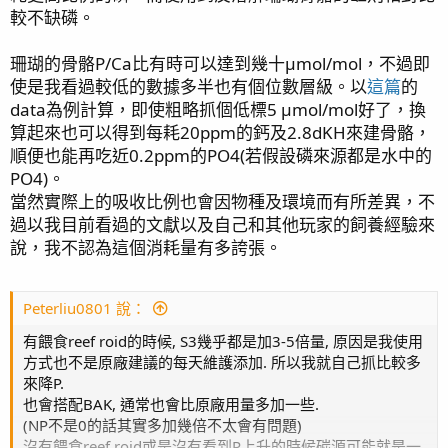
較不缺磷。
珊瑚的骨骼P/Ca比有時可以達到幾十µmol/mol，不過即
使是我看過較低的數據多半也有個位數層級。以
這篇
的
data為例計算，即使粗略抓個低標5 µmol/mol好了，換
算起來也可以得到每耗20ppm的鈣及2.8dKH來建骨骼，
順便也能再吃近0.2ppm的PO4(若假設磷來源都是水中的
PO4)。
當然實際上的吸收比例也會因物種及環境而有所差異，不
過以我目前看過的文獻以及自己和其他玩家的飼養經驗來
說，我不認為這個消耗量有多誇張。
Peterliu0801 說：
有餵食reef roid的時候, S3幾乎都是加3-5倍量, 原因是我使用
方式也不是原廠建議的每天維護添加. 所以我就自己抓比較多
來降P.
也會搭配BAK, 通常也會比原廠用量多加一些.
(NP不是0的話其實多加幾倍不太會有問題)
沒有餵食reef roid或是沒有看到P上升的時候碳源可能就是一