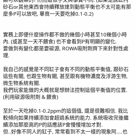
砂石or其他東西會持續釋放達到動態平衡也不太可能有那
麼多P可以放吧, 畢竟一天要吃掉0.1-0.2)
實務上即便什麼操作都不做的幾個小時甚至10幾個小時
內. (或甚至一天不餵食) 也不會看到P有明顯的變化.
要做到有變化都是要碳源, ROWA吸附劑齊下來針對性處
理.
我自己的感覺是不同缸子會有不同的動態平衡值, 跟砂石
這些有關, 也跟生物有關, 甚至跟有機物濃度及浮游生物,
微生物系統有關.
我們玩家能做的大概就是想辦法控制這個平衡值的位置.
(利用碳源吸附劑 & 餵食)
至於一天吃掉0.1-0.2ppm的這個值, 還是很難相信. 我比
較傾向如果持續添加會超過系統的能力. 系統吸收完後繼
續添加那麼高的P的話應該P會慢慢增加才對.
但..好像不同人的缸子, 常常看到不太一樣的現象阿....也