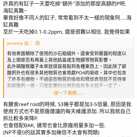
許真的有缸子一天要吃掉"額外"添加的那麼高額的P吧.
海缸真難~
畢竟好像不同人的缸子, 常常看到不太一樣的現象阿....海
缸真難
至於一天吃掉0.1-0.2ppm, 還是很難以相信. 我覺得如果
jeremie 說：
有效表面積除了使用的沙石粗細外，還會受到暴露的程度以
及上頭是否有再蓋上其他結晶或生物膜等物質影響。
此外磷酸根離子本來就很容易黏到各種東西上，因此除了碳
酸鈣外也有很多其他物質也會貢獻PO4的吸收，其中也包含
了許多有機物。不過這些物質的吸收和釋放表現就不見得會
和碳酸鈣一樣，只是影響的比例到底有多大就不一定了。
按一下展開……
我自己剛好前陣子在進行碳源實驗時有在前測中觀察到一個
有餵食reef roid的時候, S3幾乎都是加3-5倍量, 原因是我
蠻有趣的現象。我的實驗設置是在1L的海水中打氣並放入20g
使用方式也不是原廠建議的每天維護添加. 所以我就自己
在我其中一缸躺了很久的Seachem Matrix。這濾材的確切成
份我也不確定，不過顯然不是碳酸鈣。
抓比較多來降P.
實驗的六組重複系統我都在第一天將PO4提升至0.14ppm，
也會搭配BAK, 通常也會比原廠用量多加一些.
結果在啥都沒幹只有打氣的情況下所有系統的PO4都在兩天
(NP不是0的話其實多加幾倍不太會有問題)
後全部歸零了(NO3全程都在10ppm以上)。