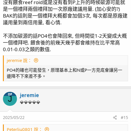
沒有餵食reef roid或是沒有看到P上升的時候碳源可能就
在那之後我又直接補入了0.5ppm的PO4，但這次下降速度就
是一個禮拜兩個禮拜加一次原廠建議用量. (加心安的?)
慢了非常多，在沒有添加碳源的control中過了兩周才降了約
BAK的話則是一個禮拜大概都會加個3次, 每次都是原廠建
0.2ppm(有加足量碳源的組別下降速度明顯快很多)，不過一
議用量到兩倍用量, 看心情.
開始的降低到底是生物性的還是非生物性的就還需要我再用
新的濾材試一遍才能知道。
不添加碳源的話PO4也會降回來, 但時間從1-2天變成大概
一個禮拜吧. 餵食後的前幾天幾乎都會維持在比平常高
除非你用的沙石已經包含了大量PO4，否則它們的表現也只
0.01-0.03之類的數值.
會像是個緩衝系統而已，並不代表就沒辦法控制。只是說你
jeremie 說：
在提升時等同要當作還有一個消耗源；而降低時則要多考量
一個供應源。
PO4的確也可能發生，原理基本上和N或P一方見底會讓另一
至於沒什麼表面積的缸若PO4爆表高概率就純粹只是輸入太
邊降不下來差不多。
多或有其他限制因子影響生物利用而已。
jeremie
OP
J
他自己是說低於建議量，不過實際是多少我也不清楚。
💎💎💎💎💎
你碳源的添加量是用KZ建議劑量嗎？也許你可以試試不加菌
和碳源看PO4是不是其實也一樣會自己降回來。
2025/05/22
#15
Peterliu0801 說：