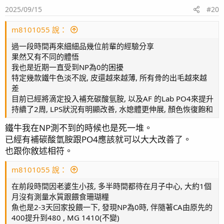
2025/09/15
#20
m8101055 說：
過一段時間再來細細品幾位前輩的經驗分享
果然又有不同的體悟
我也是近期一直受到NP為0的困擾
特定幾款鐵牛色淡不說, 皮還越來越薄, 所有骨的出毛越來越
差
目前已經將滴定投入補充碳酸氫胺, 以及AF 的Lab PO4來提升
持續了2周, LPS狀況有明顯改善, 水媳體更伸展, 顏色恢復飽和
鐵牛我在NP測不到的時候也是死一堆。
已經有補碳酸氫胺跟PO4應該就可以大大改善了。
也跟你敘述相符。
m8101055 說：
在前段時間因老婆生小孩, 多半時間都待在月子中心, 大約1個
月沒有測量水質跟餵食珊瑚糧
魚也是2-3天回家投餵一下, 發現NP為0時, 伴隨著CA由原先的
400提升到480 , MG 1410(不變)