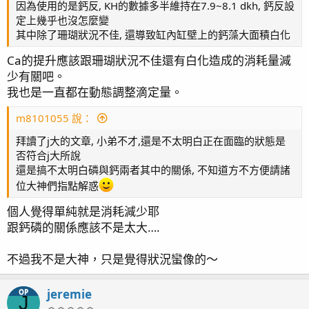
因為使用的是鈣反, KH的數據多半維持在7.9~8.1 dkh, 鈣反設
定上幾乎也沒怎麼變
其中除了珊瑚狀況不佳, 還導致缸內缸壁上的鈣藻大面積白化
Ca的提升應該跟珊瑚狀況不佳還有白化造成的消耗量減
少有關吧。
我也是一直都在動態調整滴定量。
m8101055 說：
拜讀了j大的文章, 小弟不才,還是不太明白正在面臨的狀態是
否符合j大所說
還是搞不太明白磷與鈣兩者其中的關係, 不知道方不方便請諸
位大神們指點解惑
個人覺得單純就是消耗減少耶
跟鈣磷的關係應該不是太大….
不過我不是大神，只是覺得狀況蠻像的～
jeremie
OP
J