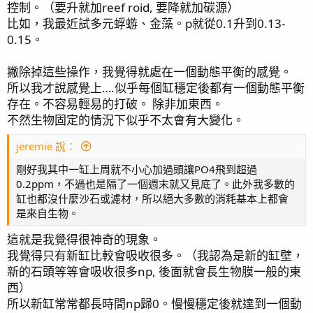
控制。（要升就加reef roid, 要降就加碳源）
比如，我最近試多元蜉蝣、金藻。p就從0.1升到0.13-
0.15。
撇除掉這些操作，我覺得就處在一個動態平衡的感覺。
所以我才說感覺上….似乎每個缸穩定後都有一個動態平衡
存在。不容易輕易的打破。 除非加東西。
不然生物固定的情況下似乎不太會有大變化。
jeremie 說：
剛好我其中一缸上周就不小心加過頭讓PO4飛到超過
0.2ppm，不過也是隔了一個週末就又見底了。此外我多數的
缸也都沒什麼沙石或濾材，所以絕大多數的消耗基本上都會
是來自生物。
這就是我覺得很神奇的現象。
我覺得只有新缸比較會吸收很多。（我認為是新的缸壁，
新的石頭等等會吸收很多np, 後面就會長生物膜一般的東
西）
所以新缸常常都長時間np歸0。慢慢穩定後就達到一個動