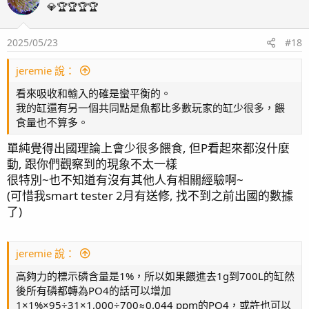
💎🏆🏆🏆🏆
2025/05/23
#18
jeremie 說：
看來吸收和輸入的確是蠻平衡的。
我的缸還有另一個共同點是魚都比多數玩家的缸少很多，餵
食量也不算多。
單純覺得出國理論上會少很多餵食, 但P看起來都沒什麼
動, 跟你們觀察到的現象不太一樣
很特別~也不知道有沒有其他人有相關經驗啊~
(可惜我smart tester 2月有送修, 找不到之前出國的數據
了)
jeremie 說：
高夠力的標示磷含量是1%，所以如果餵進去1g到700L的缸然
後所有磷都轉為PO4的話可以增加
1×1%×95÷31×1,000÷700≈0.044 ppm的PO4，或許也可以