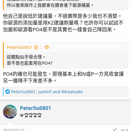
所以後來操作上我都會在餵食後下碳源補菌。
他自己是說低於建議量，不過實際是多少我也不清楚。
你碳源的添加量是用KZ建議劑量嗎？也許你可以試試不
加菌和碳源看PO4是不是其實也一樣會自己降回來。
Peterliu0801 說：
這觀點似乎很合理。
是不是也能套用在PO4?
PO4的確也可能發生，原理基本上和N或P一方見底會讓
另一邊降不下來差不多。
R
Peterliu0801
,
samlnf
and
Wheatsake
e
a
Peterliu0801
c
t
💎🏆🏆🏆🏆
i
o
2025/05/22
#14
n