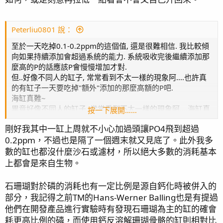
我自己的感覺是不同缸子會有不同的動態平衡值, 跟砂石這些
有關, 也跟生物有關, 甚至跟有機物濃度及浮游生物, 微生物系
Peterliu0801 說：
統有關.
我們玩家能做的大概就是想辦法控制這個平衡值的位置. (利用
至於一天吃掉0.1-0.2ppm的這個值, 還是很難相信. 我比較傾
碳源吸附劑 & 餵食)
向如果持續添加會超過系統的能力. 系統吸收完後繼續添加那
麼高的P的話應該P會慢慢增加才對.
但..好像不同人的缸子, 常常看到不太一樣的現象阿....也許真
的有缸子一天要吃掉"額外"添加的那麼高額的P吧.
海缸真難~
畢竟好像不同人的缸子, 常常看到不太一樣的現象阿....海缸真
按一下展開……
難
剛好我其中一缸上周就不小心加過頭讓PO4飛到超過
至於一天吃掉0.1-0.2ppm, 還是很難以相信. 我覺得如果
0.2ppm，不過也是隔了一個週末就又見底了。此外我多
數的缸也都沒什麼沙石或濾材，所以絕大多數的消耗基本
上都會是來自生物。
石珊瑚對於磷的消耗也有一定比例是源自鈣化時被併入的
部分，我記得之前TM的Hans-Werner Balling也是有提過
他們在開發產品進行實驗時有發現石珊瑚為主的缸的確會
耗更高比例的磷，而使用鈣反溶解珊瑚骨骼的缸則相對比