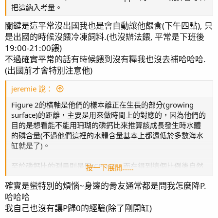
把這納入考量。
關鍵是這平常沒出國我也是會自動讓他餵食(下午四點), 只
是出國的時候沒餵冷凍飼料.(也沒辦法餵, 平常是下班後
19:00-21:00餵)
不過確實平常的話有時候餵到沒有糧我也沒去補哈哈哈.
(出國前才會特別注意他)
jeremie 說：
Figure 2的橫軸是他們的樣本離正在生長的部分(growing
surface)的距離，主要是用來做時間上的對應的，因為他們的
目的是想看能不能用珊瑚的磷鈣比來推算該成長發生時水體
的磷含量(不過他們這裡的水體含量基本上都遠低於多數海水
缸就是了)。
至於磷鈣比的測量則是用ICP-MS，而在得到這個比例後自然
按一下展開……
就可以用消耗了多少鈣來估算同時耗了多少磷。原理就和很
確實是蠻特別的煩惱~身邊的骨友通常都是問我怎麼降P.
多微量元素產品會建議用KH或鈣的消耗來當作添加基準一
哈哈哈
樣。
我自己也沒有讓P歸0的經驗(除了剛開缸)