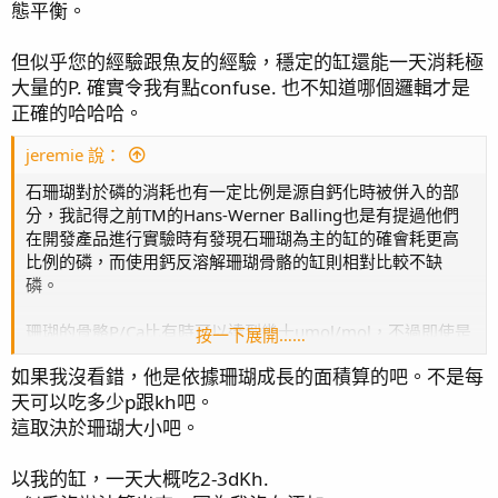
態平衡。
但似乎您的經驗跟魚友的經驗，穩定的缸還能一天消耗極
大量的P. 確實令我有點confuse. 也不知道哪個邏輯才是
正確的哈哈哈。
jeremie 說：
石珊瑚對於磷的消耗也有一定比例是源自鈣化時被併入的部
分，我記得之前TM的Hans-Werner Balling也是有提過他們
在開發產品進行實驗時有發現石珊瑚為主的缸的確會耗更高
比例的磷，而使用鈣反溶解珊瑚骨骼的缸則相對比較不缺
磷。
珊瑚的骨骼P/Ca比有時可以達到幾十µmol/mol，不過即使是
按一下展開……
我看過較低的數據多半也有個位數層級。以
這篇
的data為例
如果我沒看錯，他是依據珊瑚成長的面積算的吧。不是每
計算，即使粗略抓個低標5 µmol/mol好了，換算起來也可以
天可以吃多少p跟kh吧。
得到每耗20ppm的鈣及2.8dKH來建骨骼，順便也能再吃近
0.2ppm的PO4(若假設磷來源都是水中的PO4)。
這取決於珊瑚大小吧。
以我的缸，一天大概吃2-3dKh.