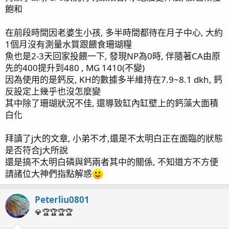
飽和
在前段時間因老婆生小孩, 多半時間都待在月子中心, 大約
1個月沒有測量水質跟餵食珊瑚糧
魚也是2-3天回家投餵一下, 發現NP為0時, 伴隨著CA由原
先的400提升到480 , MG 1410(不變)
因為使用的是鈣反, KH的數據多半維持在7.9~8.1 dkh, 鈣
反設定上幾乎也沒怎麼變
其中除了珊瑚狀況不佳, 還導致缸內缸壁上的鈣藻大面積
白化
拜讀了j大的文章, 小弟不才,還是不太明白正在面臨的狀態
是否符合j大所說
還是搞不太明白磷與鈣兩者其中的關係, 不知道方不方便
請諸位大神們指點解惑
Peterliu0801
💎🏆🏆🏆🏆