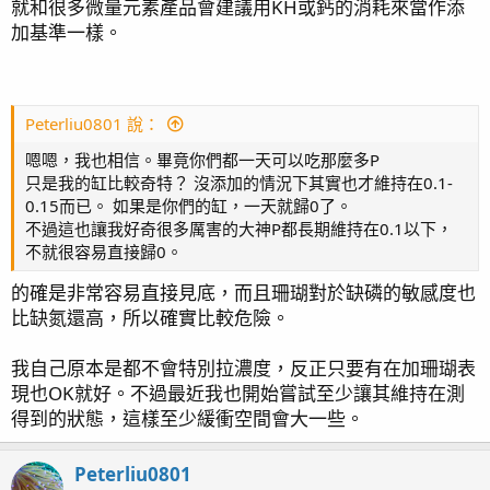
就和很多微量元素產品會建議用KH或鈣的消耗來當作添
加基準一樣。
Peterliu0801 說：
嗯嗯，我也相信。畢竟你們都一天可以吃那麼多P
只是我的缸比較奇特？ 沒添加的情況下其實也才維持在0.1-
0.15而已。 如果是你們的缸，一天就歸0了。
不過這也讓我好奇很多厲害的大神P都長期維持在0.1以下，
不就很容易直接歸0。
的確是非常容易直接見底，而且珊瑚對於缺磷的敏感度也
比缺氮還高，所以確實比較危險。
我自己原本是都不會特別拉濃度，反正只要有在加珊瑚表
現也OK就好。不過最近我也開始嘗試至少讓其維持在測
得到的狀態，這樣至少緩衝空間會大一些。
Peterliu0801