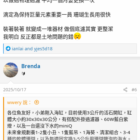
以做過物理過濾 平均一個月要更換一次
滴定為保持巨量元素重要一員 珊瑚生長用很快
裝著裝著 就變成一堆器材 做個底濾其實 更整潔
我明白 反正都是土地問題的錯
R
ianlai
and
yjes5d18
e
a
Brenda
c
t
🔰
i
o
2025/10/17
#6
n
s
：
wwery 說：
各位魚友好，小弟剛入海缸，目前使用3公斤的活石開缸，缸
體大小約30x30x30公分，有搭配外掛過濾器、60W藍白紫
燈，以及一台還沒下水的miniQ
未來會規劃養1-2隻小丑、1隻藍吊、1海葵、清潔組合、3-4
種的軟體珊瑚，以及每週固定換3-5公升用珊瑚鹽泡的海水。