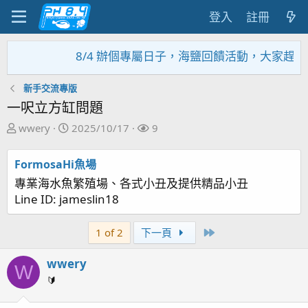
登入
註冊
8/4 辦個專屬日子，海鹽回饋活動，大家趕緊來參
新手交流專版
一呎立方缸問題
主
開
關
wwery
2025/10/17
9
題
始
注
發
日
者
FormosaHi魚場
起
期
專業海水魚繁殖場、各式小丑及提供精品小丑
人
Line ID: jameslin18
Last
1 of 2
下一頁
wwery
W
🔰