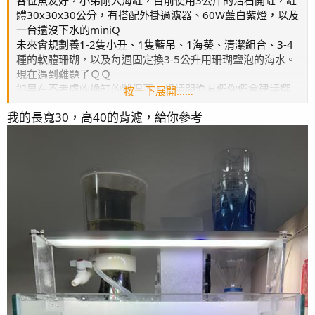
體30x30x30公分，有搭配外掛過濾器、60W藍白紫燈，以及
一台還沒下水的miniQ
未來會規劃養1-2隻小丑、1隻藍吊、1海葵、清潔組合、3-4
種的軟體珊瑚，以及每週固定換3-5公升用珊瑚鹽泡的海水。
現在遇到難題了ＱＱ
如果在不考慮的換缸的狀況下，想請問漁友們你們會建議選
按一下展開……
哪一個會比較好。
我的長寬30，高40的背濾，給你參考
1.內置蛋白直接放外掛過濾旁邊使用
＊優點：現有設備，不用再多花錢
＊缺點：不好看（後續還會遇到什麼問題嗎？）
2.換成30x10x30的內置壓克力背濾盒
＊優點：過濾效果升級（濾盒裝蛋糕或小活石濾材）
＊缺點：空間被擠壓10公分（後續還會遇到什麼問題嗎？）
3.換成30x10x高36公分的外置壓克力背濾盒
＊優點：不佔內部空間，水體變多約8-9公升（濾盒裝蛋糕或
小活石濾材）
＊缺點：？？？