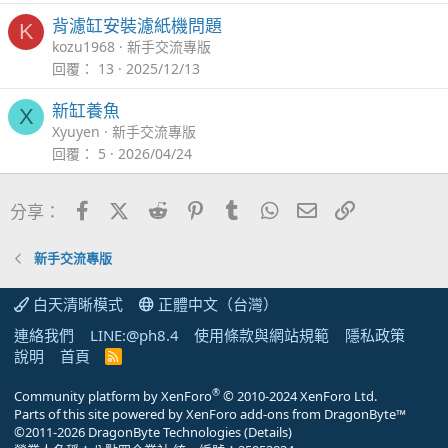
背濾缸安裝濾紙機問題
K
kozu1968
新手交流專版
回覆
13
2025/12/13
新缸養魚
X
Xyuyen
新手交流專版
回覆
5
2026/04/24
Facebook
X (Twitter)
Reddit
Pinterest
Tumblr
WhatsApp
電子郵件
連結
分享：
新手交流專版
白天清晰模式
正體中文（台灣）
連絡我們
LINE:@ph8.4
使用條款與網站規範
隱私政策
說明
首頁
R
S
S
®
Community platform by XenForo
© 2010-2024 XenForo Ltd.
Parts of this site powered by
XenForo add-ons from DragonByte™
©2011-2026
DragonByte Technologies
(
Details
)