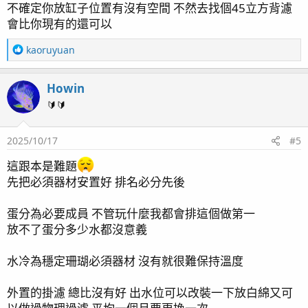
不確定你放缸子位置有沒有空間 不然去找個45立方背濾
會比你現有的還可以
R
kaoruyuan
e
a
Howin
c
t
🔰🔰
i
o
2025/10/17
#5
n
s
這跟本是難題
：
先把必須器材安置好 排名必分先後
蛋分為必要成員 不管玩什麼我都會排這個做第一
放不了蛋分多少水都沒意義
水冷為穩定珊瑚必須器材 沒有就很難保持溫度
外置的掛濾 總比沒有好 出水位可以改裝一下放白綿又可