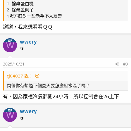
1. 捨棄蛋白機
2. 捨棄藍倒吊
1呎方缸對一些新手不太友善
謝謝，我來想看看ＱＱ
wwery
OP
W
🔰
2025/10/21
#9
cj04027 說：
問個你有想過下個夏天要怎麼壓水溫了嗎？
有，因為家裡冷氣都開24小時，所以控制會在26上下
wwery
OP
W
🔰