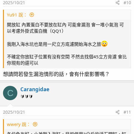
2025/10/21
#10
Yu91 說：
開放缸 內置蛋白不要放在缸內 可能會漏泡 會一堆小氣泡 可
以考慮外掛式蛋白機（QQ1）
我剛入海水坑也是用一尺立方底濾開始海水之旅
不確定你放缸子位置有沒有空間 不然去找個45立方背濾 會比
你現有的還可以
想請問若發生漏泡情形的話，會有什麼影響嗎？
Carangidae
C
🔰🔰🔰
2025/10/21
#11
wwery 說：
各位魚友好，小弟剛入海缸，目前使用3公斤的活石開缸，缸