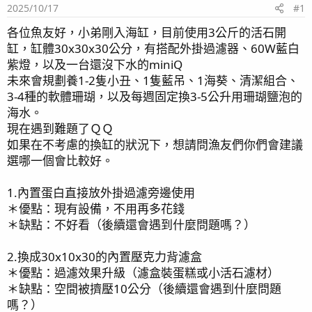
2025/10/17
#1
各位魚友好，小弟剛入海缸，目前使用3公斤的活石開
缸，缸體30x30x30公分，有搭配外掛過濾器、60W藍白
紫燈，以及一台還沒下水的miniQ
未來會規劃養1-2隻小丑、1隻藍吊、1海葵、清潔組合、
3-4種的軟體珊瑚，以及每週固定換3-5公升用珊瑚鹽泡的
海水。
現在遇到難題了ＱＱ
如果在不考慮的換缸的狀況下，想請問漁友們你們會建議
選哪一個會比較好。
1.內置蛋白直接放外掛過濾旁邊使用
＊優點：現有設備，不用再多花錢
＊缺點：不好看（後續還會遇到什麼問題嗎？）
2.換成30x10x30的內置壓克力背濾盒
＊優點：過濾效果升級（濾盒裝蛋糕或小活石濾材）
＊缺點：空間被擠壓10公分（後續還會遇到什麼問題
嗎？）