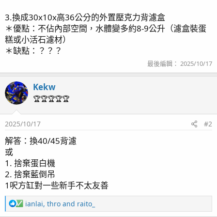
3.換成30x10x高36公分的外置壓克力背濾盒
＊優點：不佔內部空間，水體變多約8-9公升（濾盒裝蛋
糕或小活石濾材）
＊缺點：？？？
最後編輯：
2025/10/17
Kekw
🏆🏆🏆🏆🏆
2025/10/17
#2
解答：換40/45背濾
或
1. 捨棄蛋白機
2. 捨棄藍倒吊
1呎方缸對一些新手不太友善
R
ianlai
,
thro
and
raito_
e