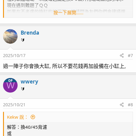
現在遇到難題了ＱＱ
如果在不考慮的換缸的狀況下，想請問漁友們你們會建議選
按一下展開……
哪一個會比較好。
1.內置蛋白直接放外掛過濾旁邊使用
Brenda
＊優點：現有設備，不用再多花錢
🔰
＊缺點：不好看（後續還會遇到什麼問題嗎？）
2025/10/17
#7
2.換成30x10x30的內置壓克力背濾盒
＊優點：過濾效果升級（濾盒裝蛋糕或小活石濾材）
過一陣子你會換大缸, 所以不要花錢再加設備在小缸上,
＊缺點：空間被擠壓10公分（後續還會遇到什麼問題嗎？）
wwery
OP
3.換成30x10x高36公分的外置壓克力背濾盒
W
＊優點：不佔內部空間，水體變多約8-9公升（濾盒裝蛋糕或
🔰
小活石濾材）
2025/10/21
#8
Kekw 說：
解答：換40/45背濾
或