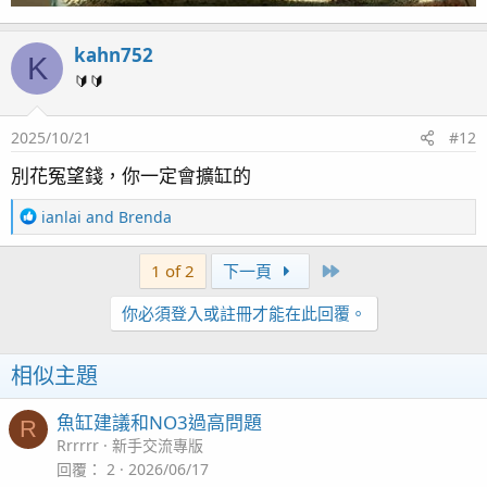
kahn752
K
🔰🔰
2025/10/21
#12
別花冤望錢，你一定會擴缸的
R
ianlai
and
Brenda
e
a
Last
1 of 2
下一頁
c
t
你必須登入或註冊才能在此回覆。
i
o
n
相似主題
s
：
魚缸建議和NO3過高問題
R
Rrrrrr
新手交流專版
回覆
2
2026/06/17