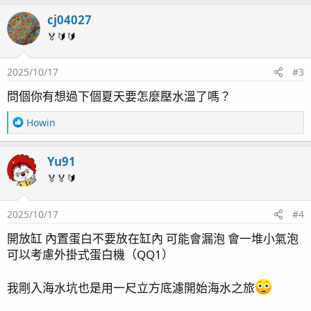
a
cj04027
c
t
🏅🔰🔰
i
o
2025/10/17
#3
n
s
問個你有想過下個夏天要怎麼壓水溫了嗎？
：
R
Howin
e
a
Yu91
c
t
🏅🏅🔰
i
o
2025/10/17
#4
n
s
開放缸 內置蛋白不要放在缸內 可能會漏泡 會一堆小氣泡
：
可以考慮外掛式蛋白機（QQ1）
我剛入海水坑也是用一尺立方底濾開始海水之旅