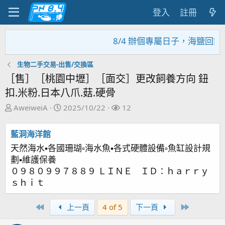
登入
註冊
8/4 辦個專屬日子，海鹽回饋
生物二手交易-出售/交換區
［售］［桃園中壢］［面交］更改飼養方向 鈕
扣.米粉.日本八爪.菇.硬骨
主
開
關
AweiweiA
2025/10/22
12
題
始
注
發
日
者
藍洞海洋館
起
期
天然海水▪各國珊瑚▫海水魚▪各式硬體設備▫魚缸設計規
人
劃▪維護保養
０９８０９９７８８９ ＬＩＮＥ ＩＤ：ｈａｒｒｙ
ｓｈｉｔ
First
Last
上一頁
4 of 5
下一頁