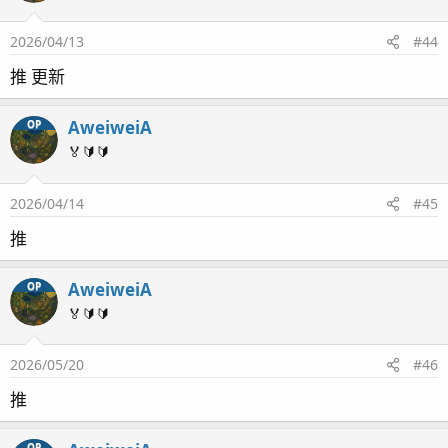
2026/04/13
#44
推 更新
AweiweiA
OP
🏅🔰🔰
2026/04/14
#45
推
AweiweiA
OP
🏅🔰🔰
2026/05/20
#46
推
OP