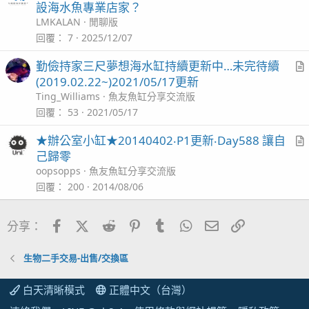
設海水魚專業店家？
LMKALAN
閒聊版
回覆
7
2025/12/07
勤儉持家三尺夢想海水缸持續更新中…未完待續
r
(2019.02.22~)2021/05/17更新
t
Ting_Williams
魚友魚缸分享交流版
i
回覆
53
2021/05/17
c
★辦公室小缸★20140402‧P1更新‧Day588 讓自
l
r
己歸零
t
oopsopps
魚友魚缸分享交流版
i
回覆
200
2014/08/06
c
l
Facebook
X (Twitter)
Reddit
Pinterest
Tumblr
WhatsApp
電子郵件
連結
分享：
生物二手交易-出售/交換區
白天清晰模式
正體中文（台灣）