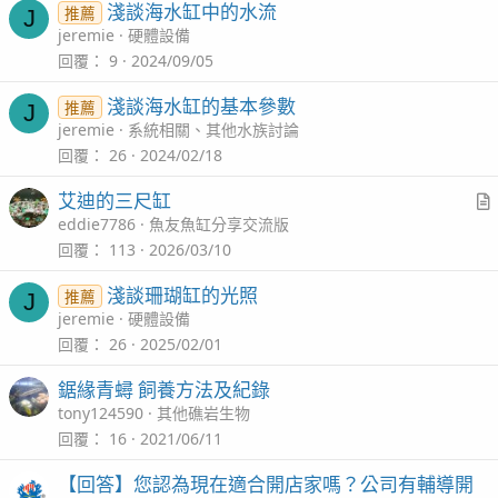
淺談海水缸中的水流
推薦
J
jeremie
硬體設備
回覆
9
2024/09/05
淺談海水缸的基本參數
推薦
J
jeremie
系統相關、其他水族討論
回覆
26
2024/02/18
艾迪的三尺缸
r
eddie7786
魚友魚缸分享交流版
t
回覆
113
2026/03/10
i
淺談珊瑚缸的光照
推薦
J
c
jeremie
硬體設備
l
回覆
26
2025/02/01
鋸緣青蟳 飼養方法及紀錄
tony124590
其他礁岩生物
回覆
16
2021/06/11
【回答】您認為現在適合開店家嗎？公司有輔導開