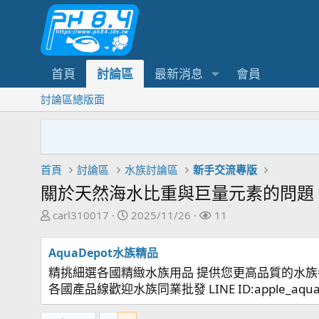
首頁
討論區
最新消息
會員
討論區總版面
首頁
討論區
水族討論區
新手交流專版
關於天然海水比重與巨量元素的問題
主
開
關
carl310017
2025/11/26
11
題
始
注
發
日
者
AquaDepot水族精品
起
期
精挑細選各國精緻水族用品 提供您更高品質的水族
人
各國產品線歡迎水族同業批發 LINE ID:apple_aqu