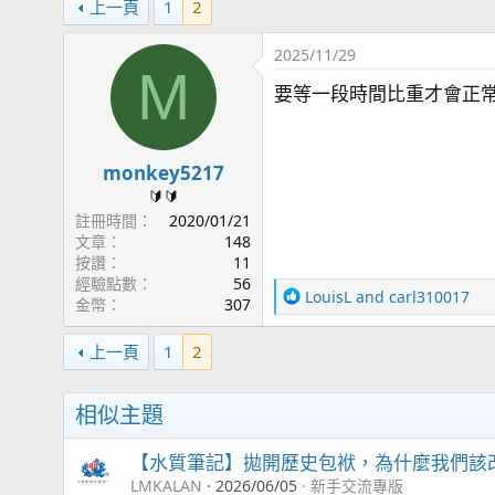
上一頁
1
2
2025/11/29
M
要等一段時間比重才會正
monkey5217
🔰🔰
註冊時間
2020/01/21
文章
148
按讚
11
經驗點數
56
R
LouisL
and
carl310017
金幣
307
e
a
上一頁
1
2
c
t
i
相似主題
o
n
【水質筆記】拋開歷史包袱，為什麼我們該改
s
：
LMKALAN
2026/06/05
新手交流專版