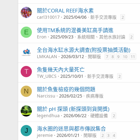
關於CORAL REEF海水素
carl310017
2025/04/06
新手交流專版
2
使用TM系統的混養美缸高手請進
E
Eron
2025/09/23
系統相關、其他水族討論
2
全台海水缸水源大調查(附投票抽獎活動)
LMKALAN
2026/03/12
閒聊版
7
8
9
10
11
魚隻幾天內大量死亡
T
TW_UBCS
2025/10/01
新手交流專版
2
關於魚隻檢疫的幾個問題
N
Narcissu
2026/02/25
疾病專版
關於 pH 探頭 (新探頭到貨開獎)
legendhua
2026/06/22
硬體設備
2
海水圈的迷思與都市傳說集合
J
jeremie
2026/01/21
閒聊版
2
3
4