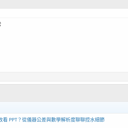
常
看 PPT？從儀器公差與數學解析度聊聊控水細節