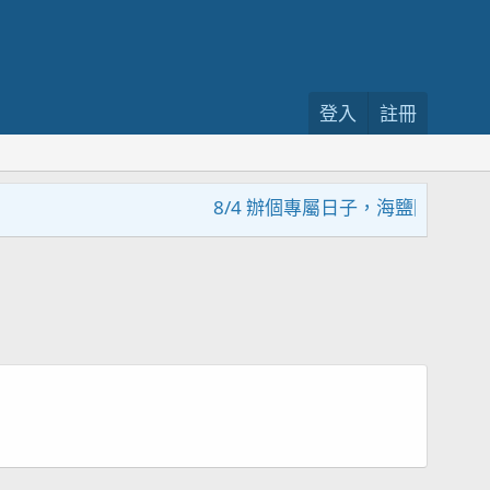
登入
註冊
8/4 辦個專屬日子，海鹽回饋活動，