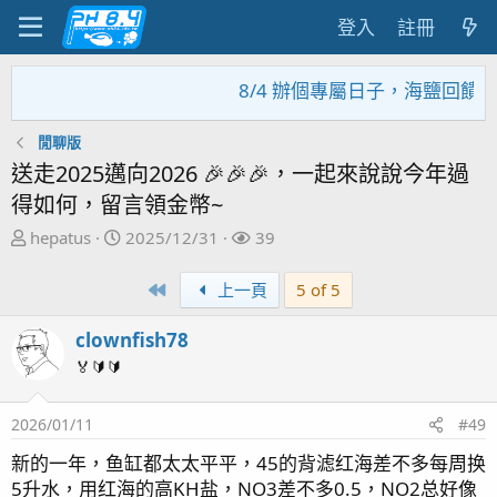
登入
註冊
8/4 辦個專屬日子，海鹽回饋活
閒聊版
送走2025邁向2026 🎉🎉🎉，一起來說說今年過
得如何，留言領金幣~
主
開
關
hepatus
2025/12/31
39
題
始
注
發
日
者
First
上一頁
5 of 5
起
期
人
clownfish78
🏅🔰🔰
2026/01/11
#49
新的一年，鱼缸都太太平平，45的背滤红海差不多每周换
5升水，用红海的高KH盐，NO3差不多0.5，NO2总好像