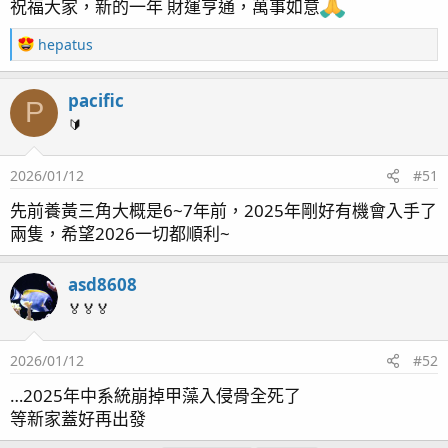
祝福大家，新的一年 財運亨通，萬事如意
R
hepatus
e
a
pacific
c
P
t
🔰
i
o
2026/01/12
#51
n
s
先前養黃三角大概是6~7年前，2025年剛好有機會入手了
：
兩隻，希望2026一切都順利~
asd8608
🏅🏅🏅
2026/01/12
#52
…2025年中系統崩掉甲藻入侵骨全死了
等新家蓋好再出發