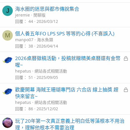
海水圈的迷思與都市傳說集合
J
jeremie
閒聊版
回覆
44
2026/03/12
個人養五年FO LPS SPS 等等的心得 (不喜誤入)
M
manpo07
海水魚類
回覆
38
2026/04/14
2026桌曆徵稿活動，投稿就贈精美桌曆還有金幣
喔~
hepatus
網站各式相關活動
回覆
51
2025/09/05
歡慶開幕 海賊王珊瑚專門店 六合店 線上抽獎 趕
快來留言~
hepatus
網站各式相關活動
回覆
86
2025/12/02
玩了20年第一次真正意義上明白低等藻根本不用治
理，理解他根本不需要治理