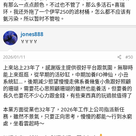
有那么一点点颜色，不过也不管了，那么多活石+喜瑞
环，我还外拖了一个伊罕250的滤材桶，怎么都不应该有
氨污染，所以暂时不管啦。
jones888
🏅🏅🏅🏅
2026/01/11
#50
上來站上23年了，感謝版主提供很好平台跟氛圍，無聊時
能上來逛逛，從早期的活砂缸，中期加養FO神仙，小丑
系統缸…，後期減少慾望慢慢走佛系養幾隻小魚跟好照顧
的珊瑚，需要花心思照顧珊瑚的雖然也能養活，但要養的
長久也要花不少心力跟金錢，有些東西真的玩過就值得了
本業方面從業也32年了，2026年工作上公司指派新任
務，雖然不景氣，只要正向思考，慢慢的都能～行到水窮
處，坐看雲起時～