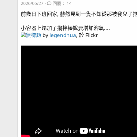
2026/05/27
回覆： 14
前幾日下班回家, 赫然見到一隻不知從那被我兒子
小容器上還加了攪拌棒說要增加溶氧....
無標題
by
legendhua
, 於 Flickr