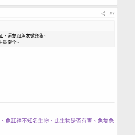
#7
缸，還想跟魚友徵幾隻~
生態健全~
、魚缸裡不知名生物、此生物是否有害、魚隻急