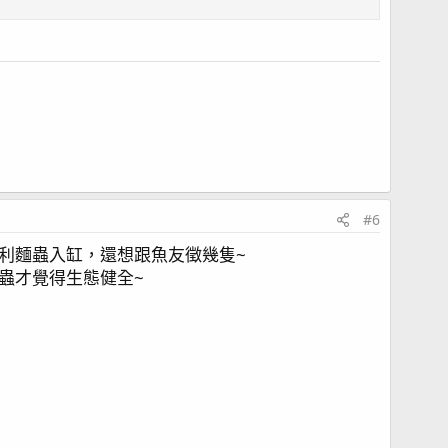
#6
利麵蟲入缸，還想跟魚友徵幾隻~
蟲才覺得生態健全~