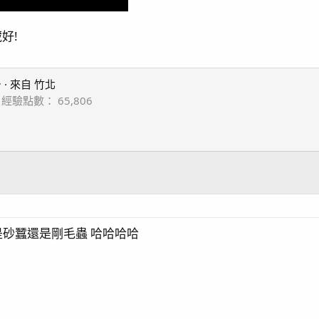
好!

·
來自
竹北
經驗點數
65,806
砂蠶還是剛毛蟲 哈哈哈哈