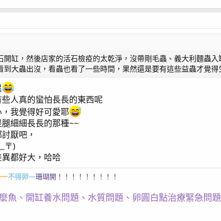
石開缸，然後店家的活石檢疫的太乾淨，沒帶剛毛蟲、義大利麵蟲入
看到大蟲出沒，看蟲也看了一些時間，果然還是要有這些益蟲才覺得
異
有些人真的蠻怕長長的東西呢
心，我覺得好可愛耶
腿細細長長的那種~~
都討厭吧，
〒⁠)
差異都好大，哈哈
—
不得卵—
珊瑚開！！！！！！！！！
麼魚、開缸養水問題、水質問題、卵圓白點治療緊急問題