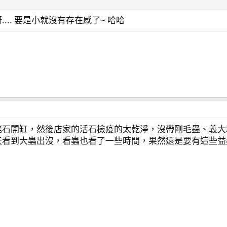
... 要是小就沒有存在感了~ 哈哈
咾石開缸，然後店家的活石檢疫的太乾淨，沒帶剛毛蟲、義大
天看到大蟲出沒，看蟲也看了一些時間，果然還是要有這些益