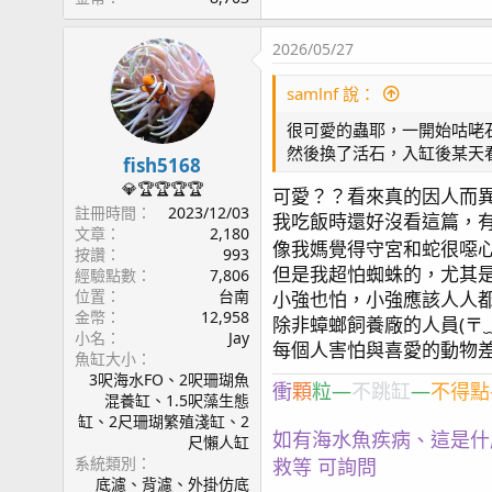
2026/05/27
samlnf 說：
很可愛的蟲耶，一開始咕咾
然後換了活石，入缸後某天
fish5168
💎🏆🏆🏆🏆
可愛？？看來真的因人而
註冊時間
2023/12/03
我吃飯時還好沒看這篇，
文章
2,180
像我媽覺得守宮和蛇很噁
按讚
993
但是我超怕蜘蛛的，尤其是
經驗點數
7,806
位置
台南
小強也怕，小強應該人人
金幣
12,958
除非蟑螂飼養廠的人員(⁠〒⁠﹏⁠
小名
Jay
每個人害怕與喜愛的動物
魚缸大小
3呎海水FO、2呎珊瑚魚
衝
顆
粒—
不跳缸
—
不得點
混養缸、1.5呎藻生態
缸、2尺珊瑚繁殖淺缸、2
如有海水魚疾病、這是什
尺懶人缸
系統類別
救等 可詢問
底濾、背濾、外掛仿底