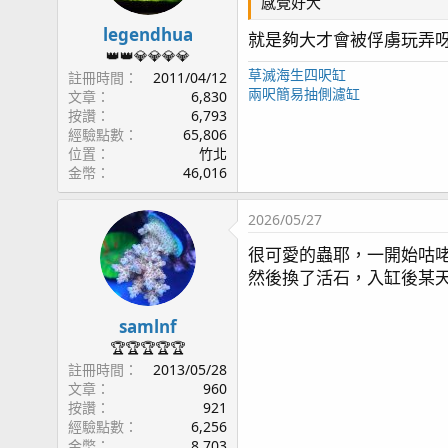
感覺好大
legendhua
就是夠大才會被俘虜玩弄呀.
👑👑💎💎💎💎
草滅海生四呎缸
註冊時間
2011/04/12
兩呎簡易抽側濾缸
文章
6,830
按讚
6,793
經驗點數
65,806
位置
竹北
金幣
46,016
2026/05/27
很可愛的蟲耶，一開始咕
然後換了活石，入缸後某
samlnf
🏆🏆🏆🏆🏆
註冊時間
2013/05/28
文章
960
按讚
921
經驗點數
6,256
金幣
8,703