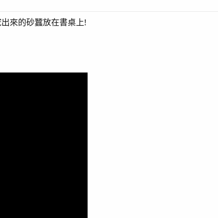
挖出來的砂蠶放在書桌上!