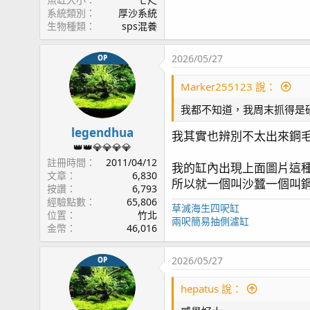
系統類別
厚沙系統
生物種類
sps混養
2026/05/27
OP
Marker255123 說：
我都不知道，我周末抓得是
legendhua
我其實也辨別不太出來鋼
👑👑💎💎💎💎
註冊時間
2011/04/12
我的缸內出現上面圖片這種
文章
6,830
所以就一個叫沙蠶一個叫鋼毛.
按讚
6,793
經驗點數
65,806
草滅海生四呎缸
位置
竹北
兩呎簡易抽側濾缸
金幣
46,016
2026/05/27
OP
hepatus 說：