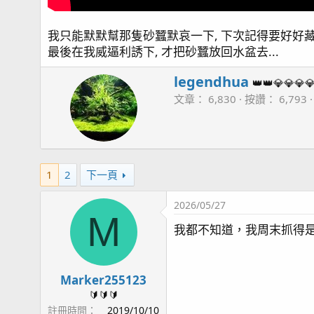
我只能默默幫那隻砂蠶默哀一下, 下次記得要好好藏
最後在我威逼利誘下, 才把砂蠶放回水盆去...
W
legendhua
👑👑💎💎💎
r
文章
6,830
按讚
6,793
i
t
t
e
n
1
2
下一頁
b
y
2026/05/27
M
我都不知道，我周末抓得是
Marker255123
🔰🔰🔰
註冊時間
2019/10/10