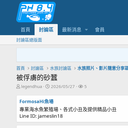
首頁
討論區
最新消息
會員
討論區總版面
首頁
討論區
水族討論區
水族照片、影片隨意分享
被俘虜的砂蠶
主
開
關
legendhua
2026/05/27
5
題
始
注
發
日
者
FormosaHi魚場
起
期
專業海水魚繁殖場、各式小丑及提供精品小丑
人
Line ID: jameslin18