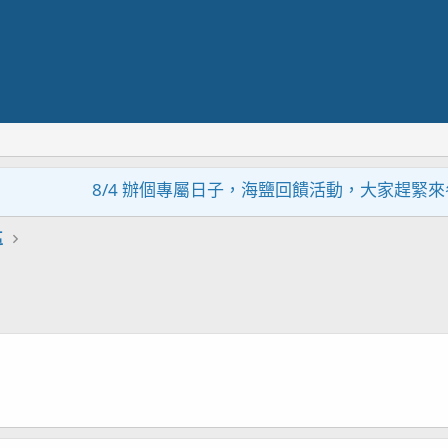
8/4 辦個專屬日子，海鹽回饋活動，大家趕緊來參加~
區