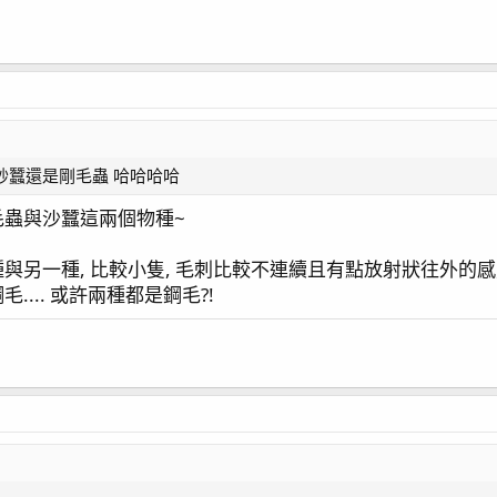
砂蠶還是剛毛蟲 哈哈哈哈
毛蟲與沙蠶這兩個物種~
與另一種, 比較小隻, 毛刺比較不連續且有點放射狀往外的感
... 或許兩種都是鋼毛?!