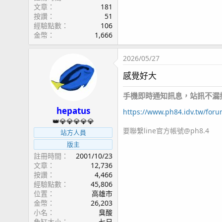
文章
181
按讚
51
經驗點數
106
金幣
1,666
2026/05/27
感覺好大
手機即時通知訊息，站訊不漏接，a
hepatus
https://www.ph84.idv.tw/for
👑💎💎💎💎💎
要聯繫line官方帳號@ph8.4
站方人員
版主
註冊時間
2001/10/23
文章
12,736
按讚
4,466
經驗點數
45,806
位置
高雄市
金幣
26,203
小名
臭酸
魚缸大小
七尺