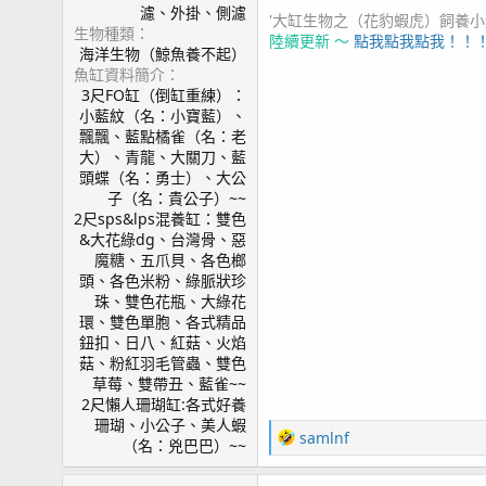
濾、外掛、側濾
'大缸生物之（花豹蝦虎）飼養小紀錄2
生物種類
陸續更新 ～
點我點我點我！！
海洋生物（鯨魚養不起）
魚缸資料簡介
3尺FO缸（倒缸重練）：
小藍紋（名：小寶藍）、
飄飄、藍點橘雀（名：老
大）、青龍、大關刀、藍
頭蝶（名：勇士）、大公
子（名：貴公子）~~
2尺sps&lps混養缸：雙色
&大花綠dg、台灣骨、惡
魔糖、五爪貝、各色榔
頭、各色米粉、綠脈狀珍
珠、雙色花瓶、大綠花
環、雙色單胞、各式精品
鈕扣、日八、紅菇、火焰
菇、粉紅羽毛管蟲、雙色
草莓、雙帶丑、藍雀~~
2尺懶人珊瑚缸:各式好養
珊瑚、小公子、美人蝦
R
samlnf
（名：兇巴巴）~~
e
a