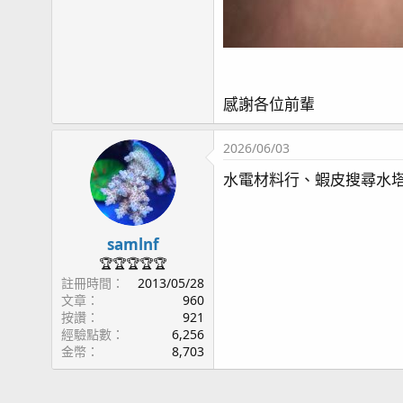
感謝各位前輩
2026/06/03
水電材料行、蝦皮搜尋水塔
samlnf
🏆🏆🏆🏆🏆
註冊時間
2013/05/28
文章
960
按讚
921
經驗點數
6,256
金幣
8,703