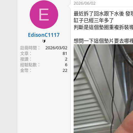
2026/06/02
E
最近拆了回水跟下水後 發
缸子已經三年多了
判斷是這個墊圈重複拆裝
EdisonC1117
想問一下這個墊片要去哪
🔰
註冊時間
2026/03/02
文章
81
按讚
2
經驗點數
6
金幣
22