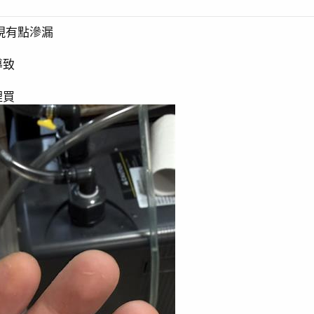
現有點滲漏
導致
裡買