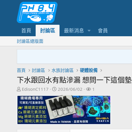
首頁
討論區
最新消息
會員
討論區總版面
首頁
討論區
水族討論區
硬體設備
下水跟回水有點滲漏 想問一下這個
主
開
關
EdisonC1117
2026/06/02
1
題
始
注
發
日
者
起
期
人