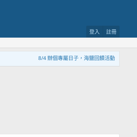
登入
註冊
8/4 辦個專屬日子，海鹽回饋活動，大家趕緊來