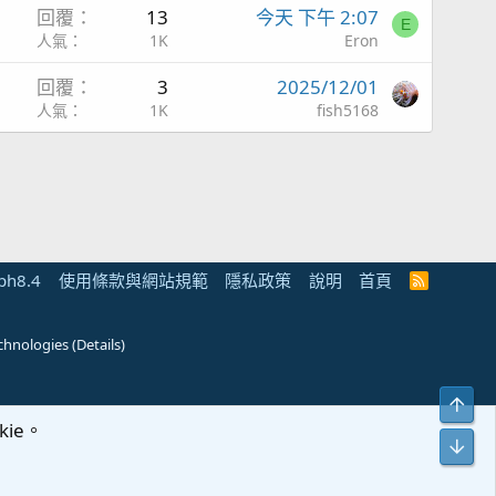
回覆
13
今天 下午 2:07
E
人氣
1K
Eron
回覆
3
2025/12/01
人氣
1K
fish5168
ph8.4
使用條款與網站規範
隱私政策
說明
首頁
R
S
S
chnologies
(
Details
)
上方
ie。
下方