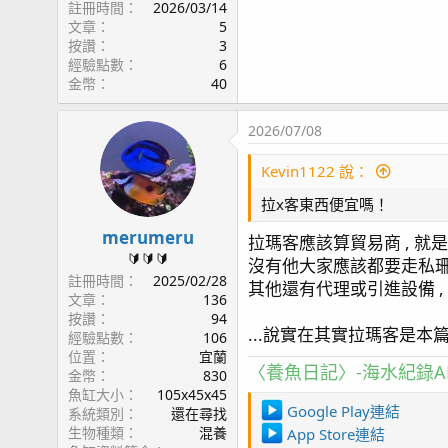
註冊時間
2026/03/14
文章
5
按讚
3
經驗點數
6
金幣
40
2026/07/08
Kevin1122 說：
拉x客東西便宜嗎！
merumeru
拉瑪客應該算貿易商 , 就
🔰🔰🔰
沒有他大家應該都要走私珊瑚
註冊時間
2025/02/28
其他還有代理或引進設備 ,
文章
136
按讚
94
...說實在其實拉瑪客是本
經驗點數
106
位置
宜蘭
〈養魚日記〉-海水紀錄AP
金幣
830
魚缸大小
105x45x45
Google Play連結
系統類別
還在尋找
生物種類
混養
App Store連結