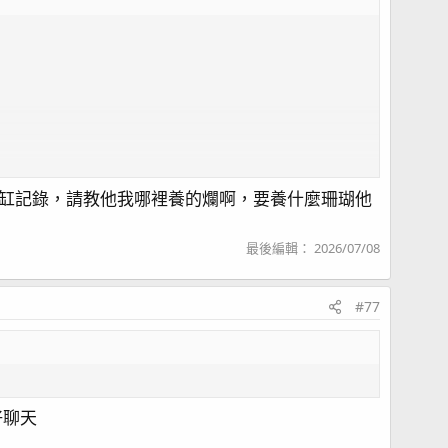
缸記錄，請教他我哪裡養的爛啊，要養什麼珊瑚他
最後編輯：
2026/07/08
#77
好聊天