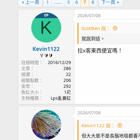
上一頁
1
……
5
6
7
8
下一頁
2026/07/08
OP
K
Scottken 說：
就說到這。
Kevin1122
拉x客東西便宜嗎！
🏅🔰🔰
註冊時間
2016/12/29
文章
286
按讚
22
經驗點數
206
金幣
292
魚缸大小
1尺
生物種類
Lps亂養缸
2026/07/08
Kevin1122 說：
但大大是不是長鬚地毯都養