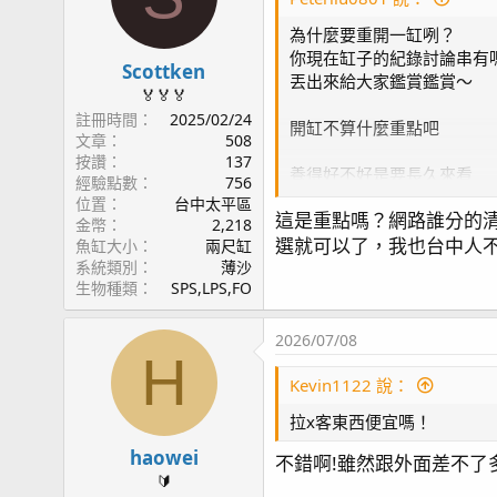
為什麼要重開一缸咧？
你現在缸子的紀錄討論串有
Scottken
丟出來給大家鑑賞鑑賞～
🏅🏅🏅
註冊時間
2025/02/24
開缸不算什麼重點吧
文章
508
按讚
137
養得好不好是要長久來看
經驗點數
756
2年3年到5年10年
位置
台中太平區
這是重點嗎？網路誰分的
這種能長久穩定的缸子
金幣
2,218
選就可以了，我也台中人
才有參考其maintain 手法
魚缸大小
兩尺缸
系統類別
薄沙
生物種類
SPS,LPS,FO
畢竟玩家也不是店家
短進短出也不是我們追求的
2026/07/08
H
先拿出缸子的照片影片跟紀
Kevin1122 說：
期許你跟L大一樣很會記錄
拉x客東西便宜嗎！
haowei
不錯啊!雖然跟外面差不
🔰