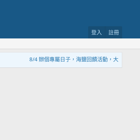
登入
註冊
8/4 辦個專屬日子，海鹽回饋活動，大家趕緊來參加~