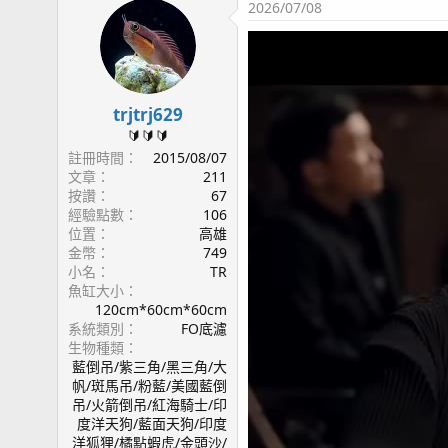
2026/07/08
c
t
i
o
n
s
trjtrj629
：
🔰🔰🔰
註冊時間
2015/08/07
文章
211
按讚
67
經驗點數
106
位置
高雄
金幣
749
小名
TR
魚缸大小
120cm*60cm*60cm
系統類別
FO底濾
生物種類
藍倒吊/紫三角/黑三角/大
帆/斑馬吊/粉藍/美國藍倒
吊/火箭倒吊/紅海騎士/印
度洋天狗/藍面天狗/印度
洋狐狸/橘點蝦虎/金頭沙/