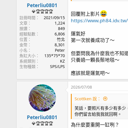
Peterliu0801
💎🏆🏆🏆🏆
回覆附上影片
註冊時間
2021/09/15
https://www.ph84.idv.t
文章
1,224
按讚
849
運氣好
經驗點數
6,806
位置
竹北
第一次就養成功了～
金幣
8,301
小名
Peter
但要問我為什麼我也不知
魚缸大小
135*75*70
只養過一顆長鬃地毯～
系統類別
KZ
生物種類
SPS/LPS
應該就是運氣吧～
2026/07/08
Scottken 說：
笑話，要照片有多少有多少
你們留言給我我就回啊。
Peterliu0801
💎🏆🏆🏆🏆
為什麼要重開一缸咧？