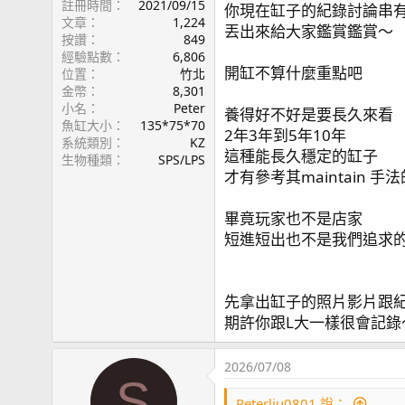
註冊時間
2021/09/15
你現在缸子的紀錄討論串
文章
1,224
丟出來給大家鑑賞鑑賞～
按讚
849
經驗點數
6,806
開缸不算什麼重點吧
位置
竹北
金幣
8,301
小名
Peter
養得好不好是要長久來看
魚缸大小
135*75*70
2年3年到5年10年
系統類別
KZ
這種能長久穩定的缸子
生物種類
SPS/LPS
才有參考其maintain 手
畢竟玩家也不是店家
短進短出也不是我們追求
先拿出缸子的照片影片跟
期許你跟L大一樣很會記錄
2026/07/08
S
Peterliu0801 說：