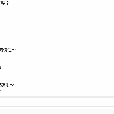
有嗎？
法的價值～
的
紀錄唄～
～