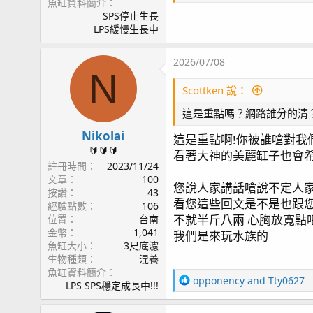
魚缸資料簡介
SPS停止生長
LPS緩慢生長中
2026/07/08
N
Scottken 說：
這是重點嗎？網路誰分的清
Nikolai
這是重點啊!你被誰嗆對我
🔰🔰🔰
看著大神的美麗缸子也會
註冊時間
2023/11/24
文章
100
您說人家講話嗆說不定人
按讚
43
看您這些回文是不是也跟
經驗點數
106
不就半斤八兩 心胸放寬點
位置
台南
金幣
1,041
我們是來玩水族的
魚缸大小
3尺底濾
生物種類
混養
魚缸資料簡介
R
opponency
and
Tty0627
LPS SPS穩定成長中!!!
e
a