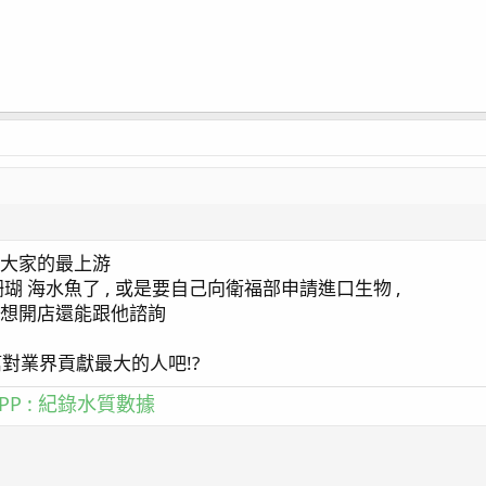
是大家的最上游
 海水魚了 , 或是要自己向衛福部申請進口生物 ,
 想開店還能跟他諮詢
篇對業界貢獻最大的人吧!?
P : 紀錄水質數據