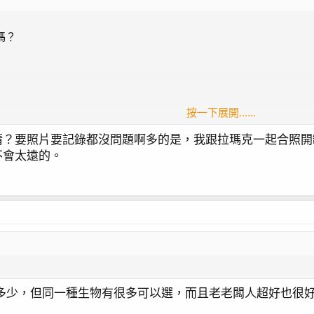
嗎？
按一下展開……
清？要照片要記錄都沒問題啊多的是，我跟拉瑪克一起合照開
不會太遠的。
的價值～
錄唄～
～
了多少，但同一種生物有很多可以選，而且老老闆人超好也很