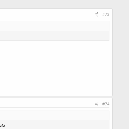
#73
#74
GG