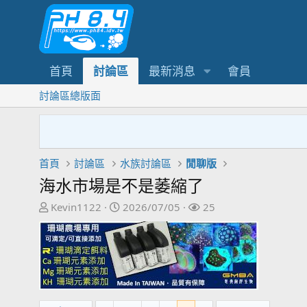
首頁
討論區
最新消息
會員
討論區總版面
首頁
討論區
水族討論區
閒聊版
海水市場是不是萎縮了
主
開
關
Kevin1122
2026/07/05
25
題
始
注
發
日
者
起
期
人