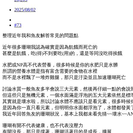
2025/08/02
#73
整理近年我和魚友解答常見的問題點
近年很多珊瑚我認為確實是因為飢餓而死亡的
甚麼是飢餓，吃(得)不到要吃(用)的，還是等同沒吃得挨餓
水肥或NP高不代表營養，很多時候是你的水肥只是水髒
所謂的營養水體是指有富含需要的食物在水裡
而不是水裡飄了一堆炸雞腿，那只是汙染並且加速珊瑚死亡
討論水質一般魚友多半會說三大元素，然後再仔細一點的會說到
但這些只是無機元素，一個水面滿是浮泡的五大元素依然是標
其實就是壞水啦，所以討論水體不應該只是看元素，很多時候
是因為你一直只看元素，但明明你水面都浮泡了，水體都發黃
我近年回答魚友的珊瑚狀況，基本上我都未看先猜~~壞水~~AND
珊瑚有開不代表健康，也不代表沒壓力
有開沒長，那只是撐著，珊瑚活著目的是成長，擴展