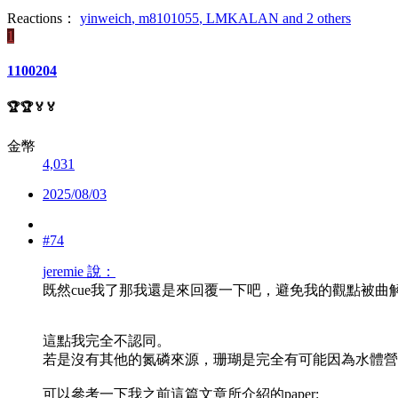
Reactions：
yinweich
,
m8101055
,
LMKALAN
and 2 others
1
1100204
🏆🏆🏅🏅
金幣
4,031
2025/08/03
#74
jeremie 說：
既然cue我了那我還是來回覆一下吧，避免我的觀點被曲
這點我完全不認同。
若是沒有其他的氮磷來源，珊瑚是完全有可能因為水體營
可以參考一下我之前這篇文章所介紹的paper: