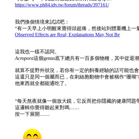
https://www.ph84.idv.tw/forum/threads/397161/
我們換個情境來試試吧：
“有一天早上小明醒來覺得頭超痛，然後站到體重機上一
Observed Effects are Real; Explanations May Not Be
這我也一樣不認同。
Acropora
這個genus底下總共有一百多個物種，其中從
就算不提野外狀況，若你有一定的飼養經驗的話可能也會發
這還只是同一個屬而已，在刺絲胞動物中會被稱作“珊瑚
他東西就全都能通吃了。
“每天熬夜就像一個放大鏡，它反而把你隱藏的健康問題
這邏輯你覺得聽起來對嗎……
按一下展開……