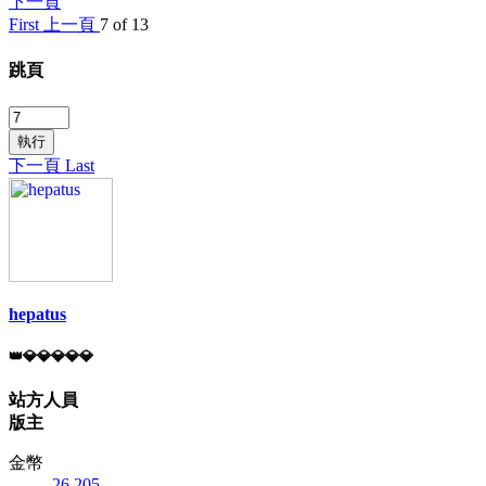
下一頁
First
上一頁
7 of 13
跳頁
執行
下一頁
Last
hepatus
👑💎💎💎💎💎
站方人員
版主
金幣
26,205