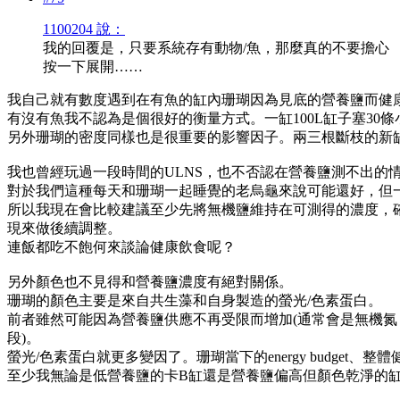
1100204 說：
我的回覆是，只要系統存有動物/魚，那麼真的不要擔心
按一下展開……
我自己就有數度遇到在有魚的缸內珊瑚因為見底的營養鹽而健
有沒有魚我不認為是個很好的衡量方式。一缸100L缸子塞3
另外珊瑚的密度同樣也是很重要的影響因子。兩三根斷枝的新缸v
我也曾經玩過一段時間的ULNS，也不否認在營養鹽測不出
對於我們這種每天和珊瑚一起睡覺的老烏龜來說可能還好，但
所以我現在會比較建議至少先將無機鹽維持在可測得的濃度，確
現來做後續調整。
連飯都吃不飽何來談論健康飲食呢？
另外顏色也不見得和營養鹽濃度有絕對關係。
珊瑚的顏色主要是來自共生藻和自身製造的螢光/色素蛋白。
前者雖然可能因為營養鹽供應不再受限而增加(通常會是無機氮，
段)。
螢光/色素蛋白就更多變因了。珊瑚當下的energy budget
至少我無論是低營養鹽的卡B缸還是營養鹽偏高但顏色乾淨的