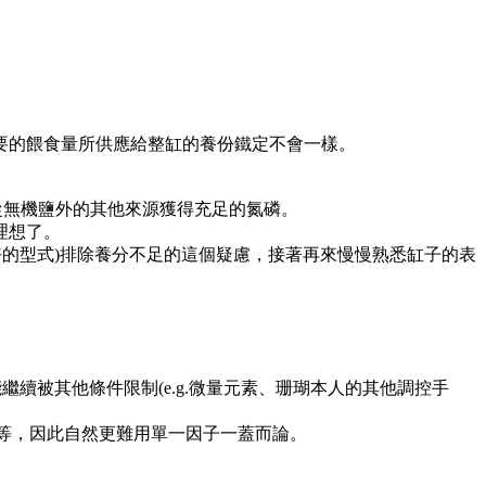
需要的餵食量所供應給整缸的養份鐵定不會一樣。
從無機鹽外的其他來源獲得充足的氮磷。
理想了。
好的型式)排除養分不足的這個疑慮，接著再來慢慢熟悉缸子的表
續被其他條件限制(e.g.微量元素、珊瑚本人的其他調控手
光照)等，因此自然更難用單一因子一蓋而論。