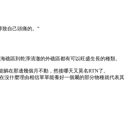
導致自己頭痛的。”
近海礁區到乾淨清澈的外礁區都有可以旺盛生長的種類。
能躺在那邊幾個月不動，然後哪天又莫名RTN了。
實在沒什麼理由相信單單能養好一個屬的部分物種就代表其