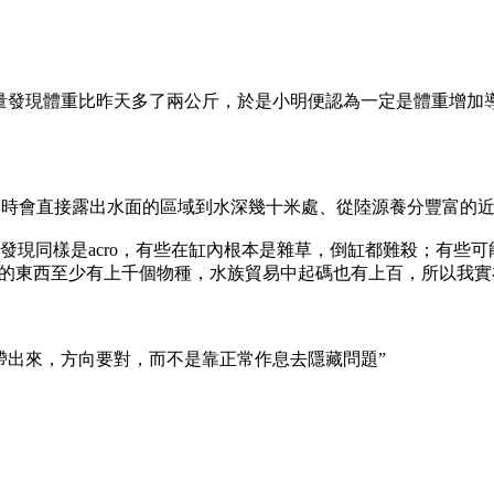
量發現體重比昨天多了兩公斤，於是小明便認為一定是體重增加
退潮時會直接露出水面的區域到水深幾十米處、從陸源養分豐富的
現同樣是acro，有些在缸內根本是雜草，倒缸都難殺；有些可
”的東西至少有上千個物種，水族貿易中起碼也有上百，所以我
帶出來，方向要對，而不是靠正常作息去隱藏問題”