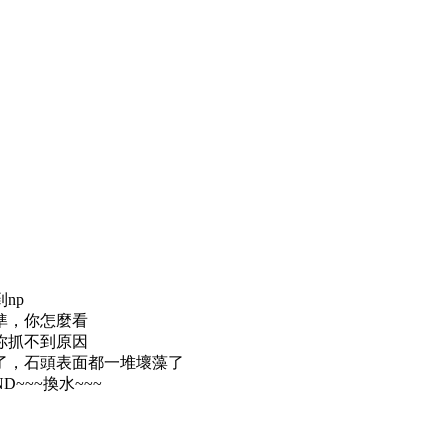
np
準，你怎麼看
你抓不到原因
了，石頭表面都一堆壞藻了
~~~換水~~~