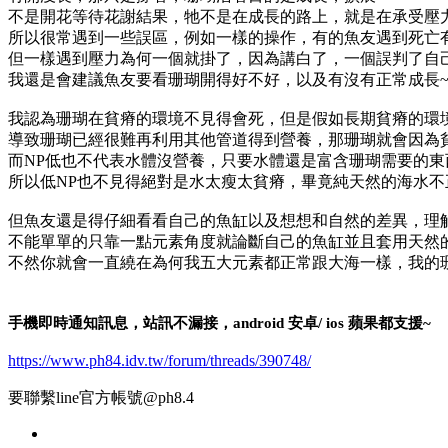
不是開花等待花謝結果，牠不是在成長的路上，就是在承受壓
所以很常遇到一些誤區，例如一樣的操作，有的魚友遇到死亡
但一樣遇到壓力為何一個就掛了，因為講白了，一個誤判了自
我還是會建議魚友要看珊瑚開得好不好，以及有沒有正常成長
我認為珊瑚在貧瘠的環境不見得會死，但是假如長期貧瘠的環
導致珊瑚已經很難再利用其他管道得到營養，那珊瑚就會因為
而NP低也不代表水體沒營養，只要水體還是富含珊瑚需要的東
所以低NP也不見得絕對是水太瘦太貧瘠，畢竟純天然的海水不正
但魚友還是得仔細看看自己的魚缸以及想想和自然的差異，理
不能單單的只靠一點元素角度就論斷自己的魚缸並且套用天然
不然你就會一直繞在為何我五大元素都正常跟大海一樣，我的
手機即時通知訊息，站訊不漏接，android 安卓/ ios 蘋果都支援~
https://www.ph84.idv.tw/forum/threads/390748/
要聯繫line官方帳號@ph8.4