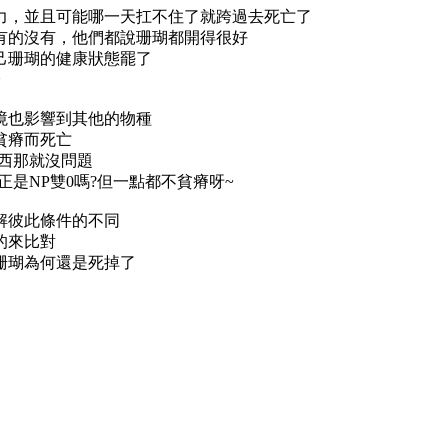
力，並且可能哪一天扛不住了就跨過去死亡了
有的沒有，他們都說珊瑚都開得很好
己珊瑚的健康狀態罷了
~
境也影響到其他的物種
貧瘠而死亡
西那就沒問題
是NP雙0嗎?但一點都不貧瘠呀~
解彼此條件的不同
的來比對
珊瑚為何還是死掉了