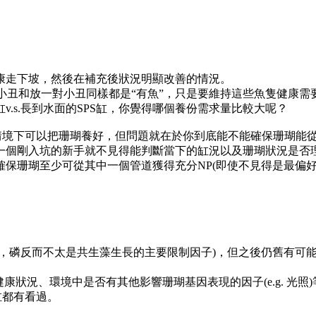
康走下坡，然後在補充後狀況明顯改善的情況。
0條小丑和放一對小丑同樣都是“有魚”，只是要維持這些魚隻健康
.s.長到水面的SPS缸，你覺得哪個養份需求量比較大呢？
的情境下可以把珊瑚養好，但問題就在於你到底能不能確保珊瑚能
一個剛入坑的新手就不見得能判斷當下的缸況以及珊瑚狀況是否
保珊瑚至少可從其中一個管道獲得充分NP(即使不見得是最偏
磷反而不太是共生藻生長的主要限制因子)，但之後仍舊有可能繼
、整體健康狀況、環境中是否有其他影響珊瑚基因表現的因子(e.g. 
缸都有看過。