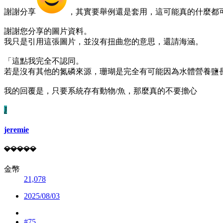
謝謝分享
，其實要舉例還是套用，這可能真的什麼都
謝謝您分享的圖片資料。
我只是引用這張圖片，並沒有扭曲您的意思，還請海涵。
「這點我完全不認同。
若是沒有其他的氮磷來源，珊瑚是完全有可能因為水體營養鹽
我的回覆是，只要系統存有動物/魚，那麼真的不要擔心
J
jeremie
💎💎💎💎💎
金幣
21,078
2025/08/03
#75