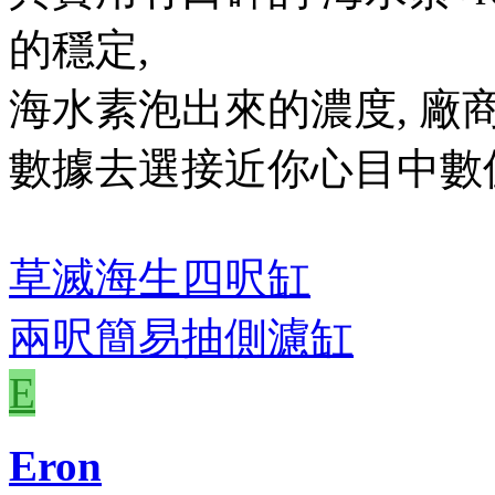
的穩定,
海水素泡出來的濃度, 廠
數據去選接近你心目中數
草滅海生四呎缸
兩呎簡易抽側濾缸
E
Eron