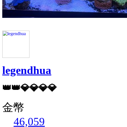
legendhua
👑👑💎💎💎💎
金幣
46,059