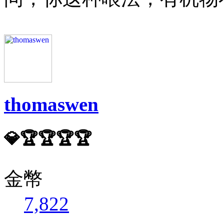
thomaswen
💎🏆🏆🏆🏆
金幣
7,822