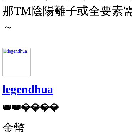
那TM陰陽離子或全要素
～
legendhua
👑👑💎💎💎💎
金幣