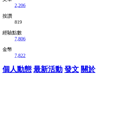
2,206
按讚
819
經驗點數
7,806
金幣
7,822
個人動態
最新活動
發文
關於