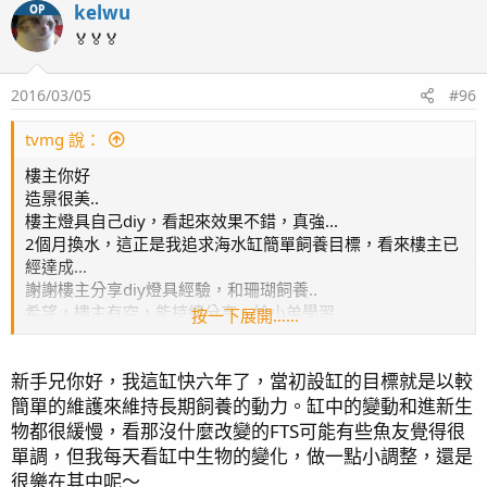
kelwu
OP
🏅🏅🏅
2016/03/05
#96
tvmg 說：
樓主你好
造景很美..
樓主燈具自己diy，看起來效果不錯，真強...
2個月換水，這正是我追求海水缸簡單飼養目標，看來樓主已
經達成...
謝謝樓主分享diy燈具經驗，和珊瑚飼養..
希望，樓主有空，能持續分享，給小弟學習...
按一下展開……
謝謝
新手兄你好，我這缸快六年了，當初設缸的目標就是以較
簡單的維護來維持長期飼養的動力。缸中的變動和進新生
物都很緩慢，看那沒什麼改變的FTS可能有些魚友覺得很
單調，但我每天看缸中生物的變化，做一點小調整，還是
很樂在其中呢～