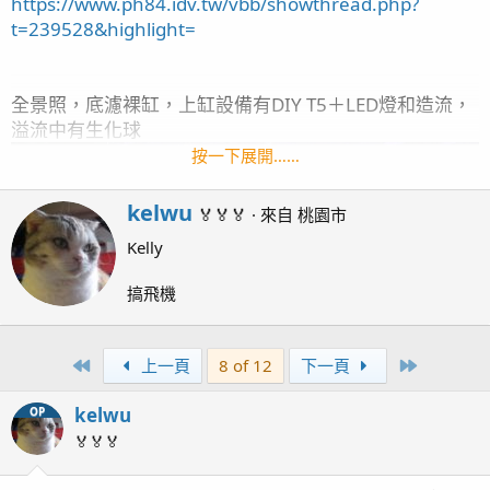
https://www.ph84.idv.tw/vbb/showthread.php?
t=239528&highlight=
全景照，底濾裸缸，上缸設備有DIY T5＋LED燈和造流，
溢流中有生化球
按一下展開……
W
kelwu
🏅🏅🏅
·
來自
桃園市
r
Kelly
i
t
搞飛機
t
e
n
First
Last
上一頁
8 of 12
下一頁
b
y
kelwu
OP
🏅🏅🏅