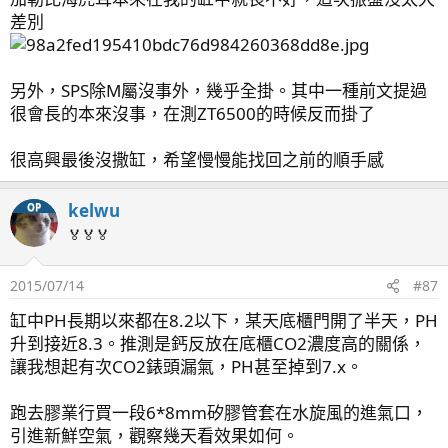
差別
另外，SPS除M屬沒事外，幾乎全掛。其中一種前文提過
很會長的本來沒事，在測ZT6500的時候反而掛了
很高興最後沒撒缸，希望慢慢能找回之前的順手感
kelwu
OP
🏅🏅🏅
2015/07/14
#87
缸中PH長期以來都在8.2以下，某天底櫃門開了半天，PH
升到接近8.3。推測是鈣反放在底櫃CO2濃度高的關係，
讓我想起有次CO2錶頭漏氣，PH甚至掉到7.x。
跑去膠業行買一段6*8mm矽膠管套在水旋風的進氣口，
引進新鮮空氣，觀察幾天看效果如何。