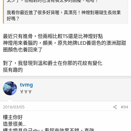
我看你最近進了很多好貨喔，真漂亮！神燈對珊瑚生長效果
好嗎？
最近只有進骨，但兩相比較T5還是比神燈好點
神燈用來養腦的，頗美，原先她牌LED養退色的澳洲甜甜
圈顏色也養回來了
對了，我發現到溫和爵士在你那的花紋有變化
挺有趣的
tvmg
🏅🏅🏅
2016/03/05
#94
樓主你好
造景很美..
樓主燈具自己diy，看起來效果不錯，真強...