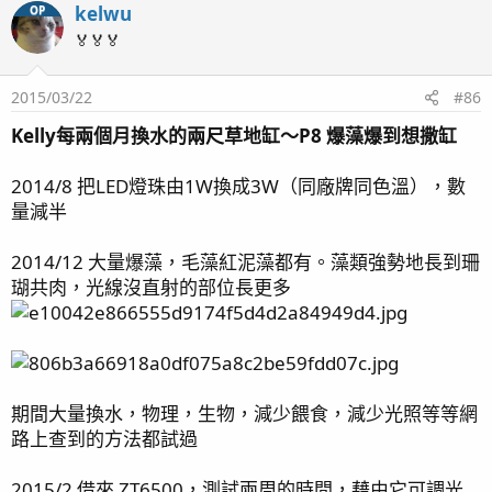
kelwu
OP
底櫃左側，開關插座，雙定時器，藍燈開10小時，白燈開
🏅🏅🏅
7小時
2015/03/22
#86
底缸，第一格陶瓷環和蛋白機，第二格生化棉和活性碳，
Kelly每兩個月換水的兩尺草地缸～P8 爆藻爆到想撒缸
第三格主馬和加溫棒，第四格RO水
2014/8 把LED燈珠由1W換成3W（同廠牌同色溫），數
量減半
希望有回答到幾位魚友的疑問～～
2014/12 大量爆藻，毛藻紅泥藻都有。藻類強勢地長到珊
最後編輯：
2024/09/09
瑚共肉，光線沒直射的部位長更多
R
p5p5p5
,
tktk999
,
dayeahyeah
and 2 others
e
a
c
t
期間大量換水，物理，生物，減少餵食，減少光照等等網
i
路上查到的方法都試過
o
n
s
2015/2 借來 ZT6500，測試兩周的時間，藉由它可調光