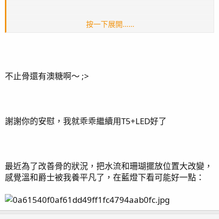
按一下展開……
對了，我發現到溫和爵士在你那的花紋有變化
挺有趣的
不止骨還有澳糖啊～ ;>
謝謝你的安慰，我就乖乖繼續用T5+LED好了
最近為了改善骨的狀況，把水流和珊瑚擺放位置大改變，
感覺溫和爵士被我養平凡了，在藍燈下看可能好一點：