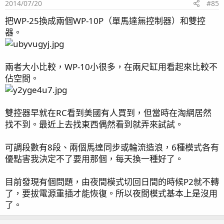
左側照
2014/07/20
#85
把WP-25換成兩個WP-10P（單馬達無控制器）和雙控
器。
右側照
兩者大小比較，WP-10小很多，在兩尺缸用看起來比較不
底櫃正面，左至右：落水管＋洗衣袋，JNS水旋風蛋白
佔空間。
機，不知名鈣反，中藍加溫器，PH探棒，CO2鋁瓶＋電
磁閥，補水落水管，補水馬達水位開關。這是由左出水改
右出水時的照片，請無視左邊橫在那兒的六分軟管
雙控器早就在RC看到美國有人買到，但當時在淘網居然
找不到。最近上去找東西偶然看到就弄來試試。
主馬Eheim 3000，分流四分軟管到冷水機，冷水機出水
可調段數有8段、兩個馬達同步或輪流造浪，6種模式各有
回到底濾第一格。主馬出水凡而裝在底櫃外，照片看不
優點害我決定不了要用那個，每天換一種好了。
到。最右一格淡水格內還有一個補水沈馬
目前發現有個問題，由夜間模式切回日間的時候P2就不轉
了，要拔電源重插才能恢復。所以夜間模式基本上是沒用
底櫃右側，PH控制器，開關插座，置物格
了。