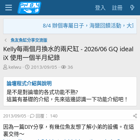
登入
註冊
8/4 辦個專屬日子，海鹽回饋活動，大家趕緊來
魚友魚缸分享交流版
Kelly每兩個月換水的兩尺缸 - 2026/06 GQ ideal
iX 使用一個半月紀錄
主
開
關
kelwu
2013/09/05
36
題
始
注
發
日
者
論壇程式介紹與說明
起
期
是不是對論壇的各式功能不熟?
人
這篇有基礎的介紹，先來這邊認識一下功能介紹吧！
2013/09/05
回覆： 140
因為一篇DIY分享，有幾位魚友想了解小弟的設備。在這
裏交待～