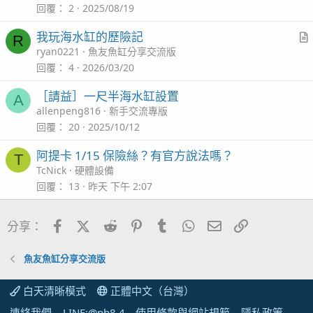
t
回覆
2
2025/08/19
i
我玩海水缸的歷險記
R
c
r
ryan0221
魚友魚缸分享交流版
l
t
回覆
4
2026/03/20
i
［請益］一尺半海水缸設置
A
c
allenpeng816
新手交流專版
l
回覆
20
2025/10/12
阿提卡 1/15 保險絲？有官方說法嗎？
T
TcNick
硬體設備
回覆
13
昨天 下午 2:07
Facebook
X (Twitter)
Reddit
Pinterest
Tumblr
WhatsApp
電子郵件
連結
分享：
魚友魚缸分享交流版
白天清晰模式
正體中文（台灣）
連絡我們
LINE:@ph8.4
使用條款與網站規範
隱私政策