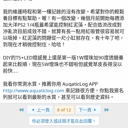
我的維護時程和第一樓記錄的沒有改變，希望對你的輕鬆
養目標有點幫助。喔！有一個改變，幾個月前開始每週添
加大洋PS2 1/4瓶蓋希望能控制紅泥藻，配合造流改成對
沖亂流目前成效不錯，就算有長一點用虹吸管很容易就可
以吸掉。紅泥藻的問題從一尺小缸就存在，有十年了吧，
到現在才稍微控制住，哈哈！
DIY的T5+LED燈感覺上還是第一版1W燈珠加90度透鏡養
起來比較順，現在5W燈珠也不錯啦但感覺草皮長得沒以
前快....
我看你常測水質，推薦你用 AuqaticLog APP
http://www.aquaticlog.com
來記錄很方便，你點我簽名
列就可以看到最新的水質，甚至可以看到歷史資料。
First
Last
上一頁
8 of 12
下一頁
你必須登入或註冊才能在此回覆。