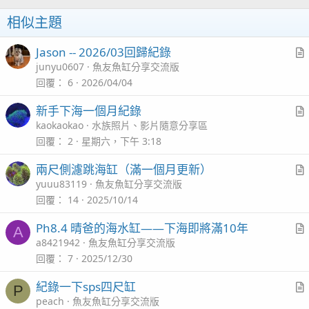
相似主題
Jason -- 2026/03回歸紀錄
r
junyu0607
魚友魚缸分享交流版
t
回覆
6
2026/04/04
i
新手下海一個月紀錄
c
r
kaokaokao
水族照片、影片隨意分享區
l
t
回覆
2
星期六，下午 3:18
i
兩尺側濾跳海缸（滿一個月更新）
c
r
yuuu83119
魚友魚缸分享交流版
l
t
回覆
14
2025/10/14
i
Ph8.4 晴爸的海水缸——下海即將滿10年
A
c
r
a8421942
魚友魚缸分享交流版
l
t
回覆
7
2025/12/30
i
紀錄一下sps四尺缸
P
c
r
peach
魚友魚缸分享交流版
l