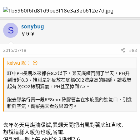
sonybug
S
🏅🔰🔰
2015/07/18
#88
kelwu 說：
缸中PH長期以來都在8.2以下，某天底櫃門開了半天，PH升
到接近8.3。推測是鈣反放在底櫃CO2濃度高的關係，讓我想
起有次CO2錶頭漏氣，PH甚至掉到7.x。
跑去膠業行買一段6*8mm矽膠管套在水旋風的進氣口，引進
新鮮空氣，觀察幾天看效果如何。
去年冬天用煤油暖爐,異想天開把出風對著底缸直吹,
想說這樣人暖魚也暖,省電.
沒想到一個上午,ph從8,3降到7.6