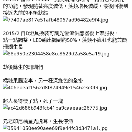
：
的功能，發現隨著亮度減低，藻類增長減緩，最後回復到
接近先前的平衡狀態
2015/2 自D燈具換裝可調光恆流供應器後上架服役，一
點一點調整，LED輸出調到約50%，藻類不瘋狂也能兼顧
珊瑚生長
劫後餘生的珊瑚們
橘糖果腦沒事，另一種深綠色的全掛
超人長得慢了點，死了一塊
元老印尼橘星光虎耳，生長停滯