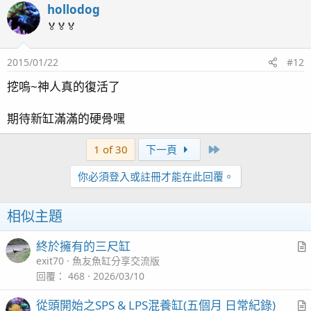
hollodog
🏅🏅🏅
2015/01/22
#12
挖嗚~神人真的復活了
期待新缸滿滿的硬骨嘿
Last
1 of 30
下一頁
你必須登入或註冊才能在此回覆。
相似主題
終於擁有的三尺缸
r
exit70
魚友魚缸分享交流版
t
回覆
468
2026/03/10
i
從頭開始之SPS & LPS混養缸(五個月 日常紀錄)
c