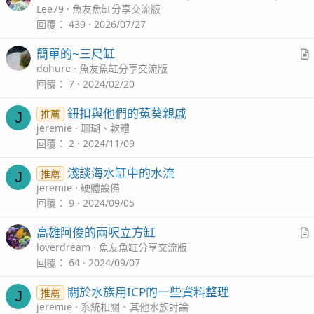
r
Lee79
魚友魚缸分享交流版
l
t
回覆
439
2026/07/27
i
簡單的~三尺缸
c
r
dohure
魚友魚缸分享交流版
l
t
回覆
7
2024/02/20
i
鈕扣與他們的菟葵親戚
推薦
J
c
jeremie
珊瑚、軟體
l
回覆
2
2024/11/09
淺談海水缸中的水流
推薦
J
jeremie
硬體設備
回覆
9
2024/09/05
高雄阿俊的兩呎立方缸
r
loverdream
魚友魚缸分享交流版
t
回覆
64
2024/09/07
i
關於水族用ICP的一些資料整理
推薦
J
c
jeremie
系統相關、其他水族討論
l