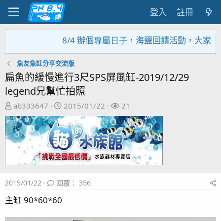
登入
註冊
8/4 辦個專屬日子，海鹽回饋活動，大家趕緊來參加
魚友魚缸分享交流版
扁魚的緩慢進行3尺SPS屏風缸-2019/12/29
legend兄幫忙拍照
主
開
關
ab333647
2015/01/22
21
題
始
注
發
日
者
起
期
人
2015/01/22
回覆： 356
主缸 90*60*60