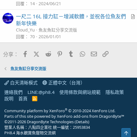
回覆
14
2024/06/21
一尺二 16L 接力缸－增減軟體，並祝各位魚友們
r
新年快樂
t
Cloud_Yu
魚友魚缸分享交流版
i
回覆
70
2026/01/01
c
l
Facebook
X (Twitter)
Reddit
Pinterest
Tumblr
WhatsApp
電子郵件
連結
分享：
魚友魚缸分享交流版
白天清晰模式
正體中文（台灣）
連絡我們
LINE:@ph8.4
使用條款與網站規範
隱私政策
說明
首頁
R
S
S
®
Community platform by XenForo
© 2010-2024 XenForo Ltd.
Parts of this site powered by
XenForo add-ons from DragonByte™
©2011-2026
DragonByte Technologies
(
Details
)
營業人名稱：八點四企業社 統一編號：25953834
PH8.4 海水觀賞魚寵物交流網