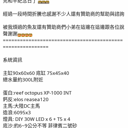
完和平紀念日了
經過一段時間折騰也感謝不少人還有贊助商的幫助與諮詢
被我煩過的魚友還有贊助商們小弟在這邊在這邊跟各位說
聲謝謝
==========================================
================
系統資訊
主缸90x60x60 底缸 75x45x40
總水量約300L附近
蛋白:reef octopus XP-1000 INT
鈣反:elos reasea120
主馬:大陸DC主馬
造浪:6095x3
燈具: DIY 30W LED x 6 + T5 x 4
底沙:約6~9公分不等 菲律賓二號砂