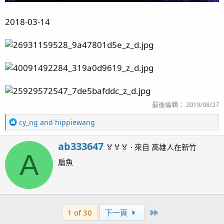
2018-03-14
最後編輯：
2019/08/27
R
cy_ng
and
hippiewang
e
a
W
ab333647
🏅🏅🏅
·
來自
高雄人在新竹
c
A
r
t
扁魚
i
i
t
o
t
n
e
s
n
：
Last
1 of 30
下一頁
b