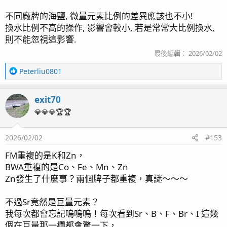
不同廠牌的海鹽, 微量元素比例的差異應該也不小!
換水比例不高的操作, 影響會較小, 若是常常大比例換水,
則不能忽視這影響.
最後編輯：
2026/02/02
R
Peterliu0801
e
a
exit70
c
t
💎💎💎🏆🏆
i
o
2026/02/02
#153
n
s
FM重複的是K和Zn，
：
BWA重複的是Co、Fe、Mn、Zn
Zn發生了什麼事？兩個牌子都重複，真謎～～～
不過Sr竟然是巨量元素？
我每次都會忘記嗚嗚嗚！每次看到Sr、B、F、Br、I 這幾
個在巨量那一欄都會驚一下，