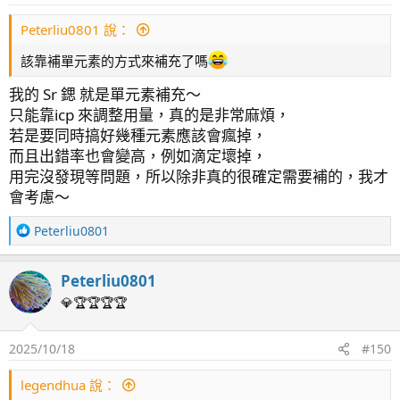
原本我是控制在 8dKH, 後來已經完全轉換到站上的海鹽, 這鹽
的 KH 比較高,
Peterliu0801 說：
所以我有刻意把目標往上調到接近 8.8dKH, 以減小大量換水
時的震盪~
該靠補單元素的方式來補充了嗎
4. 巨量元素
我的 Sr 鍶 就是單元素補充～
上面測到的數據較 8.8 低的原因, 是因為消耗增加, 我補充的
只能靠icp 來調整用量，真的是非常麻煩，
量在緩慢的追消耗~
Salifert 測試劑經歷兩個月左右, 又繼續下降!
若是要同時搞好幾種元素應該會瘋掉，
而且出錯率也會變高，例如滴定壞掉，
Ca 的誤差從 -14 -> -37 ppm
用完沒發現等問題，所以除非真的很確定需要補的，我才
Mg 的誤差從 -43 -> -71 ppm (一個月抓 15ppm?)
3. NP
會考慮～
FM ICPLab 認為我的 NP 是過低的~
R
Peterliu0801
反倒 K 竟然比 ICP 高!!! 讓我把 RedSea Color B (K補充液停了
PO4 也不知道是不是我加大沸石桶後才一路下降, 難得見到
e
兩個月)...
a
Hanna蛋機 測到比 ICP 還低的數據~
Peterliu0801
c
t
💎🏆🏆🏆🏆
5. 微量元素
i
o
2025/10/18
#150
n
s
：
legendhua 說：
i) 上次碘超標太多, RedSea Color A (I補充液) 也停了兩個月,
4. 巨量元素