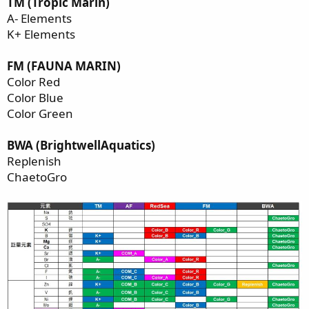
TM (Tropic Marin)
A- Elements
K+ Elements
FM (FAUNA MARIN)
Color Red
Color Blue
Color Green
BWA (BrightwellAquatics)
Replenish
ChaetoGro