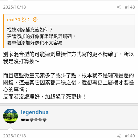
Salifert: 8.45 dKH
2025/10/18
#148
1. 鹽度
KHA:8.53 dKH (當天全天平均值: 8.6dKH)
看起來校正後的 APEX Sality Probe 並沒有與 ICP 數據差太
exit70 說：
多,
原本我是控制在 8dKH, 後來已經完全轉換到站上的海鹽, 這鹽
電子光學鹽度計的數值稍微高了些~
找找別家補充液如何？
的 KH 比較高,
建議添加的好像有鉬鎳釩鋅銅硒，
所以我有刻意把目標往上調到接近 8.8dKH, 以減小大量換水
ICP: 33.9 PSU
要單個添加好像也不太容易
時的震盪~
電子光學鹽度計: 1.026/34/35 (SG/PSU/PPT)
別家混合型的可能連劑量操作方式寫的更不精確了，所以
APEX Sality Probe: 33.8 PSU
上面測到的數據較 8.8 低的原因, 是因為消耗增加, 我補充的
我是沒打算換～
量在緩慢的追消耗~
ps: 我之前都是抓 35ppt, 但 ICP 建議 35PSU, 幾乎是要再拉
而且這些微量元素多了或少了點，根本就不是珊瑚變差的
高1, 我可能會先微拉 0.2 左右吧~
關鍵，這是其它因素都弄穩之後，還想再更上層樓才要擔
心的事情；
3. NP
反而若沒處理好，加超過了死更快！
FM ICPLab 認為我的 NP 是過低的~
2. KH
PO4 也不知道是不是我加大沸石桶後才一路下降, 難得見到
legendhua
OP
ICP: 8.4dKH
Hanna蛋機 測到比 ICP 還低的數據~
Salifert: 8.45 dKH
👑👑💎💎💎💎
KHA:8.53 dKH (當天全天平均值: 8.6dKH)
2025/10/18
#149