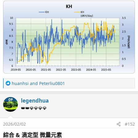
後面新增的是多的微量元素測項
RODI
R
huanhsi
and
Peterliu0801
e
a
legendhua
OP
c
t
👑👑💎💎💎💎
i
o
2026/02/02
#152
n
s
綜合 & 滴定型 微量元素
：