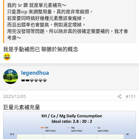
這次數據有下降了~
我的 Sr 鍶 就是單元素補充～
只能靠icp 來調整用量，真的是非常麻煩，
若是要同時搞好幾種元素應該會瘋掉，
Salifert 測試劑經歷兩個月左右, 又繼續下降!
ii) Sr 上次也太多, 雖然有減量, 還是偏高, 繼續減量
而且出錯率也會變高，例如滴定壞掉，
用完沒發現等問題，所以除非真的很確定需要補的，我才會
Ca 的誤差從 -14 -> -37 ppm
考慮～
Mg 的誤差從 -43 -> -71 ppm (一個月抓 15ppm?)
iii) 微量金屬, 一樣是過量與不足都在同一罐 RedSea Color C,
加也不是, 不加也不是~~~
我是手動補而已 聊勝於無的概念
(我有點相信紅海的海水素有搭配自己的微量元素補充液設計)
反倒 K 竟然比 ICP 高!!! 讓我把 RedSea Color B (K補充液停了
兩個月)...
iv) Ba(鋇) Li(鋰)
legendhua
OP
仍舊是超標狀態, 可能對生物沒有太大影響, 暫時不管了(似乎
也沒法管).
👑👑💎💎💎💎
5. 微量元素
缸內生物狀態:
2025/12/05
#151
巨量元素補充量
i) 上次碘超標太多, RedSea Color A (I補充液) 也停了兩個月,
這次數據有下降了~
ii) Sr 上次也太多, 雖然有減量, 還是偏高, 繼續減量