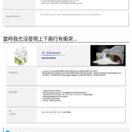
當時我也沒發現上下兩行有衝突…
我目前的做法是把diy版的陰陽離子大致照表中的比例直接混
到KH以及鈣滴定液裡頭。
在這一年多來我用這個添加方法的三個缸ICP-OES結果(ATI)是
都挺符合預期的，沒有遇到什麼東西嚴重超標，我希望維持
的多半也都有維持住。
這倒是可以參考一下這篇
https://www.reef2reef.com/threads/the-ultimate-salt-
test.949805/