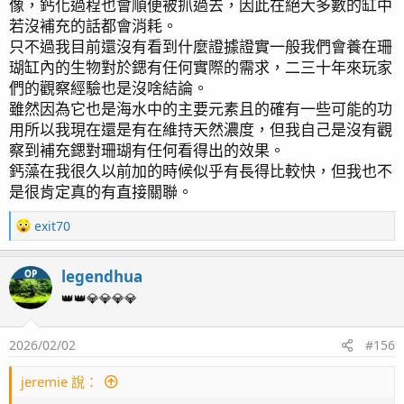
像，鈣化過程也會順便被抓過去，因此在絕大多數的缸中
若沒補充的話都會消耗。
只不過我目前還沒有看到什麼證據證實一般我們會養在珊
瑚缸內的生物對於鍶有任何實際的需求，二三十年來玩家
們的觀察經驗也是沒啥結論。
雖然因為它也是海水中的主要元素且的確有一些可能的功
用所以我現在還是有在維持天然濃度，但我自己是沒有觀
察到補充鍶對珊瑚有任何看得出的效果。
鈣藻在我很久以前加的時候似乎有長得比較快，但我也不
是很肯定真的有直接關聯。
R
exit70
e
a
legendhua
OP
c
t
👑👑💎💎💎💎
i
o
2026/02/02
#156
n
s
：
jeremie 說：