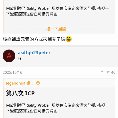
由於剛換了 Sality Probe , 所以這次決定來個大全餐, 檢視一
下鹽度控制是否在可接受範圍~
按一下展開……
多了三分之一的價錢, 多測了一些項目: (簡餐沒有的項目)
該靠補單元素的方式來補充了嗎
1. RODI
asdfgh23peter
2. PHYSICAL-CHEMICAL BASIC VALUES
A
鹽度, KH, pH, CO2....等
🔰
3. Nutrients
2025/10/16
#146
NO2, NO3
legendhua 說：
4.Pollutants
更多的微量元素測項 (沒仔細算, 大約多了八項)
第八次 ICP
由於剛換了 Sality Probe , 所以這次決定來個大全餐, 檢視一
大全餐的樣品罐比較多~
下鹽度控制是否在可接受範圍~
ICP
by
legendhua
, 於 Flickr