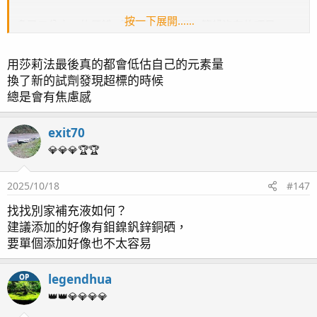
按一下展開……
多了三分之一的價錢, 多測了一些項目: (簡餐沒有的項目)
數據分析
1. RODI
用莎莉法最後真的都會低估自己的元素量
1. 鹽度
換了新的試劑發現超標的時候
2. PHYSICAL-CHEMICAL BASIC VALUES
看起來校正後的 APEX Sality Probe 並沒有與 ICP 數據差太
總是會有焦慮感
鹽度, KH, pH, CO2....等
多,
電子光學鹽度計的數值稍微高了些~
3. Nutrients
exit70
NO2, NO3
💎💎💎🏆🏆
ICP: 33.9 PSU
電子光學鹽度計: 1.026/34/35 (SG/PSU/PPT)
4.Pollutants
APEX Sality Probe: 33.8 PSU
2025/10/18
#147
更多的微量元素測項 (沒仔細算, 大約多了八項)
找找別家補充液如何？
建議添加的好像有鉬鎳釩鋅銅硒，
ps: 我之前都是抓 35ppt, 但 ICP 建議 35PSU, 幾乎是要再拉
大全餐的樣品罐比較多~
要單個添加好像也不太容易
高1, 我可能會先微拉 0.2 左右吧~
ICP
by
legendhua
, 於 Flickr
legendhua
OP
2. KH
數據分析
👑👑💎💎💎💎
ICP: 8.4dKH