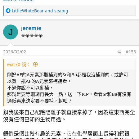
R
LittleWhiteBear
and
seapig
e
a
jeremie
c
J
t
💎💎💎💎💎
i
o
2026/02/02
#155
n
s
：
exit70 說：
剛好AF的A元素那瓶補到的Sr和Ba都是我沒補到的，或許可
以買一瓶AF的A元素來補補看，
不過你說不可以亂補，
那就是要等珊瑚再長大一點，送一下ICP，看看Sr和Ba有沒有
過低再來決定要不要補，對吧？
鋇我後來自己配陰陽離子就直接拿掉了，因為這東西完全
沒有任何已知的生物用途。
鍶倒是個比較有趣的元素。它在化學層面上長得和鈣很