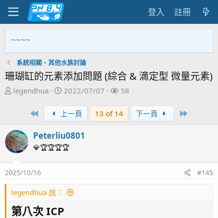
登入
註冊
~~~
系統相關、其他水族討論
珊瑚缸的元素添加問題 (綜合 & 滴定型 微量元素)
主
開
關
legendhua
2022/07/07
58
題
始
注
發
日
者
First
Last
上一頁
13 of 14
下一頁
起
期
人
Peterliu0801
💎🏆🏆🏆🏆
2025/10/16
#145
legendhua 說：
第八次 ICP