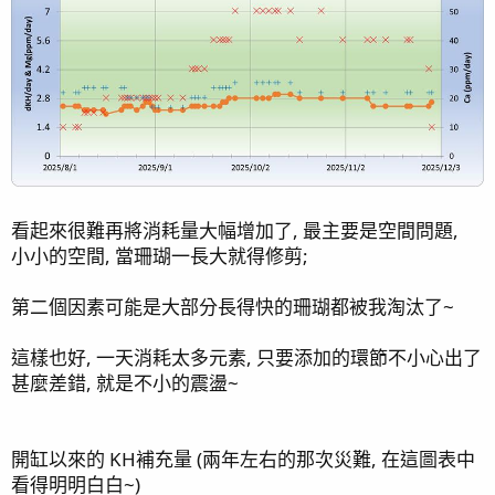
iii) 微量金屬, 一樣是過量與不足都在同一罐 RedSea Color C,
加也不是, 不加也不是~~~
(我有點相信紅海的海水素有搭配自己的微量元素補充液設計)
iv) Ba(鋇) Li(鋰)
後面新增的是多的微量元素測項
仍舊是超標狀態, 可能對生物沒有太大影響, 暫時不管了(似乎
也沒法管).
看起來很難再將消耗量大幅增加了, 最主要是空間問題,
缸內生物狀態:
RODI
小小的空間, 當珊瑚一長大就得修剪;
第二個因素可能是大部分長得快的珊瑚都被我淘汰了~
這樣也好, 一天消耗太多元素, 只要添加的環節不小心出了
甚麼差錯, 就是不小的震盪~
開缸以來的 KH補充量 (兩年左右的那次災難, 在這圖表中
看得明明白白~)