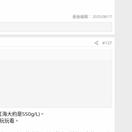
最後編輯：
2025/08/17
#137
大約是550g/L)。
關係）
玩玩看。
趨勢為主不用太在意兩次測試的落差。(原廠解釋那是取樣差