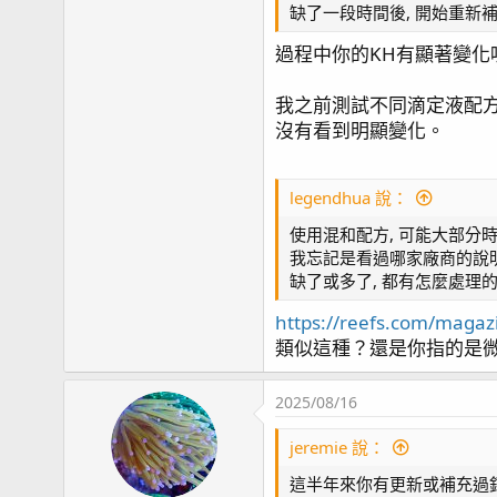
缺了一段時間後, 開始重新
我是沒有照比例調整過. (因
但這篇其實就是我平常做調
過程中你的KH有顯著變化
老實說, 我自己的觀察是每天
我之前測試不同滴定液配方
我的穩定不穩定也是大概這樣
沒有看到明顯變化。
畢竟拉了12ml KH, Ca都沒
legendhua 說：
使用混和配方, 可能大部分時
我忘記是看過哪家廠商的說明
缺了或多了, 都有怎麼處理的 
https://reefs.com/magaz
類似這種？還是你指的是
2025/08/16
jeremie 說：
這半年來你有更新或補充過