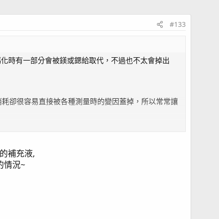
#133
鈣化時有一部分會被鎂或鍶給取代，不過也不太會掉出
m鈣消耗卻很容易直接被各種測量時的變因蓋掉，所以常常讓
的補充液,
干擾，至於鈣則是靠長期趨勢來調整即可。
的情況~
下又會更嚴重。
響。只是不同來源的氯化鈣粒徑也有一定的差異，我也