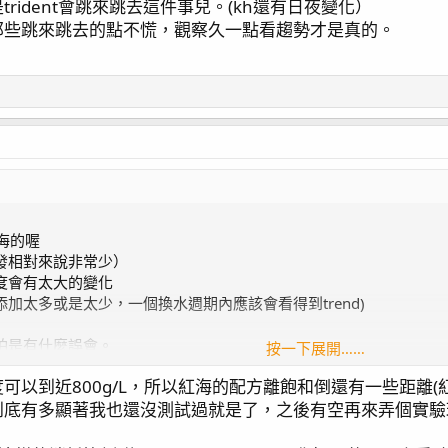
rident會跳來跳去這件事兒。(kh還有日夜變化）
那些跳來跳去的點不慌，觀察久一點看趨勢才是真的。
海的喔
發相對來說非常少）
度會有太大的變化
加太多或是太少，一個換水週期內應該會看得到trend)
怕是有什麼誤會。
按一下展開……
左右會從420拉到440-450。
以到近800g/L，所以紅海的配方離飽和倒還有一些距離(紅海
和飽和島久差異不大～我感覺是略濃一點點（我把這當成是因為島久沉澱的
到底有多顯著我也還沒測試過就是了，之後有空再來弄個實驗
t小心得：因為量測出來的ca/mg相較kh其實飄動頗大。後來我都是看