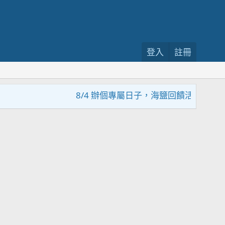
登入
註冊
8/4 辦個專屬日子，海鹽回饋活動，大家趕緊