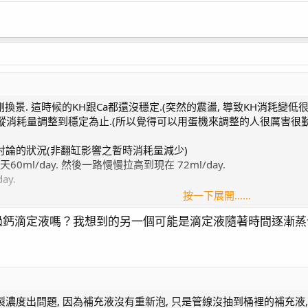
是我剛換景. 這時候的KH跟Ca都還沒穩定.(突然的震盪, 導致KH消耗變
天追蹤消耗量調整到穩定為止.(所以覺得可以用蛋機來調整的人很厲害很勤
論的狀況(非翻缸影響之暫時消耗量減少)
0ml/day. 然後一路慢慢拉高到現在 72ml/day.
ay.
按一下展開……
誤差有點大所以我才會覺得很好奇啦~
過鈣滴定液嗎？我想到的另一個可能是滴定液隨著時間逐漸蒸
是了.
以排除, Ca如果添加量差那麼多的情況下(增加12ml KH需增加約4
定會觀察出trend的. 平均目前大約是12-14天換一次水. (人總是越
我只能這麼想了.
濃度出問題, 因為補充液沒有重新泡, 只是管線沒抽到桶裡的補充液,