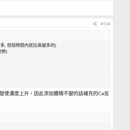
#134
低很多, 但短時間內就拉高蠻多的)
勞)
發使濃度上升，因此添加體積不變的話補充的Ca反
ml Ca)
來越懶的)