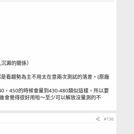
久沉澱的關係）
來我都是看趨勢為主不用太在意兩次測試的落差。(原廠
40，450的時候會量到430-480類似這樣。所以要
之後會覺得很好用啦～至少可以解放沒量測的不
#136