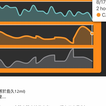
等於島久12ml)
….