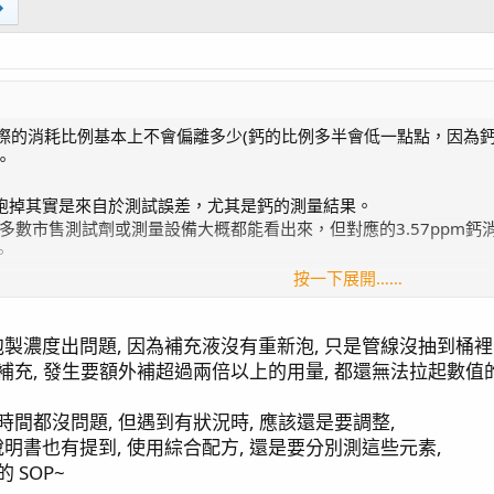
實際的消耗比例基本上不會偏離多少(鈣的比例多半會低一點點，因為
)。
跑掉其實是來自於測試誤差，尤其是鈣的測量結果。
耗用多數市售測試劑或測量設備大概都能看出來，但對應的3.57pp
。
按一下展開……
製濃度出問題, 因為補充液沒有重新泡, 只是管線沒抽到桶裡
用KH的消耗來同步調整兩者的添加量，以避免掉一些雜訊所造成的
補充, 發生要額外補超過兩倍以上的用量, 都還無法拉起數值
消耗比例跑掉的另一大因素其實是氯化鈣吸濕導致的重量偏差。
耗比例出現實務上不可能發生的偏高狀況，而且在臺灣這種潮濕氣候
時間都沒問題, 但遇到有狀況時, 應該還是要調整,
明書也有提到, 使用綜合配方, 還是要分別測這些元素,
積來算會不會穩定一點，因為比起重量，體積會比較不容易受吸濕影
 SOP~
多大。