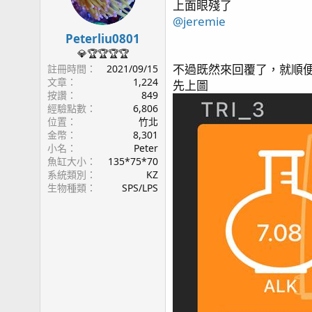
上面眼殘了
@jeremie
Peterliu0801
💎🏆🏆🏆🏆
不過既然來回覆了，就順
註冊時間
2021/09/15
文章
1,224
先上圖
按讚
849
經驗點數
6,806
位置
竹北
金幣
8,301
小名
Peter
魚缸大小
135*75*70
系統類別
KZ
生物種類
SPS/LPS