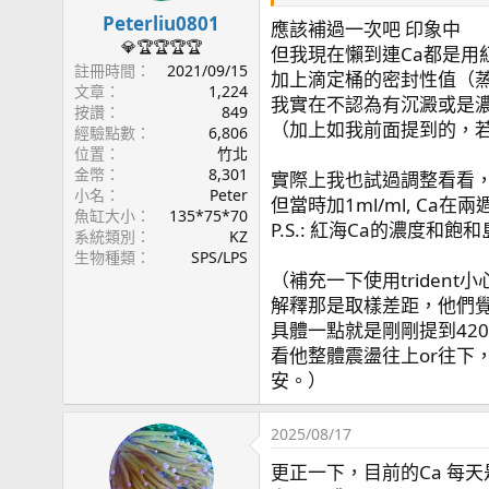
Peterliu0801
應該補過一次吧 印象中
💎🏆🏆🏆🏆
但我現在懶到連Ca都是用
註冊時間
2021/09/15
加上滴定桶的密封性值（
文章
1,224
我實在不認為有沉澱或是
按讚
849
（加上如我前面提到的，若
經驗點數
6,806
位置
竹北
金幣
8,301
實際上我也試過調整看看
小名
Peter
但當時加1ml/ml, Ca在兩
魚缸大小
135*75*70
P.S.: 紅海Ca的濃
系統類別
KZ
生物種類
SPS/LPS
（補充一下使用triden
解釋那是取樣差距，他們覺得tr
具體一點就是剛剛提到420拉
看他整體震盪往上or往
安。）
2025/08/17
更正一下，目前的Ca 每天