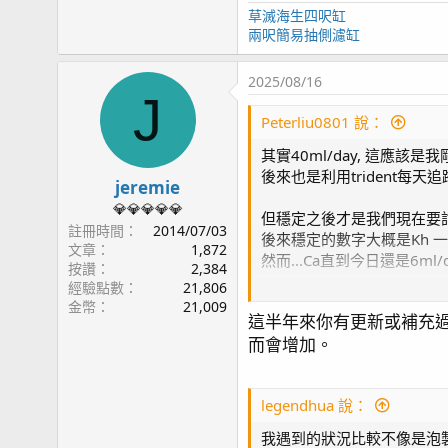
草滅海生四呎缸
兩呎簡易抽側濾缸
2025/08/16
J
Peterliu0801 說：
其實40ml/day, 這應該
後來也是利用trident每
jeremie
💎💎💎💎💎
但穩定之後才是我們現在要討
註冊時間
2014/07/03
後來穩定的數字大概是Kh 一天6
文章
1,872
然而...Ca直到今日還是6ml/d
按讚
2,384
經驗點數
21,806
也是因為跟你所提供的理論
金幣
21,009
這半年來你有更新或補充
雖然實務上沒有太大的問題就
而會增加。
另外換水偏差稀釋掉這點我覺得可
我最多接近16-20天才換水一
legendhua 說：
也許其他添加品中有Ca吧, 
我遇到的狀況比較不像是泡製