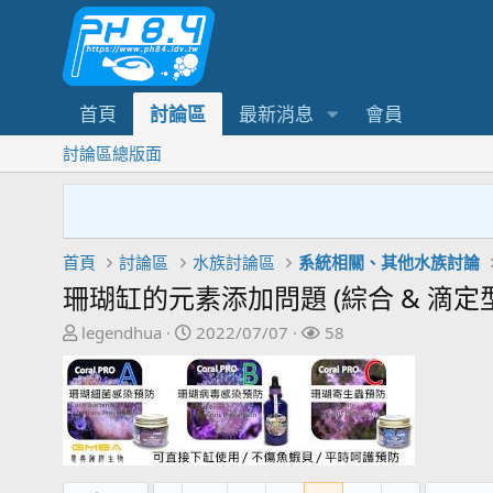
首頁
討論區
最新消息
會員
討論區總版面
首頁
討論區
水族討論區
系統相關、其他水族討論
珊瑚缸的元素添加問題 (綜合 & 滴定
主
開
關
legendhua
2022/07/07
58
題
始
注
發
日
者
起
期
人