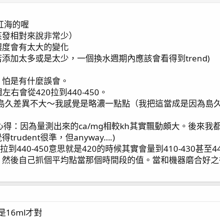
紅海的喔
蒸發相對來說非常少）
濃度會有太大的變化
添加太多或是太少，一個換水週期內應該會看得到trend)
，怕是有什麼誤會。
週左右會從420拉到440-450。
度和飽和島久差異不大～我感覺是略濃一點點（我把這當成是因為島
t小心得：因為量測出來的ca/mg相較kh其實飄動頗大。後
udent很準，但anyway….)
到440-450意思就是420的時候其實會量到410-430甚至4
下，然後自己抓個平均點當那個時間段的值。當和機器磨合好
是16ml才對