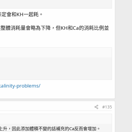
st-3858367
定會和KH一起耗。
禮拜就能觀察出來了.
然整體消耗量會略為下降，但KH和Ca的消耗比例並
個動態平衡?
alinity-problems/
#135
上升，因此添加體積不變的話補充的Ca反而會增加。