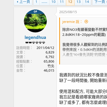
上一頁
1
……
10
11
12
13
14
下一頁
2025/08/15
OP
jeremie 說：
除非NO3有顯著變動不然
2.8dKH:18~20ppm的範圍
legendhua
👑👑💎💎💎💎
我覺得很多人觀察到的比例
註冊時間
2011/04/12
舉例來說，0.5dKH的消
文章
6,829
人產生“KH會先消耗”的錯覺
按讚
6,792
經驗點數
65,806
位置
竹北
金幣
46,015
我遇到的狀況比較不像是泡
我其實現在會反倒比較推薦
缺了一段時間後, 開始重新
不過我目前發現使觀察到的
這個現象常常會導致鈣的消
使用混和配方, 可能大部分
我忘記是看過哪家廠商的說
之後我可能會再試試看用體
缺了或多了, 都有怎麼處理的
不太確定這因素影響到底有