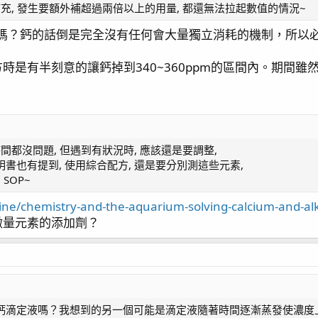
補充, 發生要額外補超過兩倍以上的用量, 都還無法拉起數值的情況~
為真的差有點多)
整的方式了:
https://www.ph84.idv.tw/forum/threads/372811/po
嗎？鈣的話倒是完全沒有任何會大量獨立消耗的機制，所以必
提高1ml的Ca添加量都能觀察到trend up, 時間可能差不多一兩個
時是有半刻意的讓鈣掉到340~360ppm的區間內。期間雖
看. 但現在有點擔心是不是給不夠多所以珊瑚沒吃, 有時候剛好在一
加過.
間都沒問題, 但遇到有狀況時, 應該還是要調整,
書也有提到, 使用綜合配方, 還是要分別測這些元素,
SOP~
ine/chemistry-and-the-aquarium-solving-calcium-and-alk
微量元素的添加劑？
鈣滴定液嗎？我想到的另一個可能是滴定液隨著時間逐漸蒸發使濃度