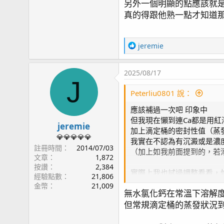
另外一個明顯的點應該就是t
真的得跟他熟一點才知道
R
jeremie
e
a
2025/08/17
c
J
t
Peterliu0801 說：
i
o
應該補過一次吧 印象中
n
但我現在懶到連Ca都是用紅
s
jeremie
加上滴定桶的密封性值（蒸
：
💎💎💎💎💎
我實在不認為有沉澱或是濃
註冊時間
2014/07/03
（加上如我前面提到的，若添
文章
1,872
按讚
2,384
實際上我也試過調整看看，
經驗點數
21,806
但當時加1ml/ml, Ca在兩週
金幣
21,009
無水氯化鈣在常溫下溶解度可
P.S.: 紅海Ca的濃度
但常規滴定桶的蒸發狀況
（補充一下使用triden