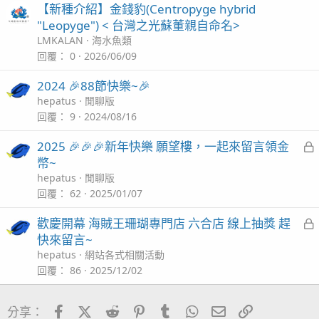
【新種介紹】金錢豹(Centropyge hybrid
"Leopyge") < 台灣之光蘇董親自命名>
LMKALAN
海水魚類
回覆
0
2026/06/09
2024 🎉88節快樂~🎉
hepatus
閒聊版
回覆
9
2024/08/16
2025 🎉🎉🎉新年快樂 願望樓，一起來留言領金
幣~
hepatus
閒聊版
回覆
62
2025/01/07
歡慶開幕 海賊王珊瑚專門店 六合店 線上抽獎 趕
快來留言~
hepatus
網站各式相關活動
回覆
86
2025/12/02
Facebook
X (Twitter)
Reddit
Pinterest
Tumblr
WhatsApp
電子郵件
連結
分享：