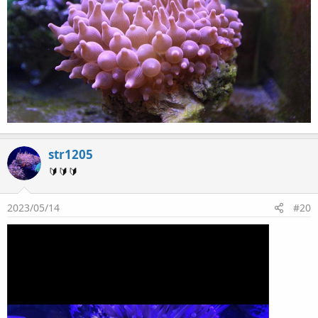
str1205
🔰🔰🔰
2023/05/14
#20