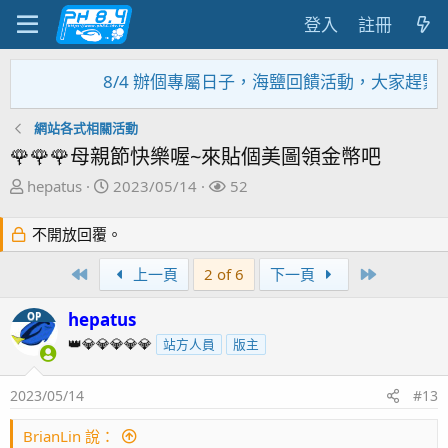
登入
註冊
8/4 辦個專屬日子，海鹽回饋活動，大家趕緊來參加~~~~
網站各式相關活動
🌹🌹🌹母親節快樂喔~來貼個美圖領金幣吧
主
開
關
hepatus
2023/05/14
52
題
始
注
發
日
者
不開放回覆。
起
期
人
First
Last
上一頁
2 of 6
下一頁
hepatus
OP
👑💎💎💎💎💎
站方人員
版主
2023/05/14
#13
BrianLin 說：