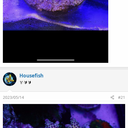
Housefish
🏅🔰🔰
2023/05/14
#21