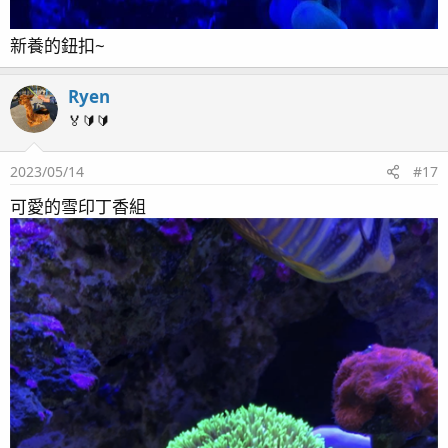
新養的鈕扣~
Ryen
🏅🔰🔰
2023/05/14
#17
可愛的雪印丁香組