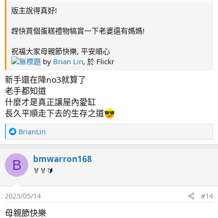
版主說得真好!
趕快買個蛋糕禮物犒賞一下老婆還有媽媽!
祝福大家母親節快樂, 平安順心
無標題
by
Brian Lin
, 於 Flickr
新手還在降no3就算了
老手都知道
什麼才是真正讓屋內愛缸
長久平順走下去的生存之道
R
BrianLin
e
a
bmwarron168
c
B
t
🏅🏅🔰
i
o
2023/05/14
#14
n
s
母親節快樂
：