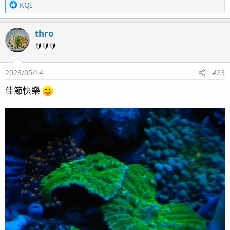
R
KQI
e
a
thro
c
t
🔰🔰🔰
i
o
2023/05/14
#23
n
s
佳節快樂
：