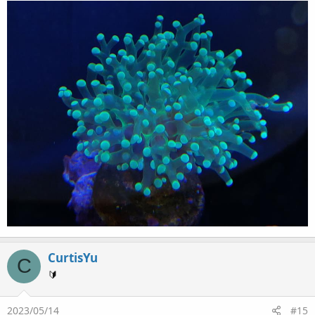
CurtisYu
C
🔰
2023/05/14
#15