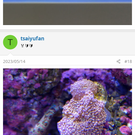
tsaiyufan
T
🏅🔰🔰
2023/05/14
#18