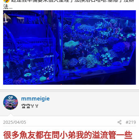
：
法…
下班看一看煩惱忘光光
mmmeigie
OP
🏆🏆🏅🏅
2025/04/05
#219
很多魚友都在問小弟我的溢流管一些