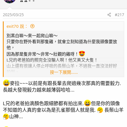
2025/03/25
#217
exit70 說：
別黑白嘛～來一起爬山嘛～
只要你在野外看到那隻雞，就會立刻知道為什麼我頭像要放
他，
因為那是隻非常～非常～壯觀的雞呀！
颱風天在家閒閒拍拍...
L兄的老爸拍的照完全沒騙人啊！他又美又大隻！
山上還有很讓人停止呼吸的長鬃山羊，不過我一直沒法好好
拍到，
按一下展開……
大隻的長鬃山羊居高臨下的看著你的時候，真的會覺得看到
麥拉~~~以前是有跟長輩去爬過幾次那真的需要毅力.
山神
長越大發現毅力越來越薄弱哈哈...
是說我突然想到，你們那裡好像不知道有什麼山可以爬耶？
L兄的老爸拍滴顏色跟細節都有拍出來.
但是你的頭像
不知道的人真的會以為是孔雀那個人就是我.
長鬃山羊
山神...