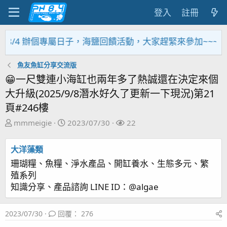
登入
註冊
8/4 辦個專屬日子，海鹽回饋活動，大家趕緊來參加~~~~~
魚友魚缸分享交流版
😁一尺雙連小海缸也兩年多了熱誠還在決定來個
大升級(2025/9/8潛水好久了更新一下現況)第21
頁#246樓
主
開
關
mmmeigie
2023/07/30
22
題
始
注
發
日
者
大洋藻類
起
期
珊瑚糧、魚糧、淨水產品、開缸養水、生態多元、繁
人
殖系列
知識分享、產品諮詢 LINE ID：@algae
2023/07/30
回覆： 276