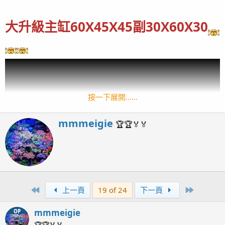
大升級主缸60X45X45副30X60X30
按一下展開……
W
mmmeigie
🏆🏆🏅🏅
r
i
t
t
e
n
First
Last
上一頁
19 of 24
下一頁
b
y
mmmeigie
OP
🏆🏆🏅🏅