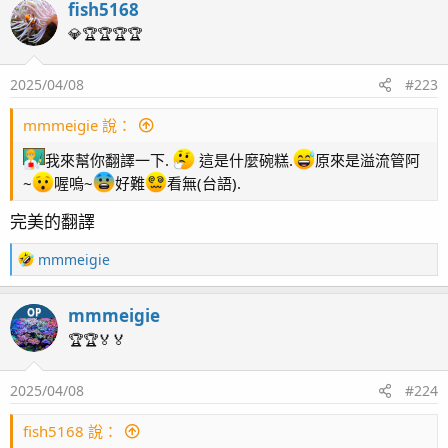
fish5168
c
t
💎🏆🏆🏆🏆
i
感覺有一些珊瑚的生長速度蠻快
o
2025/04/08
#223
n
滴~影片+騙照
s
：
mmmeigie 說：
我來幫你翻譯一下.
這是什麼碗糕.
原來是溢流管阿
~
喔嗚~
好難
看無(台語).
完美的翻譯
R
mmmeigie
e
a
mmmeigie
OP
c
t
🏆🏆🏅🏅
i
o
2025/04/08
#224
n
s
海水缸的背後
：
fish5168 說：