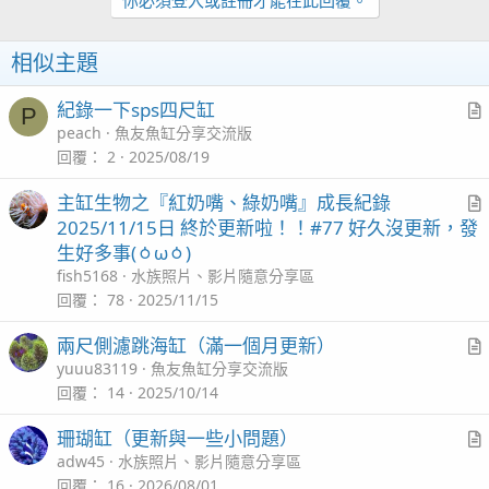
相似主題
紀錄一下sps四尺缸
P
r
peach
魚友魚缸分享交流版
t
回覆
2
2025/08/19
2025/1/1 兩尺海水缸新年新記錄
i
主缸生物之『紅奶嘴、綠奶嘴』成長紀錄
c
r
2025/11/15日 終於更新啦！！#77 好久沒更新，發
l
t
生好多事(⁠ㆁ⁠ω⁠ㆁ⁠)
i
fish5168
水族照片、影片隨意分享區
c
回覆
78
2025/11/15
l
兩尺側濾跳海缸（滿一個月更新）
r
yuuu83119
魚友魚缸分享交流版
t
回覆
14
2025/10/14
i
珊瑚缸（更新與一些小問題）
c
r
adw45
水族照片、影片隨意分享區
l
t
回覆
16
2026/08/01