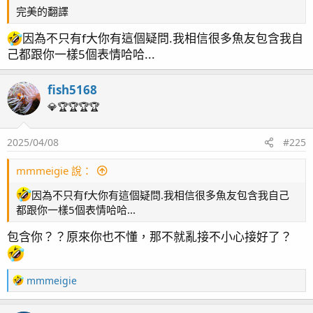
完美的翻譯
因為不只有f大你有這個疑問.我相信很多魚友包含我自
己都跟你一樣5個表情哈哈...
fish5168
💎🏆🏆🏆🏆
2025/04/08
#225
mmmeigie 說：
24/6/27好久沒記錄海水缸現況了
因為不只有f大你有這個疑問.我相信很多魚友包含我自己
換水完拍拍
都跟你一樣5個表情哈哈...
包含你？？原來你也不懂，那不就亂接不小心接好了？
R
mmmeigie
e
a