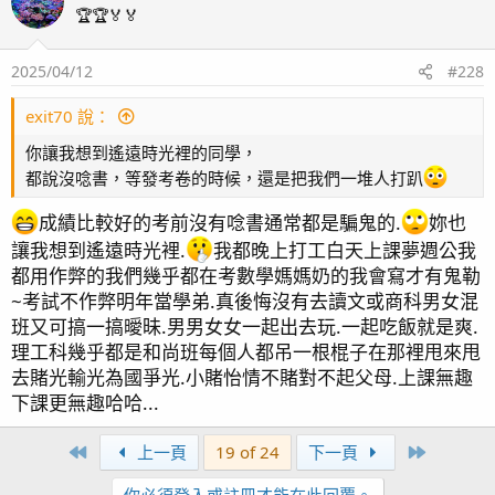
t
🏆🏆🏅🏅
i
o
2025/04/12
#228
n
s
：
exit70 說：
你讓我想到遙遠時光裡的同學，
都說沒唸書，等發考卷的時候，還是把我們一堆人打趴
成績比較好的考前沒有唸書通常都是騙鬼的.
妳也
讓我想到遙遠時光裡.
我都晚上打工白天上課夢週公我
都用作弊的我們幾乎都在考數學媽媽奶的我會寫才有鬼勒
24/11/28海水缸主副兩缸生物狀況記
~考試不作弊明年當學弟.真後悔沒有去讀文或商科男女混
班又可搞一搞曖昧.男男女女一起出去玩.一起吃飯就是爽.
錄
理工科幾乎都是和尚班每個人都吊一根棍子在那裡甩來甩
去賭光輸光為國爭光.小賭怡情不賭對不起父母.上課無趣
下課更無趣哈哈...
First
Last
上一頁
19 of 24
下一頁
你必須登入或註冊才能在此回覆。