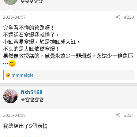
23/11/26海水缸日常
💎💎💎🏆🏆
2025/04/07
#220
完全看不懂的管路呀！
不過活石塞爆我就懂了，
小缸容易塞爆，於是擴缸成大缸，
不幸的是大缸依然塞爆！
果然像教授講的，感覺永遠少一顆珊瑚，永遠少一條魚耶
～
R
mmmeigie
e
a
2024/1/1養海水缸又過一年了大
fish5168
c
t
💎🏆🏆🏆🏆
家都有乖乖長大
i
o
2025/04/08
#221
n
s
我總結出了5個表情
：