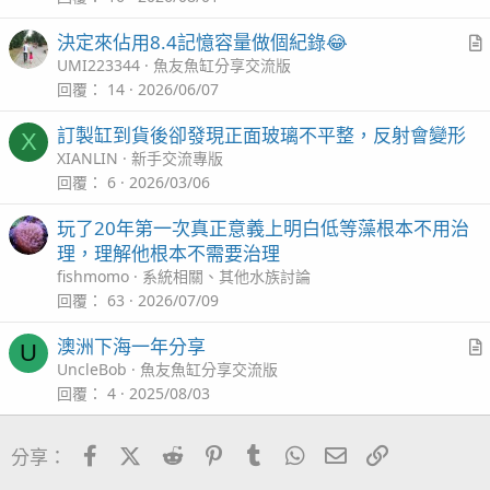
YA~終於有濾鏡了...
i
決定來佔用8.4記憶容量做個紀錄😂
c
r
UMI223344
魚友魚缸分享交流版
l
t
回覆
14
2026/06/07
i
訂製缸到貨後卻發現正面玻璃不平整，反射會變形
X
c
XIANLIN
新手交流專版
l
回覆
6
2026/03/06
玩了20年第一次真正意義上明白低等藻根本不用治
理，理解他根本不需要治理
fishmomo
系統相關、其他水族討論
回覆
63
2026/07/09
2025/3/15海水缸記錄感覺好久沒有
澳洲下海一年分享
U
r
UncleBob
魚友魚缸分享交流版
上傳了
t
回覆
4
2025/08/03
i
c
Facebook
X (Twitter)
Reddit
Pinterest
Tumblr
WhatsApp
電子郵件
連結
分享：
l