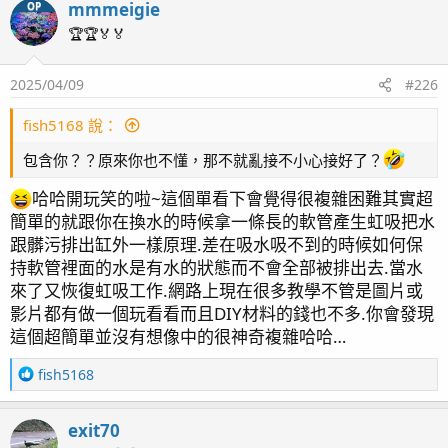
mmmeigie
OP
c
t
🏆🏆🏅🏅
i
o
2025/04/09
#226
n
s
：
fish5168 說：
24/7/7 海水缸放飯喂食...
包含你？？原來你也不懂，那不就亂接不小心接好了？
哈哈開玩笑的啦~這個單看下會覺得很複雜困難其實超
簡單的就跟你在換水的時候拿一條長的軟管產生虹吸把水
跟髒污排出缸外一樣原理.差在吸水吸不到的時候如何保
持軟管裡面的水是有水的狀態而不會全部被排出去.當水
來了又恢復虹吸工作.網路上現在很多教學不管是圖片或
影片都有做一個玩看看而且DIY材料的錢也不多.你會發現
這個超簡單並沒有想像中的很神奇複雜哈哈…
R
fish5168
e
a
exit70
c