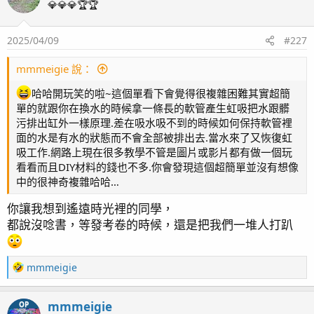
t
💎💎💎🏆🏆
24/8/20兩尺小魚缸越來越有感覺
i
o
了
2025/04/09
#227
n
s
：
mmmeigie 說：
哈哈開玩笑的啦~這個單看下會覺得很複雜困難其實超簡
單的就跟你在換水的時候拿一條長的軟管產生虹吸把水跟髒
污排出缸外一樣原理.差在吸水吸不到的時候如何保持軟管裡
面的水是有水的狀態而不會全部被排出去.當水來了又恢復虹
吸工作.網路上現在很多教學不管是圖片或影片都有做一個玩
看看而且DIY材料的錢也不多.你會發現這個超簡單並沒有想像
中的很神奇複雜哈哈…
你讓我想到遙遠時光裡的同學，
都說沒唸書，等發考卷的時候，還是把我們一堆人打趴
終於換手機了快來試看看新手機海水
R
mmmeigie
e
缸白燈下的攝影.白光下其實也很美麗
a
mmmeigie
OP
c