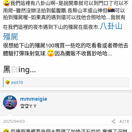
我們這裡有八卦山啊~是說開車就可以到門口了可以不
用爬~雖然沒辦法拍到藍腹鷴.長鬃山羊或山神但
可以
拍到殭屍喔~如果真的遇到還可以找他合照哈哈...我就有
八卦山
扛扛扛放飯囉~
在我們這裡的夜市遇到下山的殭屍在逛夜市.
殭屍
很想給下山的殭屍100塊買一些吃的吃看看或者帶他去
體驗打彈珠射氣球.
因為攤販不收舊鈔哈哈...
黑
白
ing...
R
exit70
e
a
mmmeigie
OP
c
t
🏆🏆🏅🏅
i
o
閒閒沒事拍拍
2025/04/03
#218
n
s
趁連假準備要來個大整理了加換活石哈哈.塞爆了沒辦