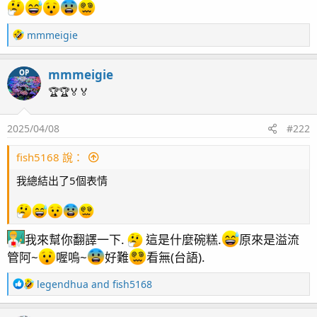
R
mmmeigie
e
a
mmmeigie
OP
c
t
🏆🏆🏅🏅
i
o
大年初一記錄(感覺好久沒坐下來
2025/04/08
#222
n
s
仔細看看自己的海水缸了)
：
fish5168 說：
我總結出了5個表情
我來幫你翻譯一下.
這是什麼碗糕.
原來是溢流
管阿~
喔嗚~
好難
看無(台語).
R
legendhua
and
fish5168
e
a