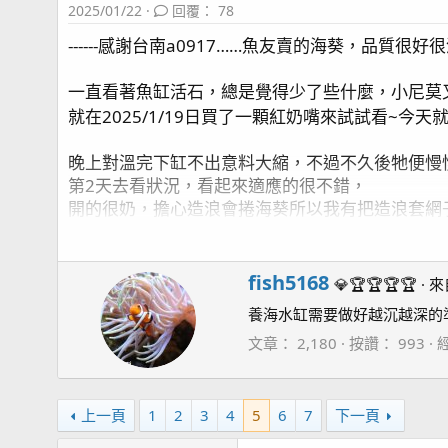
2025/01/22
回覆： 78
------感謝台南a0917……魚友賣的海葵，品質很好很漂亮-
一直看著魚缸活石，總是覺得少了些什麼，小尼莫
就在2025/1/19日買了一顆紅奶嘴來試試看~今
晚上對溫完下缸不出意料大縮，不過不久後牠便慢
第2天去看狀況，看起來適應的很不錯，
開的很奶，擔心造浪會捲海葵所以我有把造浪套網
不過之後也不一定，聽說奶嘴超愛亂跑的
，不
W
fish5168
💎🏆🏆🏆🏆
·
來
r
養海水缸需要做好越沉越深的
i
------------------------以下為成長記錄更新連結~~記
t
文章
2,180
按讚
993
不知道左右2邊有沒有相等
t
e
n
上一頁
1
2
3
4
5
6
7
下一頁
2025/1/27 移動了紅奶嘴
b
2025/2/1日 好像有好轉？！
y