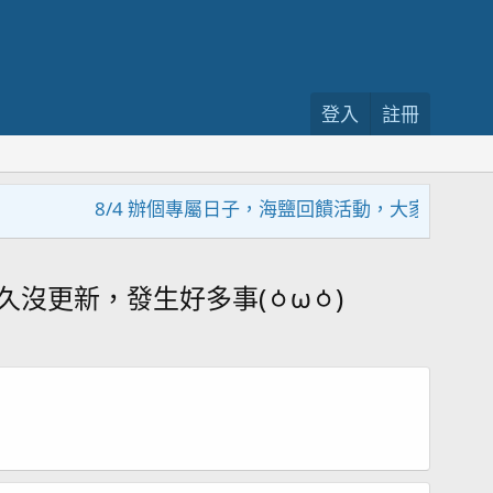
登入
註冊
8/4 辦個專屬日子，海鹽回饋活動，大家趕緊來參加~~~
更新，發生好多事(⁠ㆁ⁠ω⁠ㆁ⁠)