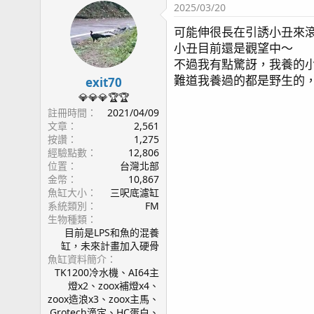
2025/03/20
2025/2/6日 奶嘴大爆發啦~~
2025/2/12日 長大中~~~
可能伸很長在引誘小丑來
2025/3/6日 分裂嘗試失敗
小丑目前還是觀望中～
不過我有點驚訝，我養的
2025/3/10日 怎麼那麼大！
難道我養過的都是野生的
2025/3/16日 海葵口器怎麼那麼小？
exit70
💎💎💎🏆🏆
2025/3/19日 我喜歡現在的位置，很像棵樹
註冊時間
2021/04/09
2025/3/22日 新進生物啦！綠奶嘴
文章
2,561
2025/3/29日 綠奶嘴放到杯子裡~~
按讚
1,275
2025/4/4日 海葵睡覺
經驗點數
12,806
2025/4/7日 綠奶真巨大32+有了
位置
台灣北部
2025/5/8 綠奶追上去了～～
金幣
10,867
魚缸大小
三呎底濾缸
2025/6/10 在大大的魚缸裡面飄啊～飄～啊～飄～
系統類別
FM
2025/11/15 好久沒更新，發生好多事
生物種類
目前是LPS和魚的混養
缸，未來計畫加入硬骨
R
clownfish78
,
Megadeth
,
mmmeigie
and 3 others
魚缸資料簡介
e
TK1200冷水機、AI64主
a
燈x2、zoox補燈x4、
c
zoox造浪x3、zoox主馬、
t
Grotech滴定、HC蛋白、