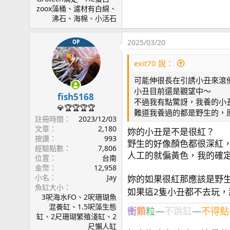
i
zoox藻桶、濾材有白綿、
o
沸石、海棉、小活石
n
s
2025/03/20
OP
：
exit70 說：
可能伸很長在引誘小丑來滾
小丑目前還是觀望中～
fish5168
不過我有點驚訝，我養的小
💎🏆🏆🏆🏆
難道我養過的都是野生的，
註冊時間
2023/12/03
文章
2,180
妳的小丑是不是很紅？
按讚
993
野生的好像顏色都很深紅
經驗點數
7,806
人工的就偏黃色，我的確定
位置
台南
金幣
12,958
小名
Jay
妳的如果很紅那應該是野
魚缸大小
如果這2隻小丑都不去玩
3呎海水FO、2呎珊瑚魚
混養缸、1.5呎藻生態
衝
顆
粒—
不跳缸
—
不得點
缸、2尺珊瑚繁殖淺缸、2
尺懶人缸