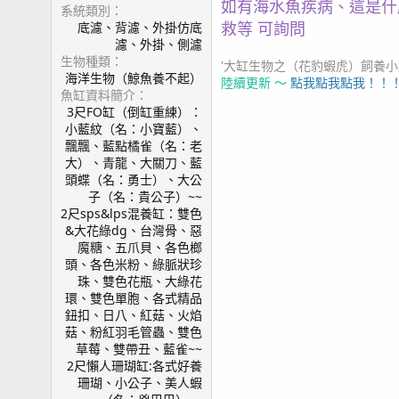
如有海水魚疾病、這是什
系統類別
救等 可詢問
底濾、背濾、外掛仿底
濾、外掛、側濾
生物種類
'大缸生物之（花豹蝦虎）飼養小紀錄2
海洋生物（鯨魚養不起）
陸續更新 ～
點我點我點我！！
魚缸資料簡介
3尺FO缸（倒缸重練）：
小藍紋（名：小寶藍）、
飄飄、藍點橘雀（名：老
大）、青龍、大關刀、藍
頭蝶（名：勇士）、大公
子（名：貴公子）~~
2尺sps&lps混養缸：雙色
&大花綠dg、台灣骨、惡
魔糖、五爪貝、各色榔
頭、各色米粉、綠脈狀珍
珠、雙色花瓶、大綠花
環、雙色單胞、各式精品
鈕扣、日八、紅菇、火焰
菇、粉紅羽毛管蟲、雙色
草莓、雙帶丑、藍雀~~
2尺懶人珊瑚缸:各式好養
珊瑚、小公子、美人蝦