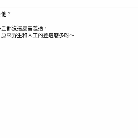
滾他？
小丑都沒這麼害羞過，
，原來野生和人工的差這麼多呀～
～