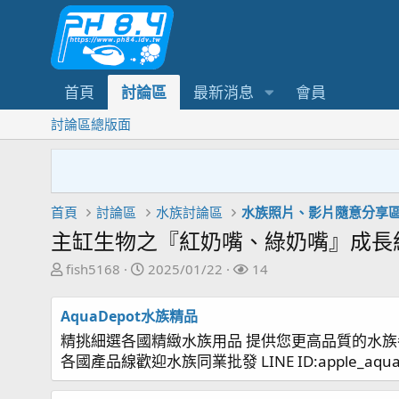
首頁
討論區
最新消息
會員
討論區總版面
首頁
討論區
水族討論區
水族照片、影片隨意分享
主缸生物之『紅奶嘴、綠奶嘴』成長紀錄20
主
開
關
fish5168
2025/01/22
14
題
始
注
發
日
者
AquaDepot水族精品
起
期
精挑細選各國精緻水族用品 提供您更高品質的水族
人
各國產品線歡迎水族同業批發 LINE ID:apple_aqu