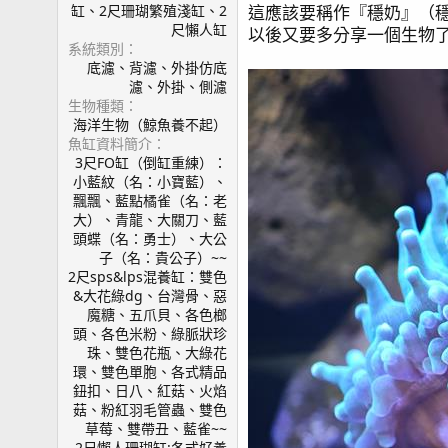
這應該要稱作『穩奶』（
缸、2尺珊瑚繁殖淺缸、2
尺懶人缸
以後又要多分享一個生物了
系統類別
底濾、背濾、外掛仿底
濾、外掛、側濾
生物種類
海洋生物（鯨魚養不起）
魚缸資料簡介
3尺FO缸（倒缸重練）：
小藍紋（名：小寶藍）、
飄飄、藍點橘雀（名：老
大）、青龍、大關刀、藍
頭蝶（名：勇士）、大公
子（名：貴公子）~~
2尺sps&lps混養缸：雙色
&大花綠dg、台灣骨、惡
魔糖、五爪貝、各色榔
頭、各色米粉、綠脈狀珍
珠、雙色花瓶、大綠花
環、雙色單胞、各式精品
鈕扣、日八、紅菇、火焰
菇、粉紅羽毛管蟲、雙色
草莓、雙帶丑、藍雀~~
2尺懶人珊瑚缸:各式好養