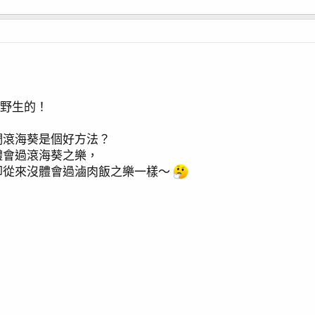
，
是野生的！
們滾海葵是個好方法？
體會過滾海葵之樂，
卻從來沒體會過滷肉飯之樂一樣～