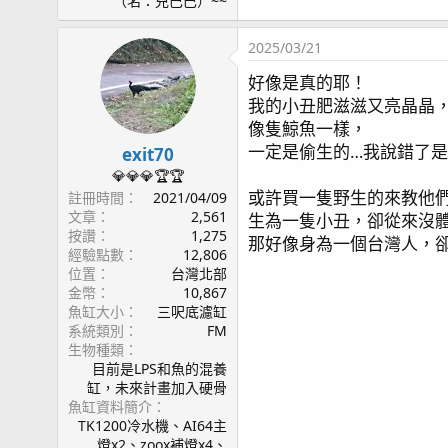
（名：兇巴巴）~~
2025/03/21
好像是真的耶！
我的小丑肥滋滋又亮晶晶
像隻鯨魚一樣，
一定是偷生的…我說錯了
exit70
💎💎💎🏆🏆
或許買一隻野生的來教他
註冊時間
2021/04/09
文章
2,561
生為一隻小丑，卻從來沒
按讚
1,275
那好像身為一個台灣人，
經驗點數
12,806
位置
台灣北部
金幣
10,867
魚缸大小
三呎底濾缸
系統類別
FM
生物種類
目前是LPS和魚的混養
缸，未來計畫加入硬骨
魚缸資料簡介
TK1200冷水機、AI64主
燈x2、zoox補燈x4、