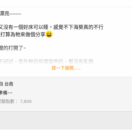
-------
又沒有一個好床可以睡，感覺不下海葵真的不行
天就打算為牠來做個分享
慢的打開了~
子試試，意外牠目前還蠻乖的，都沒有亂跑
按一下展開……
過我都放在最佳觀賞位置了，拜託請妳不要亂跑^^好嗎
自
台南
準備~~
得去看喔
--------------------------
經驗點數
7,806