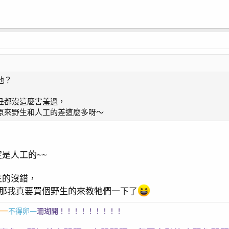
他？
丑都沒這麼害羞過，
原來野生和人工的差這麼多呀～
，
是人工的~~
生的沒錯，
，那我真要買個野生的來教牠們一下了
—
不得卵—
珊瑚開！！！！！！！！！