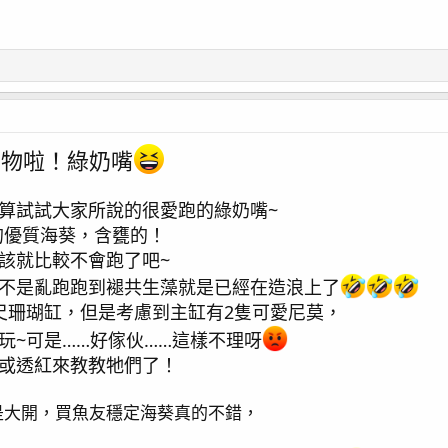
進生物啦！綠奶嘴
算試試大家所說的很愛跑的綠奶嘴~
買的優質海葵，含甕的！
該就比較不會跑了吧~
不是亂跑跑到褪共生藻就是已經在造浪上了
尺珊瑚缸，但是考慮到主缸有2隻可愛尼莫，
玩~可是……好傢伙……這樣不理呀
或透紅來教教牠們了！
是大開，買魚友穩定海葵真的不錯，