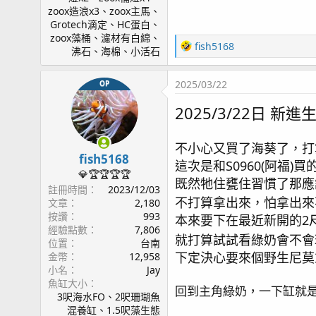
zoox造浪x3、zoox主馬、
Grotech滴定、HC蛋白、
zoox藻桶、濾材有白綿、
R
fish5168
沸石、海棉、小活石
e
a
2025/03/22
OP
c
t
2025/3/22日 新
i
o
n
不小心又買了海葵了，打
s
fish5168
這次是和S0960(阿福)
：
💎🏆🏆🏆🏆
既然牠住甕住習慣了那應
註冊時間
2023/12/03
不打算拿出來，怕拿出來
文章
2,180
按讚
993
本來要下在最近新開的2
經驗點數
7,806
就打算試試看綠奶會不會
位置
台南
下定決心要來個野生尼莫
金幣
12,958
小名
Jay
魚缸大小
回到主角綠奶，一下缸就
3呎海水FO、2呎珊瑚魚
混養缸、1.5呎藻生態