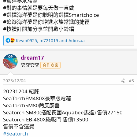
#海洋夢水族館
#對的事情就是要每天做一直做
#選擇海洋夢是你聰明的選擇Smartchoice
#追蹤海洋夢是你增進水族常識的捷徑
#按讚訂閱加分享並開啟小鈴鐺
R
Kevin0925
,
m721019
and
Adiosaa
e
a
dream17
OP
c
t
🏆🏆🏆🏆
合作商家
i
o
2023/12/04
#3
n
s
20231204 紀錄
：
SeaTorchEM480X豪華版電箱
SeaTorchSM80鈣反應器
Seatorch SM80(搭配德國Aquabee馬達) 售價27150
Seatorch EB-480X磁吸門 售價13500
售價不含運費
#Seatorch