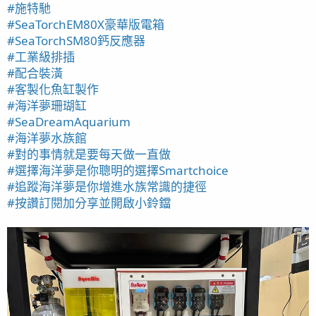
#施特馳
#SeaTorchEM80X豪華版電箱
#SeaTorchSM80鈣反應器
#工業級排插
#配合裝潢
#客製化魚缸製作
#海洋夢珊瑚缸
#SeaDreamAquarium
#海洋夢水族館
#對的事情就是要每天做一直做
#選擇海洋夢是你聰明的選擇Smartchoice
#追蹤海洋夢是你增進水族常識的捷徑
#按讚訂閱加分享並開啟小鈴鐺