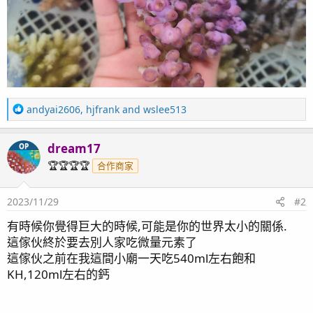
R
andyai2606
,
hjfrank
and
wslee513
e
a
dream17
OP
c
t
🏆🏆🏆🏆
合作商家
i
o
2023/11/29
#2
n
s
有時候你覺得巨大的時候,可能是你的世界太小的關係.
：
這傢伙終於要去別人家吃微量元素了
這傢伙之前在我這間小廟一天吃540ml左右飽和
KH,120ml左右的鈣