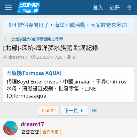
登入
註冊
專屬日子，海鹽回饋活動，大家趕緊來參加~~~~~
[北部]-深坑-海洋夢冒險工作室
[北部]-深坑-海洋夢水族館 點滴紀錄
主
開
關
dream17
2023/11/29
8
題
始
注
發
日
者
丑魚棧(Formosa AQUA)
起
期
代理Boyd Enterprises，中國simaial、千尋Chihiros
人
水母、珊瑚設缸規劃、批發零售。LINE
ID:formosaaqua
Last
1 of 21
下一頁
dream17
🏆🏆🏆🏆
合作商家