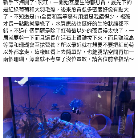
新手下海開了1呎缸，一開始甚麼生物都想買，最先下的
是紅綠葡萄和大羽毛藻，後來愈買愈多密度好像有點大
了。不知道是tm全菌和高等藻有用還是我餵得少，褐藻
才長一點點就變綠了，水質應該也挺好的生物狀態都不
錯。不過有個問題是除了紅葡萄以外的藻長得太快了，一
周就要剪一下而且還長在活石上很難拔下來，而且聽說高
等藻和珊瑚會互搶營養？所以最近就在想要不要把紅葡萄
以外都拿走，這樣缸看上去簡單點，也能騰點空間再加一
兩個珊瑚，藻盒就不考慮了沒位置放。請各位前輩指點～