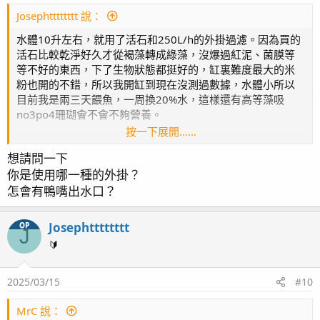
Josephtttttttt 說：
水體10升左右，就用了活石和250L/h的外掛過濾。因為買的
活石比較乾淨好久才從褐藻轉成綠藻，沒爆過紅泥、菌膜等
等不好的東西，下了生物狀態都挺好的，缸裏難度最大的米
粉也開的不錯，所以我開缸到現在沒測過數據，水體小所以
目前我是兩三天餵魚，一周換20%水，這樣還有高等藻吸
no3po4珊瑚會不會不夠營養。
按一下展開……
生物：小丑魚一對
想請問一下
紅雷達
你是使用哪一種的外掛？
不知名海葵兩個
紅奶
怎會有鴨嘴出水口？
草皮
八爪
Josephtttttttt
OP
J
榔頭
🔰
米粉
皮革
2025/03/15
#10
MrC 說：