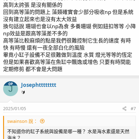
高到太誇張 是沒有關係的
回到高等藻的問題上 藻類確實會少部分吸收np 但是系統
沒有建立起來也是沒有太大效益
換句話說 珊瑚也會以np為食 多養珊瑚 例如鈕扣等等 小降
np效益是跟高等藻差不多的
高等藻比較麻煩的點是我們很難控制它生長的速度 有時
快 有時慢 還有一夜全部白化的風險
畢竟小缸子設備不足很難做到溫度 水質 燈光等等的恆定
但是如果喜歡高等藻在魚缸中飄逸或增色 只要有時間能
定期修剪 都不會是大問題
Josephtttttttt
OP
J
🔰
2025/01/05
#7
swainson 說：
不知道你的缸子系統與設備是哪一種？ 水是海水素還是天然
海水？