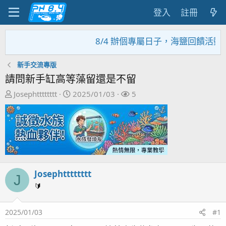
登入
註冊
8/4 辦個專屬日子，海鹽回饋活動，大
新手交流專版
請問新手缸高等藻留還是不留
主
開
關
Josephtttttttt
2025/01/03
5
題
始
注
發
日
者
起
期
人
Josephtttttttt
J
🔰
2025/01/03
#1