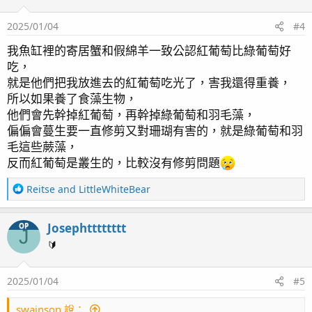
2025/01/04
#4
我魚缸裡的寄居蟹和假綿羊一致公認紅葡萄比綠葡萄好
吃，
就是他們把我放進去的紅葡萄吃光了，害我還得重養，
所以如果養了食藻生物，
他們會先幹掉紅葡萄，再幹掉綠葡萄和羽毛藻，
偏偏會蔓生要一直修剪又對珊瑚有害的，就是綠葡萄和羽
毛這些蕨藻，
反而紅葡萄是叢生的，比較沒有修剪問題
R
Reitse
and
LittleWhiteBear
e
a
Josephtttttttt
OP
c
J
t
🔰
i
o
2025/01/04
#5
n
s
：
swainson 說：