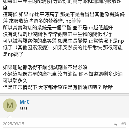
紅奶
如果缸中產生的np剛好等於你的高等藻和珊瑚的吸收速
草皮
度
八爪
這時候 如果np比平時高了 那是不是會冒出其他像褐藻 綠
榔頭
藻 來吸收這些過多的營養鹽, np等等
米粉
所以其實海缸的系統是一個平衡 並不是np越低越好
皮革
沒有測試劑也沒關係 常常觀察缸中生物的變化也行
可以試著觀察你的高等藻 如果生長變慢 正常情況下是np
低了（其他因素沒變） 如果突然長的比平常快 那很可能
是np高了
如果珊瑚都活得不錯 測試劑並不是必須
不過這就像古早的摩托車 沒有油錶 你不知道還剩多少油
可以騎多久
但是正常情況下 大家都希望還是有個油錶吧？ 哈哈
MrC
M
🔰🔰
2025/03/15
#9