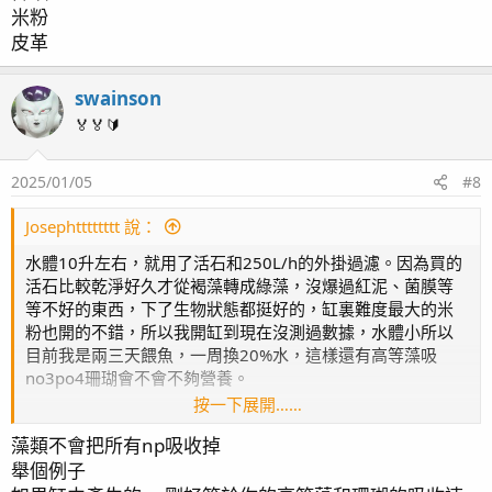
米粉
皮革
swainson
🏅🏅🔰
2025/01/05
#8
Josephtttttttt 說：
水體10升左右，就用了活石和250L/h的外掛過濾。因為買的
活石比較乾淨好久才從褐藻轉成綠藻，沒爆過紅泥、菌膜等
等不好的東西，下了生物狀態都挺好的，缸裏難度最大的米
粉也開的不錯，所以我開缸到現在沒測過數據，水體小所以
目前我是兩三天餵魚，一周換20%水，這樣還有高等藻吸
no3po4珊瑚會不會不夠營養。
按一下展開……
生物：小丑魚一對
藻類不會把所有np吸收掉
紅雷達
舉個例子
不知名海葵兩個