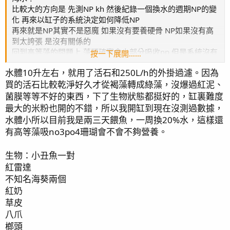
比較大的方向是 先測NP kh 然後紀錄一個換水的週期NP的變
化 再來以缸子的系統決定如何降低NP
再來就是NP其實不是惡魔 如果沒有要養硬骨 NP如果沒有高
到太誇張 是沒有關係的
回到高等藻的問題上 藻類確實會少部分吸收np 但是系統沒有
按一下展開……
建立起來也是沒有太大效益
水體10升左右，就用了活石和250L/h的外掛過濾。因為
換句話說 珊瑚也會以np為食 多養珊瑚 例如鈕扣等等 小降np
買的活石比較乾淨好久才從褐藻轉成綠藻，沒爆過紅泥、
效益是跟高等藻差不多的
高等藻比較麻煩的點是我們很難控制它生長的速度 有時快 有
菌膜等等不好的東西，下了生物狀態都挺好的，缸裏難度
時慢 還有一夜全部白化的風險
最大的米粉也開的不錯，所以我開缸到現在沒測過數據，
畢竟小缸子設備不足很難做到溫度 水質 燈光等等的恆定
水體小所以目前我是兩三天餵魚，一周換20%水，這樣還
但是如果喜歡高等藻在魚缸中飄逸或增色 只要有時間能定期
有高等藻吸no3po4珊瑚會不會不夠營養。
修剪 都不會是大問題
生物：小丑魚一對
紅雷達
不知名海葵兩個
紅奶
草皮
八爪
榔頭