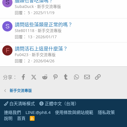
腦類也會吃藻嗎？
S
SubaDuck
新手交流專版
回覆
5
2025/11/19
請問這些藻類是正常的嗎？
S
Ste801118
新手交流專版
回覆
13
2026/01/17
請問活石上這是什麼藻？
F
Fu0423
新手交流專版
回覆
2
2026/04/26
Facebook
X (Twitter)
Reddit
Pinterest
Tumblr
WhatsApp
電子郵件
連結
分享：
新手交流專版
白天清晰模式
正體中文（台灣）
連絡我們
LINE:@ph8.4
使用條款與網站規範
隱私政策
說明
首頁
R
S