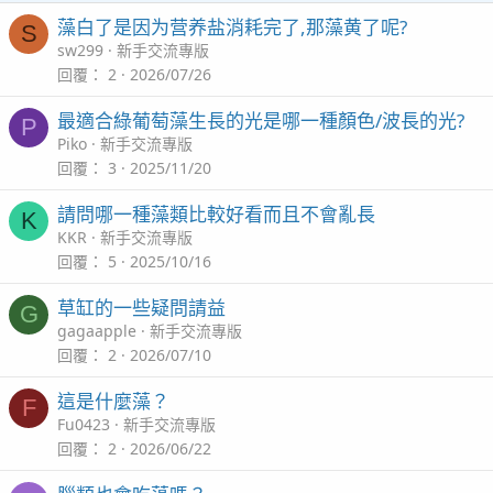
藻白了是因为营养盐消耗完了,那藻黄了呢?
S
sw299
新手交流專版
回覆
2
2026/07/26
最適合綠葡萄藻生長的光是哪一種顏色/波長的光?
P
Piko
新手交流專版
回覆
3
2025/11/20
請問哪一種藻類比較好看而且不會亂長
K
KKR
新手交流專版
回覆
5
2025/10/16
草缸的一些疑問請益
G
gagaapple
新手交流專版
回覆
2
2026/07/10
這是什麼藻？
F
Fu0423
新手交流專版
回覆
2
2026/06/22