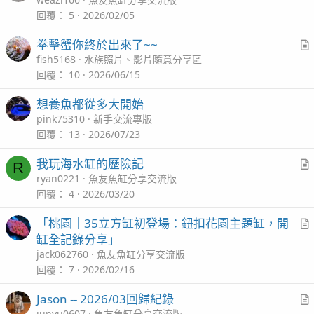
r
t
回覆
5
2026/02/05
i
拳擊蟹你終於出來了~~
c
r
fish5168
水族照片、影片隨意分享區
l
t
回覆
10
2026/06/15
i
想養魚都從多大開始
c
pink75310
新手交流專版
l
回覆
13
2026/07/23
我玩海水缸的歷險記
R
r
ryan0221
魚友魚缸分享交流版
t
回覆
4
2026/03/20
i
「桃園｜35立方缸初登場：鈕扣花園主題缸，開
c
r
缸全記錄分享」
l
t
jack062760
魚友魚缸分享交流版
i
回覆
7
2026/02/16
c
Jason -- 2026/03回歸紀錄
l
junyu0607
魚友魚缸分享交流版