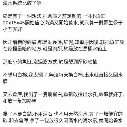
海水系統比較了解
終是有了一個想法,把倉庫之前定制的一個小魚缸
20x15x45開始信心滿滿又開始養水,就只養一對野生公子
小丑就好
因之前養的經驗,都是亂長藻,紅泥,知道原因後,就把魚缸放
在家裡最暗的地方,就是廁所,於是放在馬桶水箱上
那麼小的魚缸,沒過濾方式,於是想到厚砂底抽
不想用白棉,我太懶了,無法每天換白棉,出水就直接又回水
體
又去倉庫,找出了一隻爛蛋白,重新改造出水孔,效率就好了,
和放一隻加熱棒
為了不要白點,不用活石,也不用天然海水,買了一堆便宜的
砂,和去倉庫,拿了一包放很久吸滿水的海水素,就開始養水