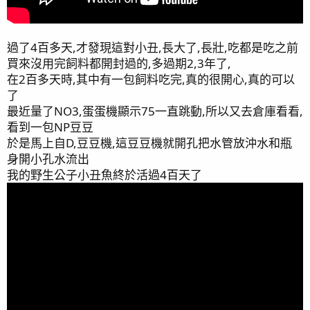
過了4百多天,才發現這對小丑,長大了,長壯,吃都是吃之前
買來沒用完飼料都開封過的,多過期2,3年了,
在2百多天時,其中有一包飼料吃完,真的很開心,真的可以
了
最近量了NO3,蛋蛋機顯示75一直跳動,所以又去倉庫看看,
看到一包NP豆豆
於是馬上自D,豆豆機,這豆豆機就開孔把水管放沖水和瓶
身開小孔水流出
我的野生公子小丑魚終於活過4百天了