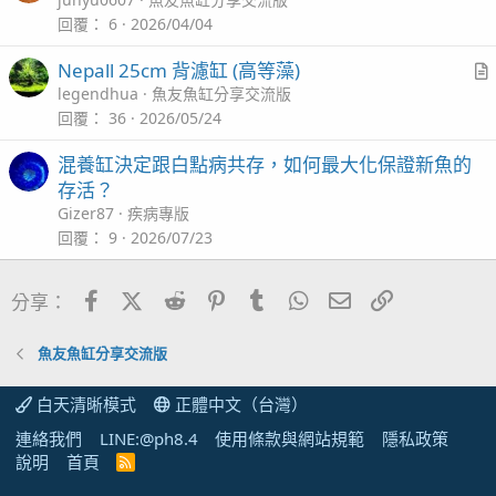
r
t
回覆
6
2026/04/04
i
Nepall 25cm 背濾缸 (高等藻)
c
r
legendhua
魚友魚缸分享交流版
l
t
回覆
36
2026/05/24
i
混養缸決定跟白點病共存，如何最大化保證新魚的
c
存活？
l
Gizer87
疾病專版
回覆
9
2026/07/23
Facebook
X (Twitter)
Reddit
Pinterest
Tumblr
WhatsApp
電子郵件
連結
分享：
魚友魚缸分享交流版
白天清晰模式
正體中文（台灣）
連絡我們
LINE:@ph8.4
使用條款與網站規範
隱私政策
說明
首頁
R
S