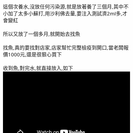
這個次養水,沒放任何污染源,就是放著養了三個月,其中不
小加了太多小蘇打,用沙利佛去量,要注入測試濟2ml多,才
會變紅
所以又放了一個多月,就開始去找魚
找魚,真的要找對店家,店家幫忙完整檢疫到開口,當老闆報
價1000元,還是很狠心買下
收到魚,對完水,就直接放入,如下