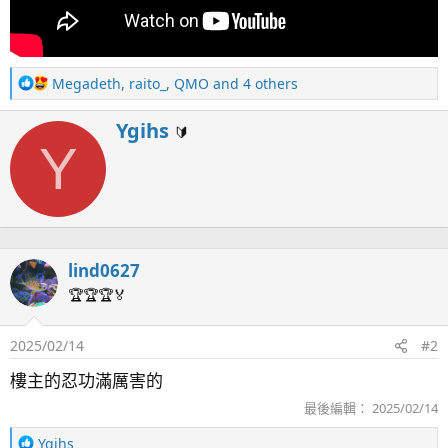
R
Megadeth
,
raito_
,
QMO
and 4 others
e
a
W
Ygihs
🔰
c
Y
r
t
i
i
t
o
t
n
e
s
n
：
lind0627
b
y
🏆🏆🏆🏅
2025/02/14
#2
樓主的忍功滿厲害的
最後編輯：
2025/02/14
R
Ygihs