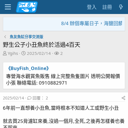
登入
註冊
8/4 辦個專屬日子，海鹽回饋活
魚友魚缸分享交流版
野生公子小丑魚終於活過4百天
主
開
關
Ygihs
2025/02/14
2
題
始
注
發
日
者
《BuyFish_Online》
起
期
專營海水觀賞魚販售 線上完整魚隻圖片 透明公開報價
人
小張 聯絡電話: 0910882971
2025/02/14
回覆： 2
6年前一直想養小丑魚,當時根本不知道人工或野生小丑
就去買25背濾缸來養,沒過一個月,全死,之後再怎樣養也養
不起來