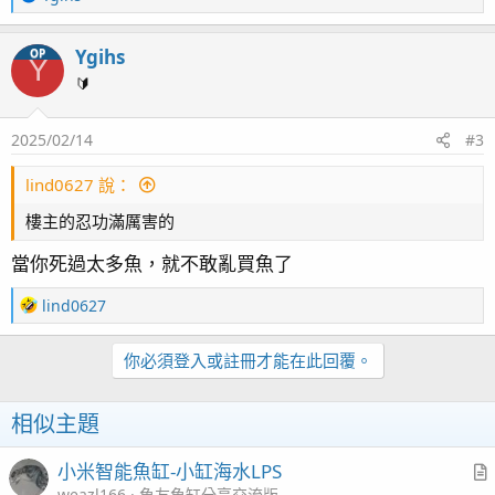
e
a
Ygihs
OP
c
Y
t
🔰
i
o
2025/02/14
#3
n
s
：
lind0627 說：
樓主的忍功滿厲害的
當你死過太多魚，就不敢亂買魚了
R
lind0627
e
a
你必須登入或註冊才能在此回覆。
c
t
i
相似主題
o
n
小米智能魚缸-小缸海水LPS
s
：
weazl166
魚友魚缸分享交流版