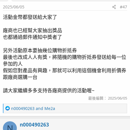
2025/06/05
#47
活動金幣都發送給大家了
廠商也已經幫大家抽出獎品
也都通過郵件通知中獎者了
另外活動原本要抽幾位購物折抵券
最後也改成人人有獎，將隨機的購物折抵券發送給每一位
參加的人
假如您對產品有興趣，那就可以利用這個機會利用折價券
跟廠商選購一台
請大家繼續多多支持各廠商提供的活動喔~
最後編輯：
2025/06/05
R
n000490263
and
Me2a
e
a
n000490263
c
N