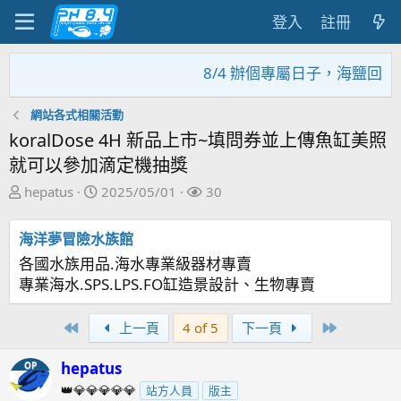
登入
註冊
8/4 辦個專屬日子，海鹽回饋
網站各式相關活動
koralDose 4H 新品上市~填問券並上傳魚缸美照
就可以參加滴定機抽獎
主
開
關
hepatus
2025/05/01
30
題
始
注
發
日
者
海洋夢冒險水族館
起
期
各國水族用品.海水專業級器材專賣
人
專業海水.SPS.LPS.FO缸造景設計、生物專賣
First
Last
上一頁
4 of 5
下一頁
hepatus
OP
👑💎💎💎💎💎
站方人員
版主