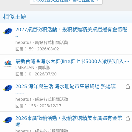
i
o
n
相似主題
s
：
2027桌曆徵稿活動，投稿就贈精美桌曆還有金幣喔
~
hepatus
網站各式相關活動
回覆
59
2026/08/02
最新台灣區海水大群(line群上限5000人)歡迎加入~~
LMKALAN
閒聊版
回覆
0
2026/07/20
2025 海洋與生活 海水珊瑚市集最終場 熱場囉
~~~
hepatus
網站各式相關活動
回覆
158
2025/12/17
2026桌曆徵稿活動，投稿就贈精美桌曆還有金幣
喔~
hepatus
網站各式相關活動