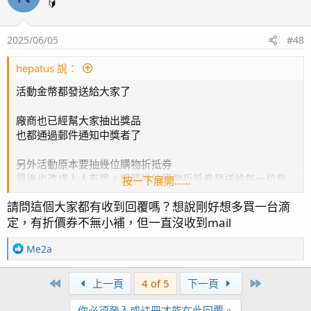
t
🔰
i
o
2025/06/05
#48
n
s
：
hepatus 說：
活動金幣都發送給大家了
廠商也已經幫大家抽出獎品
也都通過郵件通知中獎者了
另外活動原本要抽幾位購物折抵券
最後也改成人人有獎，將隨機的購物折抵券發送給每一位參
按一下展開……
加的人
請問這個大家都有收到回覆嗎？想說剛好想多買一台滴
假如您對產品有興趣，那就可以利用這個機會利用折價券跟
定，有折價券不無小補，但一直沒收到mail
廠商選購一台
R
Me2a
請大家繼續多多支持各廠商提供的活動喔~
e
a
First
Last
上一頁
4 of 5
下一頁
c
t
你必須登入或註冊才能在此回覆。