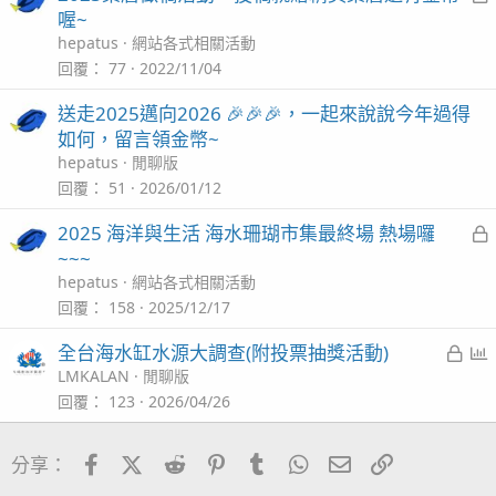
喔~
hepatus
網站各式相關活動
回覆
77
2022/11/04
送走2025邁向2026 🎉🎉🎉，一起來說說今年過得
如何，留言領金幣~
hepatus
閒聊版
回覆
51
2026/01/12
2025 海洋與生活 海水珊瑚市集最終場 熱場囉
~~~
hepatus
網站各式相關活動
回覆
158
2025/12/17
已
全台海水缸水源大調查(附投票抽獎活動)
鎖
LMKALAN
閒聊版
定
回覆
123
2026/04/26
Facebook
X (Twitter)
Reddit
Pinterest
Tumblr
WhatsApp
電子郵件
連結
分享：