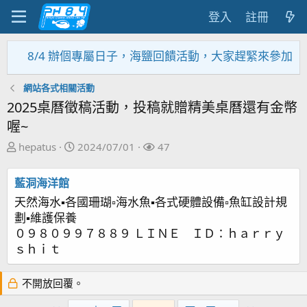
登入
註冊
8/4 辦個專屬日子，海鹽回饋活動，大家趕緊來參加~~~~~
網站各式相關活動
2025桌曆徵稿活動，投稿就贈精美桌曆還有金幣
喔~
主
開
關
hepatus
2024/07/01
47
題
始
注
發
日
者
藍洞海洋館
起
期
天然海水▪各國珊瑚▫海水魚▪各式硬體設備▫魚缸設計規
人
劃▪維護保養
０９８０９９７８８９ ＬＩＮＥ ＩＤ：ｈａｒｒｙ
ｓｈｉｔ
不開放回覆。