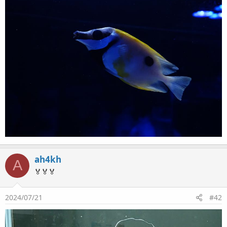
ah4kh
A
🏅🏅🏅
2024/07/21
#42