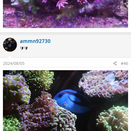
ammn92730
🔰🔰
2024/08/05
#46