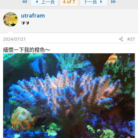
First
Last
上一頁
4 of 7
下一頁
utrafram
🔰🔰
2024/07/21
#37
緬懷ㄧ下我的橙色～