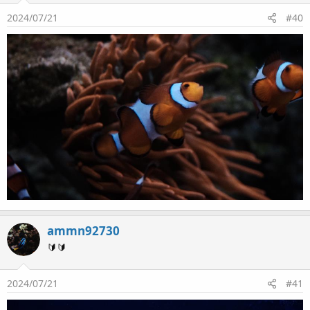
2024/07/21
#40
ammn92730
🔰🔰
2024/07/21
#41