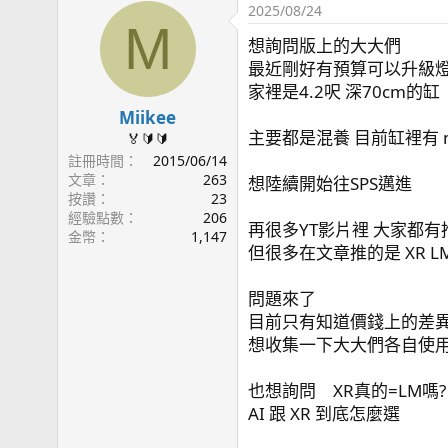
2025/08/24
M
想詢問版上的大大們
最近剛好有預算可以升級
家裡是4.2呎 深70cm的缸
Miikee
主要都是混養 目前缸裡有 m屬
🏅🔰🔰
註冊時間
2015/06/14
文章
263
想陸續開始往SPS邁進
按讚
23
經驗點數
206
再很多YT影片裡 大家都有
金幣
1,147
但很多在文章推的是 XR LM
問題來了
目前只有知道價錢上的差
想收集一下大大們各自使
也想詢問 XR真的=LM嗎?
AI 跟 XR 到底怎麼選