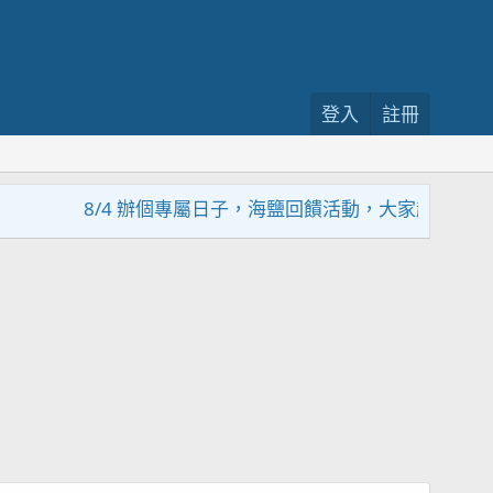
登入
註冊
8/4 辦個專屬日子，海鹽回饋活動，大家趕緊來參加~~~~