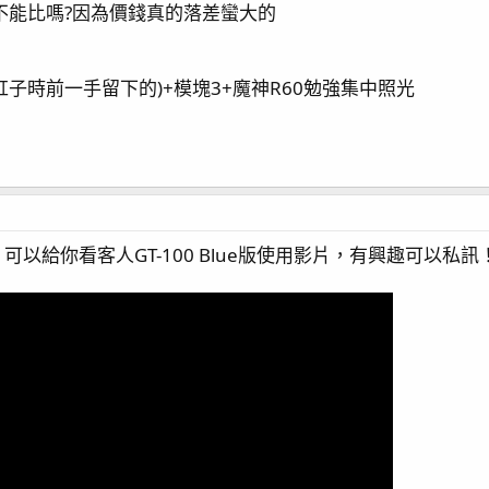
全不能比嗎?因為價錢真的落差蠻大的
缸子時前一手留下的)+模塊3+魔神R60勉強集中照光
以給你看客人GT-100 Blue版使用影片，有興趣可以私訊