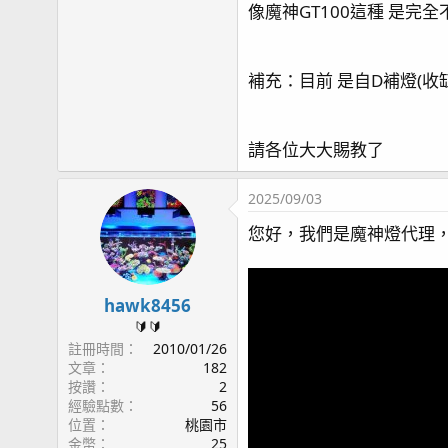
像魔神GT100這種 是完
補充：目前 是自D補燈(收
請各位大大賜教了
2025/09/03
您好，我們是魔神燈代理，可
hawk8456
🔰🔰
註冊時間
2010/01/26
文章
182
按讚
2
經驗點數
56
位置
桃園市
金幣
25