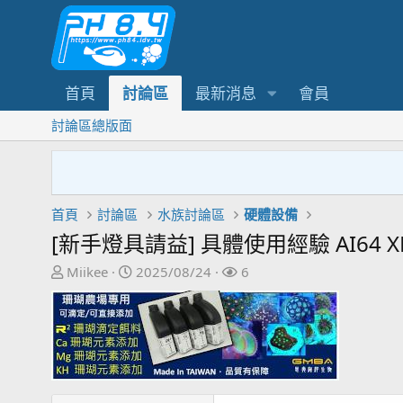
首頁
討論區
最新消息
會員
討論區總版面
首頁
討論區
水族討論區
硬體設備
[新手燈具請益] 具體使用經驗 AI64 XR3
主
開
關
Miikee
2025/08/24
6
題
始
注
發
日
者
起
期
人