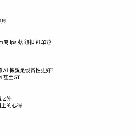
燈具
 lps 菇 鈕扣 紅單苞
推AI 據說是觀賞性更好?
 甚至GT
異之外
用上的心得