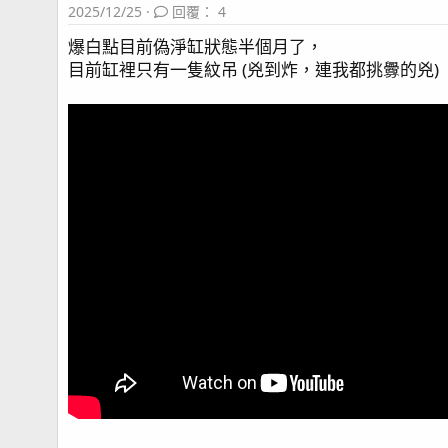
2025/12/25
回覆： 4
爆白點目前偽淨缸狀態半個月了，
目前缸裡只有一隻紋吊 (兇到炸，連我都挑釁的兇)