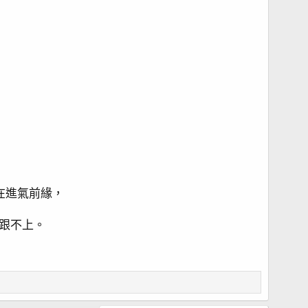
在進氣前緣，
跟不上。