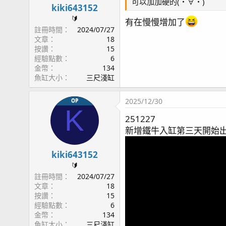
可以加加硬的(⁠・⁠∀⁠・⁠)
kiki643152
🔰
有在慢慢增加了
註冊時間
2024/07/27
文章
18
按讚
15
經驗點數
6
金幣
134
魚缸大小
三尺淺缸
2025/12/30
OP
K
251227
新增鐵牛入缸第三天開始
kiki643152
🔰
註冊時間
2024/07/27
文章
18
按讚
15
經驗點數
6
金幣
134
魚缸大小
三尺淺缸