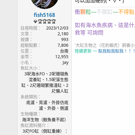
可以加加硬的(⁠・⁠∀⁠・⁠)
衝
顆
粒—
不跳缸
—
不得點
fish5168
💎🏆🏆🏆🏆
如有海水魚疾病、這是什
註冊時間
2023/12/03
救等 可詢問
文章
2,180
按讚
993
'大缸生物之（花豹蝦虎）飼養小紀錄2
經驗點數
7,806
陸續更新 ～
點我點我點我！！
位置
台南
金幣
12,955
小名
Jay
魚缸大小
3呎海水FO、2呎珊瑚魚
混養缸、1.5呎藻生態
缸、2尺珊瑚繁殖淺缸、2
尺懶人缸
系統類別
底濾、背濾、外掛仿底
濾、外掛、側濾
生物種類
海洋生物（鯨魚養不起）
魚缸資料簡介
3尺FO缸（倒缸重練）：