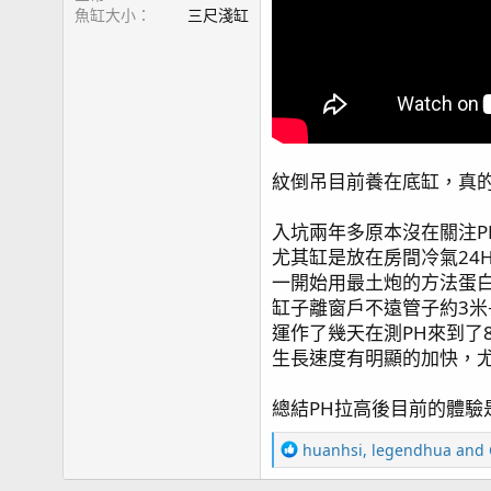
魚缸大小
三尺淺缸
紋倒吊目前養在底缸，真
入坑兩年多原本沒在關注P
尤其缸是放在房間冷氣24H
一開始用最土炮的方法蛋白吸
缸子離窗戶不遠管子約3米
運作了幾天在測PH來到了8
生長速度有明顯的加快，
總結PH拉高後目前的體驗
R
huanhsi
,
legendhua
and
e
a