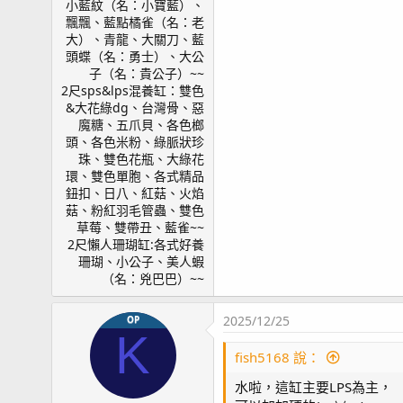
小藍紋（名：小寶藍）、
飄飄、藍點橘雀（名：老
大）、青龍、大關刀、藍
頭蝶（名：勇士）、大公
子（名：貴公子）~~
2尺sps&lps混養缸：雙色
&大花綠dg、台灣骨、惡
魔糖、五爪貝、各色榔
頭、各色米粉、綠脈狀珍
珠、雙色花瓶、大綠花
環、雙色單胞、各式精品
鈕扣、日八、紅菇、火焰
菇、粉紅羽毛管蟲、雙色
草莓、雙帶丑、藍雀~~
2尺懶人珊瑚缸:各式好養
珊瑚、小公子、美人蝦
（名：兇巴巴）~~
2025/12/25
OP
K
fish5168 說：
水啦，這缸主要LPS為主，