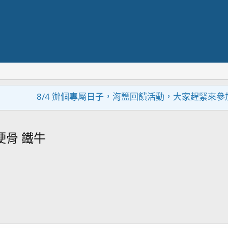
8/4 辦個專屬日子，海鹽回饋活動，大家趕緊來參加~~
硬骨 鐵牛