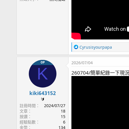
R
Cyrusisyourpapa
e
a
2026/07/04
OP
c
K
t
260704/簡單紀錄一下現
i
o
n
s
kiki643152
：
🔰
註冊時間
2024/07/27
文章
18
按讚
15
經驗點數
6
金幣
134