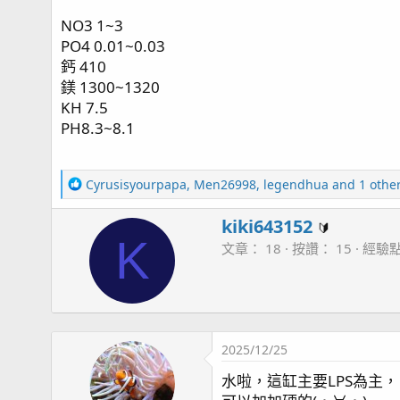
NO3 1~3
PO4 0.01~0.03
鈣 410
鎂 1300~1320
KH 7.5
PH8.3~8.1
R
Cyrusisyourpapa
,
Men26998
,
legendhua
and 1 othe
e
a
W
kiki643152
🔰
c
K
r
文章
18
按讚
15
經驗
t
i
i
t
o
t
n
e
s
n
：
2025/12/25
b
y
水啦，這缸主要LPS為主，