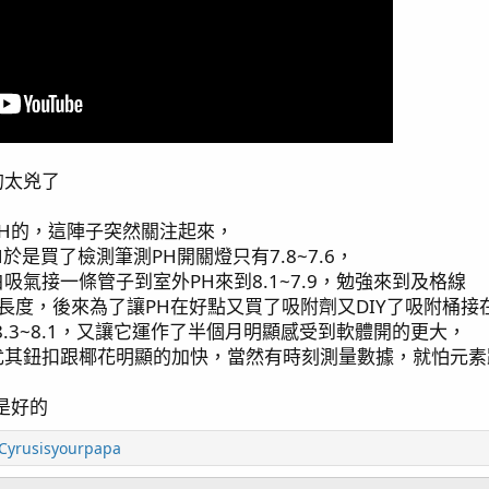
的太兇了
H的，這陣子突然關注起來，
於是買了檢測筆測PH開關燈只有7.8~7.6，
氣接一條管子到室外PH來到8.1~7.9，勉強來到及格線
長度，後來為了讓PH在好點又買了吸附劑又DIY了吸附桶接
.3~8.1，又讓它運作了半個月明顯感受到軟體開的更大，
尤其鈕扣跟椰花明顯的加快，當然有時刻測量數據，就怕元素
是好的
Cyrusisyourpapa