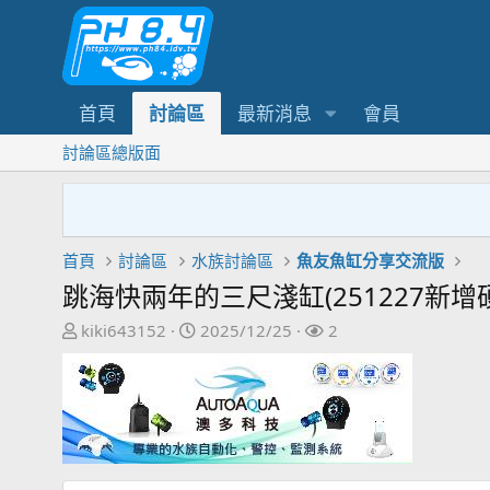
首頁
討論區
最新消息
會員
討論區總版面
首頁
討論區
水族討論區
魚友魚缸分享交流版
跳海快兩年的三尺淺缸(251227新增
主
開
關
kiki643152
2025/12/25
2
題
始
注
發
日
者
起
期
人