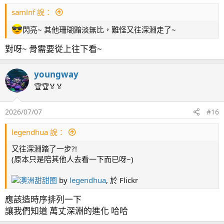
samlnf 說：
閃亮~ 其他珊瑚黯淡無比，難怪又往深淵走了~
對呀~ 骨需要從上往下看~
youngway
🏆🏆🏅🏅
2026/07/07
#16
legendhua 說：
又往深淵踏了一步?!
(原本只是陪其他人去看一下而已呀~)
澳洲甜甜圈
by
legendhua
, 於 Flickr
應該造時序排列一下
讓我們知道 萬丈深淵的進化 哈哈