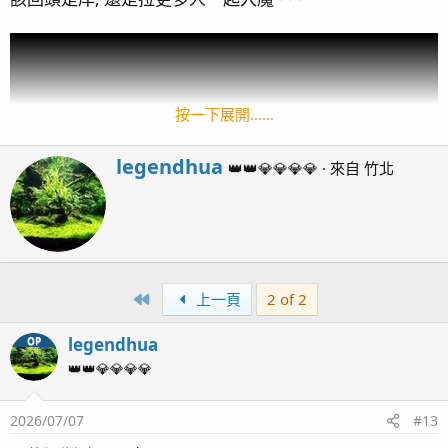
按一下展開……
W
legendhua
👑👑💎💎💎💎
·
來自
竹北
r
i
t
t
e
n
First
上一頁
2 of 2
P5230143
by
legendhua
, 於 Flickr
b
y
legendhua
OP
R
kaokaokao
,
Peterliu0801
,
allenhuang1971
and 7
e
others
👑👑💎💎💎💎
a
c
2026/07/07
#13
t
i