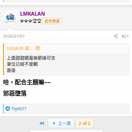
e
a
LMKALAN
c
t
💎💎💎🏆🏆
合作商家
i
o
2026/07/07
#21
n
s
：
trjtrj629 說：
上面甜甜圈毫無節操可言
單位已經不是顆
是座
哈，配合主題嘛~~​
邪惡墮落​
R
Tty0627
e
a
First
上一頁
2 of 2
c
t