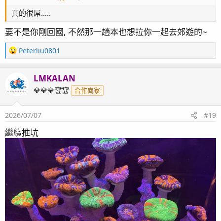
真的很屌…..
要不是你剛回國, 不然那一趟本也想拉你一起去郊遊的~
R
Peterliu0801
e
a
LMKALAN
c
t
💎💎💎🏆🏆
合作商家
i
o
2026/07/07
#19
n
s
繼續推坑
：