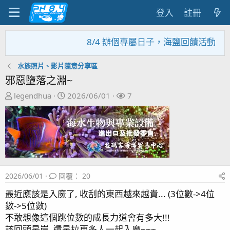
登入
註冊
8/4 辦個專屬日子，海鹽回饋活動，大家趕
水族照片、影片隨意分享區
邪惡墮落之淵~
主
開
關
legendhua
2026/06/01
7
題
始
注
發
日
者
起
期
人
2026/06/01
回覆： 20
最近應該是入魔了, 收刮的東西越來越貴... (3位數->4位
數->5位數)
不敢想像這個跳位數的成長力道會有多大!!!
該回頭是岸, 還是拉更多人一起入魔~~~