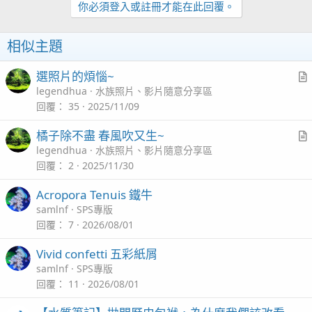
你必須登入或註冊才能在此回覆。
i
o
n
相似主題
s
：
選照片的煩惱~
r
legendhua
水族照片、影片隨意分享區
t
回覆
35
2025/11/09
i
橘子除不盡 春風吹又生~
c
r
legendhua
水族照片、影片隨意分享區
l
t
回覆
2
2025/11/30
i
Acropora Tenuis 鐵牛
c
samlnf
SPS專版
l
回覆
7
2026/08/01
Vivid confetti 五彩紙屑
samlnf
SPS專版
回覆
11
2026/08/01