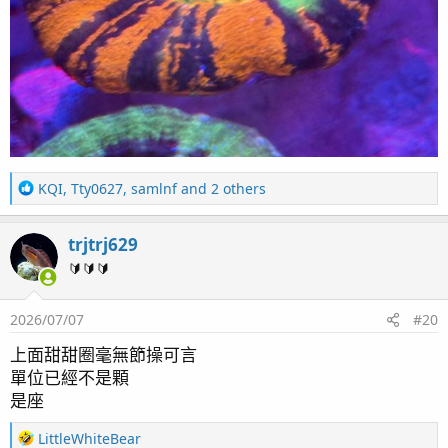
R
KQI
,
Tty0627
,
samlnf
and 2 others
e
a
trjtrj629
c
t
🔰🔰🔰
i
o
2026/07/07
#20
n
s
上面甜甜圈毫無節操可言
：
單位已經不是顆
是座
R
LittleWhiteBear