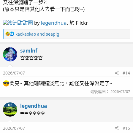
又往深淵踏了一步?!
o
(原本只是陪其他人去看一下而已呀~)
n
s
：
澳洲甜甜圈
by
legendhua
, 於 Flickr
R
kaokaokao
and
seapig
e
a
samlnf
c
t
🏆🏆🏆🏆🏆
i
o
2026/07/07
#14
n
s
閃亮~ 其他珊瑚黯淡無比，難怪又往深淵走了~
：
最後編輯：
2026/07/07
legendhua
OP
👑👑💎💎💎💎
2026/07/07
#15