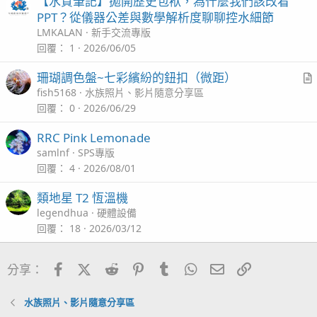
【水質筆記】拋開歷史包袱，為什麼我們該改看
PPT？從儀器公差與數學解析度聊聊控水細節
LMKALAN
新手交流專版
回覆
1
2026/06/05
珊瑚調色盤~七彩繽紛的鈕扣（微距）
r
fish5168
水族照片、影片隨意分享區
t
回覆
0
2026/06/29
i
RRC Pink Lemonade
c
samlnf
SPS專版
l
回覆
4
2026/08/01
類地星 T2 恆溫機
legendhua
硬體設備
回覆
18
2026/03/12
Facebook
X (Twitter)
Reddit
Pinterest
Tumblr
WhatsApp
電子郵件
連結
分享：
水族照片、影片隨意分享區