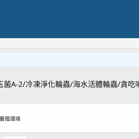
菌A-2/冷凍淨化輪蟲/海水活體輪蟲/貪吃嘴
養殖環境
a