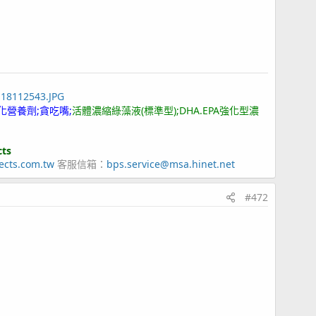
118112543.JPG
化營養劑;貪吃嘴;
活體濃縮綠藻液(標準型);DHA.EPA強化型濃
cts
ects.com.tw
客服信箱：
bps.service@msa.hinet.net
#472