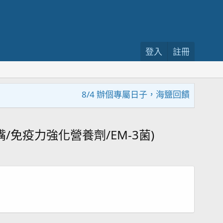
登入
註冊
8/4 辦個專屬日子，海鹽回饋活動，大家趕
/免疫力強化營養劑/EM-3菌)