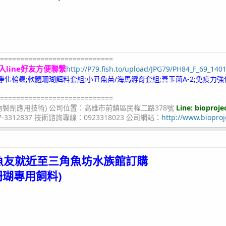
============================
入line好友方便聯繫
http://P79.fish.to/upload/JPG79/PH84_F_69_140
;冷凍淨化輪蟲;軟體珊瑚餌料套組;小丑魚苗/海馬孵育套組;善玉菌A-2;免疫力強
============================
物製劑應用技術) 公司位置：高雄市前鎮區民權二路378號
Line: bioproje
07-3312837 技術諮詢專線：0923318023 公司網站：
http://www.bioproj
魚友就近至
三角魚坊水族館
訂購
珊瑚專用飼料)