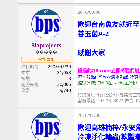
2016/09/08
OP
歡迎台南魚友就近至
善玉菌A-2
Bioprojects
感謝大家
💎💎💎💎💎
合作商家
=========================
註冊時間
2008/07/29
掃描此QR code立即將我們加
文章
31,058
海水輪蟲(L/S/ss);淡水輪蟲
按讚
8
縮綠藻液; EM-3菌; 小球藻藻粉
經驗點數
30,006
=========================
金幣
9,740
寶臻發股份有限公司-(專業微生
客服電話：07-3318023 傳真: 
2016/11/30
OP
歡迎高雄楠梓/永安
冷凍淨化輪蟲(軟體