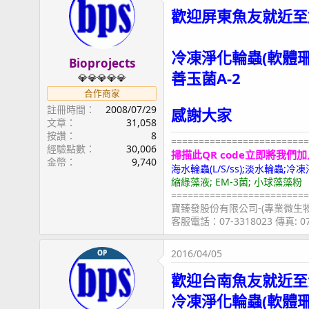
歡迎屏東魚友就近至
冷凍淨化輪蟲(軟體
Bioprojects
善玉菌A-2
💎💎💎💎💎
合作商家
註冊時間
2008/07/29
感謝大家
文章
31,058
按讚
8
=========================
經驗點數
30,006
掃描此QR code立即將我們加
金幣
9,740
海水輪蟲(L/S/ss);淡水輪蟲
縮綠藻液; EM-3菌; 小球藻藻粉
=========================
寶臻發股份有限公司-(專業微生
客服電話：07-3318023 傳真: 
2016/04/05
OP
歡迎台南魚友就近至
冷凍淨化輪蟲(軟體