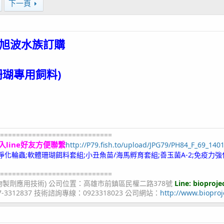
下一頁
旭波水族
訂購
珊瑚專用飼料)
============================
入line好友方便聯繫
http://P79.fish.to/upload/JPG79/PH84_F_69_140
;冷凍淨化輪蟲;軟體珊瑚餌料套組;小丑魚苗/海馬孵育套組;善玉菌A-2;免疫力強
============================
物製劑應用技術) 公司位置：高雄市前鎮區民權二路378號
Line: bioproje
07-3312837 技術諮詢專線：0923318023 公司網站：
http://www.bioproj