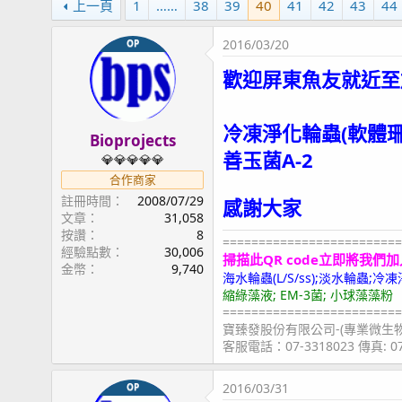
上一頁
1
……
38
39
40
41
42
43
44
2016/03/20
OP
歡迎屏東魚友就近至
冷凍淨化輪蟲(軟體
Bioprojects
善玉菌A-2
💎💎💎💎💎
合作商家
註冊時間
2008/07/29
感謝大家
文章
31,058
按讚
8
=========================
經驗點數
30,006
掃描此QR code立即將我們加
金幣
9,740
海水輪蟲(L/S/ss);淡水輪蟲
縮綠藻液; EM-3菌; 小球藻藻粉
=========================
寶臻發股份有限公司-(專業微生
客服電話：07-3318023 傳真: 
2016/03/31
OP