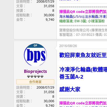
註冊時間
2008/07/29
文章
31,058
=========================
按讚
8
掃描此QR code立即將我們加
經驗點數
30,006
海水輪蟲(L/S/ss);淡水輪蟲
金幣
9,740
縮綠藻液; EM-3菌; 小球藻藻粉
=========================
寶臻發股份有限公司-(專業微生
客服電話：07-3318023 傳真: 
2016/08/26
OP
歡迎屏東魚友就近至
冷凍淨化輪蟲(軟體
Bioprojects
善玉菌A-2
💎💎💎💎💎
合作商家
註冊時間
2008/07/29
感謝大家
文章
31,058
按讚
8
=========================
經驗點數
30,006
掃描此QR code立即將我們加
金幣
9,740