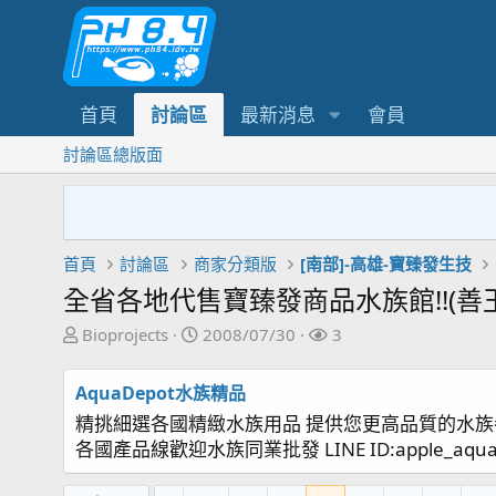
首頁
討論區
最新消息
會員
討論區總版面
首頁
討論區
商家分類版
[南部]-高雄-寶臻發生技
全省各地代售寶臻發商品水族館!!(善玉
主
開
關
Bioprojects
2008/07/30
3
題
始
注
發
日
者
AquaDepot水族精品
起
期
精挑細選各國精緻水族用品 提供您更高品質的水族
人
各國產品線歡迎水族同業批發 LINE ID:apple_aqu