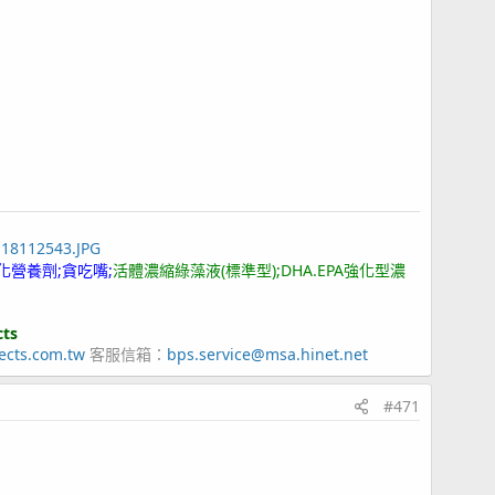
118112543.JPG
化營養劑;貪吃嘴;
活體濃縮綠藻液(標準型);DHA.EPA強化型濃
cts
ects.com.tw
客服信箱：
bps.service@msa.hinet.net
#471