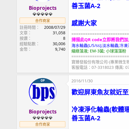
善玉菌A-2
Bioprojects
💎💎💎💎💎
合作商家
感謝大家
註冊時間
2008/07/29
文章
31,058
=========================
按讚
8
掃描此QR code立即將我們加
經驗點數
30,006
海水輪蟲(L/S/ss);淡水輪蟲
金幣
9,740
縮綠藻液; EM-3菌; 小球藻藻粉
=========================
寶臻發股份有限公司-(專業微生
客服電話：07-3318023 傳真: 
2016/11/30
OP
歡迎屏東魚友就近至
冷凍淨化輪蟲(軟體
Bioprojects
善玉菌A-2
💎💎💎💎💎
合作商家