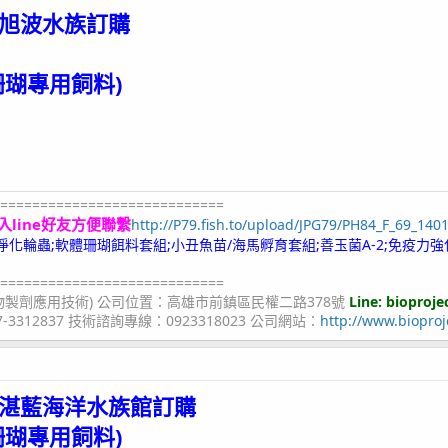
旭波水族
訂購
珊瑚專用飼料)
============================
入line好友方便聯繫
http://P79.fish.to/upload/JPG79/PH84_F_69_140
;冷凍淨化輪蟲;軟體珊瑚餌料套組;小丑魚苗/海馬孵育套組;善玉菌A-2;免疫力強
============================
物製劑應用技術) 公司位置：高雄市前鎮區民權二路378號
Line: bioproje
07-3312837 技術諮詢專線：0923318023 公司網站：
http://www.bioproj
湛藍海洋水族館
訂購
珊瑚專用飼料)