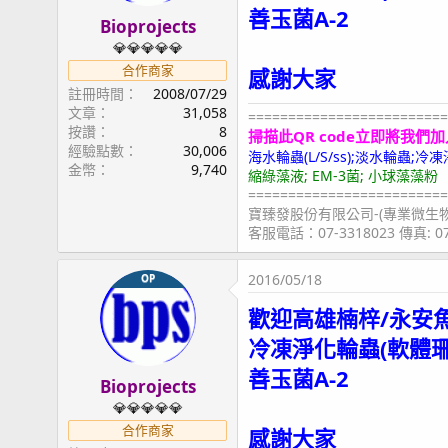
善玉菌A-2
Bioprojects
💎💎💎💎💎
合作商家
感謝大家
註冊時間
2008/07/29
文章
31,058
=========================
按讚
8
掃描此QR code立即將我們加
經驗點數
30,006
海水輪蟲(L/S/ss);淡水輪蟲
金幣
9,740
縮綠藻液; EM-3菌; 小球藻藻粉
=========================
寶臻發股份有限公司-(專業微生
客服電話：07-3318023 傳真: 
2016/05/18
OP
歡迎高雄楠梓/永安
冷凍淨化輪蟲(軟體
善玉菌A-2
Bioprojects
💎💎💎💎💎
合作商家
感謝大家