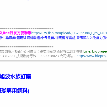
============================
入line好友方便聯繫
http://P79.fish.to/upload/JPG79/PH84_F_69_140
;冷凍淨化輪蟲;軟體珊瑚餌料套組;小丑魚苗/海馬孵育套組;善玉菌A-2;免疫力強
============================
物製劑應用技術) 公司位置：高雄市前鎮區民權二路378號
Line: bioproje
07-3312837 技術諮詢專線：0923318023 公司網站：
http://www.bioproj
旭波水族
訂購
珊瑚專用飼料)