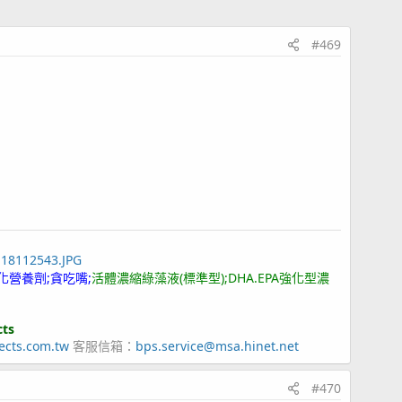
#469
118112543.JPG
化營養劑;貪吃嘴;
活體濃縮綠藻液(標準型);DHA.EPA強化型濃
cts
ects.com.tw
客服信箱：
bps.service@msa.hinet.net
#470