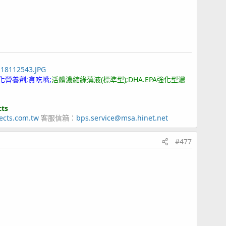
118112543.JPG
化營養劑;貪吃嘴;
活體濃縮綠藻液(標準型);DHA.EPA強化型濃
cts
ects.com.tw
客服信箱：
bps.service@msa.hinet.net
#477