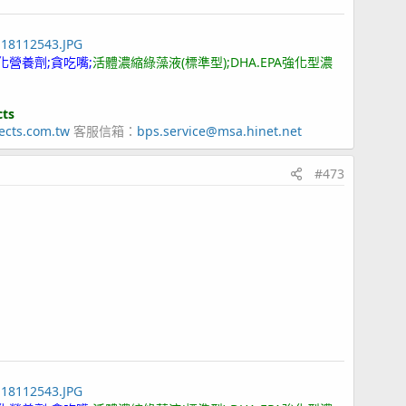
118112543.JPG
化營養劑;貪吃嘴;
活體濃縮綠藻液(標準型);DHA.EPA強化型濃
cts
ects.com.tw
客服信箱：
bps.service@msa.hinet.net
#473
118112543.JPG