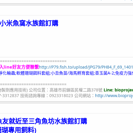
小米魚窩
水族館
訂購
============================
入line好友方便聯繫
http://P79.fish.to/upload/JPG79/PH84_F_69_140
;冷凍淨化輪蟲;軟體珊瑚餌料套組;小丑魚苗/海馬孵育套組;善玉菌A-2;免疫力強
============================
物製劑應用技術) 公司位置：高雄市前鎮區民權二路378號
Line: bioproje
07-3312837 技術諮詢專線：0923318023 公司網站：
http://www.bioproj
魚友就近至
三角魚坊水族館
訂購
珊瑚專用飼料)