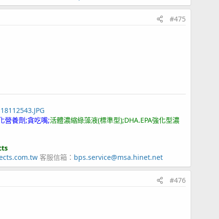
#475
118112543.JPG
化營養劑;貪吃嘴;
活體濃縮綠藻液(標準型);DHA.EPA強化型濃
cts
ects.com.tw
客服信箱：
bps.service@msa.hinet.net
#476