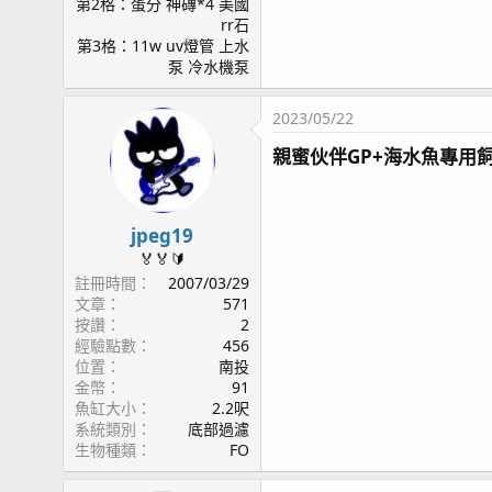
第2格：蛋分 神磚*4 美國
rr石
第3格：11w uv燈管 上水
泵 冷水機泵
2023/05/22
親蜜伙伴GP+海水魚專用飼
jpeg19
🏅🏅🔰
註冊時間
2007/03/29
文章
571
按讚
2
經驗點數
456
位置
南投
金幣
91
魚缸大小
2.2呎
系統類別
底部過濾
生物種類
FO