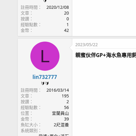
🔰
註冊時間
2020/12/08
文章
20
按讚
0
經驗點數
1
金幣
42
2023/05/22
L
親蜜伙伴GP+海水魚專用飼
lin732777
🔰🔰
註冊時間
2016/03/14
文章
195
按讚
2
經驗點數
56
位置
宜蘭員山
金幣
39
魚缸大小
2尺混養
系統類別