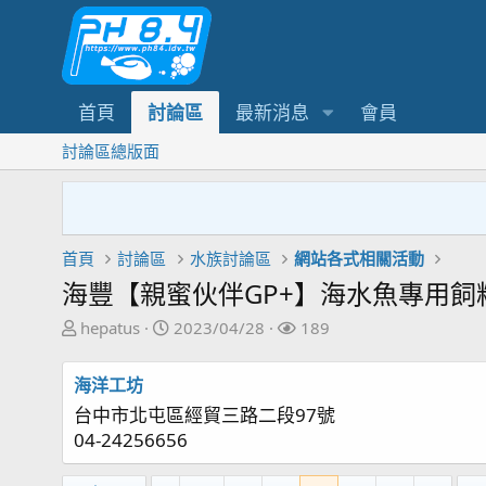
首頁
討論區
最新消息
會員
討論區總版面
首頁
討論區
水族討論區
網站各式相關活動
海豐【親蜜伙伴GP+】海水魚專用飼
主
開
關
hepatus
2023/04/28
189
題
始
注
發
日
者
海洋工坊
起
期
台中市北屯區經貿三路二段97號
人
04-24256656