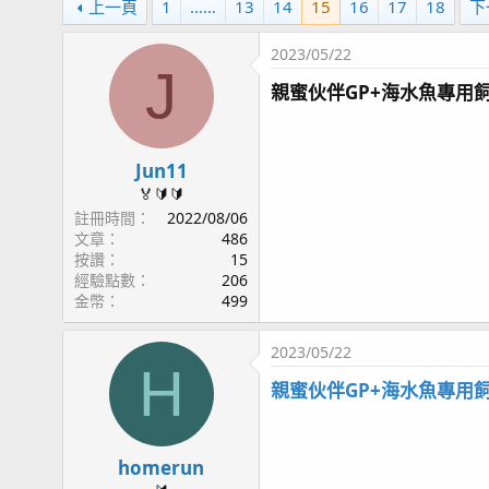
上一頁
1
……
13
14
15
16
17
18
下
2023/05/22
J
親蜜伙伴GP+海水魚專用飼
Jun11
🏅🔰🔰
註冊時間
2022/08/06
文章
486
按讚
15
經驗點數
206
金幣
499
2023/05/22
H
親蜜伙伴GP+海水魚專用飼
homerun