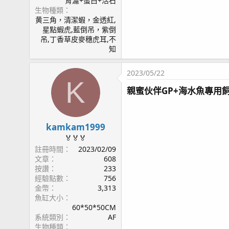
背濾+蛋白+活石
生物種類
黄三角，清潔蝦，金透紅,
星點蝦虎,藍倒吊，紫倒
吊,丁香草皮麥穗虎耳,不
知
2023/05/22
K
親蜜伙伴GP+海水魚專用飼
kamkam1999
🏅🏅🏅
註冊時間
2023/02/09
文章
608
按讚
233
經驗點數
756
金幣
3,313
魚缸大小
60*50*50CM
系統類別
AF
生物種類