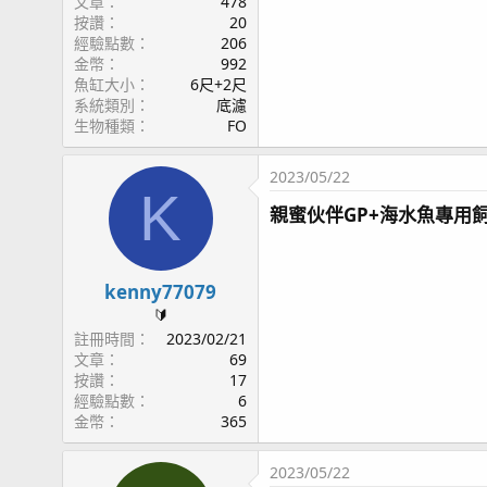
文章
478
按讚
20
經驗點數
206
金幣
992
魚缸大小
6尺+2尺
系統類別
底濾
生物種類
FO
2023/05/22
K
親蜜伙伴GP+海水魚專用飼
kenny77079
🔰
註冊時間
2023/02/21
文章
69
按讚
17
經驗點數
6
金幣
365
2023/05/22