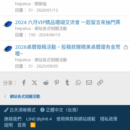
hepatus
閒聊版
回覆
51
2026/01/12
2024 六月VIP精品珊瑚交流會 一起留言來抽門票
hepatus
網站各式相關活動
回覆
150
2024/06/15
2026桌曆徵稿活動，投稿就贈精美桌曆還有金幣
喔~
hepatus
網站各式相關活動
回覆
51
2025/09/05
Facebook
X (Twitter)
Reddit
Pinterest
Tumblr
WhatsApp
電子郵件
連結
分享：
網站各式相關活動
白天清晰模式
正體中文（台灣）
連絡我們
LINE:@ph8.4
使用條款與網站規範
隱私政策
說明
首頁
R
S