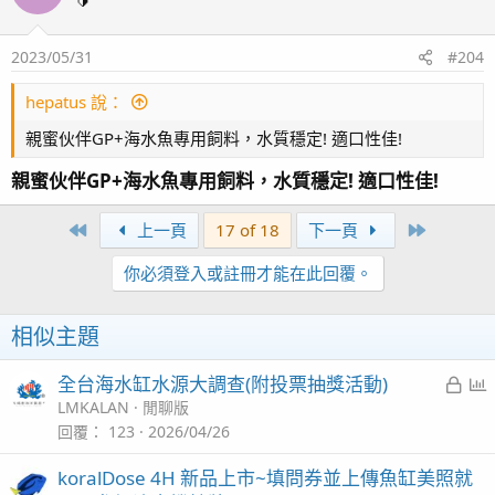
🔰
2023/05/31
#204
hepatus 說：
親蜜伙伴GP+海水魚專用飼料，水質穩定! 適口性佳!
親蜜伙伴GP+海水魚專用飼料，水質穩定! 適口性佳!
First
Last
上一頁
17 of 18
下一頁
你必須登入或註冊才能在此回覆。
相似主題
已
全台海水缸水源大調查(附投票抽獎活動)
鎖
LMKALAN
閒聊版
定
回覆
123
2026/04/26
koralDose 4H 新品上市~填問券並上傳魚缸美照就