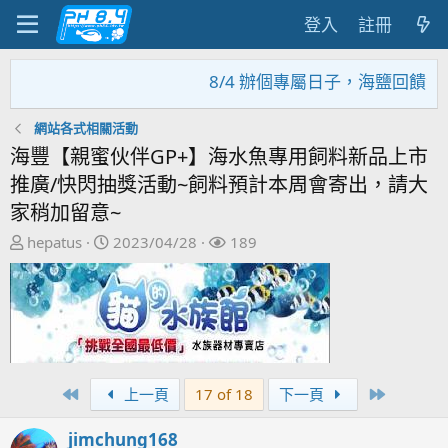
登入
註冊
8/4 辦個專屬日子，海鹽回饋活動
網站各式相關活動
海豐【親蜜伙伴GP+】海水魚專用飼料新品上市
推廣/快閃抽獎活動~飼料預計本周會寄出，請大
家稍加留意~
主
開
關
hepatus
2023/04/28
189
題
始
注
發
日
者
起
期
人
First
Last
上一頁
17 of 18
下一頁
jimchung168