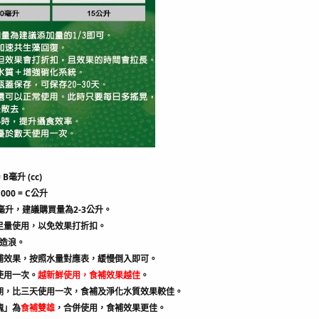
B毫升 (cc)
1000 = C公升
00毫升，建議購買量為2-3公升。
，足量使用，以免效果打折扣。
留造浪。
食補效果，按照水量對應表，緩慢倒入即可。
使用一次。
越新鮮使用，食補效果越佳
。
期，比三天使用一次，食補及淨化水質效果較佳。
塊」為
食補雙雄
，合併使用，食補效果更佳。