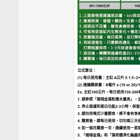
公式算法：
(1) 每日使用量：主缸 A公升 X 1.5~2= 
(2) 建議購買量：B毫升 x (10 or 20)/
Ex. 主缸100公升，每日使用150-2
1. 請參照「珊瑚金藻對應水量表」
2. 停止過濾和蛋白功能2-3小時，保
3. 請勿用噴式少量餵食，將不會有
4. 購買後，請每日使用，切勿兩三天
※ 如一個月購買一次，連續使用一星
5. 「珊瑚金藻」和「藻奇蹟淨化輪蟲