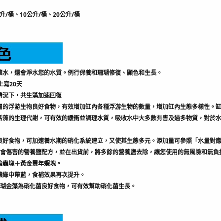
升/桶、10公升/桶、20公升/桶
壞水，還會淨水您的水質。例行保養和珊瑚修復、顯色和生長。
上寫20天
情況下，共生藻加速回復
層的浮游生物良好食物，有效增加缸內各種浮游生物的數量，增加缸內生態多樣性。
活藻的生理代謝，可有效的緩衝並調理水質，吸收水中大多數有害及過多物質，對於
良好食物，可加速養水期的硝化系統建立，又使其生態多元。添加量可參照「水量對
會傷害的營養鹽配方，並在出貨前，將多餘的營養鹽去除，讓您使用的無風險和無負
輪蟲塊＋黃金豐年蝦塊。
濃綠中帶藍，食補效果再次提升。
瑚金藻為硝化菌良好食物，可有效幫助硝化菌生長。