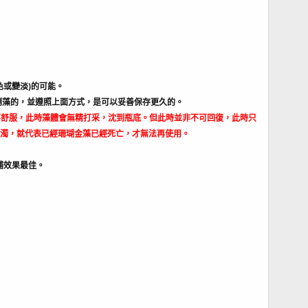
色或變淡)的可能。
會倒藻的，並遵照上面方式，是可以妥善保存更久的。
不舒服，此時藻體會無精打采，沈到瓶底。但此時並非不可回復，此時只
濁，就代表已經珊瑚金藻已經死亡，才無法再使用。
補效果最佳。