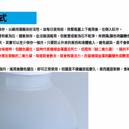
蓋保存，以維持藻類良好活性。並每日使用前，拴緊瓶蓋上下搖晃後，在倒入缸中。
氣管和氣泡石，通氣保存，此法無須搖晃，但氣管或氣泡石不乾淨，有倒藻(顏色明顯變
20天，其實可以至少保存一個月。只要防止外來的東西和液體進入，避免感染，是不
有味道時，但顏色還在，這時代表珊瑚金藻還沒死亡，但悶到（缺二氧化碳），過的
會增加溶解的二氧化碳，味道就會散去，就會恢復活力。而當珊瑚金藻明顯褪色或變混
8將近3個月，搖晃後顏色還在，即可正常使用。但還是不建議放這麼久，東西還是新鮮，食