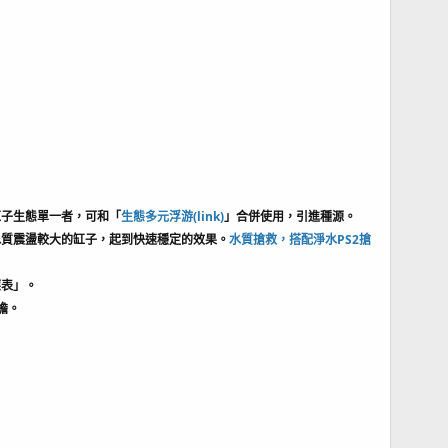
缸子生態單一者，可和「
生態多元浮游(link)
」合併使用，引進種源。
水質震盪較大的缸子，起到快速穩定的效果。
水質搶救，搭配淨水PS2搶
應表」。
擔。