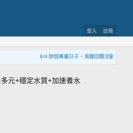
登入
註冊
8/4 辦個專屬日子，海鹽回饋活動，大家趕緊來參
多元+穩定水質+加速養水