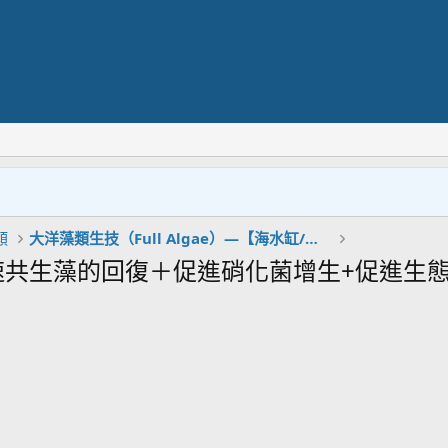
類
大洋藻類生技（Full Algae）—【海水缸/淡水缸】
速共生藻的回復＋促進硝化菌增生+促進生態