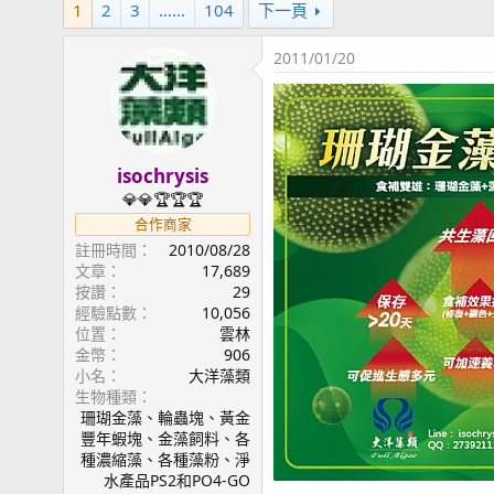
1
2
3
……
104
下一頁
2011/01/20
isochrysis
💎💎🏆🏆🏆
合作商家
註冊時間
2010/08/28
文章
17,689
按讚
29
經驗點數
10,056
位置
雲林
金幣
906
小名
大洋藻類
生物種類
珊瑚金藻、輪蟲塊、黃金
豐年蝦塊、金藻飼料、各
種濃縮藻、各種藻粉、淨
水產品PS2和PO4-GO