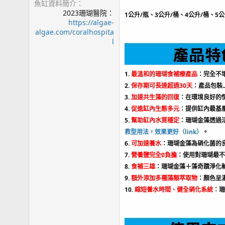
魚缸資料簡介
2023珊瑚醫院：
1公升/瓶、3公升/桶、4公升/桶、5公
https://algae-
algae.com/coralhospita
l
1.
最溫和的珊瑚食補療產品
：完全不
2.
保存期可長達超過30天
：產品包裝
3.
加速共生藻的回復
：在環境良好的
4.
促進缸內生態多元
：提供缸內最基
5.
幫助缸內水質穩定
：珊瑚金藻透過
救型用法，效果更好（link）
。
6.
可加速養水
：珊瑚金藻為硝化菌的
7.
營養鹽完全0負擔
：使用對珊瑚最不
8.
食補三雄
：珊瑚金藻＋藻奇蹟淨化
9.
額外添加多種藻類萃取物
：顏色呈
10.
縮短養水時間、健全硝化系統
：珊