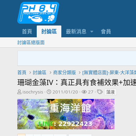
首頁
討論區
最新消息
會員
討論區總版面
首頁
討論區
商家分類版
[無實體店面]-屏東-大洋藻
珊瑚金藻IV：真正具有食補效果+加
主
開
關
標
isochrysis
2011/01/20
27
藻液
題
始
注
籤
發
日
者
起
期
人