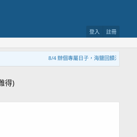
登入
註冊
8/4 辦個專屬日子，海鹽回饋活動，大家趕緊
難得)