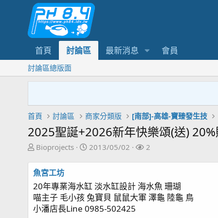
首頁
討論區
最新消息
會員
討論區總版面
首頁
討論區
商家分類版
[南部]-高雄-寶臻發生技
2025聖誕+2026新年快樂頌(送) 
主
開
關
Bioprojects
2013/05/02
2
題
始
注
發
日
者
魚宮工坊
起
期
20年專業海水缸 淡水缸設計 海水魚 珊瑚
人
喵主子 毛小孩 兔寶貝 鼠鼠大軍 澤龜 陸龜 鳥
小潘店長Line 0985-502425