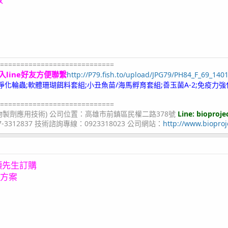
============================
入line好友方便聯繫
http://P79.fish.to/upload/JPG79/PH84_F_69_140
;冷凍淨化輪蟲;軟體珊瑚餌料套組;小丑魚苗/海馬孵育套組;善玉菌A-2;免疫力強
============================
物製劑應用技術) 公司位置：高雄市前鎮區民權二路378號
Line: bioproje
07-3312837 技術諮詢專線：0923318023 公司網站：
http://www.bioproj
顏先生訂購
惠方案