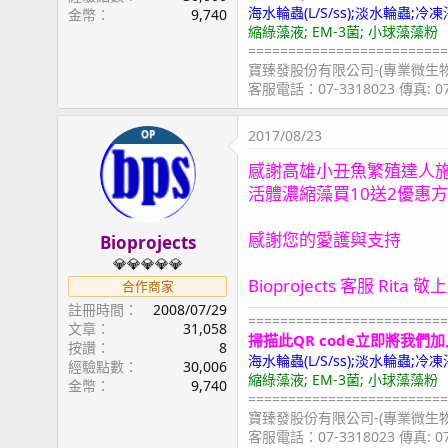
海水輪蟲(L/S/ss);淡水輪蟲
金幣
9,740
縮綠藻液; EM-3菌; 小球藻藻粉
=========================
寶臻發股份有限公司-(專業微生
客服電話：07-3318023 傳真: 
2017/08/23
OP
感謝高雄小丑魚繁殖達人
活體濃縮藻買10送2優惠
感謝您的愛護與支持
Bioprojects
💎💎💎💎💎
Bioprojects 客服 Rita 敬上
合作商家
註冊時間
2008/07/29
=========================
文章
31,058
掃描此QR code立即將我們加
按讚
8
海水輪蟲(L/S/ss);淡水輪蟲
經驗點數
30,006
縮綠藻液; EM-3菌; 小球藻藻粉
金幣
9,740
=========================
寶臻發股份有限公司-(專業微生
客服電話：07-3318023 傳真: 