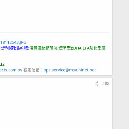
118112543.JPG
化營養劑;貪吃嘴;
活體濃縮綠藻液(標準型);DHA.EPA強化型濃
cts
ects.com.tw
客服信箱：
bps.service@msa.hinet.net
#88