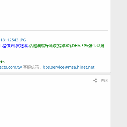
118112543.JPG
化營養劑;貪吃嘴;
活體濃縮綠藻液(標準型);DHA.EPA強化型濃
cts
ects.com.tw
客服信箱：
bps.service@msa.hinet.net
#93