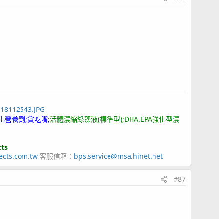
118112543.JPG
化營養劑;貪吃嘴;
活體濃縮綠藻液(標準型);DHA.EPA強化型濃
cts
ects.com.tw
客服信箱：
bps.service@msa.hinet.net
#87