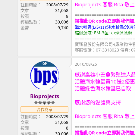
Bioprojects 客服 Rita 敬上
註冊時間
2008/07/29
文章
31,058
=========================
按讚
8
掃描此QR code立即將我們加
經驗點數
30,006
海水輪蟲(L/S/ss);淡水輪蟲
金幣
9,740
縮綠藻液; EM-3菌; 小球藻藻粉
=========================
寶臻發股份有限公司-(專業微生
客服電話：07-3318023 傳真: 
2016/08/25
OP
感謝高雄小丑魚繁殖達人
活體海水輪蟲買10送2優
活體綠色海水輪蟲已自取
Bioprojects
感謝您的愛護與支持
💎💎💎💎💎
合作商家
Bioprojects 客服 Rita 敬上
註冊時間
2008/07/29
文章
31,058
=========================
按讚
8
掃描此QR code立即將我們加
經驗點數
30,006