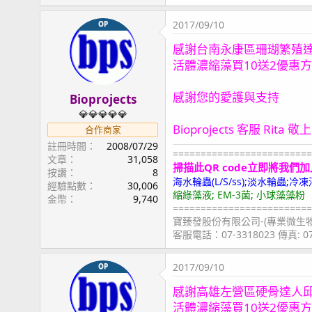
2017/09/10
OP
感謝台南永康區珊瑚繁殖
活體濃縮藻買10送2優惠
感謝您的愛護與支持
Bioprojects
💎💎💎💎💎
Bioprojects 客服 Rita 敬上
合作商家
註冊時間
2008/07/29
=========================
文章
31,058
掃描此QR code立即將我們加
按讚
8
海水輪蟲(L/S/ss);淡水輪蟲
經驗點數
30,006
縮綠藻液; EM-3菌; 小球藻藻粉
金幣
9,740
=========================
寶臻發股份有限公司-(專業微生
客服電話：07-3318023 傳真: 
2017/09/10
OP
感謝高雄左營區硬骨達人
活體濃縮藻買10送2優惠