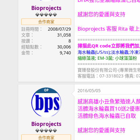
Bioprojects
感謝您的愛護與支持
💎💎💎💎💎
合作商家
Bioprojects 客服 Rita 敬上
註冊時間
2008/07/29
文章
31,058
=========================
按讚
8
掃描此QR code立即將我們加
經驗點數
30,006
海水輪蟲(L/S/ss);淡水輪蟲
金幣
9,740
縮綠藻液; EM-3菌; 小球藻藻粉
=========================
寶臻發股份有限公司-(專業微生
客服電話：07-3318023 傳真: 
2016/05/05
OP
感謝高雄小丑魚繁殖達人
活體海水輪蟲買10送2優
活體綠色海水輪蟲已自取
Bioprojects
感謝您的愛護與支持
💎💎💎💎💎
合作商家