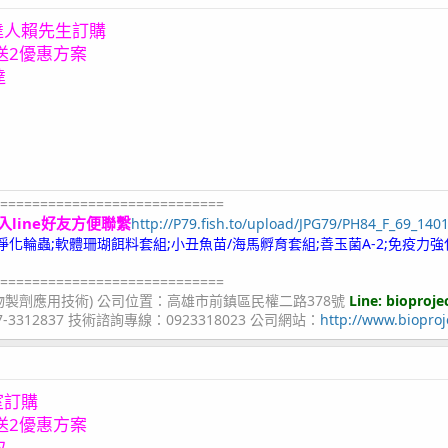
達人賴先生訂購
送2優惠方案
達
============================
入line好友方便聯繫
http://P79.fish.to/upload/JPG79/PH84_F_69_140
;冷凍淨化輪蟲;軟體珊瑚餌料套組;小丑魚苗/海馬孵育套組;善玉菌A-2;免疫力強
============================
物製劑應用技術) 公司位置：高雄市前鎮區民權二路378號
Line: bioproje
07-3312837 技術諮詢專線：0923318023 公司網站：
http://www.bioproj
室訂購
送2優惠方案
取