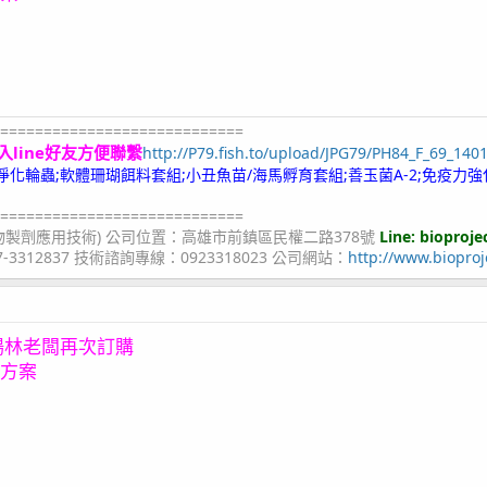
============================
入line好友方便聯繫
http://P79.fish.to/upload/JPG79/PH84_F_69_140
;冷凍淨化輪蟲;軟體珊瑚餌料套組;小丑魚苗/海馬孵育套組;善玉菌A-2;免疫力強
============================
物製劑應用技術) 公司位置：高雄市前鎮區民權二路378號
Line: bioproje
07-3312837 技術諮詢專線：0923318023 公司網站：
http://www.bioproj
場林老闆再次訂購
惠方案