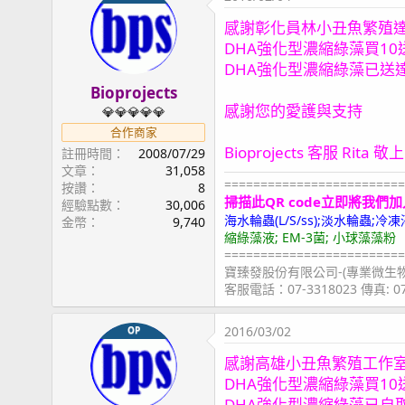
感謝彰化員林小丑魚繁殖
DHA強化型濃縮綠藻買10
DHA強化型濃縮綠藻已送
Bioprojects
感謝您的愛護與支持
💎💎💎💎💎
合作商家
Bioprojects 客服 Rita 敬上
註冊時間
2008/07/29
文章
31,058
=========================
按讚
8
掃描此QR code立即將我們加
經驗點數
30,006
海水輪蟲(L/S/ss);淡水輪蟲
金幣
9,740
縮綠藻液; EM-3菌; 小球藻藻粉
=========================
寶臻發股份有限公司-(專業微生
客服電話：07-3318023 傳真: 
2016/03/02
OP
感謝高雄小丑魚繁殖工作
DHA強化型濃縮綠藻買10
DHA強化型濃縮綠藻已自