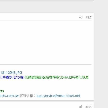
#85
118112543.JPG
化營養劑;貪吃嘴;
活體濃縮綠藻液(標準型);DHA.EPA強化型濃
cts
ects.com.tw
客服信箱：
bps.service@msa.hinet.net
#86