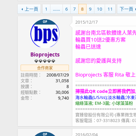
上一頁
1
……
6
7
8
9
10
11
下一頁
2015/12/17
OP
感謝台南北區軟體達人葉
輪蟲買10送2優惠方案
輪蟲已送達
Bioprojects
感謝您的愛護與支持
💎💎💎💎💎
合作商家
Bioprojects 客服 Rita 敬上
註冊時間
2008/07/29
文章
31,058
=========================
按讚
8
掃描此QR code立即將我們加
經驗點數
30,006
海水輪蟲(L/S/ss);淡水輪蟲
金幣
9,740
縮綠藻液; EM-3菌; 小球藻藻粉
=========================
寶臻發股份有限公司-(專業微生
客服電話：07-3318023 傳真: 
2016/02/04
OP