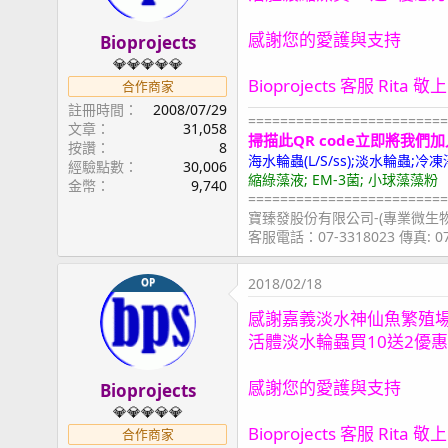
感謝您的愛護與支持
Bioprojects
💎💎💎💎💎
Bioprojects 客服 Rita 敬上
合作商家
註冊時間
2008/07/29
=========================
文章
31,058
掃描此QR code立即將我們加
按讚
8
海水輪蟲(L/S/ss);淡水輪蟲
經驗點數
30,006
縮綠藻液; EM-3菌; 小球藻藻粉
金幣
9,740
=========================
寶臻發股份有限公司-(專業微生
客服電話：07-3318023 傳真: 
2018/02/18
OP
感謝嘉義淡水神仙魚繁殖
活體淡水輪蟲買10送2優
感謝您的愛護與支持
Bioprojects
💎💎💎💎💎
Bioprojects 客服 Rita 敬上
合作商家