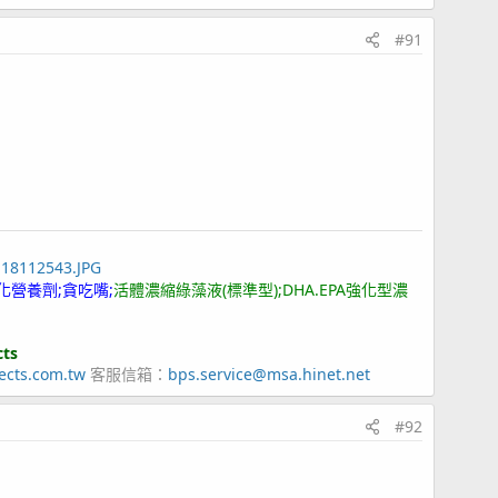
#91
118112543.JPG
化營養劑;貪吃嘴;
活體濃縮綠藻液(標準型);DHA.EPA強化型濃
cts
ects.com.tw
客服信箱：
bps.service@msa.hinet.net
#92