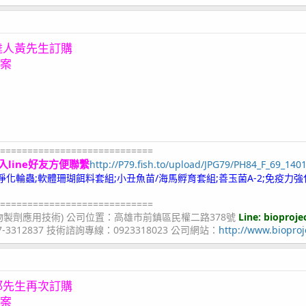
達人黃先生訂購
方案
============================
入line好友方便聯繫
http://P79.fish.to/upload/JPG79/PH84_F_69_140
;冷凍淨化輪蟲;軟體珊瑚餌料套組;小丑魚苗/海馬孵育套組;善玉菌A-2;免疫力強
============================
物製劑應用技術) 公司位置：高雄市前鎮區民權二路378號
Line: bioproje
07-3312837 技術諮詢專線：0923318023 公司網站：
http://www.bioproj
邱先生再次訂購
方案