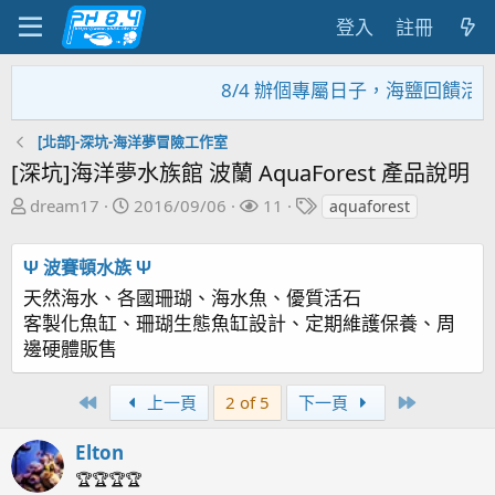
登入
註冊
8/4 辦個專屬日子，海鹽回饋活動
[北部]-深坑-海洋夢冒險工作室
[深坑]海洋夢水族館 波蘭 AquaForest 產品說明
主
開
關
標
dream17
2016/09/06
11
aquaforest
題
始
注
籤
發
日
者
Ψ 波賽頓水族 Ψ
起
期
天然海水、各國珊瑚、海水魚、優質活石
人
客製化魚缸、珊瑚生態魚缸設計、定期維護保養、周
邊硬體販售
First
Last
上一頁
2 of 5
下一頁
Elton
🏆🏆🏆🏆