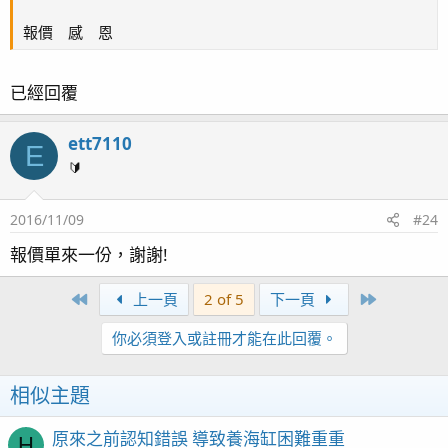
報價 感 恩
已經回覆
ett7110
E
🔰
2016/11/09
#24
報價單來一份，謝謝!
First
Last
上一頁
2 of 5
下一頁
你必須登入或註冊才能在此回覆。
相似主題
原來之前認知錯誤 導致養海缸困難重重
H