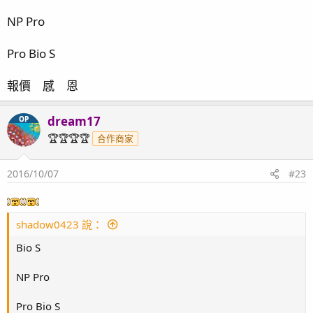
NP Pro
Pro Bio S
報價 感 恩
dream17
OP
🏆🏆🏆🏆
合作商家
2016/10/07
#23
shadow0423 說：
Bio S
NP Pro
Pro Bio S