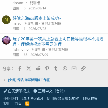
dream17
閒聊版
回覆
0
2025/08/14
靜謐之海ios版本上架成功~
N
naisu
系統相關、其他水族討論
回覆
1
2026/07/28
玩了20年第一次真正意義上明白低等藻根本不用治
理，理解他根本不需要治理
fishmomo
系統相關、其他水族討論
回覆
63
2026/07/09
Facebook
X (Twitter)
Reddit
Pinterest
Tumblr
WhatsApp
電子郵件
連結
分享：
[北部]-深坑-海洋夢冒險工作室
白天清晰模式
正體中文（台灣）
連絡我們
LINE:@ph8.4
使用條款與網站規範
隱私政策
說明
首頁
R
S