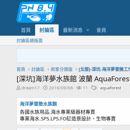
首頁
討論區
最新消息
會員
討論區總版面
首頁
討論區
商家分類版
[北部]-深坑-海洋夢冒險工
[深坑]海洋夢水族館 波蘭 AquaFore
主
開
關
標
dream17
2016/09/06
11
aquaforest
題
始
注
籤
發
日
者
海洋夢冒險水族館
起
期
各國水族用品.海水專業級器材專賣
人
專業海水.SPS.LPS.FO缸造景設計、生物專賣