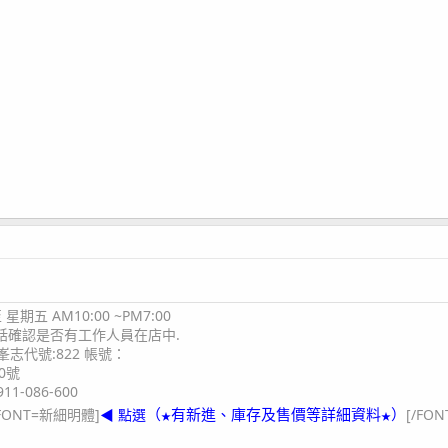
期五 AM10:00 ~PM7:00
電話確認是否有工作人員在店中.
志代號:822 帳號：
0號
11-086-600
（
有新進、庫存及售價等詳細資料
）
FONT=新細明體]
◀ 點選
[/FON
★
★