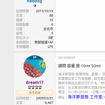
Reddog
🔰
註冊時間
2015/10/19
文章
88
按讚
10
經驗點數
6
位置
台北市
金幣
5
魚缸大小
3呎
系統類別
側部過濾+AF
生物種類
LPS
2019/09/01
OP
請問 容量 是 10ml 50ml
海洋夢冒險 營業時間 : 星期一 至 星
若要親自至工作室選購 , 請先
dream17
匯款中國信託新店分行戶名：林峯
地址：台北縣深坑鄉北深路2段4
🏆🏆🏆🏆
電話：02-26628540 ---手機：09
合作商家
海洋夢冒險 工作室
網址 :
[
註冊時間
2009/03/31
文章
6,467