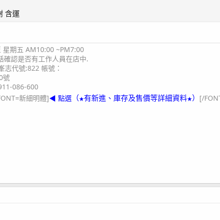
 含運
期五 AM10:00 ~PM7:00
電話確認是否有工作人員在店中.
志代號:822 帳號：
0號
11-086-600
（
有新進、庫存及售價等詳細資料
）
FONT=新細明體]
◀ 點選
[/FON
★
★