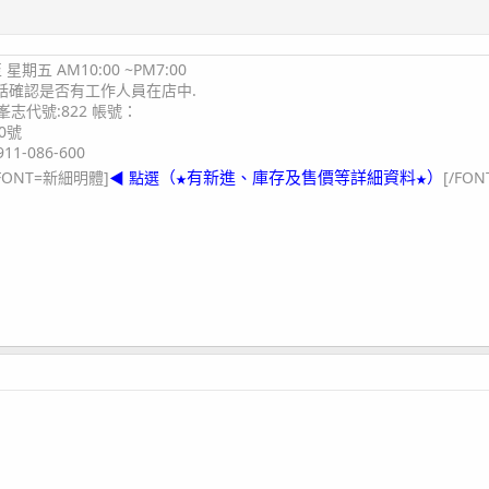
期五 AM10:00 ~PM7:00
電話確認是否有工作人員在店中.
志代號:822 帳號：
0號
11-086-600
（
有新進、庫存及售價等詳細資料
）
FONT=新細明體]
◀ 點選
[/FON
★
★