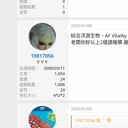
按讚
0
經驗點數
1
金幣
0
2020/01/08
綜合浮游生物，AF Vitality
老闆你好以上2樣請報價 謝
19817056
🏅🏅🏅
註冊時間
2006/03/11
文章
1,654
按讚
24
經驗點數
1,006
金幣
24
魚缸大小
4*2*2
2020/01/09
OP
19817056 說：