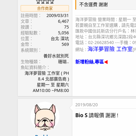
🏆🏆🏆🏆
不含運費 謝謝
合作商家
註冊時間
2009/03/31
海洋夢冒險 營業時間 : 星期一 至 星
文章
6,467
若要親自至工作室選購 , 請先
按讚
75
匯款中國信託新店分行戶名：林峯
經驗點數
5,056
地址：台北縣深坑鄉北深路2段4
位置
台北 深坑
電話：02-26628540 ---手機：09
金幣
569
海洋夢冒險 工作室
網址 :
[
系統類別
養好水就別死
生物種類
珊瑚..
新增粉絲,專區
◀
魚缸資料簡介
海洋夢冒險 工作室 ( PH
8.4 北部廣告商 )
星期一 至 星期六
AM10:00 ~PM8:00
2019/08/20
Bio S
請報價 謝謝 !