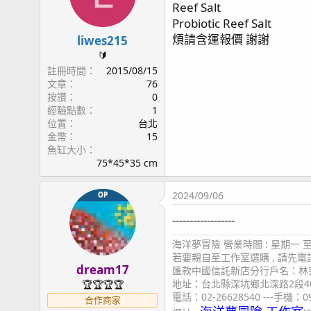
Reef Salt
Probiotic Reef Salt
煩請含運報價 謝謝
liwes215
🔰
註冊時間
2015/08/15
文章
76
按讚
0
經驗點數
1
位置
台北
金幣
15
魚缸大小
75*45*35 cm
2024/09/06
OP
------------------
海洋夢冒險 營業時間 : 星期一 至 星
若要親自至工作室選購 , 請先
dream17
匯款中國信託新店分行戶名：林峯
地址：台北縣深坑鄉北深路2段4
🏆🏆🏆🏆
電話：02-26628540 ---手機：09
合作商家