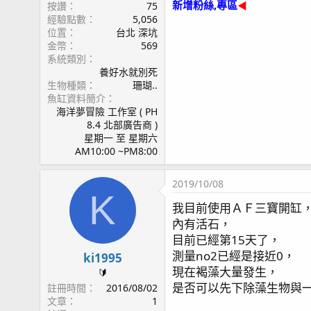
新增粉絲,專區
按讚
75
◀
經驗點數
5,056
位置
台北 深坑
金幣
569
系統類別
養好水就別死
生物種類
珊瑚..
魚缸資料簡介
海洋夢冒險 工作室 ( PH
8.4 北部廣告商 )
星期一 至 星期六
AM10:00 ~PM8:00
2019/10/08
K
我目前使用ＡＦ三寶開缸
內有活石，
目前已經第15天了，
測量no2已經是接近0，
ki1995
現在褐藻大量發生，
🔰
是否可以先下除藻生物與
註冊時間
2016/08/02
文章
1