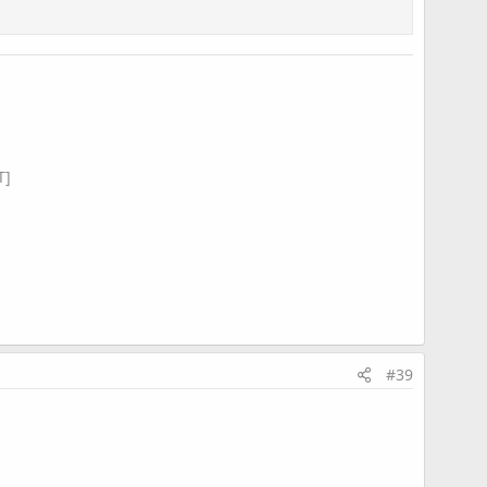
T]
#39