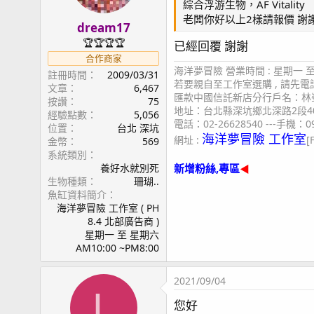
綜合浮游生物，AF Vitality
老闆你好以上2樣請報價 謝謝
dream17
🏆🏆🏆🏆
已經回覆 謝謝
合作商家
海洋夢冒險 營業時間 : 星期一 至 星
註冊時間
2009/03/31
若要親自至工作室選購 , 請先
文章
6,467
匯款中國信託新店分行戶名：林峯
按讚
75
地址：台北縣深坑鄉北深路2段4
經驗點數
5,056
電話：02-26628540 ---手機：09
位置
台北 深坑
海洋夢冒險 工作室
網址 :
[
金幣
569
系統類別
養好水就別死
新增粉絲,專區
◀
生物種類
珊瑚..
魚缸資料簡介
海洋夢冒險 工作室 ( PH
8.4 北部廣告商 )
星期一 至 星期六
AM10:00 ~PM8:00
2021/09/04
L
您好