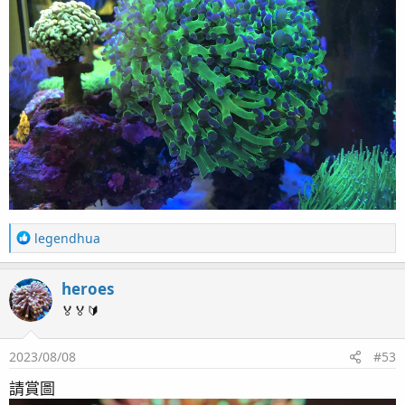
R
legendhua
e
a
heroes
c
t
🏅🏅🔰
i
o
2023/08/08
#53
n
s
請賞圖
：