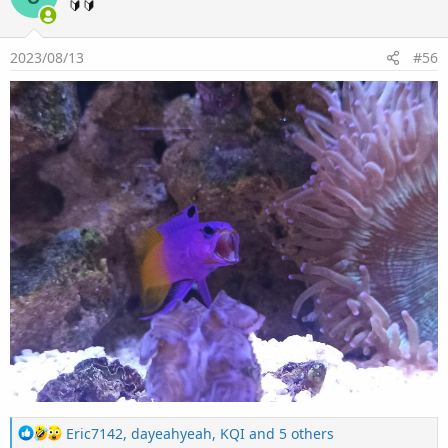
🔰🔰
2023/08/13
#56
R
Eric7142
,
dayeahyeah
,
KQI
and 5 others