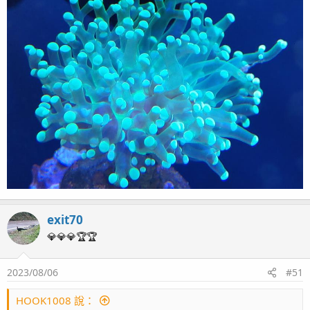
exit70
💎💎💎🏆🏆
2023/08/06
#51
HOOK1008 說：