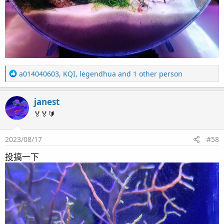
R
a014040603
,
KQI
,
legendhua
and 1 other person
e
a
janest
c
t
🏅🏅🔰
i
o
2023/08/17
#58
n
s
投搞一下
：