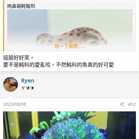
吻鼻箱魨報到
按一下展開……
這臉好好笑，
要不是魨科的愛亂咬，不然魨科的魚真的好可愛
Ryen
🏅🔰🔰
2023/08/08
#52