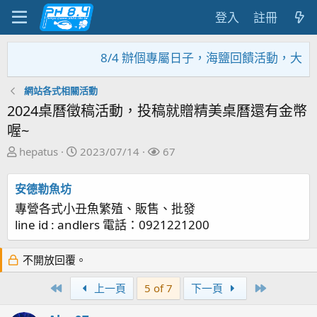
登入
註冊
8/4 辦個專屬日子，海鹽回饋活動，大家趕緊來參
網站各式相關活動
2024桌曆徵稿活動，投稿就贈精美桌曆還有金幣
喔~
主
開
關
hepatus
2023/07/14
67
題
始
注
發
日
者
安德勒魚坊
起
期
專營各式小丑魚繁殖、販售、批發
人
line id : andlers 電話：0921221200
不開放回覆。
First
Last
上一頁
5 of 7
下一頁