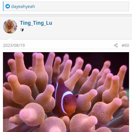
R
dayeahyeah
e
a
Ting_Ting_Lu
c
t
🔰
i
o
2023/08/19
#60
n
s
：