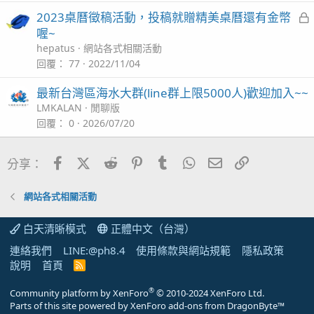
2023桌曆徵稿活動，投稿就贈精美桌曆還有金幣
喔~
hepatus
網站各式相關活動
回覆
77
2022/11/04
最新台灣區海水大群(line群上限5000人)歡迎加入~~
LMKALAN
閒聊版
回覆
0
2026/07/20
Facebook
X (Twitter)
Reddit
Pinterest
Tumblr
WhatsApp
電子郵件
連結
分享：
網站各式相關活動
白天清晰模式
正體中文（台灣）
連絡我們
LINE:@ph8.4
使用條款與網站規範
隱私政策
說明
首頁
R
S
S
®
Community platform by XenForo
© 2010-2024 XenForo Ltd.
Parts of this site powered by
XenForo add-ons from DragonByte™