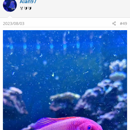
Alan97
🏅🔰🔰
2023/08/03
#49