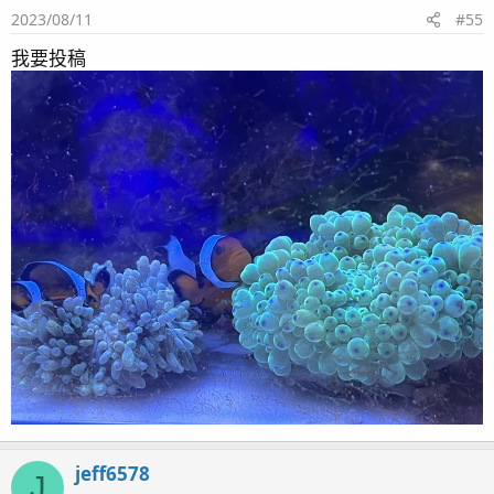
2023/08/11
#55
n
s
我要投稿
：
jeff6578
J