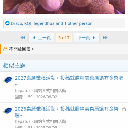
R
Draco
,
KQI
,
legendhua
and 1 other person
e
a
First
Last
上一頁
5 of 7
下一頁
c
t
不開放回覆。
i
o
n
相似主題
s
：
2027桌曆徵稿活動，投稿就贈精美桌曆還有金幣喔
~
hepatus
網站各式相關活動
回覆
59
2026/08/02
2026桌曆徵稿活動，投稿就贈精美桌曆還有金幣
喔~
hepatus
網站各式相關活動
回覆
51
2025/09/05