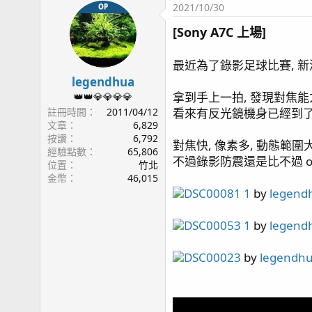
2021/10/30
OP
監測:
KHG
KHA
燈具:
AD2 T5*2
, AI 52HD*3,
HME Block2*1
, AI 
[Sony A7C 上場]
藻桶: Tunze 3181
沸石桶: HC 外置式超音波沸石桶
最近為了錄影足球比賽, 新添
反應器: AQUA MEDI multi reactor S (GFO & 活性
legendhua
溫控: 分離式冷水機
拿到手上一拍, 發現對焦能
👑👑💎💎💎💎
生物系統: AquaForest
註冊時間
2011/04/12
看來有反光鏡機身已經到了
停電方案: UPS (APC BE550G) + 打氣機 (Ehiem air
文章
6,829
按讚
6,792
對焦快, 像素多, 動態範
經驗點數
65,806
不過錄影防震還是比不過 ol
位置
竹北
[文章聯結]
金幣
46,015
page1 啟動
DSC00081 1
by
legend
page4 除水面油墨 - WAV設定
page6 魚蝦資料登入 / 橘點蝦虎(1)
DSC00053 1
by
legend
page7 硬骨記錄(1) / 鼻涕戰爭 / 加菜囉!(假綿羊蝦
page8 食藻蟹 / 滿月更新 / 一夜白頭
DSC00023
by
legendh
page9 補水設備 / 停電方案 / 蛋白機設置 / 沸石桶
page10 ORP 與 PH / 白砂清潔工 橘點蝦虎(2)
page11 淨身工廠開張!清潔蝦 / 硬骨記錄(2) / 鼻涕戰