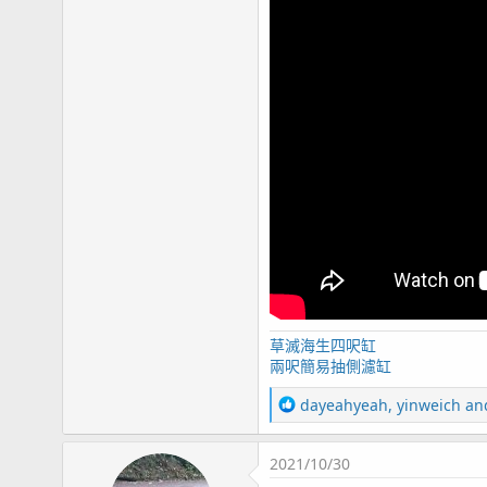
page12 Olympus TG-6 小試身手 / green Acrop
page13 燈架規劃 / 白點
page14 沸石桶 / 滿四個月
page15 晨間餵食 / 滿五個月
page16 滿半年
page17 滿七個月 / 新進弟兄 - 公子小丑(1) / KHG &
page18 新進弟兄 - 公子小丑(2) / 新進弟兄 - 公子小
page19 硬骨記錄(3) / NANA(1) / 隱藏區 / 九個月
page20 藍眼海金魚陣亡 / 寄居蟹噴發 / 噴發大樓 
page21 影片紀錄/ 紅奶嘴(1) / 第四種噴發生物 / 榔頭(1) / A
page22 十一個月更新 / 糖果腦(1) / 滿周歲
page23 綠長支(1) / 硬骨記錄(4)
page24 一年一個月更新 / HANNA HI736 (PO4蛋機
page25 橘子 / 美國草莓陣亡
草滅海生四呎缸
page26 藍腳寄居蟹(2) / 新進弟兄 - 公子小丑(4)
兩呎簡易抽側濾缸
page27 一年兩個月更新 / 生物記錄
R
page28 一年三個月更新 / 鈕扣心得
dayeahyeah
,
yinweich
an
e
page29 一年四個月 / 一年五個月 / 食藻螺噴卵
a
page31 一年半 / 骨綠色 / 一年七個月
2021/10/30
c
page32 一年八個月更新 / 魚缸邊條 / 一年九個月
t