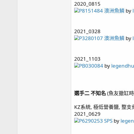
2020_0815
page77 硬骨紀錄 皇冠 / 水草缸 / 四年二月更新 /
P8151484 澳洲魚鱗
by
page78 四年四月
page79 龜殼腦 / 寶石花 / 寄居蟹噴發 / 四年六月/
page80 Top Down Picture / 4.5年歷程 / 魚隻點名
2021_0328
page81 側濾簡介 / 再敲橘子
P3280107 澳洲魚鱗
by
page82 斷臂殘肢
page83 骨融合 / KHA 故障 / 四年八月更新
page84 維護費用估算
2021_1103
page85 瘦身計畫 / 43地震慘案
PB030084
by
legendh
page88 持續瘦身 / 震後一個月 / 主峰九叢骨
page89 元素出狀況
page90 出差歸來 / 毛象大兜蟲
page91 擁擠
選手二 不知名
(魚友撤缸時
page92 T5 預熱安定器損毀 / 瘦身換血 / 出差過後
page93 2024末之水難 / 2025首發
KZ系統, 極低營養鹽, 整支
page96 捱刀
2021_0629
page97 骨況更新
P6290253 SPS
by
lege
page98 影片更新 / 尋找草缸有緣人 / 巨物移出 / 
page100 加油添醋