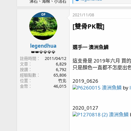
沸石、海棉、小活石
page53 再遊小琉球~
e
page54 Olympus TG6 / 綠長支倒塌
a
2021/11/08
OP
page55 三年三個月
c
t
page56 餵食 / 新片上架 / 草莓蛋糕(2) / 榔頭珊瑚(2
[雙骨PK戰]
i
page57 紅薑 / 拆骨
o
page58 隱藏區/ Acropora sp.生長記錄(3) / 燈光
n
page59 紅單包 / 溫度漲停板 / 雷達
s
legendhua
選手一 澳洲魚鱗
：
page60 每日晨間餵食秀 / 金線蝦虎 / Tank Update(
👑👑💎💎💎💎
page61 紅薑
註冊時間
2011/04/12
這支骨是 2019年六月 
page62 側濾缸系統 / 黃藍雙吊
文章
6,829
只是顏色一直都不怎麼出色..
page63 紅奶嘴噴精 again
按讚
6,792
經驗點數
65,806
page64 橘子也是會受傷
2019_0626
位置
竹北
page67 神奇沸石
金幣
46,015
P6260015 澳洲魚鱗
by
page68 陽隧足噴發 / 虎耳 / Tank Update(video)
page70 大刀一砍 綠長支
page71 KH走勢 / TG6 再次上場 / 聖金榔頭
2020_0127
page72 Quantum Meter MQ-510
P1270818 (2) 澳洲魚鱗
page74 Tank Update(video) / 夜間骨
page75 四年更新
page76 KHA 使用狀況更新