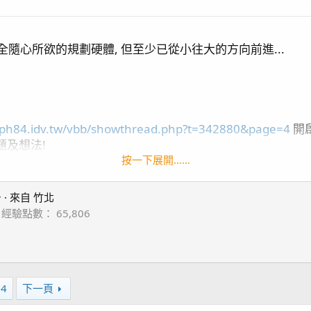
全隨心所欲的規劃硬體, 但至少已從小往大的方向前進...
.ph84.idv.tw/vbb/showthread.php?t=342880&page=4
開啟
題及想法!
來...
按一下展開……

·
來自
竹北
經驗點數
65,806
04
下一頁
o5*
3
2, DMP20M*2
 *1