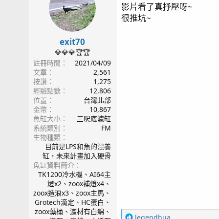
影片看了真抒壓呀~
page33 紅奶嘴成長記錄(2) / 一年十個月更新 / UNI70
i
很推坑~
o
page34 糖果腦記錄(2) / 一年十一個月更新 / APEX W
n
page35 TG6 / AI Nero5
s
exit70
page36 浮淺
：
💎💎💎🏆🏆
page37 燈罩改版 / KHA粉墨登場 / 燈具斷軸
註冊時間
2021/04/09
page38 KHA & KHG / 兩年三個月
文章
2,561
page39 魚隻點名 / 黃金蝦虎遇難
按讚
1,275
page41 珊瑚骨 / Tunze 3181 藻桶
經驗點數
12,806
page42 魚隻損失 / 雙蛙之舞
位置
台灣北部
金幣
10,867
page43 Sony A7C / 雙骨PK戰
魚缸大小
三呎底濾缸
page44 近況影片/ 五爪貝的劫難 / 紅奶嘴海葵噴精
系統類別
FM
page45 草莓蛋糕
生物種類
page46 奶嘴再分裂 / T5 預熱安定器損毀 / 粉藍登
目前是LPS和魚的混養
page47 垃圾海葵去除方案
缸，未來計畫加入硬骨
魚缸資料簡介
page48 橘子 / 花園鰻
TK1200冷水機、AI64主
page49 鈕扣起泡 - 日出櫻花 / 缸內近況
燈x2、zoox補燈x4、
page50 榔頭珊瑚
zoox造浪x3、zoox主馬、
page51 微量元素 / 影片
Grotech滴定、HC蛋白、
page52 珊瑚打架 / 綠長支
zoox藻桶、濾材有白綿、
R
legendhua