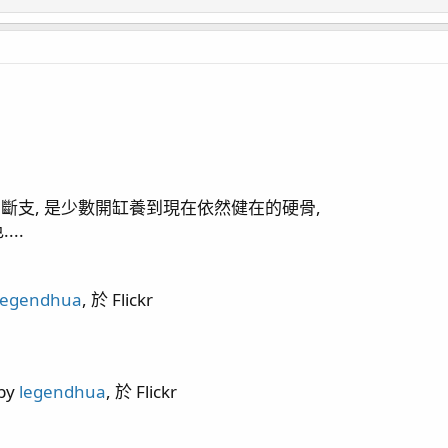
)
設定
video) / 虎耳吞扣
買的斷支, 是少數開缸養到現在依然健在的硬骨,
..
legendhua
, 於 Flickr
by
legendhua
, 於 Flickr