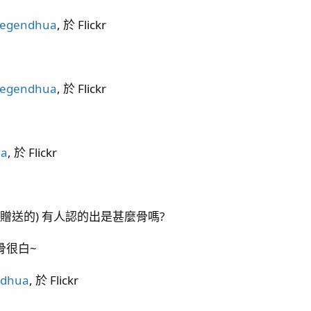
 敲橘子 抓奶嘴 / 刷玻璃 攪底砂
legendhua
, 於 Flickr
 水盆缸
legendhua
, 於 Flickr
ua
, 於 Flickr
贈送的) 有人認的出是甚麼骨嗎?
骨很白~
ndhua
, 於 Flickr
出差歸來 / 哥吉拉