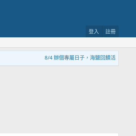
登入
註冊
8/4 辦個專屬日子，海鹽回饋活動，大家趕緊