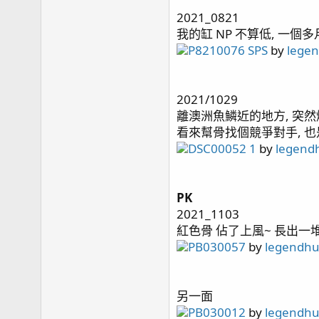
page101 北海道五日遊
2021_0821
page102 久違的更新
我的缸 NP 不算低, 一個多
P8210076 SPS
by
lege
R
kaokaokao
,
bnmza0511
,
clownfish78
and 32 oth
e
a
2021/1029
c
離澳洲魚鱗近的地方, 突然爆
t
看來幫骨找個競爭對手, 
i
DSC00052 1
by
legend
o
n
s
：
PK
2021_1103
紅色骨 佔了上風~ 長出一
PB030057
by
legendh
另一面
PB030012
by
legendh