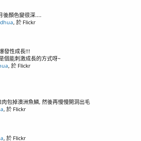
月後顏色變很深....
ndhua
, 於 Flickr
ers
發性成長!!!
也是個能刺激成長的方式呀~
hua
, 於 Flickr
堆肉包掉澳洲魚鱗, 然後再慢慢開洞出毛
ua
, 於 Flickr
ua
, 於 Flickr