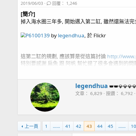
2019/06/03
回覆： 1,246
[簡介]
掉入海水圈三年多, 開始邁入第二缸, 雖然還無法完
P6100139
by
legendhua
, 於 Flickr
這第二缸的規劃, 應該算是從這篇討論
http://www
特別要感謝 扁魚 跟 阿帆 幫忙提了很多會遇到的問
差點忘了還要感謝 海夢老闆 幫我從美國買了些器材回
[魚缸資訊]:
W
legendhua
👑👑💎💎💎
r
四呎側濾缸
文章
6,829
按讚
6,792
i
魚缸尺寸: 120cm * 60cm * 50cm (長*寬*高)
t
主馬:
Kraken DC-6500
SUNPOLE 崧騰 VSR-9000
t
蛋白: Red Sea Reefer Skimmer 600
e
控制: APEX 2016
n
上一頁
1
……
41
42
43
44
45
……
1
造浪:
APEX WAV*1
,
IceCap 3K (橫流造浪)*1
, Ner
b
滴定:
中藍*3
Simalai 4頭滴定 *2 , RedSea 4頭滴定
y