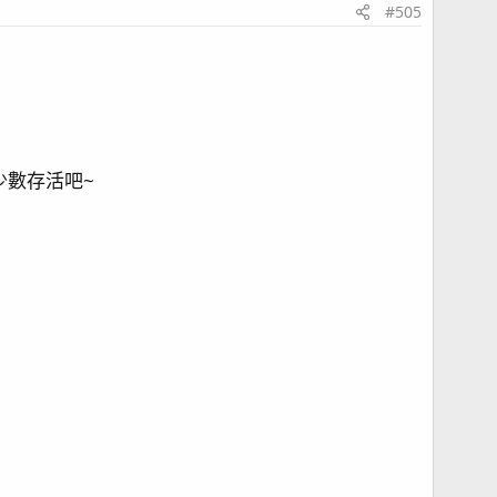
#505
少數存活吧~