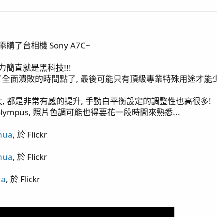
Blade *2
購了台相機 Sony A7C~
碳)
力簡直就是黑科技!!!
全面潰敗的時間點了, 最後可能只有頂級專業特殊用途才能
 pump400)
圍大, 都是非常有感的提升, 手動白平衡設定的調整性也高很多!
ympus, 照片色調可能也得要花一段時間來熟悉...
hua
, 於 Flickr
hua
, 於 Flickr
幼蝦)
ua
, 於 Flickr
設置
爭 (Dino) 結束 / 滿兩個月