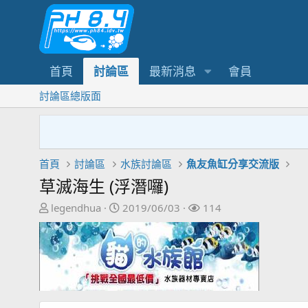
首頁
討論區
最新消息
會員
討論區總版面
首頁
討論區
水族討論區
魚友魚缸分享交流版
草滅海生 (浮潛囉)
主
開
關
legendhua
2019/06/03
114
題
始
注
發
日
者
起
期
人