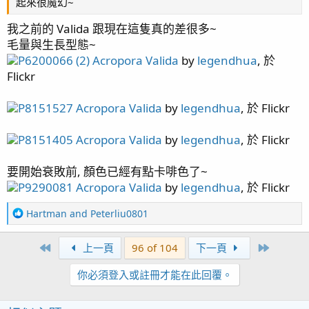
起來很魔幻~
砍完之後
P1300103
by
legendhua
, 於 Flickr
我之前的 Valida 跟現在這隻真的差很多~
毛量與生長型態~
P6200066 (2) Acropora Valida
by
legendhua
, 於
P1300104
by
legendhua
, 於 Flickr
Flickr
P8151527 Acropora Valida
by
legendhua
, 於 Flickr
他們還是靠得很近, 看之後發展, 若是會打架, 很可能要再砍...
P1300095
by
legendhua
, 於 Flickr
P8151405 Acropora Valida
by
legendhua
, 於 Flickr
要開始衰敗前, 顏色已經有點卡啡色了~
P9290081 Acropora Valida
by
legendhua
, 於 Flickr
R
Hartman
and
Peterliu0801
e
a
First
Last
上一頁
96 of 104
下一頁
c
t
你必須登入或註冊才能在此回覆。
i
o
n