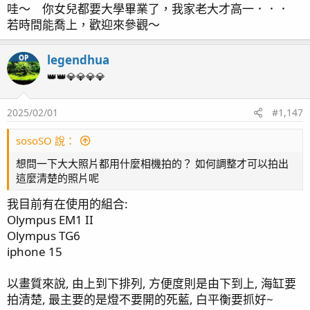
page79 龜殼腦 / 寶石花 / 寄居蟹噴發 / 四年六月/ 水盆缸
哇～ 你女兒都要大學畢業了，我家老大才高一．．．
page80 Top Down Picture / 4.5年歷程 / 魚隻點名
若時間能喬上，歡迎來參觀～
page81 側濾簡介 / 再敲橘子
page82 斷臂殘肢
legendhua
OP
page83 骨融合 / KHA 故障 / 四年八月更新
👑👑💎💎💎💎
page84 維護費用估算
page85 瘦身計畫 / 43地震慘案
2025/02/01
#1,147
page88 持續瘦身 / 震後一個月 / 主峰九叢骨
page89 元素出狀況
sosoSO 說：
page90 出差歸來 / 毛象大兜蟲
想問一下大大照片都用什麼相機拍的？ 如何調整才可以拍出
page91 擁擠
這麼清楚的照片呢
page92 T5 預熱安定器損毀 / 瘦身換血 / 出差過後
page93 2024末之水難 / 2025首發
我目前有在使用的組合:
page96 捱刀
Olympus EM1 II
page97 骨況更新
Olympus TG6
page98 影片更新 / 尋找草缸有緣人 / 巨物移出 / 出差歸
iphone 15
來 / 哥吉拉
page100 加油添醋
以畫質來說, 由上到下排列, 方便度則是由下到上, 海缸要
page101 北海道五日遊
拍清楚, 最主要的是燈不要開的死藍, 白平衡要抓好~
page102 久違的更新