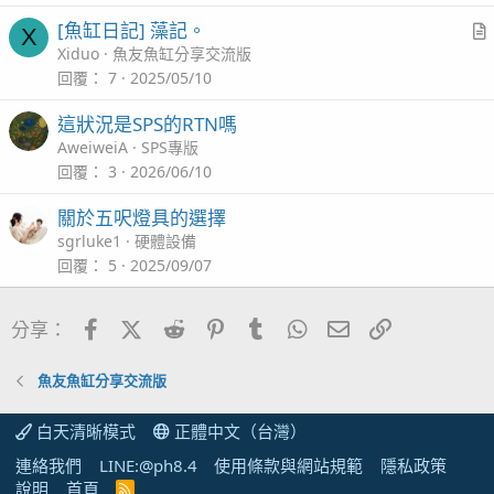
i
[魚缸日記] 藻記。
X
c
r
Xiduo
魚友魚缸分享交流版
l
t
回覆
7
2025/05/10
i
這狀況是SPS的RTN嗎
c
AweiweiA
SPS專版
l
回覆
3
2026/06/10
關於五呎燈具的選擇
sgrluke1
硬體設備
回覆
5
2025/09/07
Facebook
X (Twitter)
Reddit
Pinterest
Tumblr
WhatsApp
電子郵件
連結
分享：
魚友魚缸分享交流版
白天清晰模式
正體中文（台灣）
連絡我們
LINE:@ph8.4
使用條款與網站規範
隱私政策
說明
首頁
R