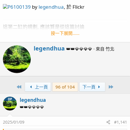
P6100139
by
legendhua
, 於 Flickr
這第二缸的規劃, 應該算是從這篇討論
http://www.ph84.idv.tw/vbb/showthread.php?
按一下展開……
t=342880&page=4
開啟的,
特別要感謝 扁魚 跟 阿帆 幫忙提了很多會遇到的問題及想
W
legendhua
👑👑💎💎💎💎
·
來自
竹北
r
法!
i
差點忘了還要感謝 海夢老闆 幫我從美國買了些器材回
t
來...
t
e
[魚缸資訊]:
n
First
Last
上一頁
96 of 104
下一頁
四呎側濾缸
b
魚缸尺寸: 120cm * 60cm * 50cm (長*寬*高)
y
legendhua
OP
主馬:
Kraken DC-6500
SUNPOLE 崧騰 VSR-9000
蛋白: Red Sea Reefer Skimmer 600
👑👑💎💎💎💎
控制: APEX 2016
造浪:
APEX WAV*1
,
IceCap 3K (橫流造浪)*1
, Nero5*
3
2,
2025/01/09
#1,141
DMP20M*2