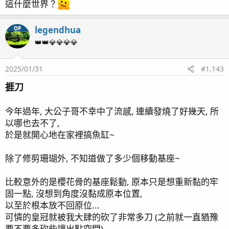
page9 補水設備 / 停電方案 / 蛋白機設置 / 沸石桶設置
這什麼世界？
page10 ORP 與 PH / 白砂清潔工 橘點蝦虎(2)
page11 淨身工廠開張!清潔蝦 / 硬骨記錄(2) / 鼻涕戰爭
legendhua
OP
(Dino) 結束 / 滿兩個月
👑👑💎💎💎💎
page12 Olympus TG-6 小試身手 / green Acropora sp.
(1) / 紅火蟻 / 滿三個月 / 假綿羊蝦幼蝦
2025/01/31
#1,143
page13 燈架規劃 / 白點
page14 沸石桶 / 滿四個月
捱刀
page15 晨間餵食 / 滿五個月
page16 滿半年
今年過年, 大公子哥不幸中了流感, 連續發燒了好幾天, 所
page17 滿七個月 / 新進弟兄 - 公子小丑(1) / KHG & APEX
以哪也去不了,
結合
於是就開心地在家裡搞魚缸~
page18 新進弟兄 - 公子小丑(2) / 新進弟兄 - 公子小丑 (3)
/ 滿八個月更新 / KHG 升級 / 燈具更新
除了修剪珊瑚外, 不知道做了多少個移動基座~
page19 硬骨記錄(3) / NANA(1) / 隱藏區 / 九個月更新
page20 藍眼海金魚陣亡 / 寄居蟹噴發 / 噴發大樓 / 十個
比較意外的是櫻花骨的基座鬆動, 原本只是想重新黏的牢
月更新
固一點, 沒想到角度沒黏成原本位置,
page21 影片紀錄/ 紅奶嘴(1) / 第四種噴發生物 / 榔頭(1) /
以至於根本放不回原位...
Acropora Valida(1) / green Acropora sp.(2)
可憐的皇冠就被我大肆的砍了非常多刀 (之前就一直猶豫
page22 十一個月更新 / 糖果腦(1) / 滿周歲
要不要多砍些讓出點空間)