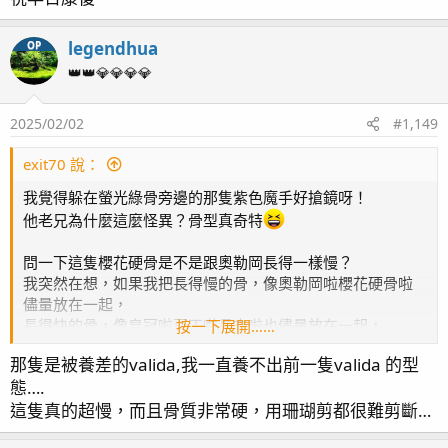
legendhua
OP
👑👑💎💎💎💎
2025/02/02
#1,149
exit70 說：
我覺得躲在螢光綠骨旁邊的那隻紫色魔手好搶鏡呀！
他老兄為什麼這麼怪異？骨型真奇特
問一下這隻櫻花硬骨是不是跟奧勒岡長得一樣慢？
我突然在想，如果我把長得慢的骨，像奧勒岡啦櫻花硬骨啦
儘量放在一起，
長得快的骨，像皇冠啦豆丁啦長支啦也儘量放在一起，
按一下展開……
不知道會不會好一點？
那隻是被養差的valida,我一直養不出前一隻valida 的型
態….
哎真可惜，過年剛好生病，
這隻真的超慢，而且骨質非常硬，用珊瑚剪都很難剪斷…
祝早日康復～