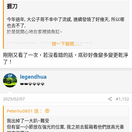
捱刀
今年過年, 大公子哥不幸中了流感, 連續發燒了好幾天, 所以哪
也去不了,
於是就開心地在家裡搞魚缸~
按一下展開……
除了修剪珊瑚外, 不知道做了多少個移動基座~
剛剛又看了一次，若沒看錯的話，底砂好像變多變更乾淨
比較意外的是櫻花骨的基座鬆動, 原本只是想重新黏的牢固一
了！
點, 沒想到角度沒黏成原本位置,
以至於根本放不回原位...
可憐的皇冠就被我大肆的砍了非常多刀 (之前就一直猶豫要不
legendhua
OP
要多砍些讓出點空間)
👑👑💎💎💎💎
已經砍了大約1/3 , 不忍心再砍了, 於是只能砍了櫻花骨兩刀...
2025/02/07
#1,152
ps: 要不是水中黏基座太難操作, 他倆也不用捱這麼多刀~
Peterliu0801 說：
未砍前皇冠與櫻花骨相互間的關係
P1130034 全景
by
legendhua
, 於 Flickr
我出掉了一大趴~難受
但有留一小節放在強光的位置, 我之前去藍箱看他們放高光養