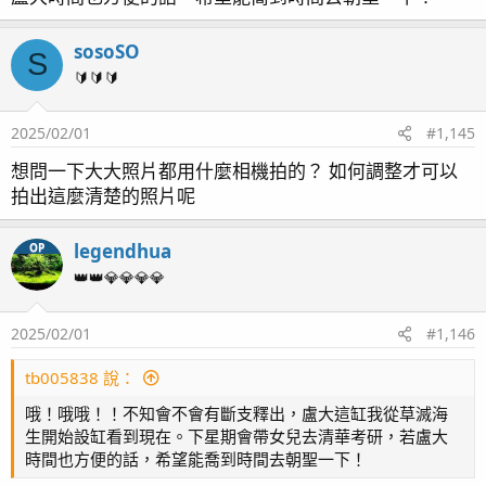
page58 隱藏區/ Acropora sp.生長記錄(3) / 燈光設定
可憐的皇冠就被我大肆的砍了非常多刀 (之前就一直猶豫要不
要多砍些讓出點空間)
page59 紅單包 / 溫度漲停板 / 雷達
sosoSO
S
已經砍了大約1/3 , 不忍心再砍了, 於是只能砍了櫻花骨兩刀...
page60 每日晨間餵食秀 / 金線蝦虎 / Tank
🔰🔰🔰
Update(video) / 虎耳吞扣
ps: 要不是水中黏基座太難操作, 他倆也不用捱這麼多刀~
page61 紅薑
2025/02/01
#1,145
page62 側濾缸系統 / 黃藍雙吊
未砍前皇冠與櫻花骨相互間的關係
page63 紅奶嘴噴精 again
想問一下大大照片都用什麼相機拍的？ 如何調整才可以
P1130034 全景
by
legendhua
, 於 Flickr
page64 橘子也是會受傷
拍出這麼清楚的照片呢
page67 神奇沸石
page68 陽隧足噴發 / 虎耳 / Tank Update(video)
砍完之後
legendhua
OP
page70 大刀一砍 綠長支
P1300103
by
legendhua
, 於 Flickr
👑👑💎💎💎💎
page71 KH走勢 / TG6 再次上場 / 聖金榔頭
page72 Quantum Meter MQ-510
2025/02/01
#1,146
P1300104
by
legendhua
, 於 Flickr
page74 Tank Update(video) / 夜間骨
page75 四年更新
tb005838 說：
page76 KHA 使用狀況更新
他們還是靠得很近, 看之後發展, 若是會打架, 很可能要再砍...
哦！哦哦！！不知會不會有斷支釋出，盧大這缸我從草滅海
page77 硬骨紀錄 皇冠 / 水草缸 / 四年二月更新 / 敲橘子
P1300095
by
legendhua
, 於 Flickr
生開始設缸看到現在。下星期會帶女兒去清華考研，若盧大
抓奶嘴 / 刷玻璃 攪底砂
時間也方便的話，希望能喬到時間去朝聖一下！
page78 四年四月