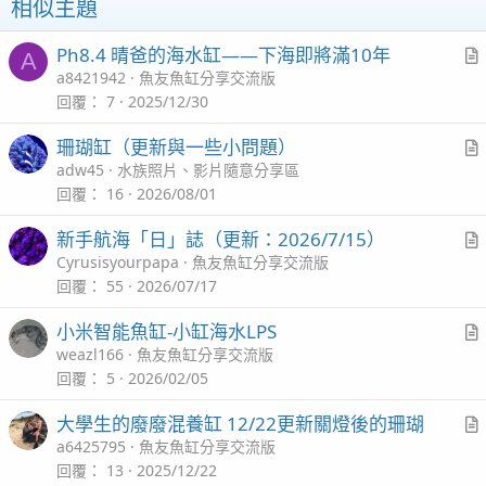
相似主題
s
：
Ph8.4 晴爸的海水缸——下海即將滿10年
A
r
a8421942
魚友魚缸分享交流版
t
回覆
7
2025/12/30
i
珊瑚缸（更新與一些小問題）
c
r
adw45
水族照片、影片隨意分享區
l
t
回覆
16
2026/08/01
i
新手航海「日」誌（更新：2026/7/15）
c
r
Cyrusisyourpapa
魚友魚缸分享交流版
l
t
回覆
55
2026/07/17
i
小米智能魚缸-小缸海水LPS
c
r
weazl166
魚友魚缸分享交流版
l
t
回覆
5
2026/02/05
i
大學生的廢廢混養缸 12/22更新關燈後的珊瑚
c
r
a6425795
魚友魚缸分享交流版
l
t
回覆
13
2025/12/22