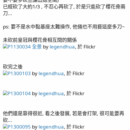
page23 綠長支(1) / 硬骨記錄(4)
已經砍了大約1/3 , 不忍心再砍了, 於是只能砍了櫻花骨兩
page24 一年一個月更新 / HANNA HI736 (PO4蛋機) /
刀...
Simalai 4頭滴定 / 造流說明 / 藍腳寄居蟹(1)
page25 橘子 / 美國草莓陣亡
ps: 要不是水中黏基座太難操作, 他倆也不用捱這麼多刀~
page26 藍腳寄居蟹(2) / 新進弟兄 - 公子小丑(4)
page27 一年兩個月更新 / 生物記錄
未砍前皇冠與櫻花骨相互間的關係
page28 一年三個月更新 / 鈕扣心得
P1130034 全景
by
legendhua
, 於 Flickr
page29 一年四個月 / 一年五個月 / 食藻螺噴卵
page31 一年半 / 骨綠色 / 一年七個月
page32 一年八個月更新 / 魚缸邊條 / 一年九個月更新 /
砍完之後
陽隧足噴發
P1300103
by
legendhua
, 於 Flickr
page33 紅奶嘴成長記錄(2) / 一年十個月更新 / UNI700
損壞 / APEX Energy8
page34 糖果腦記錄(2) / 一年十一個月更新 / APEX WAV
P1300104
by
legendhua
, 於 Flickr
罷工 / APEX EB832 不供電 / Kraken DC-6500 金屬墊片
破掉
page35 TG6 / AI Nero5
他們還是靠得很近, 看之後發展, 若是會打架, 很可能要再
page36 浮淺
砍...
page37 燈罩改版 / KHA粉墨登場 / 燈具斷軸
P1300095
by
legendhua
, 於 Flickr