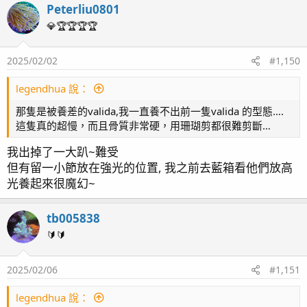
Peterliu0801
💎🏆🏆🏆🏆
2025/02/02
#1,150
legendhua 說：
那隻是被養差的valida,我一直養不出前一隻valida 的型態….
這隻真的超慢，而且骨質非常硬，用珊瑚剪都很難剪斷…
我出掉了一大趴~難受
但有留一小節放在強光的位置, 我之前去藍箱看他們放高
光養起來很魔幻~
tb005838
🔰🔰
2025/02/06
#1,151
legendhua 說：