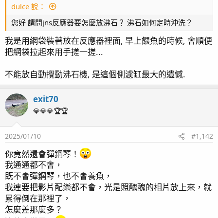
dulce 說：
滴定:
中藍*3
Simalai 4頭滴定 *2 , RedSea 4頭滴定 *1
監測:
KHG
KHA
您好 請問jns反應器要怎麼放沸石？ 沸石如何定時沖洗？
燈具:
AD2 T5*2
, AI 52HD*3,
HME Block2*1
, AI Blade
*2
我是用網袋裝著放在反應器裡面, 早上餵魚的時候, 會順便
藻桶: Tunze 3181
把網袋拉起來用手搓一搓...
沸石桶: HC 外置式超音波沸石桶
反應器: AQUA MEDI multi reactor S (GFO & 活性碳)
不能放自動攪動沸石機, 是這個側濾缸最大的遺憾.
溫控: 分離式冷水機
生物系統: AquaForest
exit70
停電方案: UPS (APC BE550G) + 打氣機 (Ehiem air
💎💎💎🏆🏆
pump400)
2025/01/10
#1,142
[文章聯結]
你竟然還會彈鋼琴！
page1 啟動
我通通都不會，
page4 除水面油墨 - WAV設定
既不會彈鋼琴，也不會養魚，
page6 魚蝦資料登入 / 橘點蝦虎(1)
我連要把影片配樂都不會，光是照醜醜的相片放上來，就
page7 硬骨記錄(1) / 鼻涕戰爭 / 加菜囉!(假綿羊蝦幼蝦)
累得倒在那裡了，
page8 食藻蟹 / 滿月更新 / 一夜白頭
怎麼差那麼多？