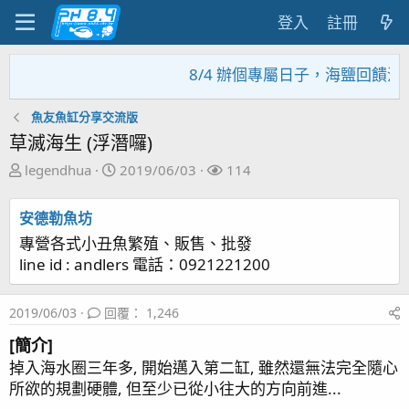
登入
註冊
8/4 辦個專屬日子，海鹽回饋活動
魚友魚缸分享交流版
草滅海生 (浮潛囉)
主
開
關
legendhua
2019/06/03
114
題
始
注
發
日
者
安德勒魚坊
起
期
專營各式小丑魚繁殖、販售、批發
人
line id : andlers 電話：0921221200
2019/06/03
回覆： 1,246
[簡介]
掉入海水圈三年多, 開始邁入第二缸, 雖然還無法完全隨心
所欲的規劃硬體, 但至少已從小往大的方向前進...