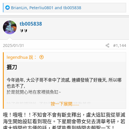
page38 KHA & KHG / 兩年三個月
R
BrianLin
,
Peterliu0801
and
tb005838
page39 魚隻點名 / 黃金蝦虎遇難
e
page41 珊瑚骨 / Tunze 3181 藻桶
a
page42 魚隻損失 / 雙蛙之舞
tb005838
c
page43 Sony A7C / 雙骨PK戰
t
🔰🔰
page44 近況影片/ 五爪貝的劫難 / 紅奶嘴海葵噴精 / 珊瑚
i
o
打架
2025/01/31
#1,144
n
page45 草莓蛋糕
s
page46 奶嘴再分裂 / T5 預熱安定器損毀 / 粉藍登場
：
legendhua 說：
page47 垃圾海葵去除方案
捱刀
page48 橘子 / 花園鰻
page49 鈕扣起泡 - 日出櫻花 / 缸內近況
今年過年, 大公子哥不幸中了流感, 連續發燒了好幾天, 所以哪
page50 榔頭珊瑚
也去不了,
page51 微量元素 / 影片
於是就開心地在家裡搞魚缸~
page52 珊瑚打架 / 綠長支
page53 再遊小琉球~
按一下展開……
除了修剪珊瑚外, 不知道做了多少個移動基座~
page54 Olympus TG6 / 綠長支倒塌
page55 三年三個月
哦！哦哦！！不知會不會有斷支釋出，盧大這缸我從草滅
比較意外的是櫻花骨的基座鬆動, 原本只是想重新黏的牢固一
page56 餵食 / 新片上架 / 草莓蛋糕(2) / 榔頭珊瑚(2)
海生開始設缸看到現在。下星期會帶女兒去清華考研，若
點, 沒想到角度沒黏成原本位置,
page57 紅薑 / 拆骨
盧大時間也方便的話，希望能喬到時間去朝聖一下！
以至於根本放不回原位...