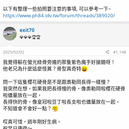
最後編輯：
2026/02/10
以下有整理一些拍照要注意的事項, 可以參考一下~
https://www.ph84.idv.tw/forum/threads/389020/
R
kaokaokao
,
bnmza0511
,
clownfish78
and 32 others
e
a
exit70
c
💎💎💎🏆🏆
t
i
o
2025/02/02
#1,148
n
s
我覺得躲在螢光綠骨旁邊的那隻紫色魔手好搶鏡呀！
：
他老兄為什麼這麼怪異？骨型真奇特
問一下這隻櫻花硬骨是不是跟奧勒岡長得一樣慢？
我突然在想，如果我把長得慢的骨，像奧勒岡啦櫻花硬骨
啦儘量放在一起，
長得快的骨，像皇冠啦豆丁啦長支啦也儘量放在一起，
不知道會不會好一點？
哎真可惜，過年剛好生病，
祝早日康復～