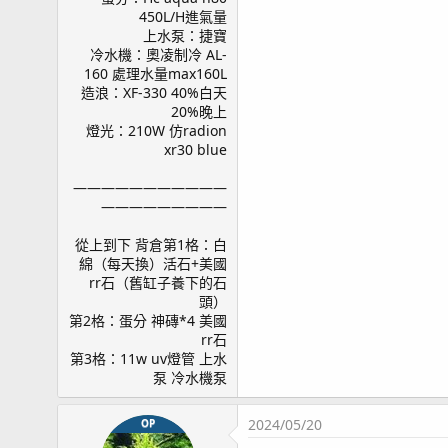
page12 Olympus TG-6 小試身手 / green Acrop
450L/H進氣量
page13 燈架規劃 / 白點
上水泵：捷寶
page14 沸石桶 / 滿四個月
冷水機：奧凌制冷 AL-
160 處理水量max160L
page15 晨間餵食 / 滿五個月
造浪：XF-330 40%白天
page16 滿半年
20%晚上
page17 滿七個月 / 新進弟兄 - 公子小丑(1) / KHG &
燈光：210W 仿radion
page18 新進弟兄 - 公子小丑(2) / 新進弟兄 - 公子小
xr30 blue
page19 硬骨記錄(3) / NANA(1) / 隱藏區 / 九個月
———————————
page20 藍眼海金魚陣亡 / 寄居蟹噴發 / 噴發大樓 
—————————
page21 影片紀錄/ 紅奶嘴(1) / 第四種噴發生物 / 榔頭(1) / A
page22 十一個月更新 / 糖果腦(1) / 滿周歲
從上到下 背倉第1格：白
page23 綠長支(1) / 硬骨記錄(4)
綿（每天換）活石+美國
page24 一年一個月更新 / HANNA HI736 (PO4蛋機
rr石（舊缸子養下的石
頭）
page25 橘子 / 美國草莓陣亡
第2格：蛋分 神磚*4 美國
page26 藍腳寄居蟹(2) / 新進弟兄 - 公子小丑(4)
rr石
page27 一年兩個月更新 / 生物記錄
第3格：11w uv燈管 上水
page28 一年三個月更新 / 鈕扣心得
泵 冷水機泵
page29 一年四個月 / 一年五個月 / 食藻螺噴卵
page31 一年半 / 骨綠色 / 一年七個月
2024/05/20
OP
page32 一年八個月更新 / 魚缸邊條 / 一年九個月