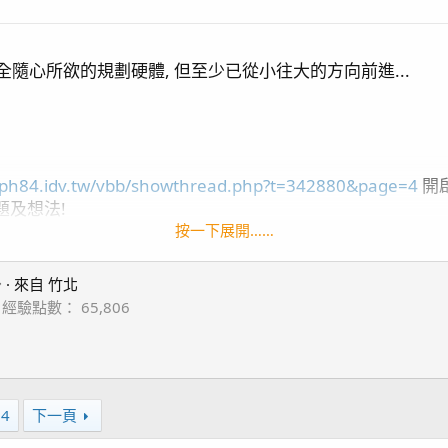
全隨心所欲的規劃硬體, 但至少已從小往大的方向前進...
.ph84.idv.tw/vbb/showthread.php?t=342880&page=4
開啟
題及想法!
來...
按一下展開……

·
來自
竹北
經驗點數
65,806
04
下一頁
o5*
3
2, DMP20M*2
 *1