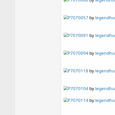
page77 硬骨紀錄 皇冠 / 水草缸 / 四年二月更新 /
page78 四年四月
page79 龜殼腦 / 寶石花 / 寄居蟹噴發 / 四年六月/
P7070057
by
legendh
page80 Top Down Picture / 4.5年歷程 / 魚隻點名
page81 側濾簡介 / 再敲橘子
page82 斷臂殘肢
P7070091
by
legendh
page83 骨融合 / KHA 故障 / 四年八月更新
page84 維護費用估算
page85 瘦身計畫 / 43地震慘案
P7070094
by
legendh
page88 持續瘦身 / 震後一個月 / 主峰九叢骨
page89 元素出狀況
page90 出差歸來 / 毛象大兜蟲
P7070118
by
legendh
page91 擁擠
page92 T5 預熱安定器損毀 / 瘦身換血 / 出差過後
page93 2024末之水難 / 2025首發
P7070104
by
legendh
page96 捱刀
page97 骨況更新
P7070114
by
legendh
page98 影片更新 / 尋找草缸有緣人 / 巨物移出 / 
page100 加油添醋