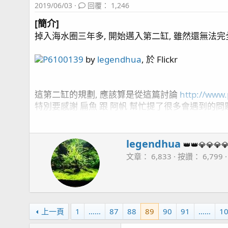
2019/06/03
回覆： 1,246
[簡介]
掉入海水圈三年多, 開始邁入第二缸, 雖然還無法完
P6100139
by
legendhua
, 於 Flickr
這第二缸的規劃, 應該算是從這篇討論
http://www
特別要感謝 扁魚 跟 阿帆 幫忙提了很多會遇到的問
差點忘了還要感謝 海夢老闆 幫我從美國買了些器材回
[魚缸資訊]:
W
legendhua
👑👑💎💎💎
r
四呎側濾缸
文章
6,833
按讚
6,799
i
魚缸尺寸: 120cm * 60cm * 50cm (長*寬*高)
t
主馬:
Kraken DC-6500
SUNPOLE 崧騰 VSR-9000
t
蛋白: Red Sea Reefer Skimmer 600
e
控制: APEX 2016
n
上一頁
1
……
87
88
89
90
91
……
1
造浪:
APEX WAV*1
,
IceCap 3K (橫流造浪)*1
, Ner
b
滴定:
中藍*3
Simalai 4頭滴定 *2 , RedSea 4頭滴定
y