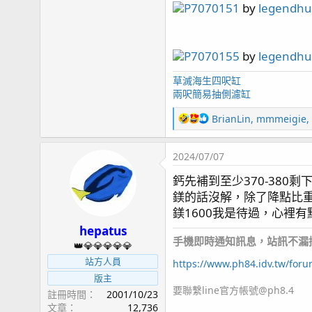
page101 北海道五日遊
P7070151
by
legendh
page102 久違的更新
P7070155
by
legendh
R
kaokaokao
,
bnmza0511
,
clownfish78
and 32 oth
e
草滅海生四呎缸
a
兩呎簡易抽側濾缸
c
t
R
BrianLin
,
mmmeigie
,
i
e
o
a
2024/07/07
n
c
s
t
鈣先補到至少370-380
：
i
鎂的話沒解，除了降點比
o
n
鎂1600我是待過，心裡
s
hepatus
：
手機即時通知訊息，站訊不漏接，a
👑💎💎💎💎💎
站方人員
https://www.ph84.idv.tw/for
版主
要聯繫line官方帳號@ph8.4
註冊時間
2001/10/23
文章
12,736