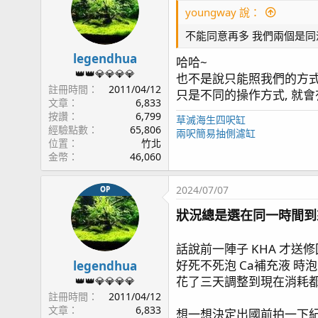
youngway 說：
page33 紅奶嘴成長記錄(2) / 一年十個月更新 / UNI70
page34 糖果腦記錄(2) / 一年十一個月更新 / APEX W
不能同意再多 我們兩個是同
page35 TG6 / AI Nero5
legendhua
page36 浮淺
哈哈~
👑👑💎💎💎💎
page37 燈罩改版 / KHA粉墨登場 / 燈具斷軸
也不是說只能照我們的方式
註冊時間
2011/04/12
page38 KHA & KHG / 兩年三個月
只是不同的操作方式, 就會
文章
6,833
page39 魚隻點名 / 黃金蝦虎遇難
按讚
6,799
草滅海生四呎缸
page41 珊瑚骨 / Tunze 3181 藻桶
經驗點數
65,806
兩呎簡易抽側濾缸
page42 魚隻損失 / 雙蛙之舞
位置
竹北
金幣
46,060
page43 Sony A7C / 雙骨PK戰
page44 近況影片/ 五爪貝的劫難 / 紅奶嘴海葵噴精
2024/07/07
OP
page45 草莓蛋糕
page46 奶嘴再分裂 / T5 預熱安定器損毀 / 粉藍登
狀況總是選在同一時間到
page47 垃圾海葵去除方案
page48 橘子 / 花園鰻
話說前一陣子 KHA 才送
page49 鈕扣起泡 - 日出櫻花 / 缸內近況
好死不死泡 Ca補充液 時
legendhua
page50 榔頭珊瑚
花了三天調整到現在消耗都還
👑👑💎💎💎💎
page51 微量元素 / 影片
註冊時間
2011/04/12
page52 珊瑚打架 / 綠長支
文章
6,833
想一想決定出國前拍一下紀錄