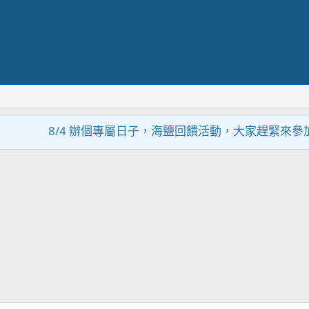
8/4 辦個專屬日子，海鹽回饋活動，大家趕緊來參加~~~