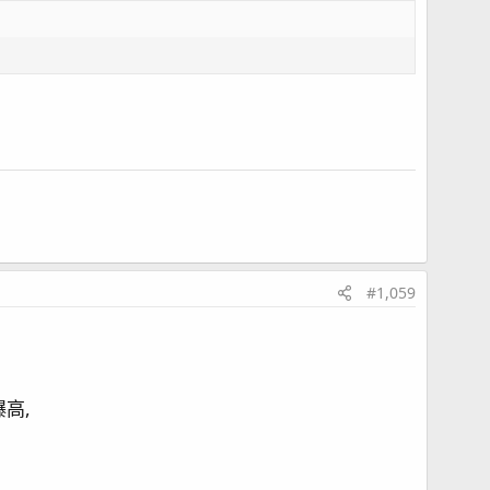
墊片破掉
#1,059
高,