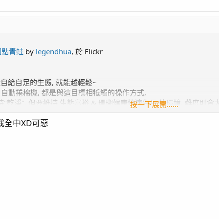
Blade *2
 圓點青蛙
by
legendhua
, 於 Flickr
碳)
自給自足的生態, 就能越輕鬆~
 pump400)
, 自動捲棉機, 都是與這目標相牴觸的操作方式,
乾淨", 但要維持 生態富裕 & 珊瑚健康快速生長 的環境, 難度則會
按一下展開……
 我全中XD可惡
 甚至覺得低NP就代表水質沒問題, 其實這件事錯得離譜!
低NP才是比較關鍵的因素, 而到達低NP, 也只是把骨養好的要素之一
幼蝦)
設置
爭 (Dino) 結束 / 滿兩個月