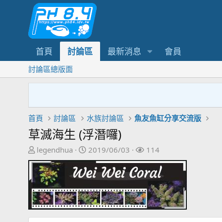
首頁
討論區
最新消息
會員
討論區總版面
首頁
討論區
水族討論區
魚友魚缸分享交流版
草滅海生 (浮潛囉)
主
開
關
legendhua
2019/06/03
114
題
始
注
發
日
者
起
期
人