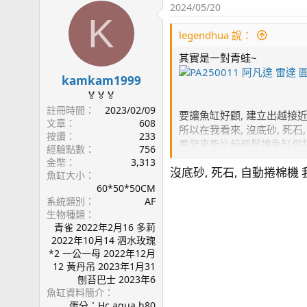
2024/05/20
監測:
KHG
KHA
K
燈具:
AD2 T5*2
, AI 52HD*3,
HME Block2*1
, AI 
legendhua 說：
藻桶: Tunze 3181
沸石桶: HC 外置式超音波沸石桶
其實是一對青蛙~
PA250011 阿凡達 雷達
反應器: AQUA MEDI multi reactor S (GFO & 活性
kamkam1999
溫控: 分離式冷水機
🏅🏅🏅
生物系統: AquaForest
註冊時間
2023/02/09
要讓魚缸好顧, 建立出越接近
停電方案: UPS (APC BE550G) + 打氣機 (Ehiem air
文章
608
所以在我看來, 沒底砂, 死石
按讚
233
看起來能比較輕鬆讓魚缸保持"
經驗點數
756
金幣
3,313
[文章聯結]
沒底砂, 死石, 自動捲棉機
很多人把低NP當作終極目標,
魚缸大小
page1 啟動
如何能讓系統生態健全的達到
60*50*50CM
page4 除水面油墨 - WAV設定
系統類別
AF
還有其他很多要留意的因素.
生物種類
page6 魚蝦資料登入 / 橘點蝦虎(1)
青雀 2022年2月16 多莉
page7 硬骨記錄(1) / 鼻涕戰爭 / 加菜囉!(假綿羊蝦
2022年10月14 泗水玫瑰
page8 食藻蟹 / 滿月更新 / 一夜白頭
*2 一公一母 2022年12月
page9 補水設備 / 停電方案 / 蛋白機設置 / 沸石桶
12 黃丹吊 2023年1月31
page10 ORP 與 PH / 白砂清潔工 橘點蝦虎(2)
刨苔巴士 2023年6
魚缸資料簡介
page11 淨身工廠開張!清潔蝦 / 硬骨記錄(2) / 鼻涕戰
蛋分：Hc aqua h80