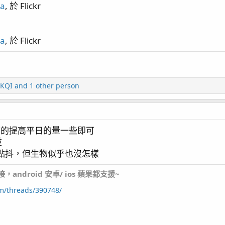
ua
, 於 Flickr
ua
, 於 Flickr
ers
KQI
and 1 other person
剩下的提高平日的量一些即可
重
有點抖，但生物似乎也沒怎樣
ndroid 安卓/ ios 蘋果都支援~
um/threads/390748/