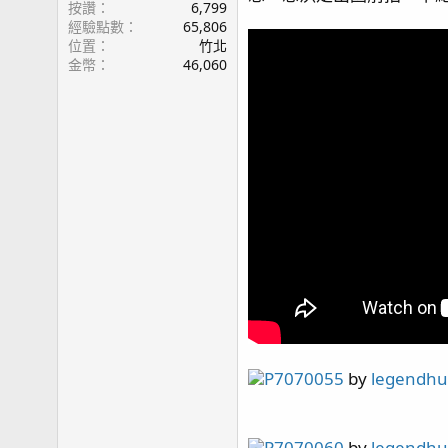
page53 再遊小琉球~
按讚
6,799
經驗點數
65,806
page54 Olympus TG6 / 綠長支倒塌
位置
竹北
page55 三年三個月
金幣
46,060
page56 餵食 / 新片上架 / 草莓蛋糕(2) / 榔頭珊瑚(2
page57 紅薑 / 拆骨
page58 隱藏區/ Acropora sp.生長記錄(3) / 燈光
page59 紅單包 / 溫度漲停板 / 雷達
page60 每日晨間餵食秀 / 金線蝦虎 / Tank Update(
page61 紅薑
page62 側濾缸系統 / 黃藍雙吊
page63 紅奶嘴噴精 again
page64 橘子也是會受傷
page67 神奇沸石
page68 陽隧足噴發 / 虎耳 / Tank Update(video)
page70 大刀一砍 綠長支
page71 KH走勢 / TG6 再次上場 / 聖金榔頭
page72 Quantum Meter MQ-510
P7070055
by
legendh
page74 Tank Update(video) / 夜間骨
page75 四年更新
page76 KHA 使用狀況更新
P7070060
by
legendh