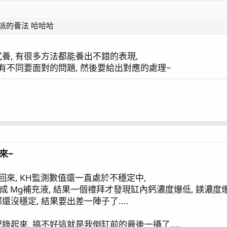
0 損壞 / APEX Energy8
AV 罷工 / APEX EB832 不供電 / Kraken DC-6500 金屬
派的養法 哈哈哈
養, 有很多方法都能養出不錯的表現,
有不同要面對的問題, 然後要給出對應的處理~
 / 珊瑚打架
場
來~
修回來, KH監測數值還一直處於不穩定中,
泡成 Mg補充液, 結果一個禮拜才發現缸內鈣濃度爆低, 鎂濃度爆
沒穩定, 結果要出差一陣子了....
起來, 搞不好這就是我倒缸前的最後一攝了....