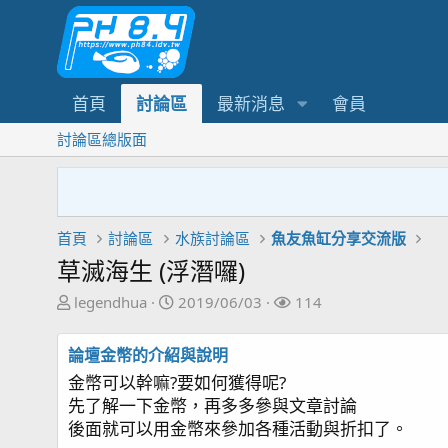
首頁
討論區
最新消息
會員
討論區總版面
首頁
討論區
水族討論區
魚友魚缸分享交流版
草滅海生 (浮潛囉)
主
開
關
legendhua
2019/06/03
114
題
始
注
發
日
者
論壇金幣的介紹與說明
起
期
金幣可以幹嘛?要如何獲得呢?
人
先了解一下金幣，再多多參與文章討論
後面就可以用金幣來參加各種活動與折扣了。