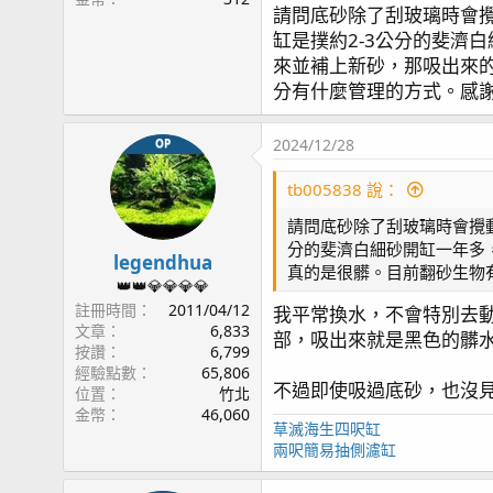
page52 珊瑚打架 / 綠長支
請問底砂除了刮玻璃時會
page53 再遊小琉球~
缸是撲約2-3公分的斐濟
玻璃上大部分都是刮下會成粉
page54 Olympus TG6 / 綠長支倒塌
來並補上新砂，那吸出來的
偏偏這些藻會讓魚缸顯得很髒
page55 三年三個月
分有什麼管理的方式。感
所以我都會刻意用磁刷在剛形成
page56 餵食 / 新片上架 / 草莓蛋糕(2) / 榔頭珊瑚(2
page57 紅薑 / 拆骨
攪動多了, 也沒觀察到魚隻
2024/12/28
OP
page58 隱藏區/ Acropora sp.生長記錄(3) / 燈光
底砂真的不是甚麼洪水猛獸,
page59 紅單包 / 溫度漲停板 / 雷達
tb005838 說：
page60 每日晨間餵食秀 / 金線蝦虎 / Tank Update(
請問底砂除了刮玻璃時會攪
page61 紅薑
分的斐濟白細砂開缸一年多
page62 側濾缸系統 / 黃藍雙吊
legendhua
真的是很髒。目前翻砂生物有
page63 紅奶嘴噴精 again
👑👑💎💎💎💎
註冊時間
2011/04/12
page64 橘子也是會受傷
我平常換水，不會特別去動
文章
6,833
page67 神奇沸石
部，吸出來就是黑色的髒
按讚
6,799
page68 陽隧足噴發 / 虎耳 / Tank Update(video)
經驗點數
65,806
page70 大刀一砍 綠長支
不過即使吸過底砂，也沒見
位置
竹北
page71 KH走勢 / TG6 再次上場 / 聖金榔頭
金幣
46,060
草滅海生四呎缸
page72 Quantum Meter MQ-510
兩呎簡易抽側濾缸
page74 Tank Update(video) / 夜間骨
page75 四年更新