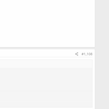
墊片破掉
#1,108