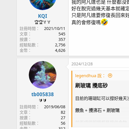
我的阿凡達也是 什麼都沒
page32 一年八個月更新 / 魚缸邊條 / 一年九個月
好在脫完過幾天基本就確
page33 紅奶嘴成長記錄(2) / 一年十個月更新 / UNI70
只是阿凡達要修復長回來好
KQI
page34 糖果腦記錄(2) / 一年十一個月更新 / APEX W
真的會修復嗎
🏆🏆🏅🏅
page35 TG6 / AI Nero5
註冊時間
2021/10/11
page36 浮淺
文章
545
page37 燈罩改版 / KHA粉墨登場 / 燈具斷軸
按讚
357
page38 KHA & KHG / 兩年三個月
經驗點數
2,756
金幣
4,626
page39 魚隻點名 / 黃金蝦虎遇難
page41 珊瑚骨 / Tunze 3181 藻桶
2024/12/28
page42 魚隻損失 / 雙蛙之舞
page43 Sony A7C / 雙骨PK戰
legendhua 說：
page44 近況影片/ 五爪貝的劫難 / 紅奶嘴海葵噴精
page45 草莓蛋糕
刷玻璃 攪底砂
page46 奶嘴再分裂 / T5 預熱安定器損毀 / 粉藍登
tb005838
page47 垃圾海葵去除方案
目前的珊瑚缸可以撐好幾天沒
🔰🔰
page48 橘子 / 花園鰻
註冊時間
2019/06/08
餵魚 + 攪沸石 + 刷玻璃
page49 鈕扣起泡 - 日出櫻花 / 缸內近況
文章
82
page50 榔頭珊瑚
按讚
27
前兩項很明顯都是提供食物,
經驗點數
56
page51 微量元素 / 影片
也提供食物的功效~
金幣
312