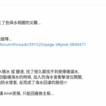
 敲橘子 抓奶嘴 / 刷玻璃 攪底砂
 水盆缸
發生了些與水相關的災難...
障...
w/forum/threads/391525/page-3#post-3840471
積水 或 鹽渣, 找了很久都找不到是哪邊漏水,
自動補海水的時候, 加入的海水會衝擊液位開關,
水管套, 反而成了海水回灌的路徑!!!
 KHA受損, 只能回廠換主板...
出差歸來 / 哥吉拉