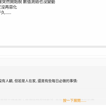
做突然開始脫 數值測過也沒變動
更新 / 陽隧足噴發
定沒再惡化
0 損壞 / APEX Energy8
久……
AV 罷工 / APEX EB832 不供電 / Kraken DC-6500 金屬
 / 珊瑚打架
場
有人顧, 但若是人在家, 還是有些每日必做的事情:
按一下展開……
 而第三項表面上是讓玻璃保持乾淨, 背後則是想著混濁的粉塵,