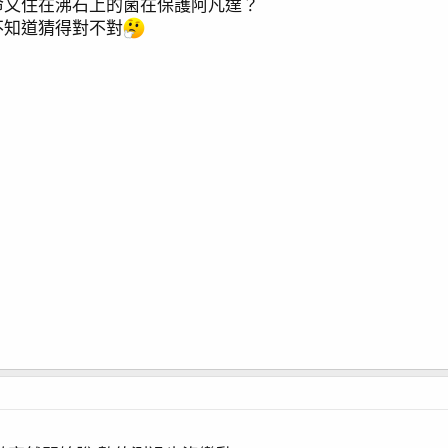
命又住在沸石上的菌在保護阿凡達？
爭 (Dino) 結束 / 滿兩個月
不知道猜得對不對
ora sp.(1) / 紅火蟻 / 滿三個月 / 假綿羊蝦幼蝦
 APEX 結合
丑 (3) / 滿八個月更新 / KHG 升級 / 燈具更新
更新
/ 十個月更新
cropora Valida(1) / green Acropora sp.(2)
) / Simalai 4頭滴定 / 造流說明 / 藍腳寄居蟹(1)