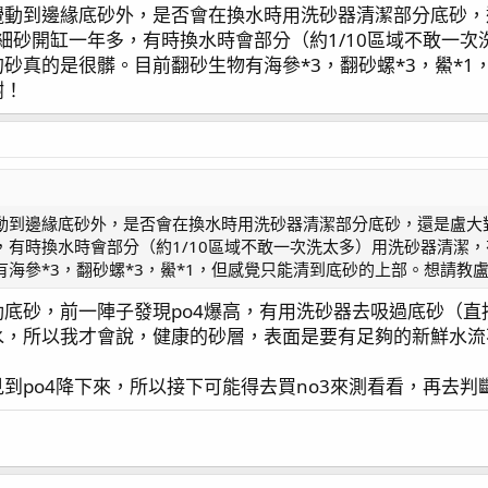
攪動到邊緣底砂外，是否會在換水時用洗砂器清潔部分底砂，
白細砂開缸一年多，有時換水時會部分（約1/10區域不敢一
塵類的藻, 玻璃與底砂交接的區域,則是會形成比較不好刮偏硬的藻,
砂真的是很髒。目前翻砂生物有海參*3，翻砂螺*3，鱟*
很難看, 要是留久了, 甚至要靠刮刀來清除,
謝！
時就去刮除, 此時就會攪動底砂!!!
)
或是珊瑚出現甚麼異樣, 所以這就成了每日必備程序了~
設定
 操作得宜, 能讓你的系統更穩定且富饒~
video) / 虎耳吞扣
動到邊緣底砂外，是否會在換水時用洗砂器清潔部分底砂，還是盧大對
，有時換水時會部分（約1/10區域不敢一次洗太多）用洗砂器清潔
海參*3，翻砂螺*3，鱟*1，但感覺只能清到底砂的上部。想請教
底砂，前一陣子發現po4爆高，有用洗砂器去吸過底砂（
水，所以我才會說，健康的砂層，表面是要有足夠的新鮮水流
到po4降下來，所以接下可能得去買no3來測看看，再去判