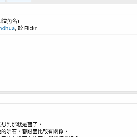
 *1
Blade *2
知道魚名)
endhua
, 於 Flickr
碳)
 pump400)
，
幼蝦)
能想到那就是菌了，
設置
搓的沸石，都跟菌比較有關係，