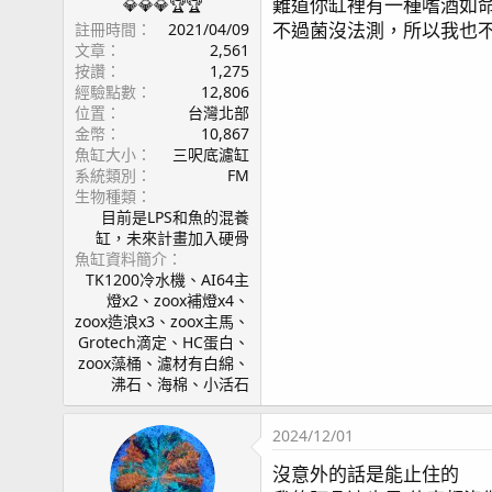
難道你缸裡有一種嗜酒如
page11 淨身工廠開張!清潔蝦 / 硬骨記錄(2) / 鼻涕戰
💎💎💎🏆🏆
不過菌沒法測，所以我也
註冊時間
2021/04/09
page12 Olympus TG-6 小試身手 / green Acrop
文章
2,561
page13 燈架規劃 / 白點
按讚
1,275
page14 沸石桶 / 滿四個月
經驗點數
12,806
page15 晨間餵食 / 滿五個月
位置
台灣北部
page16 滿半年
金幣
10,867
魚缸大小
三呎底濾缸
page17 滿七個月 / 新進弟兄 - 公子小丑(1) / KHG &
系統類別
FM
page18 新進弟兄 - 公子小丑(2) / 新進弟兄 - 公子小
生物種類
page19 硬骨記錄(3) / NANA(1) / 隱藏區 / 九個月
目前是LPS和魚的混養
page20 藍眼海金魚陣亡 / 寄居蟹噴發 / 噴發大樓 
缸，未來計畫加入硬骨
page21 影片紀錄/ 紅奶嘴(1) / 第四種噴發生物 / 榔頭(1) / A
魚缸資料簡介
TK1200冷水機、AI64主
page22 十一個月更新 / 糖果腦(1) / 滿周歲
燈x2、zoox補燈x4、
page23 綠長支(1) / 硬骨記錄(4)
zoox造浪x3、zoox主馬、
page24 一年一個月更新 / HANNA HI736 (PO4蛋機
Grotech滴定、HC蛋白、
page25 橘子 / 美國草莓陣亡
zoox藻桶、濾材有白綿、
page26 藍腳寄居蟹(2) / 新進弟兄 - 公子小丑(4)
沸石、海棉、小活石
page27 一年兩個月更新 / 生物記錄
page28 一年三個月更新 / 鈕扣心得
2024/12/01
page29 一年四個月 / 一年五個月 / 食藻螺噴卵
沒意外的話是能止住的
page31 一年半 / 骨綠色 / 一年七個月