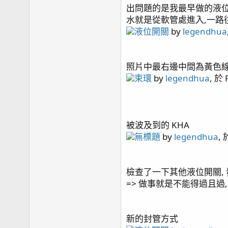
page100 加油添醋
出問題的是我最早做的液
page101 北海道五日遊
水就是從軟管處進入,一路往後
page102 久違的更新
液位開關
by
legendhua
R
kaokaokao
,
bnmza0511
,
clownfish78
and 32 oth
照片中最右邊中間為黃色線
e
束環
by
legendhua
, 於 F
a
c
t
i
o
被波及到的 KHA
n
無標題
by
legendhua
, 
s
：
檢查了一下其他液位開關, 
=> 做事就是不能得過且過,
新的封管方式