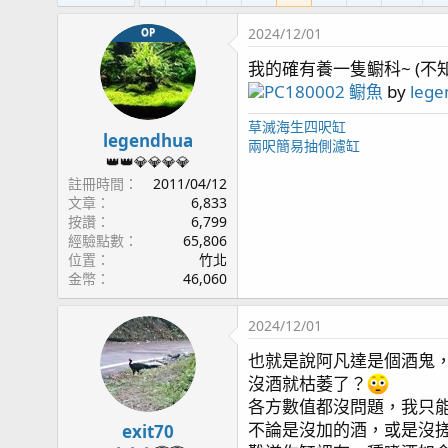
滴定:
中藍*3
Simalai 4頭滴定 *2 , RedSea 4頭滴定
y
2024/12/01
OP
監測:
KHG
KHA
燈具:
AD2 T5*2
, AI 52HD*3,
HME Block2*1
, AI 
我的確有養一隻鳚科~ (不
藻桶: Tunze 3181
PC180002 鳚魚
by
leg
沸石桶: HC 外置式超音波沸石桶
草滅海生四呎缸
反應器: AQUA MEDI multi reactor S (GFO & 活性
legendhua
兩呎簡易抽側濾缸
溫控: 分離式冷水機
👑👑💎💎💎💎
生物系統: AquaForest
註冊時間
2011/04/12
停電方案: UPS (APC BE550G) + 打氣機 (Ehiem air
文章
6,833
按讚
6,799
經驗點數
65,806
位置
竹北
[文章聯結]
金幣
46,060
page1 啟動
page4 除水面油墨 - WAV設定
2024/12/01
page6 魚蝦資料登入 / 橘點蝦虎(1)
也就是說阿凡達是個酒鬼
page7 硬骨記錄(1) / 鼻涕戰爭 / 加菜囉!(假綿羊蝦
沒酒就枯萎了？
page8 食藻蟹 / 滿月更新 / 一夜白頭
各方數值都沒問題，我只
page9 補水設備 / 停電方案 / 蛋白機設置 / 沸石桶
不論是沒加的酒，或是沒
page10 ORP 與 PH / 白砂清潔工 橘點蝦虎(2)
exit70