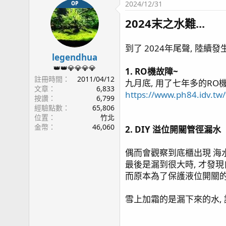
2024/12/31
OP
page76 KHA 使用狀況更新
2024末之水難...
page77 硬骨紀錄 皇冠 / 水草缸 / 四年二月更新 /
page78 四年四月
page79 龜殼腦 / 寶石花 / 寄居蟹噴發 / 四年六月/
到了 2024年尾聲, 陸續
page80 Top Down Picture / 4.5年歷程 / 魚隻點名
legendhua
page81 側濾簡介 / 再敲橘子
👑👑💎💎💎💎
1. RO機故障~
page82 斷臂殘肢
註冊時間
2011/04/12
九月底, 用了七年多的RO機故
文章
6,833
page83 骨融合 / KHA 故障 / 四年八月更新
https://www.ph84.idv.t
按讚
6,799
page84 維護費用估算
經驗點數
65,806
page85 瘦身計畫 / 43地震慘案
位置
竹北
page88 持續瘦身 / 震後一個月 / 主峰九叢骨
金幣
46,060
2. DIY 溢位開關管徑漏水
page89 元素出狀況
page90 出差歸來 / 毛象大兜蟲
偶而會觀察到底櫃出現 海水
page91 擁擠
最後是漏到很大時, 才發現
page92 T5 預熱安定器損毀 / 瘦身換血 / 出差過後
而原本為了保護液位開關的防
page93 2024末之水難 / 2025首發
page96 捱刀
雪上加霜的是漏下來的水, 讓
page97 骨況更新
page98 影片更新 / 尋找草缸有緣人 / 巨物移出 / 