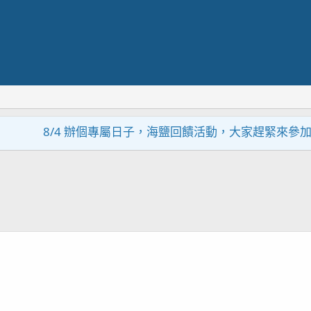
8/4 辦個專屬日子，海鹽回饋活動，大家趕緊來參加~~~