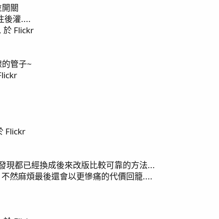
位開關
灌....
, 於 Flickr
ers
的管子~
lickr
於 Flickr
發現都已經換成後來改版比較可靠的方法...
 不然麻煩最後還會以更慘痛的代價回籠....