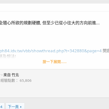
全隨心所欲的規劃硬體, 但至少已從小往大的方向前進...
.ph84.idv.tw/vbb/showthread.php?t=342880&page=4
開啟
題及想法!
來...
按一下展開……

·
來自
竹北
經驗點數
65,806
04
下一頁
o5*
3
2, DMP20M*2