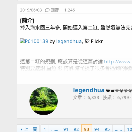
2019/06/03
回覆： 1,246
[簡介]
掉入海水圈三年多, 開始邁入第二缸, 雖然還無法完
P6100139
by
legendhua
, 於 Flickr
這第二缸的規劃, 應該算是從這篇討論
http://www
特別要感謝 扁魚 跟 阿帆 幫忙提了很多會遇到的問
差點忘了還要感謝 海夢老闆 幫我從美國買了些器材回
[魚缸資訊]:
W
legendhua
👑👑💎💎💎
r
四呎側濾缸
文章
6,833
按讚
6,799
i
魚缸尺寸: 120cm * 60cm * 50cm (長*寬*高)
t
主馬:
Kraken DC-6500
SUNPOLE 崧騰 VSR-9000
t
蛋白: Red Sea Reefer Skimmer 600
e
控制: APEX 2016
n
上一頁
1
……
91
92
93
94
95
……
1
造浪:
APEX WAV*1
,
IceCap 3K (橫流造浪)*1
, Ner
b