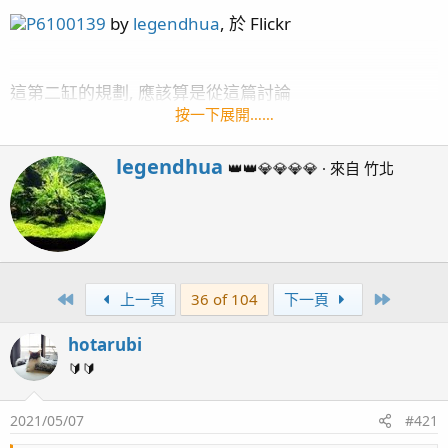
P6100139
by
legendhua
, 於 Flickr
這第二缸的規劃, 應該算是從這篇討論
http://www.ph84.idv.tw/vbb/showthread.php?
按一下展開……
t=342880&page=4
開啟的,
特別要感謝 扁魚 跟 阿帆 幫忙提了很多會遇到的問題及想
W
legendhua
👑👑💎💎💎💎
·
來自
竹北
r
法!
i
差點忘了還要感謝 海夢老闆 幫我從美國買了些器材回
t
來...
t
e
[魚缸資訊]:
n
First
Last
上一頁
36 of 104
下一頁
四呎側濾缸
b
魚缸尺寸: 120cm * 60cm * 50cm (長*寬*高)
y
hotarubi
主馬:
Kraken DC-6500
SUNPOLE 崧騰 VSR-9000
蛋白: Red Sea Reefer Skimmer 600
🔰🔰
控制: APEX 2016
造浪:
APEX WAV*1
,
IceCap 3K (橫流造浪)*1
, Nero5*
3
2,
2021/05/07
#421
DMP20M*2