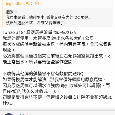
legendhua 說：
滴定:
中藍*3
Simalai 4頭滴定 *2 , RedSea 4頭滴定 *1
監測:
KHG
KHA
蝦米!!!
燈具:
AD2 T5*2
, AI 52HD*3,
HME Block2*1
, AI Blade
我原本是看上他體型小, 感覺又很有力的 DC 馬達....
*2
沒想到這麼不堪... 看來又得想想了...
藻桶: Tunze 3181
Tunze 3181原廠馬達流量
400~900 L
/
H
沸石桶: HC 外置式超音波沸石桶
我是外置使用，水管長度:進出水各拉大約1公尺，
反應器: AQUA MEDI multi reactor S (GFO & 活性碳)
每次收成線藻重新啟動馬達，桶內若有空氣，會形成氣鎖
溫控: 分離式冷水機
現象，
生物系統: AquaForest
必須將整個藻桶提起來往前後左右傾斜讓空氣跑出來，才
停電方案: UPS (APC BE550G) + 打氣機 (Ehiem air
能正常出水，所以要預留些操作空間。
pump400)
不曉得其他牌的藻桶會不會有類似問題QQ
如果得換馬達才能解決...那我會偏好繼續用原廠馬達，
[文章聯結]
因為原廠馬達可以調水流強度(每批收成完可以調弱)，而
page1 啟動
且NP低的話久久才收成一次，
page4 除水面油墨 - WAV設定
初期是覺得有些不便，但習慣之後每次排除不會花超過30
page6 魚蝦資料登入 / 橘點蝦虎(1)
秒XD
page7 硬骨記錄(1) / 鼻涕戰爭 / 加菜囉!(假綿羊蝦幼蝦)
page8 食藻蟹 / 滿月更新 / 一夜白頭