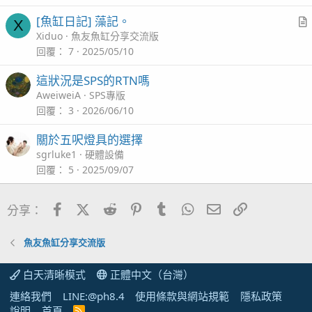
i
[魚缸日記] 藻記。
X
c
r
Xiduo
魚友魚缸分享交流版
l
t
回覆
7
2025/05/10
i
這狀況是SPS的RTN嗎
c
AweiweiA
SPS專版
l
回覆
3
2026/06/10
關於五呎燈具的選擇
sgrluke1
硬體設備
回覆
5
2025/09/07
Facebook
X (Twitter)
Reddit
Pinterest
Tumblr
WhatsApp
電子郵件
連結
分享：
魚友魚缸分享交流版
白天清晰模式
正體中文（台灣）
連絡我們
LINE:@ph8.4
使用條款與網站規範
隱私政策
說明
首頁
R