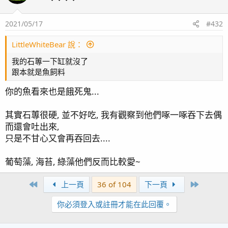
2021/05/17
#432
LittleWhiteBear 說：
我的石蓴一下缸就沒了
跟本就是魚飼料
你的魚看來也是餓死鬼...
其實石蓴很硬, 並不好吃, 我有觀察到他們啄一啄吞下去偶
而還會吐出來,
只是不甘心又會再吞回去....
葡萄藻, 海苔, 綠藻他們反而比較愛~
First
Last
上一頁
36 of 104
下一頁
你必須登入或註冊才能在此回覆。