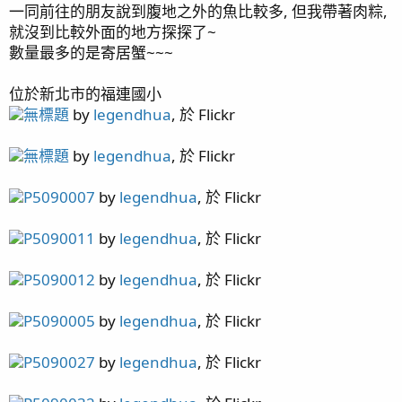
一同前往的朋友說到腹地之外的魚比較多, 但我帶著肉粽,
page58 隱藏區/ Acropora sp.生長記錄(3) / 燈光設定
就沒到比較外面的地方探探了~
page59 紅單包 / 溫度漲停板 / 雷達
數量最多的是寄居蟹~~~
page60 每日晨間餵食秀 / 金線蝦虎 / Tank
Update(video) / 虎耳吞扣
位於新北市的福連國小
page61 紅薑
無標題
by
legendhua
, 於 Flickr
page62 側濾缸系統 / 黃藍雙吊
page63 紅奶嘴噴精 again
無標題
by
legendhua
, 於 Flickr
page64 橘子也是會受傷
page67 神奇沸石
P5090007
by
legendhua
, 於 Flickr
page68 陽隧足噴發 / 虎耳 / Tank Update(video)
page70 大刀一砍 綠長支
P5090011
by
legendhua
, 於 Flickr
page71 KH走勢 / TG6 再次上場 / 聖金榔頭
page72 Quantum Meter MQ-510
P5090012
by
legendhua
, 於 Flickr
page74 Tank Update(video) / 夜間骨
page75 四年更新
P5090005
by
legendhua
, 於 Flickr
page76 KHA 使用狀況更新
page77 硬骨紀錄 皇冠 / 水草缸 / 四年二月更新 / 敲橘子
P5090027
by
legendhua
, 於 Flickr
抓奶嘴 / 刷玻璃 攪底砂
page78 四年四月