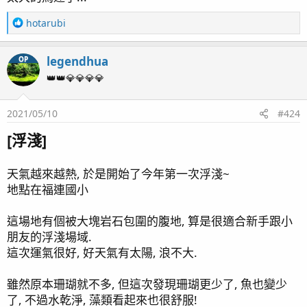
page38 KHA & KHG / 兩年三個月
page39 魚隻點名 / 黃金蝦虎遇難
R
hotarubi
page41 珊瑚骨 / Tunze 3181 藻桶
e
a
page42 魚隻損失 / 雙蛙之舞
legendhua
OP
c
page43 Sony A7C / 雙骨PK戰
t
👑👑💎💎💎💎
page44 近況影片/ 五爪貝的劫難 / 紅奶嘴海葵噴精 / 珊瑚
i
打架
o
2021/05/10
#424
page45 草莓蛋糕
n
s
page46 奶嘴再分裂 / T5 預熱安定器損毀 / 粉藍登場
[浮淺]
：
page47 垃圾海葵去除方案
page48 橘子 / 花園鰻
天氣越來越熱, 於是開始了今年第一次浮淺~
page49 鈕扣起泡 - 日出櫻花 / 缸內近況
地點在福連國小
page50 榔頭珊瑚
page51 微量元素 / 影片
這場地有個被大塊岩石包圍的腹地, 算是很適合新手跟小
page52 珊瑚打架 / 綠長支
朋友的浮淺場域.
page53 再遊小琉球~
這次運氣很好, 好天氣有太陽, 浪不大.
page54 Olympus TG6 / 綠長支倒塌
page55 三年三個月
雖然原本珊瑚就不多, 但這次發現珊瑚更少了, 魚也變少
page56 餵食 / 新片上架 / 草莓蛋糕(2) / 榔頭珊瑚(2)
了, 不過水乾淨, 藻類看起來也很舒服!
page57 紅薑 / 拆骨