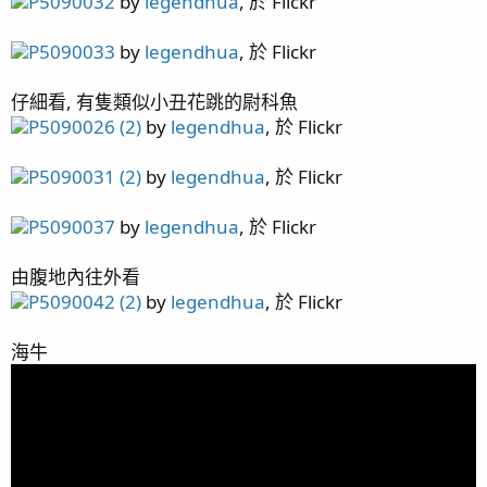
P5090032
by
legendhua
, 於 Flickr
page79 龜殼腦 / 寶石花 / 寄居蟹噴發 / 四年六月/ 水盆缸
page80 Top Down Picture / 4.5年歷程 / 魚隻點名
P5090033
by
legendhua
, 於 Flickr
page81 側濾簡介 / 再敲橘子
page82 斷臂殘肢
仔細看, 有隻類似小丑花跳的尉科魚
page83 骨融合 / KHA 故障 / 四年八月更新
P5090026 (2)
by
legendhua
, 於 Flickr
page84 維護費用估算
page85 瘦身計畫 / 43地震慘案
P5090031 (2)
by
legendhua
, 於 Flickr
page88 持續瘦身 / 震後一個月 / 主峰九叢骨
page89 元素出狀況
P5090037
by
legendhua
, 於 Flickr
page90 出差歸來 / 毛象大兜蟲
page91 擁擠
由腹地內往外看
page92 T5 預熱安定器損毀 / 瘦身換血 / 出差過後
P5090042 (2)
by
legendhua
, 於 Flickr
page93 2024末之水難 / 2025首發
page96 捱刀
海牛
page97 骨況更新
page98 影片更新 / 尋找草缸有緣人 / 巨物移出 / 出差歸
來 / 哥吉拉
page100 加油添醋
page101 北海道五日遊
page102 久違的更新