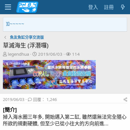
登入
註冊
~~~~~
魚友魚缸分享交流版
草滅海生 (浮潛囉)
主
開
關
legendhua
2019/06/03
114
題
始
注
發
日
者
起
期
人
2019/06/03
回覆： 1,246
[簡介]
掉入海水圈三年多, 開始邁入第二缸, 雖然還無法完全隨心
所欲的規劃硬體, 但至少已從小往大的方向前進...