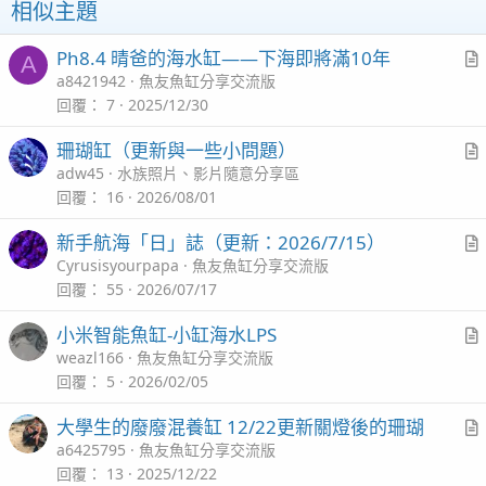
相似主題
Ph8.4 晴爸的海水缸——下海即將滿10年
A
r
a8421942
魚友魚缸分享交流版
t
回覆
7
2025/12/30
i
珊瑚缸（更新與一些小問題）
c
r
adw45
水族照片、影片隨意分享區
l
t
回覆
16
2026/08/01
i
新手航海「日」誌（更新：2026/7/15）
c
r
Cyrusisyourpapa
魚友魚缸分享交流版
l
t
回覆
55
2026/07/17
i
小米智能魚缸-小缸海水LPS
c
r
weazl166
魚友魚缸分享交流版
l
t
回覆
5
2026/02/05
i
大學生的廢廢混養缸 12/22更新關燈後的珊瑚
c
r
a6425795
魚友魚缸分享交流版
l
t
回覆
13
2025/12/22