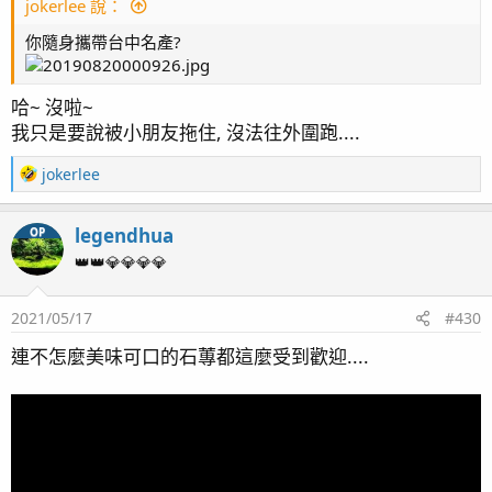
jokerlee 說：
無標題
by
legendhua
, 於 Flickr
你隨身攜帶台中名產?
P5090007
by
legendhua
, 於 Flickr
哈~ 沒啦~
我只是要說被小朋友拖住, 沒法往外圍跑....
P5090011
by
legendhua
, 於 Flickr
R
jokerlee
P5090012
by
legendhua
, 於 Flickr
e
a
P5090005
by
legendhua
, 於 Flickr
legendhua
OP
c
t
👑👑💎💎💎💎
P5090027
by
legendhua
, 於 Flickr
i
o
P5090032
by
legendhua
, 於 Flickr
2021/05/17
#430
n
s
連不怎麼美味可口的石蓴都這麼受到歡迎....
：
P5090033
by
legendhua
, 於 Flickr
仔細看, 有隻類似小丑花跳的尉科魚
P5090026 (2)
by
legendhua
, 於 Flickr
P5090031 (2)
by
legendhua
, 於 Flickr