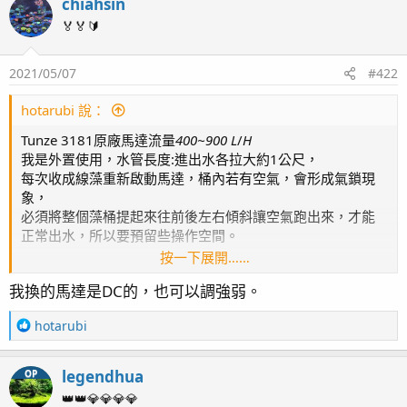
chiahsin
page9 補水設備 / 停電方案 / 蛋白機設置 / 沸石桶設置
page10 ORP 與 PH / 白砂清潔工 橘點蝦虎(2)
🏅🏅🔰
page11 淨身工廠開張!清潔蝦 / 硬骨記錄(2) / 鼻涕戰爭
(Dino) 結束 / 滿兩個月
2021/05/07
#422
page12 Olympus TG-6 小試身手 / green Acropora sp.
(1) / 紅火蟻 / 滿三個月 / 假綿羊蝦幼蝦
hotarubi 說：
page13 燈架規劃 / 白點
Tunze 3181原廠馬達流量
400~900 L
/
H
page14 沸石桶 / 滿四個月
我是外置使用，水管長度:進出水各拉大約1公尺，
page15 晨間餵食 / 滿五個月
每次收成線藻重新啟動馬達，桶內若有空氣，會形成氣鎖現
page16 滿半年
象，
page17 滿七個月 / 新進弟兄 - 公子小丑(1) / KHG & APEX
必須將整個藻桶提起來往前後左右傾斜讓空氣跑出來，才能
結合
正常出水，所以要預留些操作空間。
page18 新進弟兄 - 公子小丑(2) / 新進弟兄 - 公子小丑 (3)
按一下展開……
不曉得其他牌的藻桶會不會有類似問題QQ
/ 滿八個月更新 / KHG 升級 / 燈具更新
我換的馬達是DC的，也可以調強弱。
如果得換馬達才能解決...那我會偏好繼續用原廠馬達，
page19 硬骨記錄(3) / NANA(1) / 隱藏區 / 九個月更新
因為原廠馬達可以調水流強度(每批收成完可以調弱)，而且
page20 藍眼海金魚陣亡 / 寄居蟹噴發 / 噴發大樓 / 十個
R
hotarubi
NP低的話久久才收成一次，
月更新
e
初期是覺得有些不便，但習慣之後每次排除不會花超過30秒
page21 影片紀錄/ 紅奶嘴(1) / 第四種噴發生物 / 榔頭(1) /
a
XD
legendhua
OP
c
Acropora Valida(1) / green Acropora sp.(2)
t
👑👑💎💎💎💎
page22 十一個月更新 / 糖果腦(1) / 滿周歲