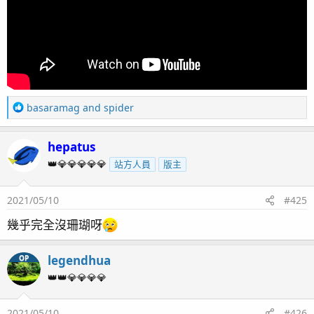
最後編輯：
2026/02/10
R
kaokaokao
,
bnmza0511
,
clownfish78
and 32 others
e
a
c
t
R
i
basaramag
and
spider
e
o
a
n
hepatus
c
s
t
：
👑💎💎💎💎💎
站方人員
版主
i
o
2021/05/10
#425
n
s
幾乎完全沒珊瑚呀
：
legendhua
OP
👑👑💎💎💎💎
2021/05/10
#426