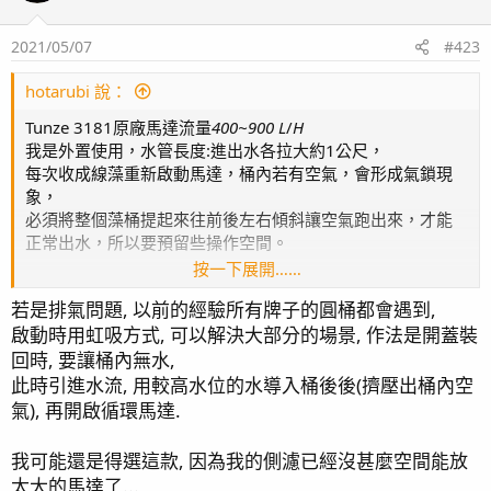
i
page23 綠長支(1) / 硬骨記錄(4)
o
page24 一年一個月更新 / HANNA HI736 (PO4蛋機) /
2021/05/07
#423
n
Simalai 4頭滴定 / 造流說明 / 藍腳寄居蟹(1)
s
：
hotarubi 說：
page25 橘子 / 美國草莓陣亡
page26 藍腳寄居蟹(2) / 新進弟兄 - 公子小丑(4)
Tunze 3181原廠馬達流量
400~900 L
/
H
page27 一年兩個月更新 / 生物記錄
我是外置使用，水管長度:進出水各拉大約1公尺，
page28 一年三個月更新 / 鈕扣心得
每次收成線藻重新啟動馬達，桶內若有空氣，會形成氣鎖現
page29 一年四個月 / 一年五個月 / 食藻螺噴卵
象，
必須將整個藻桶提起來往前後左右傾斜讓空氣跑出來，才能
page31 一年半 / 骨綠色 / 一年七個月
正常出水，所以要預留些操作空間。
page32 一年八個月更新 / 魚缸邊條 / 一年九個月更新 /
按一下展開……
陽隧足噴發
不曉得其他牌的藻桶會不會有類似問題QQ
page33 紅奶嘴成長記錄(2) / 一年十個月更新 / UNI700
若是排氣問題, 以前的經驗所有牌子的圓桶都會遇到,
如果得換馬達才能解決...那我會偏好繼續用原廠馬達，
損壞 / APEX Energy8
啟動時用虹吸方式, 可以解決大部分的場景, 作法是開蓋裝
因為原廠馬達可以調水流強度(每批收成完可以調弱)，而且
page34 糖果腦記錄(2) / 一年十一個月更新 / APEX WAV
NP低的話久久才收成一次，
回時, 要讓桶內無水,
罷工 / APEX EB832 不供電 / Kraken DC-6500 金屬墊片
初期是覺得有些不便，但習慣之後每次排除不會花超過30秒
此時引進水流, 用較高水位的水導入桶後後(擠壓出桶內空
破掉
XD
氣), 再開啟循環馬達.
page35 TG6 / AI Nero5
page36 浮淺
我可能還是得選這款, 因為我的側濾已經沒甚麼空間能放
page37 燈罩改版 / KHA粉墨登場 / 燈具斷軸
太大的馬達了...