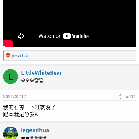
P5090037
by
legendhua
, 於 Flickr
由腹地內往外看
P5090042 (2)
by
legendhua
, 於 Flickr
海牛
R
jokerlee
e
a
LittleWhiteBear
c
L
t
💎💎💎🏆🏆
i
o
2021/05/17
#431
n
s
我的石蓴一下缸就沒了
：
跟本就是魚飼料
legendhua
OP
👑👑💎💎💎💎