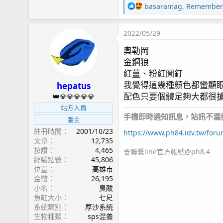
page101 北海道五日遊
R
basaramag
,
Remember
page102 久違的更新
e
a
2022/05/29
c
t
R
kaokaokao
,
bnmza0511
,
clownfish78
and 32 oth
奧勒岡
i
e
金鋼狼
o
a
n
紅薑、粉紅圖釘
c
s
我覺得這幾種顏色都蠻顯
t
hepatus
：
i
配色只要個體足夠大都很
👑💎💎💎💎💎
o
站方人員
n
手機即時通知訊息，站訊不漏接，a
版主
s
註冊時間
2001/10/23
：
https://www.ph84.idv.tw/for
文章
12,735
按讚
4,465
要聯繫line官方帳號@ph8.4
經驗點數
45,806
位置
高雄市
金幣
26,195
小名
臭酸
魚缸大小
七尺
系統類別
厚沙系統
生物種類
sps混養