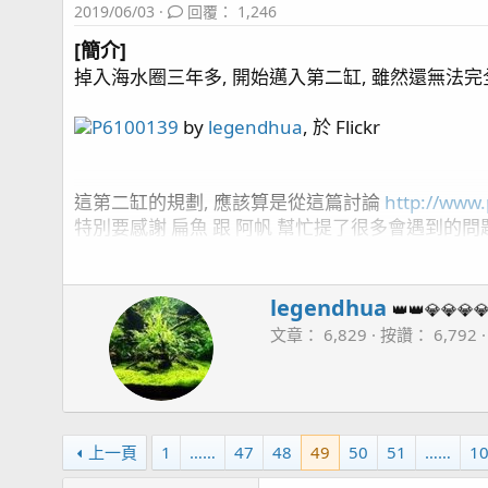
2019/06/03
回覆： 1,246
[簡介]
掉入海水圈三年多, 開始邁入第二缸, 雖然還無法完
P6100139
by
legendhua
, 於 Flickr
這第二缸的規劃, 應該算是從這篇討論
http://www
特別要感謝 扁魚 跟 阿帆 幫忙提了很多會遇到的問
差點忘了還要感謝 海夢老闆 幫我從美國買了些器材回
[魚缸資訊]:
W
legendhua
👑👑💎💎💎
r
四呎側濾缸
文章
6,829
按讚
6,792
i
魚缸尺寸: 120cm * 60cm * 50cm (長*寬*高)
t
主馬:
Kraken DC-6500
SUNPOLE 崧騰 VSR-9000
t
蛋白: Red Sea Reefer Skimmer 600
e
控制: APEX 2016
n
上一頁
1
……
47
48
49
50
51
……
1
造浪:
APEX WAV*1
,
IceCap 3K (橫流造浪)*1
, Ner
b
滴定:
中藍*3
Simalai 4頭滴定 *2 , RedSea 4頭滴定
y