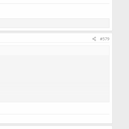
墊片破掉
#579