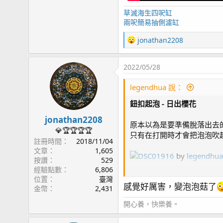
page33 紅奶嘴成長記錄(2) / 一年十個月更新 / UNI70
草滅海生四呎缸
page34 糖果腦記錄(2) / 一年十一個月更新 / APEX W
兩呎簡易抽側濾缸
page35 TG6 / AI Nero5
R
jonathan2208
page36 浮淺
e
page37 燈罩改版 / KHA粉墨登場 / 燈具斷軸
a
page38 KHA & KHG / 兩年三個月
2022/05/28
c
page39 魚隻點名 / 黃金蝦虎遇難
t
legendhua 說：
i
page41 珊瑚骨 / Tunze 3181 藻桶
o
page42 魚隻損失 / 雙蛙之舞
鈕扣起泡 - 日出櫻花
n
page43 Sony A7C / 雙骨PK戰
s
jonathan2208
page44 近況影片/ 五爪貝的劫難 / 紅奶嘴海葵噴精
原本以為是要準備脫落出去的
：
💎🏆🏆🏆🏆
page45 草莓蛋糕
只有在打開時才會把泡泡吹
註冊時間
2018/11/04
page46 奶嘴再分裂 / T5 預熱安定器損毀 / 粉藍登
文章
1,605
DSC01916
by
legendhua
page47 垃圾海葵去除方案
按讚
529
page48 橘子 / 花園鰻
經驗點數
6,806
DSC02032
by
legendhua
位置
臺灣
page49 鈕扣起泡 - 日出櫻花 / 缸內近況
感覺好厲害，變泡泡菇了
金幣
2,431
page50 榔頭珊瑚
page51 微量元素 / 影片
開心養，快樂養。
page52 珊瑚打架 / 綠長支