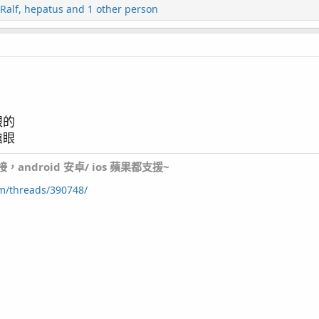
Ralf
,
hepatus
and 1 other person
ers
眼的
搶眼
ndroid 安卓/ ios 蘋果都支援~
um/threads/390748/