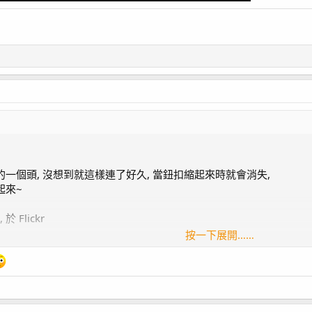
0 損壞 / APEX Energy8
AV 罷工 / APEX EB832 不供電 / Kraken DC-6500 金屬
 / 珊瑚打架
一個頭, 沒想到就這樣連了好久, 當鈕扣縮起來時就會消失,
起來~
場
, 於 Flickr
按一下展開……
, 於 Flickr