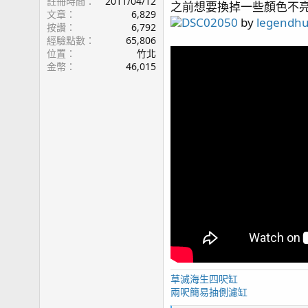
註冊時間
2011/04/12
之前想要換掉一些顏色不亮麗
page77 硬骨紀錄 皇冠 / 水草缸 / 四年二月更新 /
文章
6,829
DSC02050
by
legendh
按讚
6,792
page78 四年四月
經驗點數
65,806
page79 龜殼腦 / 寶石花 / 寄居蟹噴發 / 四年六月/
位置
竹北
page80 Top Down Picture / 4.5年歷程 / 魚隻點名
金幣
46,015
page81 側濾簡介 / 再敲橘子
page82 斷臂殘肢
page83 骨融合 / KHA 故障 / 四年八月更新
page84 維護費用估算
page85 瘦身計畫 / 43地震慘案
page88 持續瘦身 / 震後一個月 / 主峰九叢骨
page89 元素出狀況
page90 出差歸來 / 毛象大兜蟲
page91 擁擠
page92 T5 預熱安定器損毀 / 瘦身換血 / 出差過後
page93 2024末之水難 / 2025首發
page96 捱刀
page97 骨況更新
草滅海生四呎缸
page98 影片更新 / 尋找草缸有緣人 / 巨物移出 / 
兩呎簡易抽側濾缸
page100 加油添醋