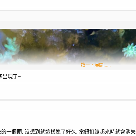
Blade *2
碳)
 pump400)
按一下展開……
莎出現了~
幼蝦)
設置
爭 (Dino) 結束 / 滿兩個月
的一個頭, 沒想到就這樣連了好久, 當鈕扣縮起來時就會消失