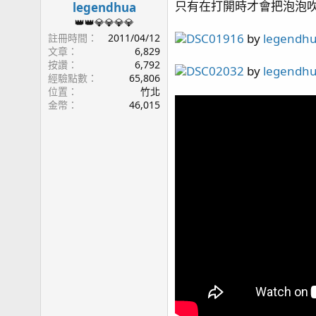
page12 Olympus TG-6 小試身手 / green Acrop
只有在打開時才會把泡泡吹
legendhua
page13 燈架規劃 / 白點
👑👑💎💎💎💎
page14 沸石桶 / 滿四個月
DSC01916
by
legendh
註冊時間
2011/04/12
文章
6,829
page15 晨間餵食 / 滿五個月
按讚
6,792
page16 滿半年
DSC02032
by
legendh
經驗點數
65,806
page17 滿七個月 / 新進弟兄 - 公子小丑(1) / KHG &
位置
竹北
page18 新進弟兄 - 公子小丑(2) / 新進弟兄 - 公子小
金幣
46,015
page19 硬骨記錄(3) / NANA(1) / 隱藏區 / 九個月
page20 藍眼海金魚陣亡 / 寄居蟹噴發 / 噴發大樓 
page21 影片紀錄/ 紅奶嘴(1) / 第四種噴發生物 / 榔頭(1) / A
page22 十一個月更新 / 糖果腦(1) / 滿周歲
page23 綠長支(1) / 硬骨記錄(4)
page24 一年一個月更新 / HANNA HI736 (PO4蛋機
page25 橘子 / 美國草莓陣亡
page26 藍腳寄居蟹(2) / 新進弟兄 - 公子小丑(4)
page27 一年兩個月更新 / 生物記錄
page28 一年三個月更新 / 鈕扣心得
page29 一年四個月 / 一年五個月 / 食藻螺噴卵
page31 一年半 / 骨綠色 / 一年七個月
page32 一年八個月更新 / 魚缸邊條 / 一年九個月