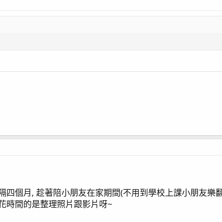
)
設定
video) / 虎耳吞扣
隔四個月, 趁著陪小朋友在家期間(不用到學校上課小朋友樂翻了
正花時間的是整理照片跟影片呀~