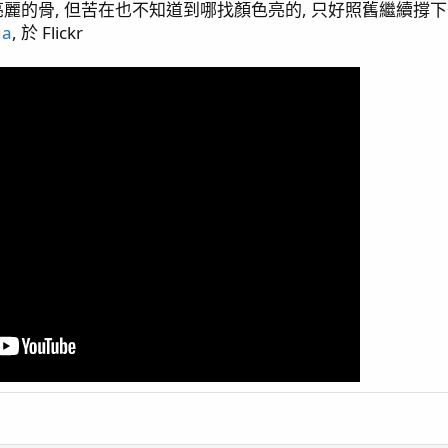
的骨, 但苦在也不知道到哪找顏色亮的, 只好照舊繼續撐下去.
 敲橘子 抓奶嘴 / 刷玻璃 攪底砂
ua
, 於 Flickr
 水盆缸
出差歸來 / 哥吉拉