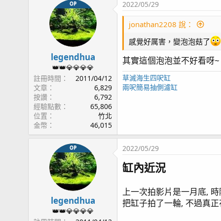
page53 再遊小琉球~
2022/05/29
OP
page54 Olympus TG6 / 綠長支倒塌
jonathan2208 說：
page55 三年三個月
page56 餵食 / 新片上架 / 草莓蛋糕(2) / 榔頭珊瑚(2
感覺好厲害，變泡泡菇了
page57 紅薑 / 拆骨
legendhua
其實這個泡泡並不好看呀~
page58 隱藏區/ Acropora sp.生長記錄(3) / 燈光
👑👑💎💎💎💎
page59 紅單包 / 溫度漲停板 / 雷達
草滅海生四呎缸
註冊時間
2011/04/12
page60 每日晨間餵食秀 / 金線蝦虎 / Tank Update(
兩呎簡易抽側濾缸
文章
6,829
page61 紅薑
按讚
6,792
page62 側濾缸系統 / 黃藍雙吊
經驗點數
65,806
位置
竹北
page63 紅奶嘴噴精 again
金幣
46,015
page64 橘子也是會受傷
page67 神奇沸石
2022/05/29
OP
page68 陽隧足噴發 / 虎耳 / Tank Update(video)
page70 大刀一砍 綠長支
缸內近況
page71 KH走勢 / TG6 再次上場 / 聖金榔頭
page72 Quantum Meter MQ-510
上一次拍影片是一月底, 時
page74 Tank Update(video) / 夜間骨
legendhua
把缸子拍了一輪, 不過真
page75 四年更新
👑👑💎💎💎💎
page76 KHA 使用狀況更新