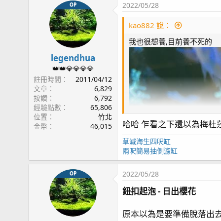
2022/05/28
OP
監測:
KHG
KHA
燈具:
AD2 T5*2
, AI 52HD*3,
HME Block2*1
, AI 
kao882 說：
藻桶: Tunze 3181
沸石桶: HC 外置式超音波沸石桶
我也很想養,目前養不死的
反應器: AQUA MEDI multi reactor S (GFO & 活性
legendhua
溫控: 分離式冷水機
👑👑💎💎💎💎
生物系統: AquaForest
註冊時間
2011/04/12
停電方案: UPS (APC BE550G) + 打氣機 (Ehiem air
文章
6,829
按讚
6,792
經驗點數
65,806
位置
竹北
[文章聯結]
哈哈 乍看之下還以為梅杜
金幣
46,015
page1 啟動
草滅海生四呎缸
page4 除水面油墨 - WAV設定
兩呎簡易抽側濾缸
page6 魚蝦資料登入 / 橘點蝦虎(1)
page7 硬骨記錄(1) / 鼻涕戰爭 / 加菜囉!(假綿羊蝦
2022/05/28
OP
page8 食藻蟹 / 滿月更新 / 一夜白頭
page9 補水設備 / 停電方案 / 蛋白機設置 / 沸石桶
鈕扣起泡 - 日出櫻花
page10 ORP 與 PH / 白砂清潔工 橘點蝦虎(2)
page11 淨身工廠開張!清潔蝦 / 硬骨記錄(2) / 鼻涕戰
原本以為是要準備脫落出去