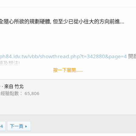
全隨心所欲的規劃硬體, 但至少已從小往大的方向前進...
.ph84.idv.tw/vbb/showthread.php?t=342880&page=4
開啟
題及想法!
來...
按一下展開……

·
來自
竹北
經驗點數
65,806
04
下一頁
o5*
3
2, DMP20M*2
 *1