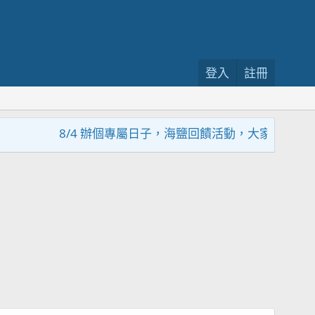
登入
註冊
8/4 辦個專屬日子，海鹽回饋活動，大家趕緊來參加~~