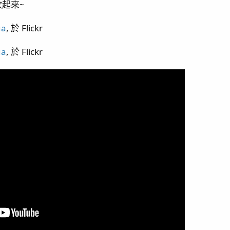
ora sp.(1) / 紅火蟻 / 滿三個月 / 假綿羊蝦幼蝦
起來~
ua
, 於 Flickr
ua
, 於 Flickr
 APEX 結合
丑 (3) / 滿八個月更新 / KHG 升級 / 燈具更新
更新
/ 十個月更新
cropora Valida(1) / green Acropora sp.(2)
) / Simalai 4頭滴定 / 造流說明 / 藍腳寄居蟹(1)
更新 / 陽隧足噴發