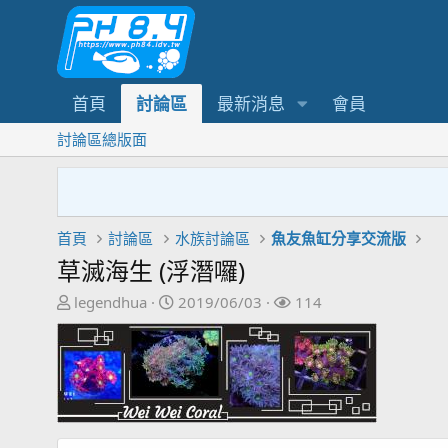
首頁
討論區
最新消息
會員
討論區總版面
首頁
討論區
水族討論區
魚友魚缸分享交流版
草滅海生 (浮潛囉)
主
開
關
legendhua
2019/06/03
114
題
始
注
發
日
者
起
期
人