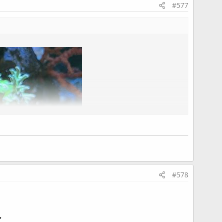
#577
#578
,