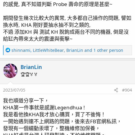
的感覺, 真不知道判斷 Probe 壽命的原理是甚麼~
期間發生幾次比較大的異常, 大多都自己操作的問題, 譬如
換水時, KHA 剛好要抽水抽不到之類的,
不過 添加KH 與 測試 KH 脫鉤成兩台不同的機器, 倒是沒
給缸內帶來太大的震盪與衝擊~
R
shinnami
,
LittleWhiteBear
,
BrianLin
and 1 other person
e
a
BrianLin
c
t
🏆🏆🏅🏅
i
o
2023/07/05
#904
n
s
我也順道分享一下，
：
KHA第一件事就是感謝Legendhua !
我是看他換KHA我才放心購買，買了不後悔！
一開始遇到連不上網路的問題，後來去FB官網私訊，
發現有一個蠕動汞壞了，整機維修加保養，