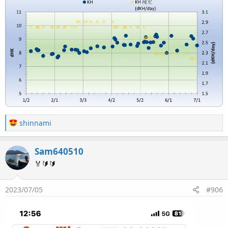
R
shinnami
e
a
Sam640510
c
t
🏅🔰🔰
i
o
2023/07/05
#906
n
s
：