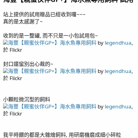
page9 補水設備 / 停電方案 / 蛋白機設置 / 沸石桶設置
page10 ORP 與 PH / 白砂清潔工 橘點蝦虎(2)
站上提供的試用贈品已經收到囉~~~
page11 淨身工廠開張!清潔蝦 / 硬骨記錄(2) / 鼻涕戰爭
真的是太感謝了~
(Dino) 結束 / 滿兩個月
page12 Olympus TG-6 小試身手 / green Acropora sp.
收到的是一整罐, 而不只是一小包試用包~
(1) / 紅火蟻 / 滿三個月 / 假綿羊蝦幼蝦
海豐【親蜜伙伴GP+】海水魚專用飼料
by
legendhua
,
page13 燈架規劃 / 白點
於 Flickr
page14 沸石桶 / 滿四個月
page15 晨間餵食 / 滿五個月
封口還蠻別出心裁的~
page16 滿半年
海豐【親蜜伙伴GP+】海水魚專用飼料
by
legendhua
,
page17 滿七個月 / 新進弟兄 - 公子小丑(1) / KHG & APEX
於 Flickr
結合
page18 新進弟兄 - 公子小丑(2) / 新進弟兄 - 公子小丑 (3)
/ 滿八個月更新 / KHG 升級 / 燈具更新
小顆粒微沉型的飼料
page19 硬骨記錄(3) / NANA(1) / 隱藏區 / 九個月更新
海豐【親蜜伙伴GP+】海水魚專用飼料
by
legendhua
,
page20 藍眼海金魚陣亡 / 寄居蟹噴發 / 噴發大樓 / 十個
於 Flickr
月更新
page21 影片紀錄/ 紅奶嘴(1) / 第四種噴發生物 / 榔頭(1) /
Acropora Valida(1) / green Acropora sp.(2)
我平時餵的都是大雜燴飼料, 用研磨機磨成細小碎粒
page22 十一個月更新 / 糖果腦(1) / 滿周歲