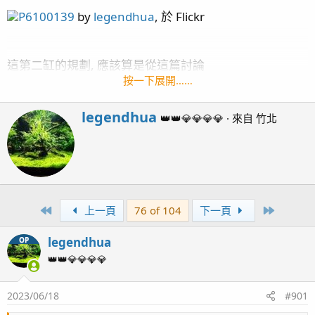
P6100139
by
legendhua
, 於 Flickr
這第二缸的規劃, 應該算是從這篇討論
http://www.ph84.idv.tw/vbb/showthread.php?
按一下展開……
t=342880&page=4
開啟的,
特別要感謝 扁魚 跟 阿帆 幫忙提了很多會遇到的問題及想
W
legendhua
👑👑💎💎💎💎
·
來自
竹北
r
法!
i
差點忘了還要感謝 海夢老闆 幫我從美國買了些器材回
t
來...
t
e
[魚缸資訊]:
n
First
Last
上一頁
76 of 104
下一頁
四呎側濾缸
b
魚缸尺寸: 120cm * 60cm * 50cm (長*寬*高)
y
legendhua
OP
主馬:
Kraken DC-6500
SUNPOLE 崧騰 VSR-9000
蛋白: Red Sea Reefer Skimmer 600
👑👑💎💎💎💎
控制: APEX 2016
造浪:
APEX WAV*1
,
IceCap 3K (橫流造浪)*1
, Nero5*
3
2,
2023/06/18
#901
DMP20M*2