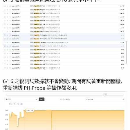
page79 龜殼腦 / 寶石花 / 寄居蟹噴發 / 四年六月/ 水盆缸
page80 Top Down Picture / 4.5年歷程 / 魚隻點名
Zoom in 仍是可以觀察到 KHA 與 KHG 有時大時小的差距, 最
page81 側濾簡介 / 再敲橘子
大約 0.5dKH.
page82 斷臂殘肢
page83 骨融合 / KHA 故障 / 四年八月更新
page84 維護費用估算
page85 瘦身計畫 / 43地震慘案
page88 持續瘦身 / 震後一個月 / 主峰九叢骨
page89 元素出狀況
page90 出差歸來 / 毛象大兜蟲
補充小蘇打量後, KH 數值會持續不斷增加.
page91 擁擠
page92 T5 預熱安定器損毀 / 瘦身換血 / 出差過後
6/16 之後測試數據就不會變動, 期間有試著重新開關機,
page93 2024末之水難 / 2025首發
重新插拔 PH Probe 等操作都沒用.
page96 捱刀
page97 骨況更新
page98 影片更新 / 尋找草缸有緣人 / 巨物移出 / 出差歸
KHA 偶而會測到不連續的數據.
來 / 哥吉拉
page100 加油添醋
page101 北海道五日遊
page102 久違的更新