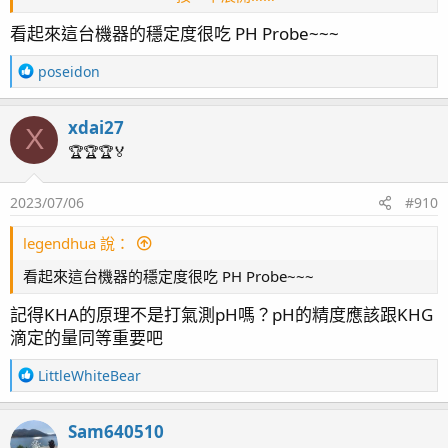
之後就慢慢穩定下來了
看起來這台機器的穩定度很吃 PH Probe~~~
前三月還沒換探棒之前還測過負值的kh
R
poseidon
e
a
xdai27
c
X
t
🏆🏆🏆🏅
i
o
2023/07/06
#910
n
s
：
legendhua 說：
看起來這台機器的穩定度很吃 PH Probe~~~
記得KHA的原理不是打氣測pH嗎？pH的精度應該跟KHG
滴定的量同等重要吧
R
LittleWhiteBear
e
a
Sam640510
c