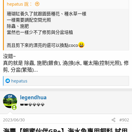
hepatus 說：
滴定:
中藍*3
Simalai 4頭滴定 *2 , RedSea 4頭滴定 *1
監測:
KHG
KHA
珊瑚缸養久了就跟園藝種花、種水草一樣
燈具:
AD2 T5*2
, AI 52HD*3,
HME Block2*1
, AI Blade
一樣需要調配空間光照
*2
除蟲、施肥
藻桶: Tunze 3181
當然也一樣少不了修剪與分盆培植
沸石桶: HC 外置式超音波沸石桶
反應器: AQUA MEDI multi reactor S (GFO & 活性碳)
而且剪下來的漂亮的還可以換點coco
溫控: 分離式冷水機
沒錯~
生物系統: AquaForest
真的就是 除蟲, 施肥(餵食), 澆(換)水, 曬太陽(控制光照), 修
停電方案: UPS (APC BE550G) + 打氣機 (Ehiem air
剪, 分盆(繁殖)...
pump400)
R
hepatus
e
[文章聯結]
a
legendhua
OP
c
page1 啟動
t
👑👑💎💎💎💎
page4 除水面油墨 - WAV設定
i
page6 魚蝦資料登入 / 橘點蝦虎(1)
o
page7 硬骨記錄(1) / 鼻涕戰爭 / 加菜囉!(假綿羊蝦幼蝦)
2023/06/30
#902
n
s
page8 食藻蟹 / 滿月更新 / 一夜白頭
海豐【親蜜伙伴GP+】海水魚專用飼料 試用
：