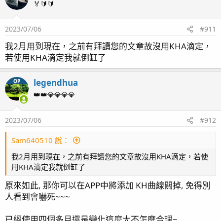
t
🏅🔰🔰
i
o
2023/07/06
#911
n
s
我2月用到現在，之前有拜讀您的文章故沒用KHA滴定，
：
若使用KHA滴定我就倒缸了
legendhua
OP
👑👑💎💎💎💎
2023/07/06
#912
Sam640510 說：
我2月用到現在，之前有拜讀您的文章故沒用KHA滴定，若使
用KHA滴定我就倒缸了
原來如此, 那你可以在APP中將添加 KH曲線關掉, 免得別
人看到會嚇死~~~
已經使用四個多月還是變化這麼大不怎麼合理~