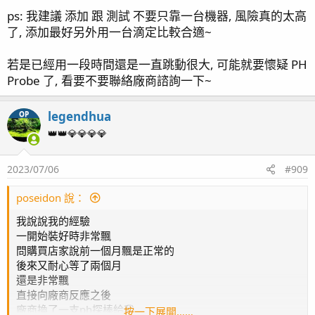
ps: 我建議 添加 跟 測試 不要只靠一台機器, 風險真的太高
了, 添加最好另外用一台滴定比較合適~
若是已經用一段時間還是一直跳動很大, 可能就要懷疑 PH
Probe 了, 看要不要聯絡廠商諮詢一下~
legendhua
OP
👑👑💎💎💎💎
我的前幾天測試數值莫名的跳動，打氣設備也清洗過，測試
2023/07/06
#909
數值還是亂跳，真是傷腦經
poseidon 說：
我說說我的經驗
一開始裝好時非常飄
問購買店家說前一個月飄是正常的
後來又耐心等了兩個月
還是非常飄
直接向廠商反應之後
廠商換了一支ph探棒給我
按一下展開……