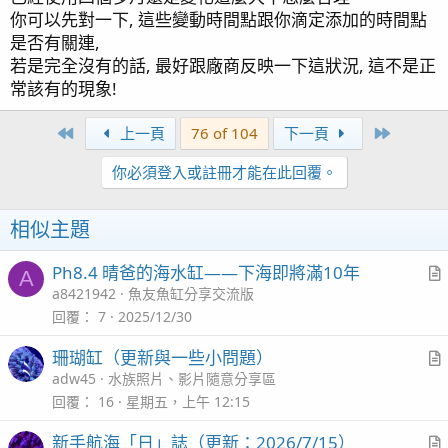
你可以先對一下, 這些變動時間點跟你滴定添加的時間點
是否有關連,
若是完全沒有的話, 最好跟廠商反映一下這狀況, 這不是正
常該有的現象!
First
Last
上一頁
76 of 104
下一頁
你必須登入或註冊才能在此回覆。
相似主題
Ph8.4 晴爸的海水缸——下海即將滿10年
A
r
a8421942
魚友魚缸分享交流版
t
回覆
7
2025/12/30
i
珊瑚缸（更新與一些小問題）
c
r
adw45
水族照片、影片隨意分享區
l
t
回覆
16
星期五，上午 12:15
i
新手航海「日」誌（更新：2026/7/15）