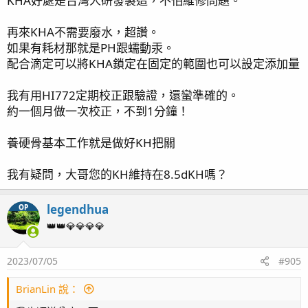
KHA好處是台灣人研發製造，不怕維修問題。
再來KHA不需要廢水，超讚。
如果有耗材那就是PH跟蠕動汞。
配合滴定可以將KHA鎖定在固定的範圍也可以設定添加量
我有用HI772定期校正跟驗證，還蠻準確的。
約一個月做一次校正，不到1分鐘！
養硬骨基本工作就是做好KH把關
我有疑問，大哥您的KH維持在8.5dKH嗎？
legendhua
OP
👑👑💎💎💎💎
2023/07/05
#905
BrianLin 說：