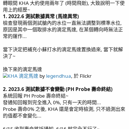
成比較大的不一致外, 之後兩台儀器的量測曲線大致相似, 偶
轉眼間 KHA 大約使用兩年了 (時間飛逝), 大致說明一下使
page58 隱藏區/ Acropora sp.生長記錄(3) / 燈光設定
而還是會發生時大時小的差距.
用上的經歷~
page59 紅單包 / 溫度漲停板 / 雷達
1. 2022.6 測試數據異常 (馬達異常)
page60 每日晨間餵食秀 / 金線蝦虎 / Tank
2.當 KH 下降後, 每天滴定量增加 ~0.1dKH, KH數值會持續增
檢查發現兩個測試艙內的水位一直無法調整到標準水位,
加大約兩天才會止住, 且增加量 ~1dKH, 原因不明…
Update(video) / 虎耳吞扣
原因是其中一個取排水的滴定馬達, 在某個轉向時無法正
page61 紅薑
常的運作...
3.理論上若是把最終微量補充的功能交給 KHA 來執行, 應該是
page62 側濾缸系統 / 黃藍雙吊
有機會讓 KH 變化更平緩, 但目前有觀察到偶而還是會發生
page63 紅奶嘴噴精 again
KH 數值不平緩的跳動, 感覺比較像儀器測試問題, 不像實際缸
當下決定把補充小蘇打水的滴定馬達置換過來, 當下就解
page64 橘子也是會受傷
內的 KH 變化, 所以還沒信心交給 KHA 補充 KH.
決了~
page67 神奇沸石
page68 陽隧足噴發 / 虎耳 / Tank Update(video)
4.KHA 的 Wifi 訊號很差, 在魚缸底櫃已經安裝了一台 wifi訊號
換下來的滴定馬達
page70 大刀一砍 綠長支
增強器, 還是常會發生連不上家裡 Wifi AP 的情形(AP 與 KHA
KHA 滴定馬達
by
legendhua
, 於 Flickr
page71 KH走勢 / TG6 再次上場 / 聖金榔頭
距離大約只有10米左右), 若是關掉這訊號增強器, 就完全收不
page72 Quantum Meter MQ-510
到訊號了…
2. 2023.6 測試數據不會變動 (PH Probe 壽命終結)
page74 Tank Update(video) / 夜間骨
系統回報 PH Probe 壽命終結~
ps: 我有把 KHA wifi 模組拿出來觀察一下, 那 PCB 上的
page75 四年更新
發通知回報到完全進入 0%, 只有一天的時間...
50ohm 傳輸線設計根本就是悲劇(ground 太靠近 signal, 在
page76 KHA 使用狀況更新
Probe 壽命0% 之後, KHA 還是會定時檢測, 只不過測出來
高頻的寄生電容應該大到不行, 阻抗應該都跑掉了….), 我推測
page77 硬骨紀錄 皇冠 / 水草缸 / 四年二月更新 / 敲橘子
用這 wifi 模組的 KHA, 訊號應該都會不好…
的值都不會變化...
抓奶嘴 / 刷玻璃 攪底砂
page78 四年四月
6/15 收到壽命將近通知, 6/16 就完全不行了~