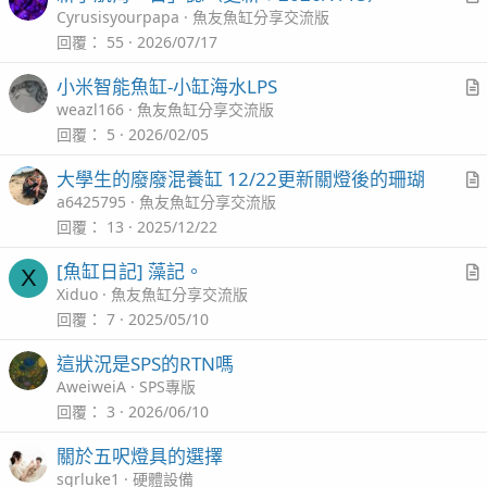
c
r
Cyrusisyourpapa
魚友魚缸分享交流版
l
t
回覆
55
2026/07/17
i
小米智能魚缸-小缸海水LPS
c
r
weazl166
魚友魚缸分享交流版
l
t
回覆
5
2026/02/05
i
大學生的廢廢混養缸 12/22更新關燈後的珊瑚
c
r
a6425795
魚友魚缸分享交流版
l
t
回覆
13
2025/12/22
i
[魚缸日記] 藻記。
X
c
r
Xiduo
魚友魚缸分享交流版
l
t
回覆
7
2025/05/10
i
這狀況是SPS的RTN嗎
c
AweiweiA
SPS專版
l
回覆
3
2026/06/10
關於五呎燈具的選擇
sgrluke1
硬體設備