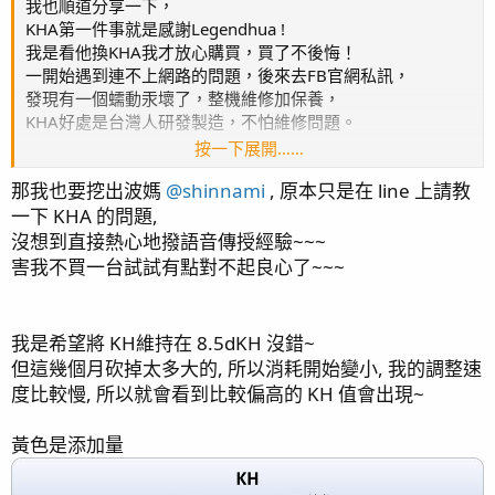
我也順道分享一下，
KHA第一件事就是感謝Legendhua !
我是看他換KHA我才放心購買，買了不後悔！
一開始遇到連不上網路的問題，後來去FB官網私訊，
發現有一個蠕動汞壞了，整機維修加保養，
KHA好處是台灣人研發製造，不怕維修問題。
按一下展開……
再來KHA不需要廢水，超讚。
那我也要挖出波媽
@shinnami
, 原本只是在 line 上請教
如果有耗材那就是PH跟蠕動汞。
一下 KHA 的問題,
配合滴定可以將KHA鎖定在固定的範圍也可以設定添加量
沒想到直接熱心地撥語音傳授經驗~~~
我有用HI772定期校正跟驗證，還蠻準確的。
害我不買一台試試有點對不起良心了~~~
約一個月做一次校正，不到1分鐘！
養硬骨基本工作就是做好KH把關
我是希望將 KH維持在 8.5dKH 沒錯~
但這幾個月砍掉太多大的, 所以消耗開始變小, 我的調整速
我有疑問，大哥您的KH維持在8.5dKH嗎？
度比較慢, 所以就會看到比較偏高的 KH 值會出現~
黃色是添加量