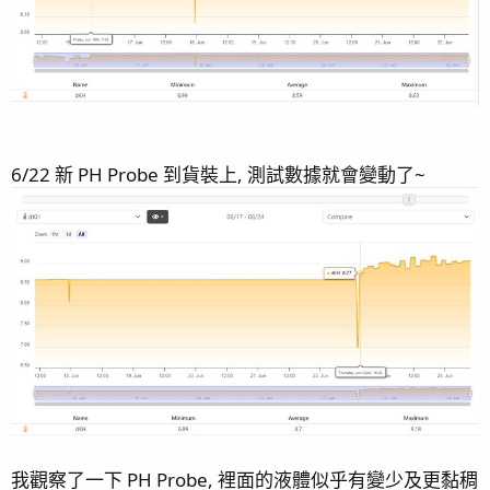
最後編輯：
2026/02/10
R
kaokaokao
,
bnmza0511
,
clownfish78
and 32 others
e
a
c
t
i
6/22 新 PH Probe 到貨裝上, 測試數據就會變動了~
o
n
s
：
我觀察了一下 PH Probe, 裡面的液體似乎有變少及更黏稠