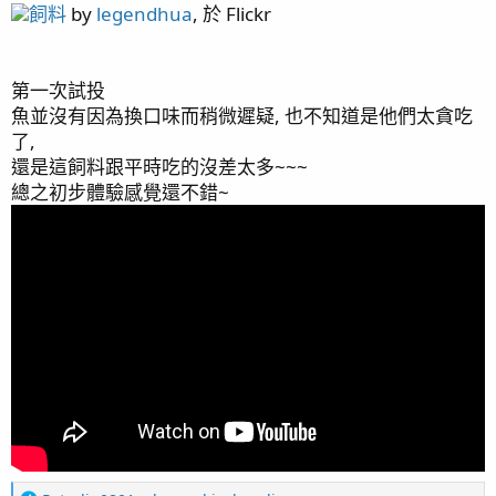
飼料
by
legendhua
, 於 Flickr
page23 綠長支(1) / 硬骨記錄(4)
page24 一年一個月更新 / HANNA HI736 (PO4蛋機) /
Simalai 4頭滴定 / 造流說明 / 藍腳寄居蟹(1)
第一次試投
page25 橘子 / 美國草莓陣亡
魚並沒有因為換口味而稍微遲疑, 也不知道是他們太貪吃
page26 藍腳寄居蟹(2) / 新進弟兄 - 公子小丑(4)
了,
page27 一年兩個月更新 / 生物記錄
還是這飼料跟平時吃的沒差太多~~~
page28 一年三個月更新 / 鈕扣心得
總之初步體驗感覺還不錯~
page29 一年四個月 / 一年五個月 / 食藻螺噴卵
page31 一年半 / 骨綠色 / 一年七個月
page32 一年八個月更新 / 魚缸邊條 / 一年九個月更新 /
陽隧足噴發
page33 紅奶嘴成長記錄(2) / 一年十個月更新 / UNI700
損壞 / APEX Energy8
page34 糖果腦記錄(2) / 一年十一個月更新 / APEX WAV
罷工 / APEX EB832 不供電 / Kraken DC-6500 金屬墊片
破掉
page35 TG6 / AI Nero5
page36 浮淺
page37 燈罩改版 / KHA粉墨登場 / 燈具斷軸