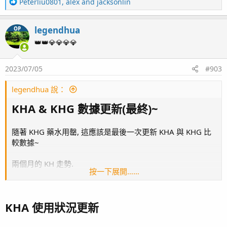
R
Peterliu0801
,
alex
and
jacksonlin
page38 KHA & KHG / 兩年三個月
e
page39 魚隻點名 / 黃金蝦虎遇難
a
page41 珊瑚骨 / Tunze 3181 藻桶
legendhua
OP
c
page42 魚隻損失 / 雙蛙之舞
t
👑👑💎💎💎💎
page43 Sony A7C / 雙骨PK戰
i
o
page44 近況影片/ 五爪貝的劫難 / 紅奶嘴海葵噴精 / 珊瑚
2023/07/05
#903
n
打架
s
page45 草莓蛋糕
：
legendhua 說：
page46 奶嘴再分裂 / T5 預熱安定器損毀 / 粉藍登場
KHA & KHG 數據更新(最終)~
page47 垃圾海葵去除方案
page48 橘子 / 花園鰻
page49 鈕扣起泡 - 日出櫻花 / 缸內近況
隨著 KHG 藥水用罄, 這應該是最後一次更新 KHA 與 KHG 比
較數據~
page50 榔頭珊瑚
page51 微量元素 / 影片
兩個月的 KH 走勢.
page52 珊瑚打架 / 綠長支
按一下展開……
page53 再遊小琉球~
page54 Olympus TG6 / 綠長支倒塌
page55 三年三個月
KHA 使用狀況更新
page56 餵食 / 新片上架 / 草莓蛋糕(2) / 榔頭珊瑚(2)
1.除了 7/3 號前, KHG 與 KHA 不在同一時間點做 KH校正, 造
page57 紅薑 / 拆骨