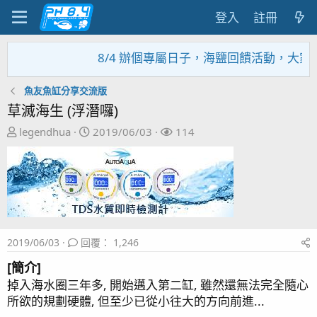
登入
註冊
8/4 辦個專屬日子，海鹽回饋活動，大家趕緊來
魚友魚缸分享交流版
草滅海生 (浮潛囉)
主
開
關
legendhua
2019/06/03
114
題
始
注
發
日
者
起
期
人
2019/06/03
回覆： 1,246
[簡介]
掉入海水圈三年多, 開始邁入第二缸, 雖然還無法完全隨心
所欲的規劃硬體, 但至少已從小往大的方向前進...